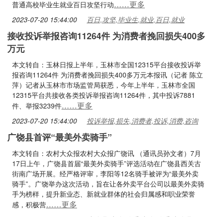
……更多
普通高校毕业生就业百日攻坚行动
2023-07-20 15:44:00
百日,攻坚,毕业生,就业,百日,就业
接收投诉举报咨询11264件 为消费者挽回损失400多
万元
本文转自：玉林日报上半年，玉林市全国12315平台接收投诉举
报咨询11264件 为消费者挽回损失400多万元本报讯（记者 陈立
萍）记者从玉林市市场监管局获悉，今年上半年，玉林市全国
12315平台共接收各类投诉举报咨询11264件，其中投诉7881
……更多
件、举报3239件
2023-07-20 15:44:00
投诉举报,损失,消费者,投诉,消费,咨询
广饶县首评“最美外卖骑手”
本文转自：农村大众报农村大众报广饶讯 （通讯员孙文者）7月
17日上午，广饶县首届“最美外卖骑手”评选活动在广饶县西关古
街南广场开展。经严格评审，李阳等12名骑手被评为“最美外卖
骑手”。广饶举办这次活动，旨在让各外卖平台公司以最美外卖骑
手为榜样，提升新业态、新就业群体的社会归属感和职业荣誉
……更多
感，积极营