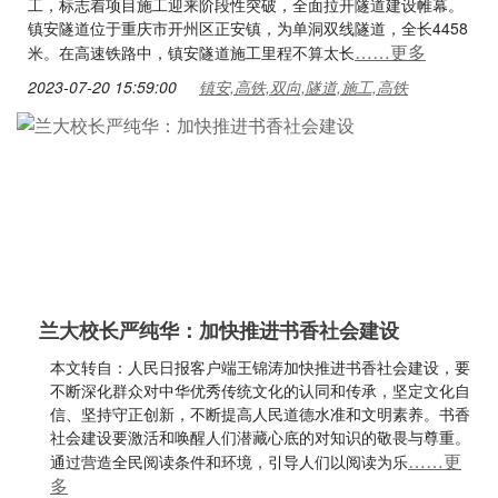
工，标志着项目施工迎来阶段性突破，全面拉开隧道建设帷幕。
镇安隧道位于重庆市开州区正安镇，为单洞双线隧道，全长4458
……更多
米。在高速铁路中，镇安隧道施工里程不算太长
2023-07-20 15:59:00
镇安,高铁,双向,隧道,施工,高铁
兰大校长严纯华：​加快推进书香社会建设
本文转自：人民日报客户端王锦涛加快推进书香社会建设，要
不断深化群众对中华优秀传统文化的认同和传承，坚定文化自
信、坚持守正创新，不断提高人民道德水准和文明素养。书香
社会建设要激活和唤醒人们潜藏心底的对知识的敬畏与尊重。
……更
通过营造全民阅读条件和环境，引导人们以阅读为乐
多