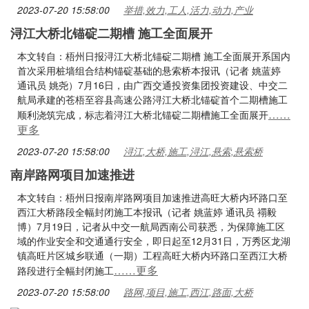
2023-07-20 15:58:00
举措,效力,工人,活力,动力,产业
浔江大桥北锚碇二期槽 施工全面展开
本文转自：梧州日报浔江大桥北锚碇二期槽 施工全面展开系国内
首次采用桩墙组合结构锚碇基础的悬索桥本报讯（记者 姚蓝婷
通讯员 姚尧）7月16日，由广西交通投资集团投资建设、中交二
航局承建的苍梧至容县高速公路浔江大桥北锚碇首个二期槽施工
……
顺利浇筑完成，标志着浔江大桥北锚碇二期槽施工全面展开
更多
2023-07-20 15:58:00
浔江,大桥,施工,浔江,悬索,悬索桥
南岸路网项目加速推进
本文转自：梧州日报南岸路网项目加速推进高旺大桥内环路口至
西江大桥路段全幅封闭施工本报讯（记者 姚蓝婷 通讯员 禤毅
博）7月19日，记者从中交一航局西南公司获悉，为保障施工区
域的作业安全和交通通行安全，即日起至12月31日，万秀区龙湖
镇高旺片区城乡联通（一期）工程高旺大桥内环路口至西江大桥
……更多
路段进行全幅封闭施工
2023-07-20 15:58:00
路网,项目,施工,西江,路面,大桥