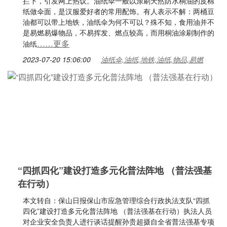
拦下，引发网上热议。油纸伞一般以涂刷天然防水桐油的皮棉
纸做伞面，是汉服爱好者的常用配饰。有人表示不解：两桶豆
油都可以带上地铁，油纸伞为何不可以？殊不知，食用油并不
是易燃易爆物品，不易挥发、燃点较高，而用桐油涂刷制作的
……更多
油纸
2023-07-20 15:06:00
油纸伞,油纸,地铁,油纸,物品,易燃
“四抓四化”建设打造多元化普法阵地 （普法强基
在行动）
本文转自：保山日报保山市应急管理综合行政执法支队“四抓
四化”建设打造多元化普法阵地 （普法强基在行动）执法人员
对企业安全负责人进行谈话提醒孙贵超摄自全省普法强基专项