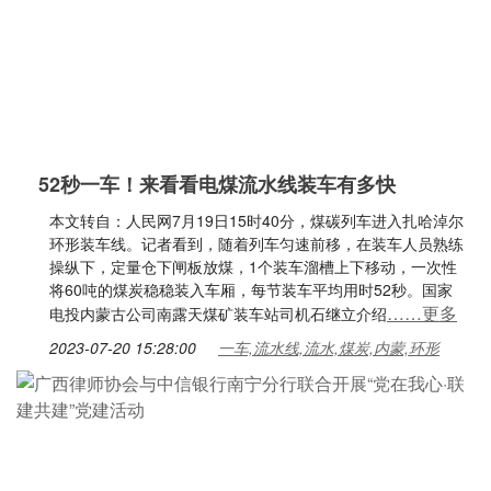
52秒一车！来看看电煤流水线装车有多快
本文转自：人民网7月19日15时40分，煤碳列车进入扎哈淖尔
环形装车线。记者看到，随着列车匀速前移，在装车人员熟练
操纵下，定量仓下闸板放煤，1个装车溜槽上下移动，一次性
将60吨的煤炭稳稳装入车厢，每节装车平均用时52秒。国家
……更多
电投内蒙古公司南露天煤矿装车站司机石继立介绍
2023-07-20 15:28:00
一车,流水线,流水,煤炭,内蒙,环形