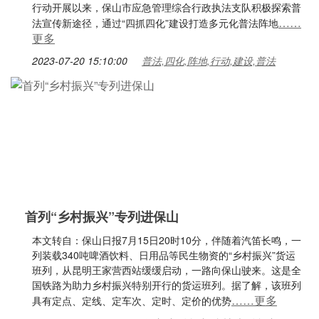
行动开展以来，保山市应急管理综合行政执法支队积极探索普
……
法宣传新途径，通过“四抓四化”建设打造多元化普法阵地
更多
2023-07-20 15:10:00
普法,四化,阵地,行动,建设,普法
首列“乡村振兴”专列进保山
本文转自：保山日报7月15日20时10分，伴随着汽笛长鸣，一
列装载340吨啤酒饮料、日用品等民生物资的“乡村振兴”货运
班列，从昆明王家营西站缓缓启动，一路向保山驶来。这是全
国铁路为助力乡村振兴特别开行的货运班列。据了解，该班列
……更多
具有定点、定线、定车次、定时、定价的优势