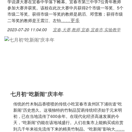
学说课大赛在宜春中学落下帷幕。宜春市第三中学7位青年教师
参加大赛并获奖。该校在此次大赛中共获得2个市级一等奖、5个
市级二等奖。获得市级一等奖的教师是易滔、邓雪雅；获得市级
……更多
二等奖的教师是王震江、左怡
2023-07-20 11:04:00
宜春,大赛,教师,宜春,宜春市,实验教学
七月初“吃新闹”庆丰年
传统的竹木制品香喷喷的传统小吃宜春市袁州区下浦街道“吃
新闹”历史悠久。这项独特的竹制品贸易传统经济始于元末明
初，已在当地流传了600余年。在现代化经济高速发展的今
天，“吃新闹”仍能在该地域盛行。人们在集市上能购买或欣赏
……
到几千年来祖先流传下来的精美竹制品。“吃新闹”影响大