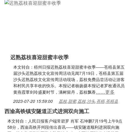
迟熟荔枝喜迎甜蜜丰收季
本文转自：梧州日报迟熟荔枝喜迎甜蜜丰收季——苍梧县第五
届沙头迟熟荔枝文化宣传周活动见闻7月19日，苍梧县第五届
沙头迟熟荔枝文化宣传周活动现场，荔枝免费品尝活动让游客
和村民共享丰收的快乐。本报记者杨扬摄本报记者罗枚通讯员
……更多
黄燕霞覃剑玲盛夏时节，满树留丹，荔枝飘香
2023-07-20 15:59:00
荔枝,甜蜜,荔枝,沙头,苍梧,苍梧县
西渝高铁镇安隧道正式进洞双向施工
本文转自：人民日报客户端常碧罗 肖军 石坤鹏7月19号上午9点
58分，西渝高铁开州段传出喜讯——镇安隧道顺利进洞双向施