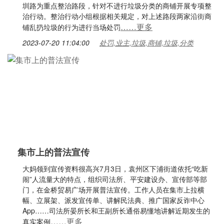
圳路为重点整治路段，针对不进行垃圾分类的商铺开展专项整
治行动。整治行动小组根据相关规定，对上述路段两家沿街商
……更多
铺乱扔垃圾的行为进行当场处罚
2023-07-20 11:04:00
处罚,业主,垃圾,商铺,垃圾,分类
集市上的普法宣传
大妈领到宣传资料很高兴7月3日，袁州区下浦街道依托“吃新
闹”人流量大的特点，组织司法所、平安建设办、宣传部等部
门，在金桥贸易广场开展普法宣传。工作人员在集市上拉横
幅、立展架、派发宣传单、讲解民法典、推广国家反诈中心
App……司法所晏所长和王副所长通俗易懂地讲解近期发生的
……更多
真实案例