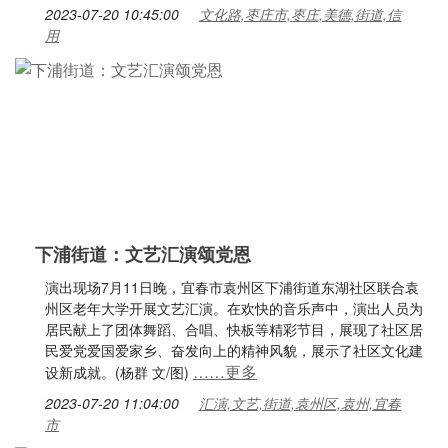
2023-07-20 10:45:00
文化路,枣庄市,枣庄,美德,街道,信
用
下浦街道：文艺汇演颂党恩
演出现场7月11日晚，宜春市袁州区下浦街道东湖社区联合袁
州区老年大学开展文艺汇演。在欢快的音乐声中，演出人员为
居民献上了团体舞蹈、合唱、快板等精彩节目，展现了社区居
民爱党爱国爱家乡、奋发向上的精神风貌，展示了社区文化建
……更多
设新成就。(杨群 文/图)
2023-07-20 11:04:00
汇演,文艺,街道,袁州区,袁州,宜春
市