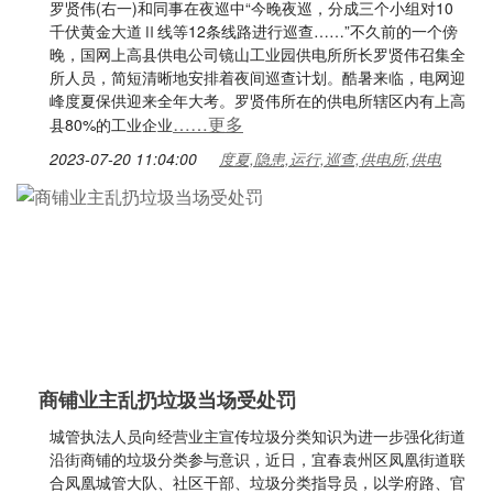
罗贤伟(右一)和同事在夜巡中“今晚夜巡，分成三个小组对10
千伏黄金大道Ⅱ线等12条线路进行巡查……”不久前的一个傍
晚，国网上高县供电公司镜山工业园供电所所长罗贤伟召集全
所人员，简短清晰地安排着夜间巡查计划。酷暑来临，电网迎
峰度夏保供迎来全年大考。罗贤伟所在的供电所辖区内有上高
……更多
县80%的工业企业
2023-07-20 11:04:00
度夏,隐患,运行,巡查,供电所,供电
商铺业主乱扔垃圾当场受处罚
城管执法人员向经营业主宣传垃圾分类知识为进一步强化街道
沿街商铺的垃圾分类参与意识，近日，宜春袁州区凤凰街道联
合凤凰城管大队、社区干部、垃圾分类指导员，以学府路、官