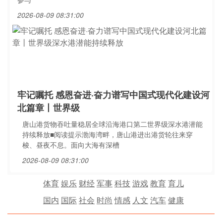
2026-08-09 08:31:00
牢记嘱托 感恩奋进·奋力谱写中国式现代化建设河
北篇章丨世界级
唐山港货物吞吐量稳居全球沿海港口第二世界级深水港潜能
持续释放■阅读提示渤海湾畔，唐山港进出港货轮往来穿
梭、昼夜不息。面向大海有深槽
2026-08-09 08:31:00
体育
娱乐
财经
军事
科技
游戏
教育
育儿
国内
国际
社会
时尚
情感
人文
汽车
健康