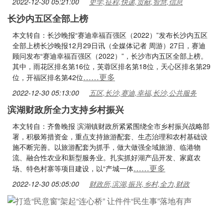
2022-12-30 05:21:00
史学,征程,快递,贡献,智慧,信息
长沙内五区全部上榜
本文转自：长沙晚报“赛迪幸福百强区（2022）”发布长沙内五区
全部上榜长沙晚报12月29日讯（全媒体记者 周游）27日，赛迪
顾问发布“赛迪幸福百强区（2022）”，长沙市内五区全部上榜。
其中，雨花区排名第16位，芙蓉区排名第18位，天心区排名第29
……更多
位，开福区排名第42位
2022-12-30 05:13:00
五区,长沙,赛迪,幸福,长沙,公共服务
滨湖财政所全力支持乡村振兴
本文转自：齐鲁晚报 滨湖镇财政所紧紧围绕全市乡村振兴战略部
署，积极筹措资金，重点支持旅游配套、生态治理和农村基础设
施不断完善。以旅游配套为抓手，做大做强全域旅游、临港物
流、融合性农业和新型服务业。扎实抓好湖产品开发、家庭农
……更多
场、特色村寨等项目建设，以“产城一体
2022-12-30 05:05:00
财政所,滨湖,振兴,乡村,全力,财政