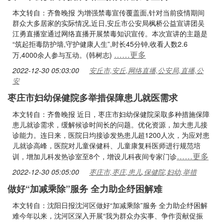
本文转自：齐鲁晚报 为增强禁毒宣传覆盖面,针对当前疫情期间
群众大多居家的实际情况,近日,安丘市公安局枫桥公益宣讲团吴
江勇直播室通过网络直播开展禁毒知识宣传。本次宣讲的主题是
“筑起拒毒防护墙,守护健康人生”,时长45分钟,收看人数2.6
……更多
万,4000余人参与互动。(韩树志)
2022-12-30 05:03:00
安丘市,安丘,网络直播,公安局,直播,公
安
枣庄市妇幼保健院多举措保障患儿就医需求
本文转自：齐鲁晚报 近日，枣庄市妇幼保健院采取多种措施保障
患儿就诊需求，缓解候诊时间长的问题。优化资源，加大患儿接
诊能力。连日来，医院日均接诊发热患儿超1200人次，为应对患
儿就诊高峰，医院对儿童保健科、儿童康复科医师进行规范培
……更多
训，增加儿科发热诊室至8个，增设儿科夜间专家门诊
2022-12-30 05:05:00
枣庄市,枣庄,患儿,保健院,妇幼,举措
做好“加减乘除”服务 全力助企纾困解难
本文转自：沈阳日报沈河区做好“加减乘除”服务 全力助企纾困解
难今年以来，沈河区深入开展“我为群众办实事、争作贡献促振