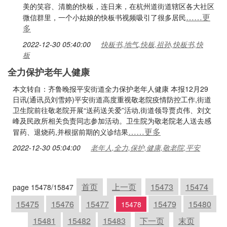
美的笑容、清脆的快板，连日来，在杭州道街道辖区各大社区
……更
微信群里，一个小姑娘的快板书视频吸引了很多居民
多
2022-12-30 05:40:00
快板书,地气,快板,祖孙,快板书,快
板
全力保护老年人健康
本文转自：齐鲁晚报平安街道全力保护老年人健康 本报12月29
日讯(通讯员刘雪婷)平安街道高度重视敬老院疫情防控工作,街道
卫生院前往敬老院开展“送药送关爱”活动,街道领导贾贞伟、刘文
峰及民政所相关负责同志参加活动。卫生院为敬老院老人送去感
……更多
冒药、退烧药,并根据前期的义诊结果
2022-12-30 05:04:00
老年人,全力,保护,健康,敬老院,平安
首页
上一页
15473
15474
page 15478/15847
15475
15476
15477
15479
15480
15478
15481
15482
15483
下一页
末页