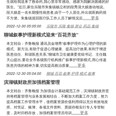
生就给我送来了救命药,我心里非常感动。感谢为我解决困难的好
医生。”近日,家住乐陵市朱集镇杨立村的段秀清大娘激动地说。
段大娘是一名长期慢性病患者,由于一个人居住,外出就医购药很
……更多
不方便。朱集镇巡回医疗队工作人员了解情况后
2022-12-30 05:05:00
乐陵市,乐陵,集镇,群众,药品,集镇
聊城叙事护理新模式迎来“百花齐放”
本文转自：齐鲁晚报 通讯员金增秀“叙事护理作为心理护理的新
模式、新方法,有助于促进心理健康、提高治疗效果,有利于增进
医患信任、和谐医患关系,”聊城市卫生健康委党组书记、主任魏
天山提出,要在全市各级医疗机构推广叙事护理新模式,用心传递
……更多
医患共情的精神力量,切实提高救治质量
2022-12-30 05:04:00
聊城,百花,叙事,护理,模式,叙事
滨湖镇财政所加强档案管理
本文转自：齐鲁晚报 为加强会计基础规范工作，滨湖镇财政所坚
持将档案管理与业务发展相结合，不断加大档案工作力度，努力
提高档案工作管理水平，使档案资源价值利用得以充分有效地发
挥。对凭证、账簿、各项文件资料、票据存根实行专人专管制
……更多
度，及时归档存放，加强档案管理员培训