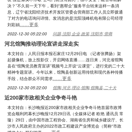
决？”不久前一天下午，看到“惠帮企”服务平台转来这样一条消
息，辽宁省沈阳经济技术开发区管委会营商部工作人员立即拨通
了对方的电话询问详情。发消息的是沈阳顶峰机电有限公司经理
……更多
刘彩娟
2022-12-30 05:22:00
问题,沈阳,企业,政策,沈阳市,营商
河北馆陶推动理论宣讲走深走实
本文转自：人民日报本报石家庄12月29日电 （记者张腾扬）架
起摄像机，放上投影仪，开启网络直播……连日来，河北省馆陶
县在“馆陶党员教育宣讲”视频号上开设“云课堂”，进行党的二十大
精神专题宣讲。今年以来，馆陶县创新运用传统和现代各种传播
……更多
手段，结合群众不同需求
2022-12-30 05:22:00
馆陶,河北,理论,馆陶,馆陶县,二十大
近200家市政相关企业争奇斗艳
本文转自：长沙晚报近200家市政相关企业争奇斗艳首届市政博
览会顺利闭幕长沙晚报12月29日讯（全媒体记者 欧艳 通讯员 常
璇）29日，由中国市政工程协会、湖南省住房和城乡建设厅、长
沙市人民政府主办的2022市政工程建设产业博览会（简称“市政