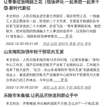
让青春绽放绚丽之花（现场评论·一起来想一起来干
⑬·新时代新征
本文转自：人民日报走进甘肃兰州新区，项目管理人员、一线施
工人员正围坐在一起，听党的二十大代表、甘肃蓝天救援队队长
於若飞宣讲党的二十大精神。於若飞说：“青年要脚踏实地、敢想
敢为，把对祖国的情感融入个人事业的追求中，以实际行动践
……更多
行‘请党放心，强国有我’的铮铮誓言
2022-12-30 05:21:00
伟业,征程,新时代,青春,评论,青年
山东海阳加强年轻干部双向互派
本文转自：人民日报本报济南12月29日电 （记者肖家鑫）“来到
中心工作后，我不仅对航空航天产业有了全新的认识，工作能力
也有了较大提升。”近日，在山东省海阳市“双向互派”实践锻炼交
流会上，被选派到航空航天产业服务中心的年轻干部唐亮与大家
……更多
分享自己的工作体会。今年以来
2022-12-30 05:22:00
海阳,山东,双向,干部,海阳市,海阳
乐陵市朱集镇:让药品尽快送到群众手中
本文转自：齐鲁晚报 外出购药就医不方便,怎么办?“一个电话,医