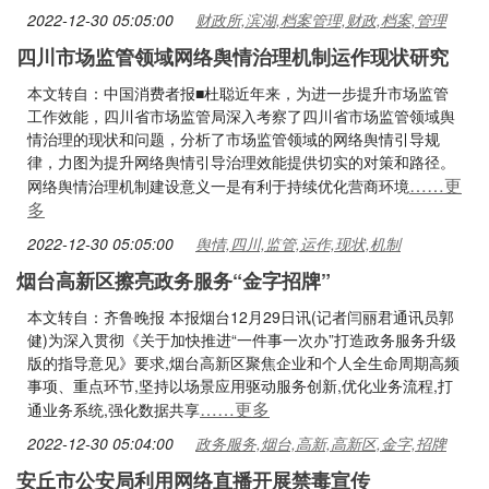
2022-12-30 05:05:00
财政所,滨湖,档案管理,财政,档案,管理
四川市场监管领域网络舆情治理机制运作现状研究
本文转自：中国消费者报■杜聪近年来，为进一步提升市场监管
工作效能，四川省市场监管局深入考察了四川省市场监管领域舆
情治理的现状和问题，分析了市场监管领域的网络舆情引导规
律，力图为提升网络舆情引导治理效能提供切实的对策和路径。
……更
网络舆情治理机制建设意义一是有利于持续优化营商环境
多
2022-12-30 05:05:00
舆情,四川,监管,运作,现状,机制
烟台高新区擦亮政务服务“金字招牌”
本文转自：齐鲁晚报 本报烟台12月29日讯(记者闫丽君通讯员郭
健)为深入贯彻《关于加快推进“一件事一次办”打造政务服务升级
版的指导意见》要求,烟台高新区聚焦企业和个人全生命周期高频
事项、重点环节,坚持以场景应用驱动服务创新,优化业务流程,打
……更多
通业务系统,强化数据共享
2022-12-30 05:04:00
政务服务,烟台,高新,高新区,金字,招牌
安丘市公安局利用网络直播开展禁毒宣传