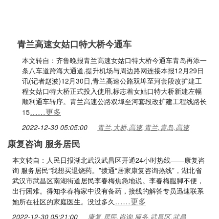
青兰高速女姑口特大桥今通车
本文转自：齐鲁晚报青兰高速女姑口特大桥今通车青岛再添一
条八车道跨海大通道,提升机场与周边路网连接本报12月29日
讯(记者赵波)12月30日,青兰高速公路双埠至河套段改扩建工
程女姑口特大桥正式投入使用,标志着女姑口特大桥新建左幅
顺利通车转序。青兰高速公路双埠至河套段改扩建工程线路长
……更多
15
2022-12-30 05:05:00
青兰,大桥,高速,青兰,青岛,高速
康复咨询 服务居民
本文转自：人民日报湖北武汉武昌区开通24小时热线——康复咨
询 服务居民“我想买退烧药。”拨通“居家康复咨询热线”，湖北省
武汉市武昌区南湖街道居民李春梅焦急地说。李春梅腿脚不便，
出行困难。得知李春梅家中没有备药，接线的解答专员迅速联系
……更多
她所在社区的家庭医生。没过多久
2022-12-30 05:21:00
康复,居民,咨询,服务,武昌区,武昌