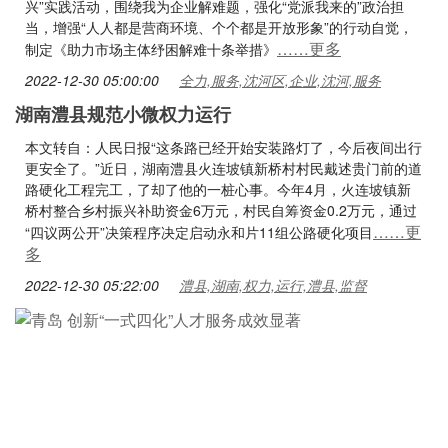
兴”实践活动，围绕我为企业解难题，强化“党派我来的”政治担
当，增强“人人都是营商环境、个个都是开放形象”的行动自觉，
……更多
制定《助力市场主体纾困解难十条举措》
2022-12-30 05:00:00
全力,服务,沈河区,企业,沈河,服务
湖南澧县规范小微权力运行
本文转自：人民日报“这条路已经开始安装路灯了，今后夜间出行
更安全了。”近日，湖南澧县火连坡镇新桥村村民戴述贵门前的道
路硬化工程完工，了却了他的一桩心事。今年4月，火连坡镇新
桥村整合乡村振兴补助资金6万元，村民自筹资金0.2万元，通过
……更
“四议两公开”决策程序决定启动永和片11组公路硬化项目
多
2022-12-30 05:22:00
澧县,湖南,权力,运行,澧县,监督