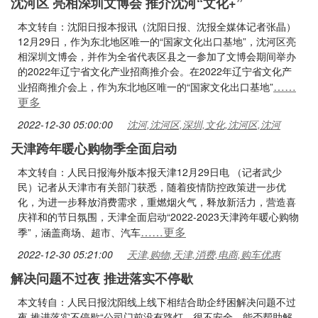
沈河区 亮相深圳文博会 推介沈河“文化+”
本文转自：沈阳日报本报讯（沈阳日报、沈报全媒体记者张晶）
12月29日，作为东北地区唯一的“国家文化出口基地”，沈河区亮
相深圳文博会，并作为全省代表区县之一参加了文博会期间举办
的2022年辽宁省文化产业招商推介会。在2022年辽宁省文化产
……
业招商推介会上，作为东北地区唯一的“国家文化出口基地”
更多
2022-12-30 05:00:00
沈河,沈河区,深圳,文化,沈河区,沈河
天津跨年暖心购物季全面启动
本文转自：人民日报海外版本报天津12月29日电 （记者武少
民）记者从天津市有关部门获悉，随着疫情防控政策进一步优
化，为进一步释放消费需求，重燃烟火气，释放新活力，营造喜
庆祥和的节日氛围，天津全面启动“2022-2023天津跨年暖心购物
……更多
季”，涵盖商场、超市、汽车
2022-12-30 05:21:00
天津,购物,天津,消费,电商,购车优惠
解决问题不过夜 推进落实不停歇
本文转自：人民日报沈阳线上线下相结合助企纾困解决问题不过
夜 推进落实不停歇“公司门前没有路灯，很不安全，能否帮助解