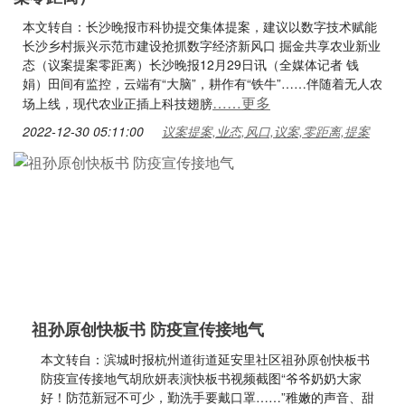
本文转自：长沙晚报市科协提交集体提案，建议以数字技术赋能
长沙乡村振兴示范市建设抢抓数字经济新风口 掘金共享农业新业
态（议案提案零距离）长沙晚报12月29日讯（全媒体记者 钱
娟）田间有监控，云端有“大脑”，耕作有“铁牛”……伴随着无人农
……更多
场上线，现代农业正插上科技翅膀
2022-12-30 05:11:00
议案提案,业态,风口,议案,零距离,提案
祖孙原创快板书 防疫宣传接地气
本文转自：滨城时报杭州道街道延安里社区祖孙原创快板书
防疫宣传接地气胡欣妍表演快板书视频截图“爷爷奶奶大家
好！防范新冠不可少，勤洗手要戴口罩……”稚嫩的声音、甜