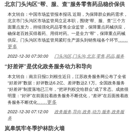
北京门头沟区“帮、服、查”服务零售药品稳价保供
本文转自：中国市场监管报本报讯 近期，为保障群众购药需求，
北京市门头沟区市场监管局立足本职，围绕“帮、服、查”三个方
面重点发力，持续强化药品零售企业监管，保障重点药械供应，
确保老百姓买得着药、用得对药。一是全力“帮”，保障重点药械
……
供应。门头沟区市场监管局紧盯生产源头到销售端各个环节
更多
2022-12-30 07:30:00
门头沟区,门头沟,北京,零售,药品,服务
“好差评”是优化政务服务动力和导向
本文转自：南京日报□ 刘根生近日，江苏政务服务网公布了全省
“好差评”数据：好评数达6.2亿、差评数达2.1万。全国政务服务
“好差评”制度落地已三年，“把评判权交给群众”成了常态。成效很
明显：“好评”在前面拉着政务服务不断优化，“差评”在后面推着政
……更多
务服务不断优化
2022-12-30 07:12:00
政务服务,导向,政务,动力,服务,政务服
务
岚皋筑牢冬季护林防火墙