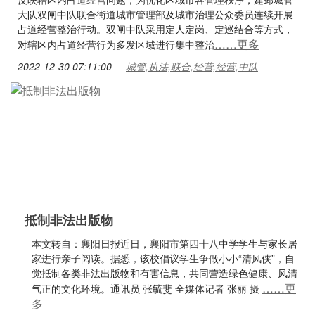
大队双闸中队联合街道城市管理部及城市治理公众委员连续开展
占道经营整治行动。双闸中队采用定人定岗、定巡结合等方式，
……更多
对辖区内占道经营行为多发区域进行集中整治
2022-12-30 07:11:00
城管,执法,联合,经营,经营,中队
抵制非法出版物
本文转自：襄阳日报近日，襄阳市第四十八中学学生与家长居
家进行亲子阅读。据悉，该校倡议学生争做小小“清风侠”，自
觉抵制各类非法出版物和有害信息，共同营造绿色健康、风清
……更
气正的文化环境。通讯员 张毓斐 全媒体记者 张丽 摄
多