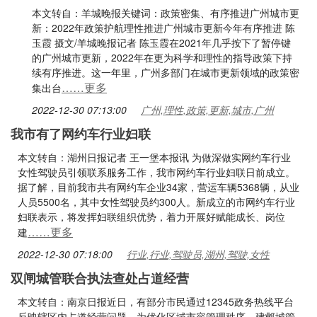
本文转自：羊城晚报关键词：政策密集、有序推进广州城市更
新：2022年政策护航理性推进广州城市更新今年有序推进 陈
玉霞 摄文/羊城晚报记者 陈玉霞在2021年几乎按下了暂停键
的广州城市更新，2022年在更为科学和理性的指导政策下持
续有序推进。这一年里，广州多部门在城市更新领域的政策密
……更多
集出台
2022-12-30 07:13:00
广州,理性,政策,更新,城市,广州
我市有了网约车行业妇联
本文转自：湖州日报记者 王一堡本报讯 为做深做实网约车行业
女性驾驶员引领联系服务工作，我市网约车行业妇联日前成立。
据了解，目前我市共有网约车企业34家，营运车辆5368辆，从业
人员5500名，其中女性驾驶员约300人。新成立的市网约车行业
妇联表示，将发挥妇联组织优势，着力开展好赋能成长、岗位
……更多
建
2022-12-30 07:18:00
行业,行业,驾驶员,湖州,驾驶,女性
双闸城管联合执法查处占道经营
本文转自：南京日报近日，有部分市民通过12345政务热线平台
反映辖区内占道经营问题，为优化区域市容管理秩序，建邺城管