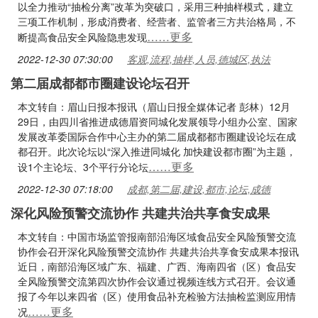
以全力推动“抽检分离”改革为突破口，采用三种抽样模式，建立
三项工作机制，形成消费者、经营者、监管者三方共治格局，不
……更多
断提高食品安全风险隐患发现
2022-12-30 07:30:00
客观,流程,抽样,人员,德城区,执法
第二届成都都市圈建设论坛召开
本文转自：眉山日报本报讯（眉山日报全媒体记者 彭林）12月
29日，由四川省推进成德眉资同城化发展领导小组办公室、国家
发展改革委国际合作中心主办的第二届成都都市圈建设论坛在成
都召开。此次论坛以“深入推进同城化 加快建设都市圈”为主题，
……更多
设1个主论坛、3个平行分论坛
2022-12-30 07:18:00
成都,第二届,建设,都市,论坛,成德
深化风险预警交流协作 共建共治共享食安成果
本文转自：中国市场监管报南部沿海区域食品安全风险预警交流
协作会召开深化风险预警交流协作 共建共治共享食安成果本报讯
近日，南部沿海区域广东、福建、广西、海南四省（区）食品安
全风险预警交流第四次协作会议通过视频连线方式召开。会议通
报了今年以来四省（区）使用食品补充检验方法抽检监测应用情
……更多
况