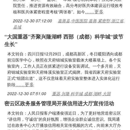
院责任，推进资源有效融合，高分考好医共体建设运行绩效考
……更多
核和医共体紧密程度考核“两张卷”。如今
2022-12-30 07:12:00
嘉善县,中医医院,嘉善,紧密型,浙江省,
县域
“大国重器”齐聚兴隆湖畔 西部（成都）科学城“拔节
生长”
本文转自：四川日报12月29日，成都高新区，冬日暖阳洒向成都
前沿医学中心，映照在天府锦城实验室载体大楼幕墙上。各个实
验室内，工作人员正在抓紧进行设备安装调试。一个多月前，天
府锦城实验室和天府绛溪实验室正式揭牌。我省四家天府实验室
正式“组团出道”，这不仅意味着天府实验室整体进入实体化运行
……更多
阶段
2022-12-30 07:51:00
重器,兴隆,科学城,成都,湖畔,大国
密云区政务服务管理局开展信用进大厅宣传活动
本文转自：人民日报客户端潘俊强近日，为了更好地营造密云区
“讲信用，守诚信”的良好氛围，增强企业群众诚信意识。我局通
过在政务中心大厅播放信用相关宣传视频的方式，向前来大厅办