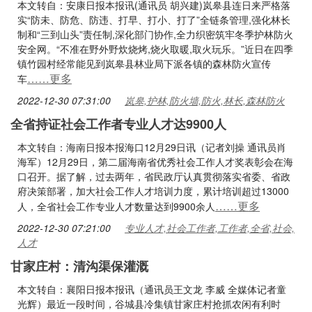
本文转自：安康日报本报讯(通讯员 胡兴建)岚皋县连日来严格落
实“防未、防危、防违、打早、打小、打了”全链条管理,强化林长
制和“三到山头”责任制,深化部门协作,全力织密筑牢冬季护林防火
安全网。“不准在野外野炊烧烤,烧火取暖,取火玩乐。”近日在四季
镇竹园村经常能见到岚皋县林业局下派各镇的森林防火宣传
……更多
车
2022-12-30 07:31:00
岚皋,护林,防火墙,防火,林长,森林防火
全省持证社会工作者专业人才达9900人
本文转自：海南日报本报海口12月29日讯（记者刘操 通讯员肖
海军）12月29日，第二届海南省优秀社会工作人才奖表彰会在海
口召开。据了解，过去两年，省民政厅认真贯彻落实省委、省政
府决策部署，加大社会工作人才培训力度，累计培训超过13000
……更多
人，全省社会工作专业人才数量达到9900余人
2022-12-30 07:21:00
专业人才,社会工作者,工作者,全省,社会,
人才
甘家庄村：清沟渠保灌溉
本文转自：襄阳日报本报讯（通讯员王文龙 李威 全媒体记者童
光辉）最近一段时间，谷城县冷集镇甘家庄村抢抓农闲有利时