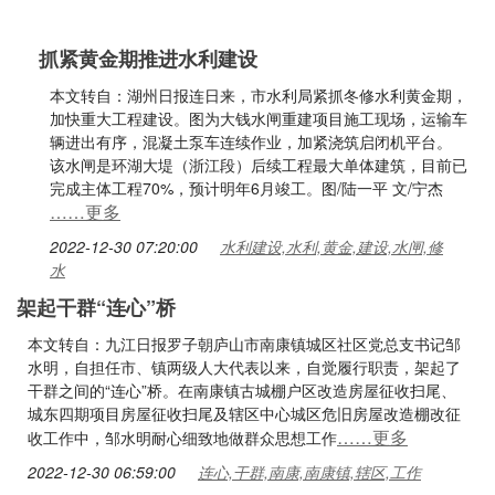
抓紧黄金期推进水利建设
本文转自：湖州日报连日来，市水利局紧抓冬修水利黄金期，
加快重大工程建设。图为大钱水闸重建项目施工现场，运输车
辆进出有序，混凝土泵车连续作业，加紧浇筑启闭机平台。
该水闸是环湖大堤（浙江段）后续工程最大单体建筑，目前已
完成主体工程70%，预计明年6月竣工。图/陆一平 文/宁杰
……更多
2022-12-30 07:20:00
水利建设,水利,黄金,建设,水闸,修
水
架起干群“连心”桥
本文转自：九江日报罗子朝庐山市南康镇城区社区党总支书记邹
水明，自担任市、镇两级人大代表以来，自觉履行职责，架起了
干群之间的“连心”桥。在南康镇古城棚户区改造房屋征收扫尾、
城东四期项目房屋征收扫尾及辖区中心城区危旧房屋改造棚改征
……更多
收工作中，邹水明耐心细致地做群众思想工作
2022-12-30 06:59:00
连心,干群,南康,南康镇,辖区,工作