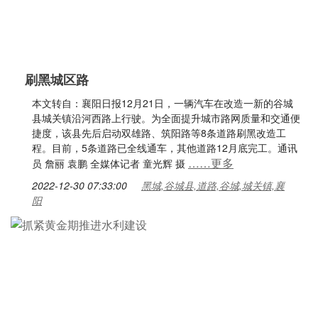
刷黑城区路
本文转自：襄阳日报12月21日，一辆汽车在改造一新的谷城
县城关镇沿河西路上行驶。为全面提升城市路网质量和交通便
捷度，该县先后启动双雄路、筑阳路等8条道路刷黑改造工
程。目前，5条道路已全线通车，其他道路12月底完工。通讯
……更多
员 詹丽 袁鹏 全媒体记者 童光辉 摄
2022-12-30 07:33:00
黑城,谷城县,道路,谷城,城关镇,襄
阳