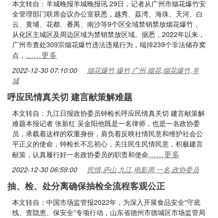
本文转自：羊城晚报羊城晚报讯 29日，记者从广州市烟花爆竹安
全管理部门联席会议办公室获悉，越秀、荔湾、海珠、天河、白
云、黄埔、花都、番禺、南沙等9个区全域禁销禁放烟花爆竹，
从化区主城区及周边区域为禁销禁放区域。据悉，2022年以来，
广州市查处309宗烟花爆竹违法违规行为，端掉239个非法储存窝
……更多
点，
2022-12-30 07:10:00
烟花爆竹,爆竹,广州,烟花,烟花爆竹,羊
城
呼应民情真关切 建言献策解难题
本文转自：九江日报政协委员钟检长呼应民情真关切 建言献策解
难题本报记者 张新红 吴金阳他既是一名律师，也是一名政协委
员，承载着这样的双重身份，肩负着反映社情民意和维护社会公
平正义的使命，钟检长不忘初心，关注民生民情民意，积极建言
……更多
献策，认真履行好一名政协委员的职责和使命
2022-12-30 06:59:00
民情,庐山,九江,电影周,一名,政协委员
抽、检、处分离确保抽检全流程客观公正
本文转自：中国市场监管报2022年，为深入开展食品安全“守底
线、查隐患、保安全”专项行动，山东省德州市德城区市场监管局