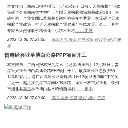
本文转自：海南日报本报讯 （记者邓钰）日前，天然橡胶产业政
策研讨会在海南大学举行，全国天然橡胶领域相关政府部门、科
研机构、产业集团以及相关金融机构等多方共聚，交流研讨天然
橡胶产业政策，推进天然橡胶产业健康可持续发展。会上，各方
……更多
专家从天然橡胶价格低迷、供求不对称
2022-12-30 07:21:00
海南大学,海南,产业政策,研讨会,研讨,橡
胶
贵港经兴业至博白公路PPP项目开工
本文转自：广西日报本报贵港讯 （记者/唐正芳）12月28日，贵
港经兴业至博白高速公路PPP项目开工。该高速公路总投资约
143.92亿元，是广西高速公路网规划“1环12横13纵25联”中的项
目之一，起点接贵港市港南区东环路，途经玉林市兴业县、钦州
……更多
市浦北县至玉林市博白县水鸣镇西垌村
2022-12-30 07:09:00
博白,贵港,公路,项目,博白,贵港