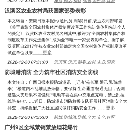
2022-12-30 07:10:00
布洛,药店,价格,销售,差价率,抗原
汉滨区农业农村局获国家部委表彰
本文转自：安康日报本报讯(通讯员 周濬)日前,农业农村部印发
《关于表彰全国农村集体产权制度改革工作先进集体和先进个人
的决定》,汉滨区农业农村局名列其中,被评为“全国农村集体产权
制度改革工作先进集体”,成为全市唯一一家受表彰单位。据了解,
汉滨区自2017年被农业农村部确定为全国农村集体产权制度改革
……更多
试点单位以来
2022-12-30 07:31:00
汉滨区,汉滨,部委,农村,农业,国家
防城港消防 全力筑牢社区消防安全防线
本文转自：广西日报本报防城港讯 （记者/苑长军 通讯员/陈善
奉）“楼道内不乱堆乱放杂物，要保持‘生命通道’畅通无阻，否则
遭遇火灾后果不堪设想”“电动车要在集中充电点充电，禁止乱拉
线路充电”……近日，防城港市消防救援支队开展社区消防安全大
……更多
排查，持续提醒广大社区居民做好消防安全工作
2022-12-30 07:35:00
防城,防城港,防线,全力,安全,社区
广州9区全域禁销禁放烟花爆竹