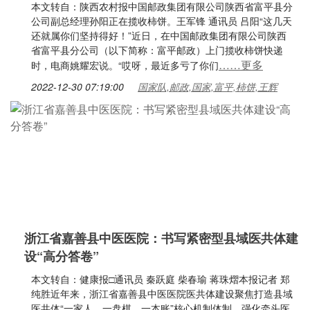
本文转自：陕西农村报中国邮政集团有限公司陕西省富平县分
公司副总经理孙阳正在揽收柿饼。王军锋 通讯员 吕阳“这几天
还就属你们坚持得好！”近日，在中国邮政集团有限公司陕西
省富平县分公司（以下简称：富平邮政）上门揽收柿饼快递
……更多
时，电商姚耀宏说。“哎呀，最近多亏了你们
2022-12-30 07:19:00
国家队,邮政,国家,富平,柿饼,王辉
浙江省嘉善县中医医院：书写紧密型县域医共体建
设“高分答卷”
本文转自：健康报□通讯员 秦跃庭 柴春瑜 蒋珠熠本报记者 郑
纯胜近年来，浙江省嘉善县中医医院医共体建设聚焦打造县域
医共体“一家人、一盘棋、一本账”核心机制体制，强化牵头医