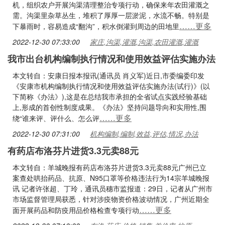
机，组织农户开展沟渠清理整治专项行动，确保来年农田灌溉之
需。沟渠里杂草丛生，堆积了厚厚一层淤泥，水流不畅。特别是
……更多
下暴雨时，容易造成“翻沟”，积水倒灌到周边的田地里
2022-12-30 07:33:00
家庄,沟渠,灌溉,沟渠,农田灌溉,灌溉
我市出台机构编制执行情况和使用效益评估实施办法
本文转自：安康日报本报讯(通讯员 肖义军)近日,市委编委印发
《安康市机构编制执行情况和使用效益评估实施办法(试行)》(以
下简称《办法》),这是在总结我市承担的全省试点实践经验基础
上,形成的首创性制度成果。《办法》坚持问题导向和实用性,围
……更多
绕“谁来评、评什么、怎么评
2022-12-30 07:31:00
机构编制,编制,效益,评估,情况,办法
有药店布洛芬片进货3.3元卖88元
本文转自：羊城晚报有药店布洛芬片进货3.3元卖88元广州已立
案查处哄抬药品、抗原、N95口罩等价格违法行为14宗羊城晚报
讯 记者许张超、丁玲，通讯员穗市监报道：29日，记者从广州市
市场监督管理局获悉，针对涉疫物资价格波动情况，广州近期全
……更多
面开展药品和防疫用品价格检查专项行动