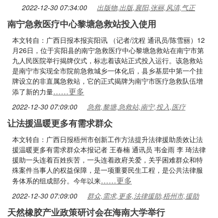
2022-12-30 07:34:00
出版物,出版,襄阳,张丽,风清,气正
南宁急救医疗中心黎塘急救站投入使用
本文转自：广西日报本报宾阳讯 （记者/沈程 通讯员/陈雪丽）12
月26日，位于宾阳县的南宁急救医疗中心黎塘急救站在南宁市第
九人民医院举行揭牌仪式，标志着该站正式投入运行。该急救站
是南宁市实现全市院前急救城乡一体化后，县乡基层中第一个挂
牌设立的非直属急救站，它的正式揭牌为南宁市医疗急救队伍增
……更多
添了新的力量
2022-12-30 07:09:00
急救,黎塘,急救站,南宁,投入,医疗
让法援温暖更多有需求群众
本文转自：广西日报梧州市创新工作方法提升法律援助质效让法
援温暖更多有需求群众本报记者 王春楠 通讯员 韦金雨 李 琦法律
援助一头连着百姓疾苦，一头连着政府关爱，关乎困难群众和特
殊案件当事人的权益保障，是一项重要民生工程，是公共法律服
……更多
务体系的组成部分。今年以来
2022-12-30 07:09:00
群众,需求,更多,法律援助,梧州市,援助
天然橡胶产业政策研讨会在海南大学举行