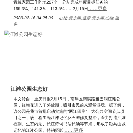
青翼家园工作阵地227个，分别完成年度目标任务的
……更多
169.3%、141.3%、113.5%……2月15日
2023-02-16 04:25:00
心结,青少年,健康,青少年,心理,服
务
江滩公园生态好
本文转自：重庆日报2月15日，南岸区南滨路雅巴洞江滩公
园，红梅花进入了盛放期，吸引市民前来观赏游玩。据了解，
该公园是我市首批启动实施的“两江四岸”十大公共空间节点项
目之一，该工程围绕江滩记忆及石滩修复整治，着力打造江滩
石刻、生态内湖、长江诗词书法长轴等节点，形成了独具山城
……更多
记忆的江滩公园。特约摄影