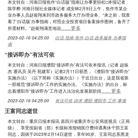
本文转自：河南日报焦作“白话版”指南让办事更轻松□本报记者
陈学桦 河南日报社全媒体记者 成安林2月9日上午，焦作市某企
业办事人员赵俊翔来到市政务服务大厅办理业务。“来之前，我查
看了‘白话版’办事指南，对照企业投资项目备案操作图例，备齐了
……更多
所需材料。”赵俊翔满意地说
2023-02-16 04:25:00
白话,指南,焦作,白话,政务服务,办事指
南
“接诉即办”有法可依
本文转自：河南日报濮阳“接诉即办”有法可依本报讯（记者 赵振
杰 通讯员 吴丹 苑建军）记者2月11日获悉，《濮阳市“接诉即办”
实施办法》（以下简称《实施办法》）于近日出台，这是我省第
一部规范“接诉即办”工作的实施办法。《实施办法》的出台，标
……更多
志着濮阳市“接诉即办”工作进入法治化发展新阶段
2023-02-16 04:25:00
有法可依,诉求,濮阳,濮阳市,工作,事项
王富同志逝世
本文转自：重庆日报本报讯 原四川省重庆市公安局巡视员（正局
级）、享受按副省（部）长级标准报销医疗费待遇离休干部王富
同志，因病于2023年2月14日逝世，享年90岁。王富同志系黑龙