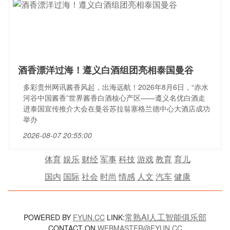
酒香漂洋过海！遵义白酒组团亮相泰国曼谷
多彩贵州网讯酱香风起，出海远航！2026年8月6日，“赤水
河谷中国酱香”世界酱香白酒核心产区——遵义名优白酒走
进泰国宣传推介大会在曼谷苏拉翁塞格兰德中心大酒店成功
举办
2026-08-07 20:55:00
体育
娱乐
财经
军事
科技
游戏
教育
育儿
国内
国际
社会
时尚
情感
人文
汽车
健康
常熟AI人工智能俱乐部
POWERED BY
FYUN.CC
LINK:
CONTACT ON
WEBMASTER@FYUN.CC