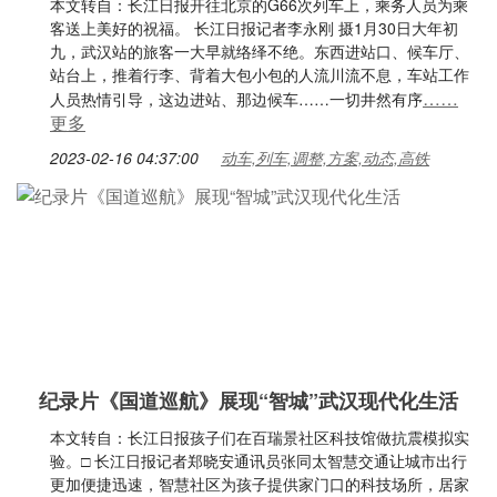
本文转自：长江日报开往北京的G66次列车上，乘务人员为乘
客送上美好的祝福。 长江日报记者李永刚 摄1月30日大年初
九，武汉站的旅客一大早就络绎不绝。东西进站口、候车厅、
站台上，推着行李、背着大包小包的人流川流不息，车站工作
……
人员热情引导，这边进站、那边候车……一切井然有序
更多
2023-02-16 04:37:00
动车,列车,调整,方案,动态,高铁
纪录片《国道巡航》展现“智城”武汉现代化生活
本文转自：长江日报孩子们在百瑞景社区科技馆做抗震模拟实
验。□ 长江日报记者郑晓安通讯员张同太智慧交通让城市出行
更加便捷迅速，智慧社区为孩子提供家门口的科技场所，居家