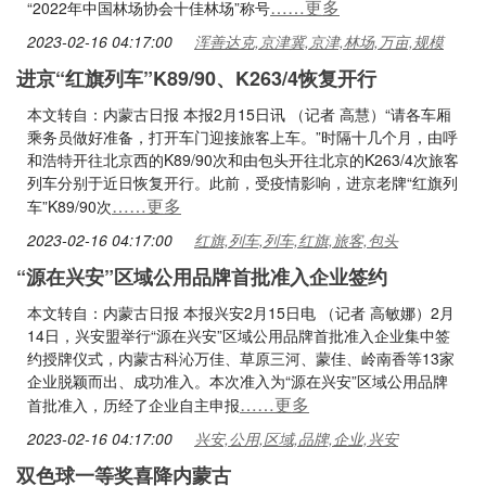
……更多
“2022年中国林场协会十佳林场”称号
2023-02-16 04:17:00
浑善达克,京津冀,京津,林场,万亩,规模
进京“红旗列车”K89/90、K263/4恢复开行
本文转自：内蒙古日报 本报2月15日讯 （记者 高慧）“请各车厢
乘务员做好准备，打开车门迎接旅客上车。”时隔十几个月，由呼
和浩特开往北京西的K89/90次和由包头开往北京的K263/4次旅客
列车分别于近日恢复开行。此前，受疫情影响，进京老牌“红旗列
……更多
车”K89/90次
2023-02-16 04:17:00
红旗,列车,列车,红旗,旅客,包头
“源在兴安”区域公用品牌首批准入企业签约
本文转自：内蒙古日报 本报兴安2月15日电 （记者 高敏娜）2月
14日，兴安盟举行“源在兴安”区域公用品牌首批准入企业集中签
约授牌仪式，内蒙古科沁万佳、草原三河、蒙佳、岭南香等13家
企业脱颖而出、成功准入。本次准入为“源在兴安”区域公用品牌
……更多
首批准入，历经了企业自主申报
2023-02-16 04:17:00
兴安,公用,区域,品牌,企业,兴安
双色球一等奖喜降内蒙古