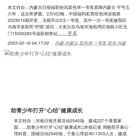
本文转自：内蒙古日报福彩快讯双色球一等奖喜降内蒙古 守号五
六年，这次终梦圆。2月9日晚，中国福利彩票双色球游戏第
2023014期开奖，当期开出5注一等奖。其中一注一等奖被我区
乌海市老彩民“狩猎”成功，大奖出自乌海市海勃湾区地税小区北
……更多
门15030283号福彩销售站
2023-02-16 04:17:00
内蒙,内蒙古,双色球,一等奖,双色,内蒙
助青少年打开“心结”健康成长
本文转自：河南日报开展活动2540场、建成227个青翼家
园……助青少年打开“心结”健康成长□本报记者 周晓荷开展心
理科普、团辅活动2540场，个案心理咨询11303人次，建成