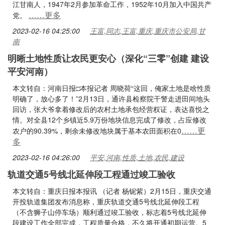
江甘南人，1947年2月参加革命工作，1952年10月加入中国共产
……更多
党。
2023-02-16 04:25:00
王富,同志,王富,重庆,重庆市公安局,甘
南
明晰土地性质让农民更安心（深化“三零”创建 建设
平安河南）
本文转自：河南日报□本报记者 周晓荷“这回，俺家土地是啥性质
明确了，放心多了！”2月13日，通许县检察院干警走进田间地头
回访，张大爷拿着修改后的农村土地承包经营权证，表达喜悦之
情。对全县12个乡镇近5.9万份地块信息完成了修改，占应修改
……更
农户的90.39%，剩余未修改地块属于基本农田面积在0
多
2023-02-16 04:26:00
平安,河南,性质,土地,农民,建设
轨道交通5号线北延伸段工程通过竣工验收
本文转自：重庆日报本报讯 （记者 杨铌紫）2月15日，重庆交通
开投轨道集团发布消息称，重庆轨道交通5号线北延伸段工程
（不含狮子山停车场）顺利通过竣工验收，标志着5号线北延伸
段建设工作全部完成，工程质量合格，不久将开通初期运营。5