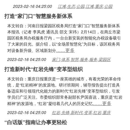
2023-02-16 04:25:00
江滩,生态,公园,江滩,重庆,公园
打造“家门口”智慧服务新体系
本文转自：河南日报梁园区税务局打造“家门口”智慧服务新体系
本报讯（记者 李凤虎 通讯员 邵文 宋祎）2月14日，在商丘市梁
园区税务局办税服务厅内，一台台新安装的智能化办税设备吸引
了大家的目光。据介绍，以“全场景智慧化”为目标，该区税务局
……更多
对设备新升级、区域新划分
2023-02-16 04:25:00
家门,体系,智慧,服务,服务,梁园区
打造新时代“红岩先锋”变革型组织
本文转自：重庆日报重庆是一座英雄的城市，有着光荣的革命传
统，是“红岩精神”的发源地。研讨班期间，辅导报告提出打造具
备适应和引领现代化能力的新时代“红岩先锋”变革型组织，引发
学员们广泛关注。市委组织部常务副部长尹国喜说，重庆是“红岩
……更多
精神”的发源地，“红岩”凝结着几代人的历史记忆
2023-02-16 04:25:00
红岩,先锋,新时代,变革,红岩,重庆
“白话版”指南让办事更轻松