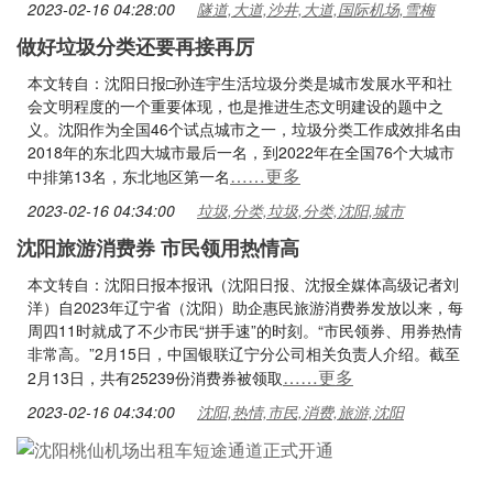
2023-02-16 04:28:00
隧道,大道,沙井,大道,国际机场,雪梅
做好垃圾分类还要再接再厉
本文转自：沈阳日报□孙连宇生活垃圾分类是城市发展水平和社
会文明程度的一个重要体现，也是推进生态文明建设的题中之
义。沈阳作为全国46个试点城市之一，垃圾分类工作成效排名由
2018年的东北四大城市最后一名，到2022年在全国76个大城市
……更多
中排第13名，东北地区第一名
2023-02-16 04:34:00
垃圾,分类,垃圾,分类,沈阳,城市
沈阳旅游消费券 市民领用热情高
本文转自：沈阳日报本报讯（沈阳日报、沈报全媒体高级记者刘
洋）自2023年辽宁省（沈阳）助企惠民旅游消费券发放以来，每
周四11时就成了不少市民“拼手速”的时刻。“市民领券、用券热情
非常高。”2月15日，中国银联辽宁分公司相关负责人介绍。截至
……更多
2月13日，共有25239份消费券被领取
2023-02-16 04:34:00
沈阳,热情,市民,消费,旅游,沈阳