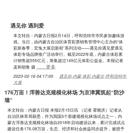
遇见你 遇到爱
本文转自：内蒙古日报2月14日，呼和浩特市市民参加趣味游
戏。当日，由内蒙古自治区体育彩票销售管理中心主办的“体
彩新春季，宏兔大展启新程”系列活动——遇见你遇见爱遇见
体彩专场品牌推广活动举行。截至2022年底，内蒙古体彩累
计销售超555亿元，筹集超过145亿元体彩公益金。本报记者
……更多
孟和朝鲁 摄
2023-02-16 04:17:00
遇见你,内蒙,体彩,内蒙古,呼和浩特市,
大展
176万亩！浑善达克规模化林场 为京津冀筑起“防沙
墙”
本文转自：内蒙古日报 本报2月15日讯 （记者 霍晓庆）记者从
自治区林草局获悉，作为我国3个新建规模化林场试点之一，内
蒙古浑善达克规模化林场自2018年启动建设以来，累计完成试点
建设任务176.08万亩，生态、经济和社会效益同步提升，被授予