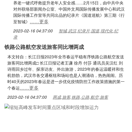
养老一键式呼救提升老年人安全感……2月15日，由中共中央
对外联络部新闻办公室、中国外文局国际传播发展中心和武汉
国际传播工作室等共同出品的纪录片《国道巡航》第三期《行
……更多
至智城》
2023-02-16 04:37:00
智城,武汉,纪录片,国道,现代化,纪
录
铁路公路航空发送旅客同比增两成
本文转自：长江日报2023年全市春运平稳有序铁路公路航空发送
旅客同比增两成□ 长江日报记者王谦 徐丹 付莎 通讯员吴汉红 刘
诗雨回乡过年、探亲访友、外出旅游，2023年的春运温暖祥和生
机勃勃，武汉市各交通枢纽和场站也是人潮涌动，热热闹闹。历
时40天的2023年春运是进一步优化疫情防控工作政策措施的第一
……更多
个春运
2023-02-16 04:37:00
两成,旅客,铁路,公路,航空,旅客