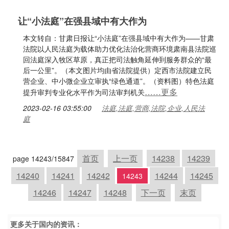
让“小法庭”在强县域中有大作为
本文转自：甘肃日报让“小法庭”在强县域中有大作为——甘肃
法院以人民法庭为载体助力优化法治化营商环境肃南县法院巡
回法庭深入牧区草原，真正把司法触角延伸到服务群众的“最
后一公里”。（本文图片均由省法院提供）定西市法院建立民
营企业、中小微企业立审执“绿色通道”。（资料图）特色法庭
……更多
提升审判专业化水平作为司法审判机关
2023-02-16 03:55:00
法庭,法庭,营商,法院,企业,人民法
庭
首页
上一页
14238
14239
page 14243/15847
14240
14241
14242
14244
14245
14243
14246
14247
14248
下一页
末页
更多关于
国内
的资讯：