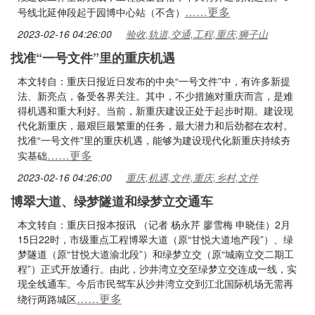
……更多
号线北延伸段起于园博中心站（不含）
2023-02-16 04:26:00
验收,轨道,交通,工程,重庆,狮子山
找准“一号文件”里的重庆机遇
本文转自：重庆日报近日发布的中央“一号文件”中，有许多新提
法、新亮点，备受各界关注。其中，不少措施对重庆而言，是难
得机遇和重大利好。当前，新重庆建设正处于起步时期。建设现
代化新重庆，最艰巨最繁重的任务，最大潜力和后劲都在农村。
找准“一号文件”里的重庆机遇，能够为建设现代化新重庆持续夯
……更多
实基础
2023-02-16 04:26:00
重庆,机遇,文件,重庆,乡村,文件
博翠大道、绿梦隧道和绿梦立交通车
本文转自：重庆日报本报讯 （记者 杨永芹 廖雪梅 申晓佳）2月
15日22时，市级重点工程博翠大道（原“甘悦大道地产段”）、绿
梦隧道（原“甘悦大道渝北段”）和绿梦立交（原“城南立交二期工
程”）正式开放通行。由此，沙井湾立交至绿梦立交连成一线，实
现全线通车。今后市民驾车从沙井湾立交到江北国际机场无需再
……更多
绕行两路城区