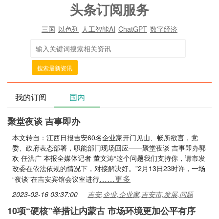
头条订阅服务
三国
以色列
人工智能AI
ChatGPT
数字经济
搜索最新资讯
我的订阅
国内
聚堂夜谈 吉事即办
本文转自：江西日报吉安60名企业家开门见山、畅所欲言，党
委、政府表态部署，职能部门现场回应——聚堂夜谈 吉事即办郭
欢 任洪广 本报全媒体记者 董文涛“这个问题我们支持你，请市发
改委在依法依规的情况下，对接解决好。”2月13日23时许，一场
……更多
“夜谈”在吉安宾馆会议室进行
2023-02-16 03:37:00
吉安,企业,企业家,吉安市,发展,问题
10项“硬核”举措让内蒙古 市场环境更加公平有序