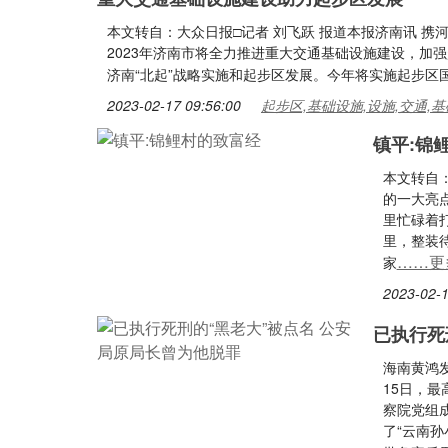
本文转自：大众日报□记者 刘飞跃 报道本报济南讯 
2023年济南市将全力推进重大交通基础设施建设，加
济南“北起”战略实施和起步区发展。今年将实施起步区国
2023-02-17 09:56:00
起步区,基础设施,设施,交通,基
镇平:锦
本文转自
的一大亮
里忙碌着
里，整装
……更
家
2023-02-1
已执行死
海南黄鸿
15日，
察院党组
了“云南孙