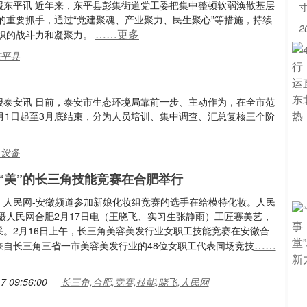
本报东平讯 近年来，东平县彭集街道党工委把集中整顿软弱涣散基层
的重要抓手，通过“党建聚魂、产业聚力、民生聚心”等措施，持续
2
……更多
织的战斗力和凝聚力。
东平县
本报泰安讯 日前，泰安市生态环境局靠前一步、主动作为，在全市范
2月1日起至3月底结束，分为人员培训、集中调查、汇总复核三个阶
,设备
“美”的长三角技能竞赛在合肥举行
：人民网-安徽频道参加新娘化妆组竞赛的选手在给模特化妆。人民
飞摄人民网合肥2月17日电（王晓飞、实习生张静雨）工匠赛美艺，
采。2月16日上午，长三角美容美发行业女职工技能竞赛在安徽合
……
来自长三角三省一市美容美发行业的48位女职工代表同场竞技
7 09:56:00
长三角,合肥,竞赛,技能,晓飞,人民网