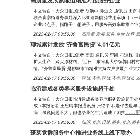
高质量发展赋能组精准对接服务企业
本文转自：大众日报□记者 胡沥中 孙业文 通讯员 田辉
联合崔寨街道办事处深入比亚迪新能源乘用车项目（一
企业出点子、指路子、想法子，用服务高效率助推企业
2023-02-17 09:56:00
高质量,发展,服务,企业,比亚,
聊城累计发放“齐鲁富民贷”4.01亿元
本文转自：大众日报□记者 高田 通讯员 李凯 司道栋 
扩大生产、购买原材料。”近日，东阿县大桥镇郭口村
情。“齐鲁富民贷”是聊城市为精准支持农户发展产业大
2023-02-17 09:56:00
聊城,齐鲁,聊城,齐鲁,聊城市,
临沂建成各类养老服务设施超千处
本文转自：大众日报临沂建成各类养老服务设施超千处
成□ 本报记者 王思晴本报通讯员 张继平“我老伴去
……
病，虽说问题不大，但也给我的生活造成了困扰
2023-02-17 09:56:00
临沂,养老,设施,服务,养老,服
蓬莱党群服务中心推进业务线上线下联办