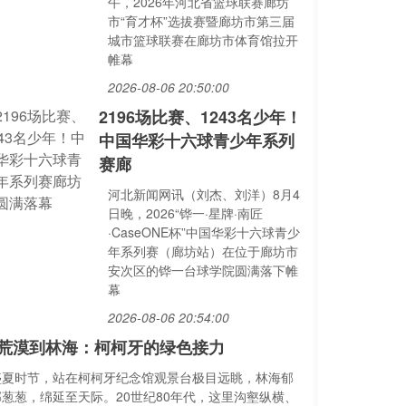
午，2026年河北省篮球联赛廊坊
市“育才杯”选拔赛暨廊坊市第三届
城市篮球联赛在廊坊市体育馆拉开
帷幕
2026-08-06 20:50:00
2196场比赛、1243名少年！
中国华彩十六球青少年系列
赛廊
河北新闻网讯（刘杰、刘洋）8月4
日晚，2026“铧一·星牌·南匠
·CaseONE杯”中国华彩十六球青少
年系列赛（廊坊站）在位于廊坊市
安次区的铧一台球学院圆满落下帷
幕
2026-08-06 20:54:00
荒漠到林海：柯柯牙的绿色接力
盛夏时节，站在柯柯牙纪念馆观景台极目远眺，林海郁
郁葱葱，绵延至天际。20世纪80年代，这里沟壑纵横、