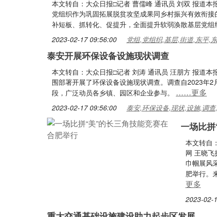
本文转自：大众日报□记者 曹儒峰 通讯员 刘双 报道
党组织作为巩固拓展脱贫攻坚成果同乡村振兴有效衔接
补短板、抓转化、促提升，全面提升软弱涣散基层党组
2023-02-17 09:56:00
党组,党组织,基层,街道,东平,
泰安开展环保设备设施现状调查
本文转自：大众日报□记者 刘涛 通讯员 汪朋方 报道
围部署开展了环保设备设施现状调查。调查自2023年
……更多
段，广泛动员各乡镇、园区和企业参与。
2023-02-17 09:56:00
泰安,环保设备,现状,设施,调查
一场比拼
本文转自
网 王晓
巾帼展风
肥举行。
更多
2023-02-1
重大交通基础设施建设助力起步区发展