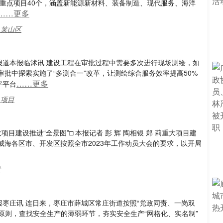
区重点项目40个，涵盖新能源新材料、装备制造、现代服务、海洋
……更多
,莱山区
 报道本报临沭讯 建设工程在审批过程中需要多次进行现场测绘，如
批中探索实施了“多测合一”改革，让测绘综合服务效率提高50%
……更多
字平台
,项目
目建设推进“全景图”□ 本报记者 彭 辉 陶相银 郑 莉重大项目建
海各区市、开发区按照全市2023年工作动员大会的要求，以开局
材
本报枣庄讯 连日来，枣庄市薛城区常庄街道按照“党政同责、一岗双
的原则，查找安全生产的薄弱环节，夯实安全生产“网格化、实名制”