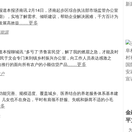
 报道本报济南讯 2月14日，济南起步区综合执法部市场监管办公室
期），实地了解需求、倾听建议，帮助企业解决困难，千方百计为
……更多
发展高效益
新能源
报道本报聊城讯 “多亏了‘齐鲁富民贷’，解了我的燃眉之急，才能及时
村民于文会专门来到镇乡村振兴办公室，向工作人员表达感激之
……更多
力推行的面向所有农户的小额信贷产品
农户
功能完善、规模适度、覆盖城乡、医养结合的养老服务体系基本建
世早，儿女也不在身边，平时有肩颈不舒服、失眠和肠胃不适的小毛
更多
金
务
平