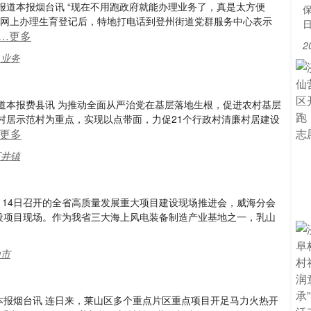
骄 报道本报烟台讯 “现在不用跑政府就能办理业务了，真是太方便
从网上办理生育登记后，特地打电话到登州街道党群服务中心表示
…更多
2
,业务
 报道本报费县讯 为推动全面从严治党在基层落地生根，促进农村基层
村居示范村为重点，实现以点带面，力促21个行政村清廉村居建设
更多
石井镇
道2月14日召开的全省高质量发展重大项目建设现场推进会，威海分会
设项目现场。作为我省三大海上风电装备制造产业基地之一，乳山
山市
道本报烟台讯 连日来，莱山区多个重点片区重点项目开足马力火热开