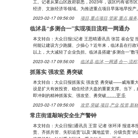
工。记者从莱山区政府获悉，2023年，该区约有省市
经济、文旅经济等领域。为推进重点项目早落地早投产
2023-02-17 09:56:00
项目,重点项目,管家,重点,服务
临沭县“多测合一”实现项目流程一网通办
本文转自：大众日报□记者 王思晴通讯员 张芸 崔会玺
何能让建设方少跑腿、少操心？近年来，临沭县在行政审
以上，大大减轻了企业负担。临沭县搭建“多测合一”数
2023-02-17 09:56:00
临沭县,临沭,一网通,合一,流程
抓落实 强攻坚 勇突破
本文转自：大众日报抓落实 强攻坚 勇突破——威海重大项
设是扩大有效投资、稳住经济大盘的重要支撑。当下，威
……更多
即冲刺的精神抓落实、强攻坚、勇突破
2023-02-17 09:56:00
攻坚,突破,项目,产业,投资,新
常庄街道敲响安全生产警钟
本文转自：大众日报□通讯员 王雷 记者 张环泽 报道
责、齐抓共管、失职追责”以及“属地监管、分级负责”