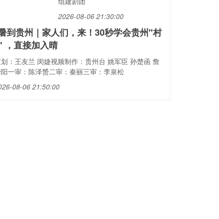
组建剧团
2026-08-06 21:30:00
暑到贵州｜家人们，来！30秒学会贵州"村
" ，直接加入晴
策划：王友兰 闵婕视频制作：贵州台 姚军臣 孙楚函 詹
华阳一审：陈泽赟二审：秦丽三审：李泉松
026-08-06 21:50:00