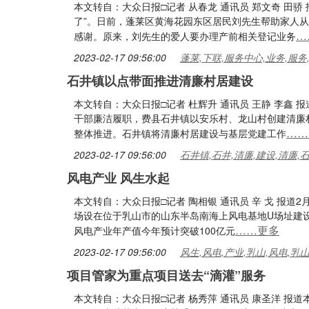
本文转自：大众日报□记者 从春龙 通讯员 郑文奇 田
了”。日前，蓬莱区黄海花园东区居民刘先生帮助家人
…
感谢。原来，刘先生的爱人要办理产前相关登记业务
2023-02-17 09:56:00
蓬莱,下联,服务中心,业务,服务
石井镇以点带面推进清廉村居建设
本文转自：大众日报□记者 杜辉升 通讯员 王静 李鑫
干部廉洁履职，费县石井镇以安乐村、龙山村创建清廉
……
整体推进。石井镇将清廉村居建设与基层党建工作
2023-02-17 09:56:00
石井镇,石井,清廉,建设,清廉,
风电产业 风生水起
本文转自：大众日报□记者 陶相银 通讯员 辛 戈 报
场设在位于乳山市的山东半岛南海上风电基地U场址建
……更多
风电产业年产值今年预计突破100亿元
2023-02-17 09:56:00
风生,风电,产业,乳山,风电,乳
项目管家为重点项目送去“滴灌”服务
本文转自：大众日报□记者 杨秀萍 通讯员 康圣洋 报