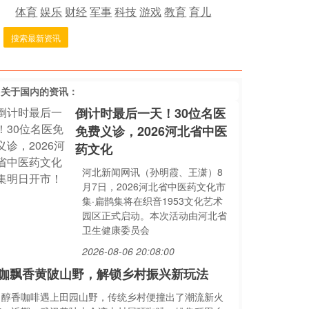
体育
娱乐
财经
军事
科技
游戏
教育
育儿
搜索最新资讯
多关于
国内
的资讯：
倒计时最后一天！30位名医
免费义诊，2026河北省中医
药文化
河北新闻网讯（孙明霞、王潇）8
月7日，2026河北省中医药文化市
集·扁鹊集将在织音1953文化艺术
园区正式启动。本次活动由河北省
卫生健康委员会
2026-08-06 20:08:00
咖飘香黄陂山野，解锁乡村振兴新玩法
当醇香咖啡遇上田园山野，传统乡村便撞出了潮流新火