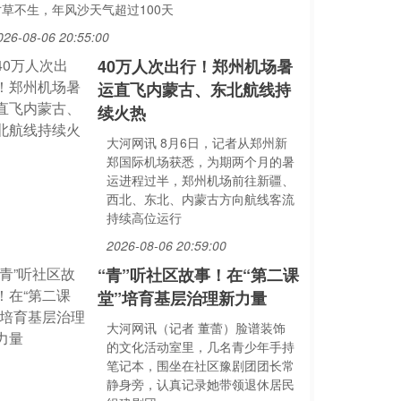
寸草不生，年风沙天气超过100天
026-08-06 20:55:00
40万人次出行！郑州机场暑
运直飞内蒙古、东北航线持
续火热
大河网讯 8月6日，记者从郑州新
郑国际机场获悉，为期两个月的暑
运进程过半，郑州机场前往新疆、
西北、东北、内蒙古方向航线客流
持续高位运行
2026-08-06 20:59:00
“青”听社区故事！在“第二课
堂”培育基层治理新力量
大河网讯（记者 董蕾）脸谱装饰
的文化活动室里，几名青少年手持
笔记本，围坐在社区豫剧团团长常
静身旁，认真记录她带领退休居民