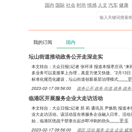
国内
国际
社会
时尚
情感
人文
汽车
健康
我的订阅
国内
坛山街道推动政务公开走深走实
本文转自：大众日报□记者 张环泽 报道本报枣庄讯 
多业务可以直接掌上办理，真是方便又快捷。”2月13
……
标准化规范化建设，坛山街道创新基层治理模式
2023-02-17 09:56:00
政务公开,政务,街道,政务,政务
临港区开展服务企业大走访活动
本文转自：大众日报□记者 郑 莉 通讯员 尹焕凯 报
业大走访活动。该活动旨在将服务企业融入日常。活动
……更多
始，临港区统战干部拿出起步即冲刺的劲头
2023-02-17 09:56:00
港区,活动,服务,企业,企业,威