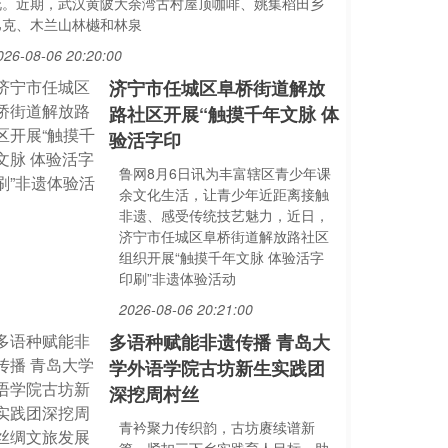
花。近期，武汉黄陂大余湾古村屋顶咖啡、姚集稻田乡
巴克、木兰山林樾和林泉
026-08-06 20:20:00
济宁市任城区阜桥街道解放
路社区开展“触摸千年文脉 体
验活字印
鲁网8月6日讯为丰富辖区青少年课
余文化生活，让青少年近距离接触
非遗、感受传统技艺魅力，近日，
济宁市任城区阜桥街道解放路社区
组织开展“触摸千年文脉 体验活字
印刷”非遗体验活动
2026-08-06 20:21:00
多语种赋能非遗传播 青岛大
学外语学院古坊新生实践团
深挖周村丝
青衿聚力传织韵，古坊赓续谱新