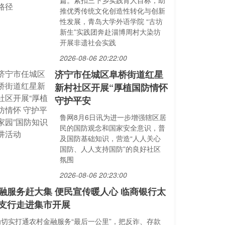
篇。紧扣三下乡实践育人目标，助
推优秀传统文化创造性转化与创新
性发展，青岛大学外语学院 “古坊
新生”实践团奔赴淄博周村大染坊
开展非遗社会实践
2026-08-06 20:22:00
济宁市任城区阜桥街道红星
新村社区开展“厚植国防情怀
守护平安
鲁网8月6日讯为进一步增强辖区居
民的国防观念和国家安全意识，普
及国防基础知识，营造“人人关心
国防、人人支持国防”的良好社区
氛围
2026-08-06 20:23:00
融服务赶大集 便民宣传暖人心 临商银行太
支行走进集市开展
为切实打通农村金融服务“最后一公里”，把反诈、存款