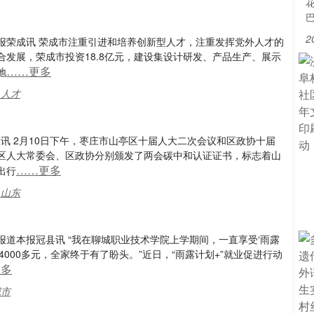
2
道本报荣成讯 荣成市注重引进和培养创新型人才，注重发挥党外人才的
发展，荣成市投资18.8亿元，建设集设计研发、产品生产、展示
……更多
地
,人才
庄讯 2月10日下午，枣庄市山亭区十届人大二次会议和区政协十届
区人大常委会、区政协分别颁发了两会碳中和认证证书，标志着山
……更多
出行
,山东
 报道本报冠县讯 “我在聊城职业技术学院上学期间，一直享受‘雨露
000多元，全家终于有了盼头。”近日，“雨露计划+”就业促进行动
更多
城市