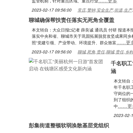
……更多
监管机制，针对重点区域、重点行业
2023-02-17 09:56:00
常庄,警钟,安全生产,街道,生产
聊城确保帮扶责任落实无死角全覆盖
本文转自：大众日报□记者 薛良诚 通讯员 付研 报道
落实中央和省、聊城市关于巩固拓展脱贫攻坚成果同乡
……更
照“党建引领、产业带动、环境提升、群众致富
2023-02-17 09:56:00
聊城,死角,责任,聊城,责任,乡
千名职工
涵
本文转自：
年千名职工
守岗位的
到了组织
……更
中
2023-02-1
彭集街道整顿软弱涣散基层党组织