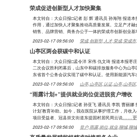
荣成促进创新型人才加快聚集
本文转自：大众日报□记者 彭 辉 通讯员 孙海翔 报
作用，通过加快人才聚集推动高质量发展。立足产才融合
销售、品牌营销、商务办公于一体的荣成市创新创业基
2023-02-17 09:56:00
荣成,创新型,人才,荣成,荣成市
山亭区两会获碳中和认证
本文转自：大众日报□孟令洋 宋伟 仇文琦 报道本报枣
二次会议胜利闭幕后，山东中和碳排放服务中心为山亭
东省首个公务会议实现了碳中和认证。使用新能源汽车
2023-02-17 09:56:00
山亭,山亭区,认证,山亭,山亭区
“雨露计划+”提供就业岗位促进脱贫户增收
本文转自：大众日报□记者 孙亚飞 通讯员 李凯 曹丽娜
计划’教育补助。如今，我在医院从事护理工作，月收入4
……
项目受益者、冠县崇文街道东提固村居民周云说
2023-02-17 09:56:00
贫户,雨露,岗位,就业,聊城,聊