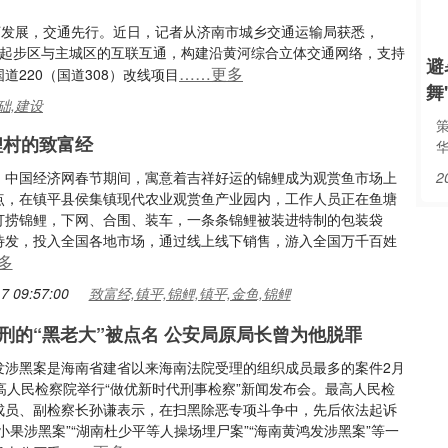
携河发展，交通先行。近日，记者从济南市城乡交通运输局获悉，
强起步区与主城区的互联互通，构建沿黄河综合立体交通网络，支持
避
……更多
道220（国道308）改线项目
舞
础,建设
鲤村的致富经
：中国经济网春节期间，寓意着吉祥好运的锦鲤成为观赏鱼市场上
2
点，在镇平县侯集镇现代农业观赏鱼产业园内，工作人员正在鱼塘
打捞锦鲤，下网、合围、装车，一条条锦鲤被装进特制的包装袋
待发，投入全国各地市场，通过线上线下销售，游入全国万千百姓
多
7 09:57:00
致富经,镇平,锦鲤,镇平,金鱼,锦鲤
刑的“黑老大”被点名 公安局原局长曾为他脱罪
发涉黑案是海南省建省以来海南法院受理的组织成员最多的案件2月
最高人民检察院举行“做优新时代刑事检察”新闻发布会。最高人民检
成员、副检察长孙谦表示，在扫黑除恶专项斗争中，先后依法起诉
小果涉黑案”“湖南杜少平等人操场埋尸案”“海南黄鸿发涉黑案”等一