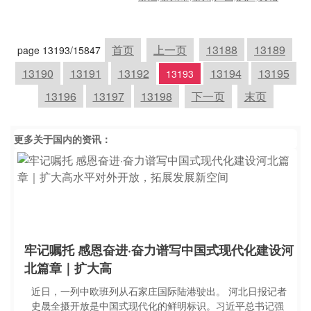
首页
上一页
13188
13189
page 13193/15847
13190
13191
13192
13194
13195
13193
13196
13197
13198
下一页
末页
更多关于
国内
的资讯：
牢记嘱托 感恩奋进·奋力谱写中国式现代化建设河
北篇章｜扩大高
近日，一列中欧班列从石家庄国际陆港驶出。 河北日报记者
史晟全摄开放是中国式现代化的鲜明标识。习近平总书记强