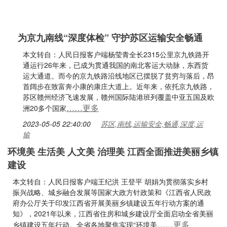
为京九南线“深度体检” 守护苏区运输安全畅通
本文转自：人民日报客户端杨莹青全长2315公里京九铁路开
通运行26年来，已成为贯通我国的南北客运大动脉，东西货
运大通道。而今的京九铁路沿线地区已摆脱了贫穷与落后，昂
首阔步在致富奔小康的康庄大道上。近年来，依托京九铁路，
苏区赣州经济飞速发展，赣州国际陆港班列覆盖中亚五国及欧
……更多
洲20多个国家
2023-05-05 22:40:00
苏区,南线,运输安全,畅通,深度,运
输
环境美 生活美 人文美 治理美 江西全面推进美丽乡镇
建设
本文转自：人民日报客户端王纪洪 王登平 胡娟为贯彻落实乡村
振兴战略、城乡融合发展等国家大政方针政策和《江西省人民政
府办公厅关于印发江西省开展美丽乡镇建设五年行动方案的通
知》，2021年以来，江西省住房和城乡建设厅全面启动全省美丽
……更多
乡镇建设五年行动。全省各地聚焦实现“环境美