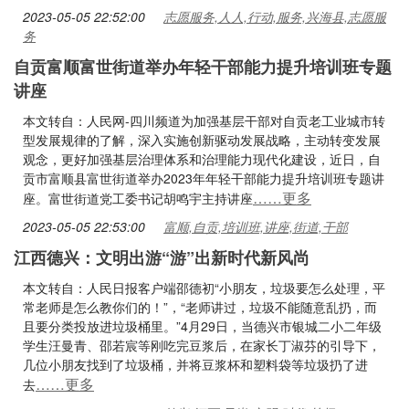
2023-05-05 22:52:00
志愿服务,人人,行动,服务,兴海县,志愿服
务
自贡富顺富世街道举办年轻干部能力提升培训班专题
讲座
本文转自：人民网-四川频道为加强基层干部对自贡老工业城市转
型发展规律的了解，深入实施创新驱动发展战略，主动转变发展
观念，更好加强基层治理体系和治理能力现代化建设，近日，自
贡市富顺县富世街道举办2023年年轻干部能力提升培训班专题讲
……更多
座。富世街道党工委书记胡鸣宇主持讲座
2023-05-05 22:53:00
富顺,自贡,培训班,讲座,街道,干部
江西德兴：文明出游“游”出新时代新风尚
本文转自：人民日报客户端邵德初“小朋友，垃圾要怎么处理，平
常老师是怎么教你们的！”，“老师讲过，垃圾不能随意乱扔，而
且要分类投放进垃圾桶里。”4月29日，当德兴市银城二小二年级
学生汪曼青、邵若宸等刚吃完豆浆后，在家长丁淑芬的引导下，
几位小朋友找到了垃圾桶，并将豆浆杯和塑料袋等垃圾扔了进
……更多
去