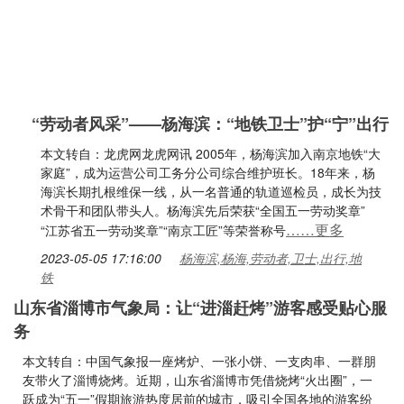
“劳动者风采”——杨海滨：“地铁卫士”护“宁”出行
本文转自：龙虎网龙虎网讯 2005年，杨海滨加入南京地铁“大
家庭”，成为运营公司工务分公司综合维护班长。18年来，杨
海滨长期扎根维保一线，从一名普通的轨道巡检员，成长为技
术骨干和团队带头人。杨海滨先后荣获“全国五一劳动奖章”
……更多
“江苏省五一劳动奖章”“南京工匠”等荣誉称号
2023-05-05 17:16:00
杨海滨,杨海,劳动者,卫士,出行,地
铁
山东省淄博市气象局：让“进淄赶烤”游客感受贴心服
务
本文转自：中国气象报一座烤炉、一张小饼、一支肉串、一群朋
友带火了淄博烧烤。近期，山东省淄博市凭借烧烤“火出圈”，一
跃成为“五一”假期旅游热度居前的城市，吸引全国各地的游客纷