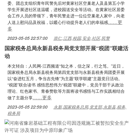
委、团总支组织青年民警先后对黄家社区空巢老人及县第五小学
学生开展进社区送温暖，进校园送安全等活动。在黄家社区居委
会工作人员的带领下，青年民警走进一位位空巢老人家中，向老
……更
人送上慰问品及祝福，以暖心行动提升老人们的幸福感
多
2023-05-05 22:57:00
崇仁,江西,校园,安全,社区,民警
国家税务总局永新县税务局党支部开展“税团”联建活
动
本文转自：人民网-江西频道“知之本，信之深，行之笃。”近日，
国家税务总局永新县税务局第四党支部与永新县税务局团委开展
以“奋进红五月，争当吉先锋”为主题“联学联建”主题党日活动。
“税团”联合读书 感悟思想伟力“税团”联建中，党员干部干从政治
理论、红色家书、青春赞歌等方面将读书感悟与工作实践相结合
……更多
做了主题分享
2023-05-05 22:59:00
永新,国家税务总局,党支部,永新县,税务,
税务局