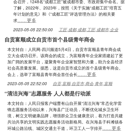
会召开，1248名“成都工匠”被成都市委、市政府集中命名。据
了解，2022年、2023年，按照《关于实施“成都工匠”培育五
年计划的意见》和《“成都工匠”评选管理办法》的相关要
……更多
求
2023-05-05 22:50:00
工匠,成都,成都,工匠,成都市,企业
自贡富顺成立自贡市首个县级青年商会
本文转自：人民网-四川频道5月4日，自贡市富顺县青年商会成
立大会成功召开。该商会的成立，为富顺青年企业家搭建起了更
加广阔的发展平台，凝聚青年企业家智慧和力量，助力全县经济
社会高质量发展。据悉，这是自贡市成立的首个县级青年商会。
……更多
会上，选举了富顺县青年商会首任会长
2023-05-05 22:52:00
自贡,富顺,自贡市,商会,青年,富顺
“清洁兴海”志愿服务 人人都是行动派
本文转自：人民日报客户端曹有山自开展“清洁兴海”常态化学雷
锋志愿服务活动以来，兴海县广泛动员，不断优化城乡卫生环
境，树立文明健康品牌，增强群众卫生健康意识，着力打造共建
共治共享的文明实践志愿服务活动新格局。在兴海县子科滩镇各
……更多
环城公路沿线、城区交通主干道，环卫工人一字排开