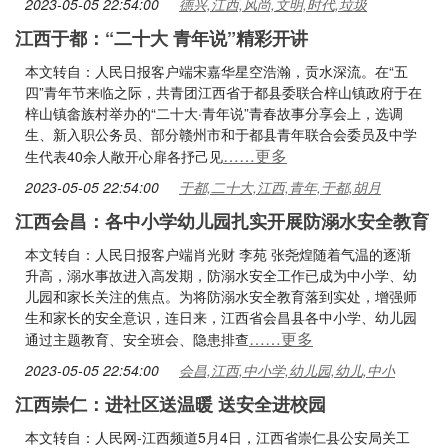
2023-05-05 22:54:00
德兴,江西,风尚,文明,时代,垃圾
江西于都：“二十大 青年说”精彩开讲
本文转自：人民日报客户端宋嘉华星空浩瀚，贡水深流。在“五
四”青年节来临之际，共青团江西省于都县委联合梓山镇政府于在
梓山镇畲族村举办的“二十大·青年说”青春故事分享会上，选调
生、新入职公务员、部分赣州市和于都县青年联合会委员及中学
……更多
生代表40余人敞开心扉各抒己见
2023-05-05 22:54:00
于都,二十大,江西,青年,于都,胡月
江西会昌：各中小学幼儿园扎实开展防溺水安全教育
本文转自：人民日报客户端肖光财 李苑 张尧煌随着气温的逐渐
升高，溺水事故进入高发期，防溺水安全工作已成为中小学、幼
儿园和家长关注的焦点。为将防溺水安全教育落到实处，增强师
生和家长的安全意识，连日来，江西省会昌县各中小学、幼儿园
……更多
通过主题教育、安全班会、隐患排查
2023-05-05 22:54:00
会昌,江西,中小学,幼儿园,幼儿,中小
江西崇仁：进社区送温暖 送安全进校园
本文转自：人民网-江西频道5月4日，江西省崇仁县公安局关工