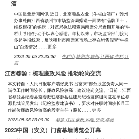
酒
中国质量新闻网讯 近日，北京顺鑫农业（牛栏山酒厂）赣州
办事处向江西省赣州市市场监管局赠送一面绣有“品牌卫士，
维权楷模”的锦旗，对该局执法稽查局南康分局近期开展的“牛
栏山”打假行动予以衷心感谢。年初以来，市场监管部门接到
多起举报线索，反映赣州市南康区市场上存在销售假冒“牛栏
……更多
山”白酒情况
2023-05-05 22:33:00
牛栏山,赣州市,赣州,江西省,牛栏,江
西
江西婺源：梳理廉政风险 推动轮岗交流
本文转自：人民日报客户端张忠书 吕富来“部分股室负责人同一
岗位工作时间较长，廉政风险较高，建议轮岗交流。”日前，江西
省婺源县纪委县监委派驻婺源县住建局纪检监察组向驻在单位婺
源县城管局发出《纪检监察建议书》，要求对任职时间较长且工
……更多
作岗位廉政风险较高的股室主任（股长
2023-05-05 23:00:00
婺源,江西,廉政,风险,交流,婺源
2023中国（安义）门窗幕墙博览会开幕