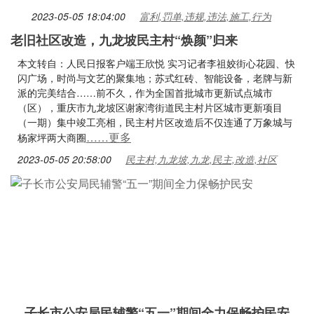
2023-05-05 18:04:00
富利,罚单,违规,违法,施工,行为
老旧社区改造，九龙坡民主村“焕颜”归来
本文转自：人民日报客户端王欣悦 实习记者李祖姣街心花园、快
闪广场，时尚与文艺的聚集地；苏式红砖、智能设备，老牌与新
派的完美结合……前不久，作为全国首批城市更新试点城市
（区），重庆市九龙坡区谢家湾街道民主村片区城市更新项目
（一期）集中竣工亮相，民主村片区改造后不仅连通了万象城与
……更多
杨家坪两大商圈
2023-05-05 20:58:00
民主村,九龙坡,九龙,民主,改造,社区
子长市公安局民辅警“五一”期间全力保畅护民安