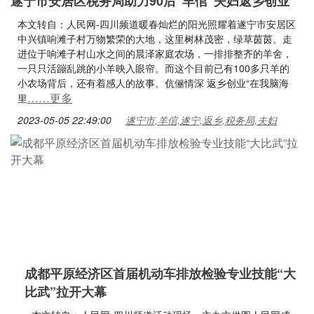
遂宁市安居区税务局助力90后“羊倌”夫妇返乡创业
本文转自：人民网-四川频道暖春灿烂的阳光照耀着遂宁市安居区
中兴镇响滩子村万物繁荣的大地，这里树林茂密，绿草茵茵。走
进位于响滩子村山水之间的晨泽家庭农场，一排排整齐的羊舍，
一只只活蹦乱跳的小羊映入眼帘。而这个目前已有100多只羊的
小农场背后，还有着感人的故事。伉俪情深 返乡创业“在我脑海
……更多
里
2023-05-05 22:49:00
遂宁市,羊倌,遂宁,返乡,税务局,夫妇
成都平原经济区首届机动车排放检验专业技能“大
比武”拉开大幕