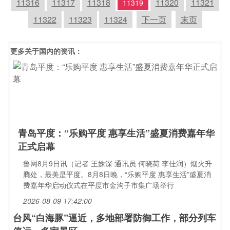
11316
11317
11318
11320
11321
11319
11322
11323
11324
下一页
末页
更多关于
国内
的资讯：
青岛平度：“乐购平度 惠享生活”盛夏消费嘉年华
正式启幕
鲁网8月9日讯（记者 王姝深 通讯员 何晓荷 李佳润）烟火升
腾处，最美是平度。8月8日晚，“乐购平度 惠享生活”盛夏消
费嘉年华启动仪式在平度市金沟子市集广场举行
2026-08-09 17:42:00
台风“白海豚”逼近，多地部署防御工作，部分列车