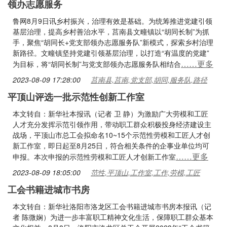
领办志愿服务
鲁网8月9日讯乡村振兴，治理有效是基础。为统筹推进党建引领
基层治理，提高乡村善治水平，莒南县文疃镇以“胡同长制”为抓
手，聚焦“胡同长+党支部领办志愿服务队”新模式，探索乡村治理
新路径。文疃镇坚持党建引领基层治理，以打造“有温度的党建”
……更多
为目标，将“胡同长制”与党支部领办志愿服务队相结合
2023-08-09 17:28:00
莒南县,莒南,党支部,胡同,服务队,路径
平顶山评选一批示范性创新工作室
本文转自：新华社本报讯（记者 卫 静）为激励广大劳模和工匠
人才充分发挥示范引领作用，带动职工群众积极投身经济建设主
战场，平顶山市总工会拟命名10~15个示范性劳模和工匠人才创
新工作室，即日起至8月25日，符合相关条件的企事业单位均可
……更多
申报。本次申报的示范性劳模和工匠人才创新工作室
2023-08-09 18:05:00
范性,平顶山,工作室,工作,劳模,工匠
工会书籍进城市书房
本文转自：新华社洛阳市洛龙区工会书籍进城市书房本报讯（记
者 陈微娴）为进一步丰富职工精神文化生活，保障职工群众基本