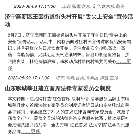
2023-08-09 17:11:00
庄村,陈家,饮水,安全,饮水机,街道
济宁高新区王因街道街头村开展“舌尖上安全”宣传活
动
8月7日，济宁高新区王因街道街头村开展了守护居民“舌尖上的
安全”宣传活动。活动中，网格员向过往村民宣传讲解食品安全知
识，并号召群众从日常饮食开始，关注食品安全少吃高盐、高
糖、高脂食物。尤其近期天气逐渐转热，家庭用餐适量准备，少
……更
吃隔夜菜、杜绝食物浪费，积极动员村居内村民共同关心
多
2023-08-09 17:11:00
济宁,高新,舌尖,高新区,街道,宣传
山东聊城莘县建立首席法律专家委员会制度
本文转自：法治网打造“红色首席·法润莘情”法学服务品牌山东聊
城莘县建立首席法律专家委员会制度记者近日从山东省聊城市莘
县了解到，该县建立了81人的首席法律咨询专家委员会，构建了
涵盖全行业、覆盖全县域的法律咨询专家服务体系，推动基层社
会治理共建共治共享，全力打响“红色首席·法润莘情”法学为民服
……更多
务品牌