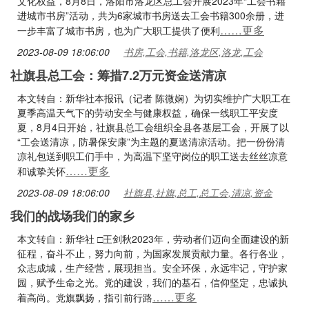
文化权益，8月8日，洛阳市洛龙区总工会开展2023年“工会书籍
进城市书房”活动，共为6家城市书房送去工会书籍300余册，进
……更多
一步丰富了城市书房，也为广大职工提供了便利
2023-08-09 18:06:00
书房,工会,书籍,洛龙区,洛龙,工会
社旗县总工会：筹措7.2万元资金送清凉
本文转自：新华社本报讯（记者 陈微娴）为切实维护广大职工在
夏季高温天气下的劳动安全与健康权益，确保一线职工平安度
夏，8月4日开始，社旗县总工会组织全县各基层工会，开展了以
“工会送清凉，防暑保安康”为主题的夏送清凉活动。把一份份清
凉礼包送到职工们手中，为高温下坚守岗位的职工送去丝丝凉意
……更多
和诚挚关怀
2023-08-09 18:06:00
社旗县,社旗,总工,总工会,清凉,资金
我们的战场我们的家乡
本文转自：新华社 □王剑秋2023年，劳动者们迈向全面建设的新
征程，奋斗不止，努力向前，为国家发展贡献力量。各行各业，
众志成城，生产经营，展现担当。安全环保，永远牢记，守护家
园，赋予生命之光。党的建设，我们的基石，信仰坚定，忠诚执
……更多
着高尚。党旗飘扬，指引前行路