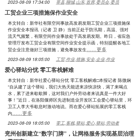
2023-08-09 17:34:00
莘县,聊城,山东,首席,委员会,委员
工贸企业三项措施保作业安全
本文转自：新华社有限空间事故高发易发期工贸企业三项措施保
作业安全本报讯（记者 卫 静）当前正处于防汛期，高温、强对
流天气频繁，有限空间作业事故处于高发易发期。昨日，省应急
管理厅发布工贸企业有限空间作业安全提示函，特别提醒各地工
……更多
贸企业注意做好三项措施，避免事故发生
2023-08-09 18:05:00
工贸,作业,措施,安全,企业,作业
爱心驿站分忧 零工客栈解难
本文转自：新华社爱心驿站分忧 零工客栈解难□本报记者 陈微娴
“自从建了这个驿站，我们大热天能进来凉快凉快，渴了来喝点
水，累了进来歇歇脚，这对我们户外劳动者来说真是一件大好
事！”近日，在洛阳偃师区先进制造业开发区工会爱心驿站里，环
卫工人李大爷歇息时激动地说。而在爱心驿站拓展的零工客栈
……更多
内
2023-08-09 18:05:00
零工,客栈,驿站,爱心,驿站,劳动者
兖州创新建立“数字门牌”，让网格服务实现基层治理