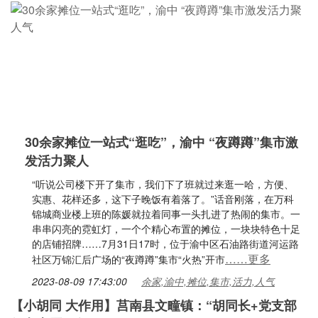
30余家摊位一站式“逛吃”，渝中 “夜蹲蹲”集市激
发活力聚人
“听说公司楼下开了集市，我们下了班就过来逛一哈，方便、
实惠、花样还多，这下子晚饭有着落了。”话音刚落，在万科
锦城商业楼上班的陈媛就拉着同事一头扎进了热闹的集市。一
串串闪亮的霓虹灯，一个个精心布置的摊位，一块块特色十足
的店铺招牌……7月31日17时，位于渝中区石油路街道河运路
……更多
社区万锦汇后广场的“夜蹲蹲”集市“火热”开市
2023-08-09 17:43:00
余家,渝中,摊位,集市,活力,人气
【小胡同 大作用】莒南县文疃镇：“胡同长+党支部