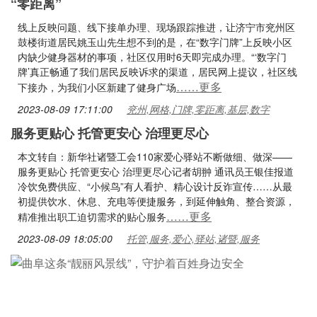
“零距离”
线上反映问题、线下接单办理、现场跟踪推进，让济宁市兖州区
鼓楼街道居民姚玉山先生想不到的是，在“数字门牌”上反映小区
内缺少健身器材的事项，社区仅用时6天即完成办理。“‘数字门
牌’真正畅通了我们居民反映诉求的渠道，居民网上提议，社区线
……更多
下接办，为我们小区新建了健身广场
2023-08-09 17:11:00
兖州,网格,门牌,零距离,基层,数字
服务更贴心 托管更安心 治理更尽心
本文转自：新华社诸暨工会110家爱心驿站不断做细、做深——
服务更贴心 托管更安心 治理更尽心记者胡翀 通讯员王银佳报道
冷饮免费供应、“小候鸟”有人看护、精心设计反诈宣传……从最
初提供饮水、休息、充电等便捷服务，到延伸触角、整合资源，
……更多
精准推出职工迫切需求的贴心服务
2023-08-09 18:05:00
托管,服务,爱心,驿站,诸暨,服务