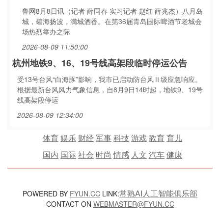
鲁网8月8日讯（记者 薛同春 实习记者 赵红 薛兆杰）八月岛
城，碧海扬波，满城酒香。在第36届青岛国际啤酒节老城会
场热烈举办之际
2026-08-09 11:50:00
杭州地铁9、16、19号线高架段临时停运公告
受13号台风“白海豚”影响，我市已启动防台风Ⅱ级应急响应。
根据最新台风风力气象信息，自8月9日14时起，地铁9、19号
线高架段停运
2026-08-09 12:34:00
体育
娱乐
财经
军事
科技
游戏
教育
育儿
国内
国际
社会
时尚
情感
人文
汽车
健康
常熟AI人工智能俱乐部
POWERED BY
FYUN.CC
LINK:
CONTACT ON
WEBMASTER@FYUN.CC