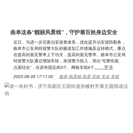
曲阜这条“靓丽风景线”，守护着百姓身边安全
近日，为进一步完善治安巡查体系，优化提升治安巡防勤务，
曲阜市公安局特巡警大队积极谋划工作措施及运转模式，重点
在提高街面见警率上下功夫，提高街面见警率。曲阜市公安局
特巡警大队通过增加车组，加强警力投入，突出“屯警街面、
……更多
点面结合”，在原有固定岗3个、网格车组6个
2023-08-09 17:11:00
曲阜,风景线,风景,百姓,安全,车组