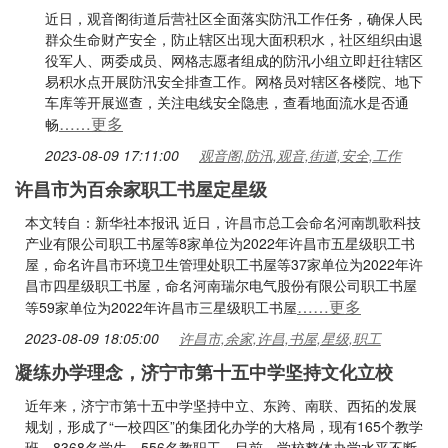
近日，观音阁街道后营社区全面落实防汛工作任务，确保人民
群众生命财产安全，防止辖区出现大面积积水，社区组织由退
役军人、两委成员、网格志愿者组成的防汛小组立即赶往辖区
易积水点开展防汛安全排查工作。网格员对辖区各楼院、地下
车库等开展巡查，关注电线安全隐患，查看地面流水是否通
……更多
畅
2023-08-09 17:11:00
观音阁,防汛,观音,街道,安全,工作
许昌市为百余家职工书屋定星级
本文转自：新华社本报讯 近日，许昌市总工会命名河南凯歌科技
产业有限公司职工书屋等8家单位为2022年许昌市五星级职工书
屋，命名许昌市环境卫生管理处职工书屋等37家单位为2022年许
昌市四星级职工书屋，命名河南瑞尔电气股份有限公司职工书屋
……更多
等59家单位为2022年许昌市三星级职工书屋
2023-08-09 18:05:00
许昌市,余家,许昌,书屋,星级,职工
凝练办学理念，济宁市第十五中学坚持文化立校
近年来，济宁市第十五中学坚持中立、东跨、南联、西拓的发展
规划，形成了“一校四区”的集团化办学的大格局，现有165个教学
班，8368名学生，556名教职工。目前，学校整体办学水平不断