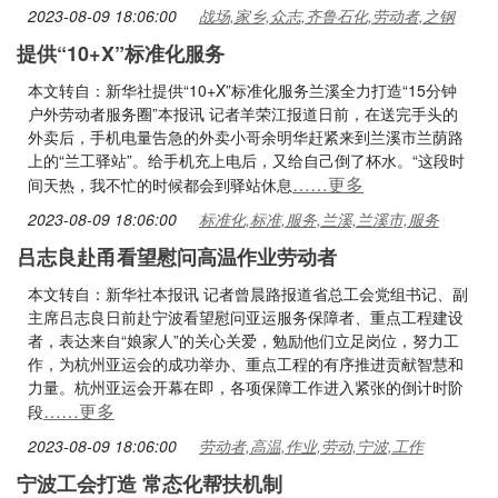
2023-08-09 18:06:00
战场,家乡,众志,齐鲁石化,劳动者,之钢
提供“10+X”标准化服务
本文转自：新华社提供“10+X”标准化服务兰溪全力打造“15分钟
户外劳动者服务圈”本报讯 记者羊荣江报道日前，在送完手头的
外卖后，手机电量告急的外卖小哥余明华赶紧来到兰溪市兰荫路
上的“兰工驿站”。给手机充上电后，又给自己倒了杯水。“这段时
……更多
间天热，我不忙的时候都会到驿站休息
2023-08-09 18:06:00
标准化,标准,服务,兰溪,兰溪市,服务
吕志良赴甬看望慰问高温作业劳动者
本文转自：新华社本报讯 记者曾晨路报道省总工会党组书记、副
主席吕志良日前赴宁波看望慰问亚运服务保障者、重点工程建设
者，表达来自“娘家人”的关心关爱，勉励他们立足岗位，努力工
作，为杭州亚运会的成功举办、重点工程的有序推进贡献智慧和
力量。杭州亚运会开幕在即，各项保障工作进入紧张的倒计时阶
……更多
段
2023-08-09 18:06:00
劳动者,高温,作业,劳动,宁波,工作
宁波工会打造 常态化帮扶机制