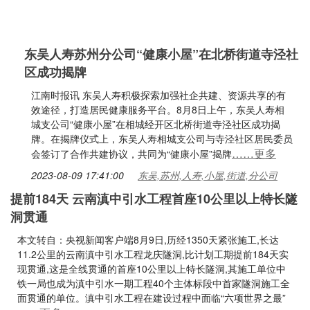
东吴人寿苏州分公司“健康小屋”在北桥街道寺泾社
区成功揭牌
江南时报讯 东吴人寿积极探索加强社企共建、资源共享的有
效途径，打造居民健康服务平台。8月8日上午，东吴人寿相
城支公司“健康小屋”在相城经开区北桥街道寺泾社区成功揭
牌。在揭牌仪式上，东吴人寿相城支公司与寺泾社区居民委员
……更多
会签订了合作共建协议，共同为“健康小屋”揭牌
2023-08-09 17:41:00
东吴,苏州,人寿,小屋,街道,分公司
提前184天 云南滇中引水工程首座10公里以上特长隧
洞贯通
本文转自：央视新闻客户端8月9日,历经1350天紧张施工,长达
11.2公里的云南滇中引水工程龙庆隧洞,比计划工期提前184天实
现贯通,这是全线贯通的首座10公里以上特长隧洞,其施工单位中
铁一局也成为滇中引水一期工程40个主体标段中首家隧洞施工全
面贯通的单位。滇中引水工程在建设过程中面临“六项世界之最”