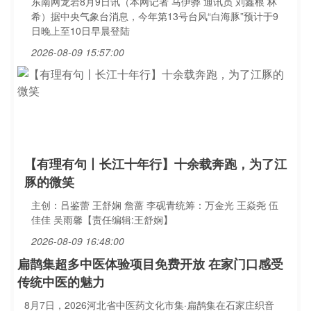
东南网龙岩8月9日讯（本网记者 马伊骅 通讯员 刘鑫根 林
希）据中央气象台消息，今年第13号台风“白海豚”预计于9
日晚上至10日早晨登陆
2026-08-09 15:57:00
【有理有句丨长江十年行】十余载奔跑，为了江
豚的微笑
主创：吕鉴蕾 王舒娴 詹蔷 李砚青统筹：万金光 王焱尧 伍
佳佳 吴雨馨【责任编辑:王舒娴】
2026-08-09 16:48:00
扁鹊集超多中医体验项目免费开放 在家门口感受
传统中医的魅力
8月7日，2026河北省中医药文化市集·扁鹊集在石家庄织音