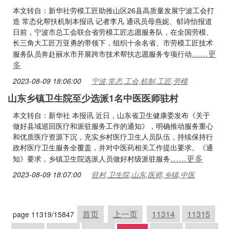
本文转自：新华社劳模工匠助推山区26县高质量发展宁波工会打
造 常态化帮扶机制本报讯 记者李凡 通讯员母燕妮、郁诗怡报道
日前，宁波市总工会联合省劳模工匠志愿服务队，在全国劳模、
长三角大工匠万亚勇的带领下，组织十余名省、市劳模工匠技术
……更
服务队员奔赴丽水市开展跨市技术帮扶志愿服务专项行动
多
2023-08-09 18:06:00
宁波,常态,工会,机制,工匠,劳模
山东乡镇卫生院至少选派1名中医医师驻村
本文转自：新华社 本报讯 近日，山东省卫生健康委发布《关于
做好县域巡回医疗和派驻服务工作的通知》，明确推动服务重心
和优质医疗资源下沉，充实乡村医疗卫生人员队伍，持续保持行
政村医疗卫生服务全覆盖，并对中医药相关工作提出要求。《通
……更多
知》要求，乡镇卫生院选派人员做好村级派驻服务
2023-08-09 18:07:00
驻村,卫生院,山东,医师,乡镇,中医
首页
上一页
11314
11315
page 11319/15847