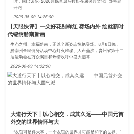
时，康巴诺尔· 2026康保草原马拉松在康保县文化广场鸣笛
开跑
2026-08-09 14:25:00
【天眼快评】一朵好花别样红 赛场内外 绘就新时
代锦绣黔南新画
生态之州、幸福黔南，正以全新姿态惊艳登场。8月8日晚，
黔南州全民健身活动中心灯火璀璨、人声鼎沸，贵州省第十二
届运动会在万众瞩目和热情欢呼中盛大启幕
2026-08-09 14:32:00
大道行天下丨以心相交，成其久远——中国元首
外交的世界情怀与大
“友谊可是件大事，一个友谊的世界才可能是和平的世界。”