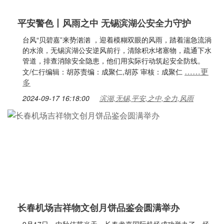
平安警色丨风雨之中 无锡滨湖公安全力守护
台风“贝碧嘉”来势汹汹 ，迎着模糊双眼的风雨，踏着湍急流淌
的水浪，无锡滨湖公安逆风前行，清除积水堵塞物，疏通下水
管道，排查消除安全隐患，他们用实际行动筑起安全防线。
……更
文/仁行编辑：胡苏责编：成聚仁,胡苏 审核：成聚仁
多
2024-09-17 16:18:00
滨湖,无锡,平安,之中,全力,风雨
长春机场吉祥物文创月饼品鉴会圆满举办