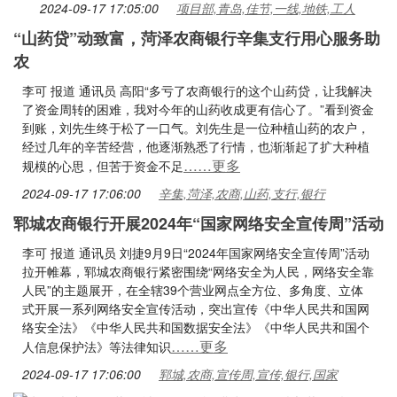
2024-09-17 17:05:00
项目部,青岛,佳节,一线,地铁,工人
“山药贷”动致富，菏泽农商银行辛集支行用心服务助
农
李可 报道 通讯员 高阳“多亏了农商银行的这个山药贷，让我解决
了资金周转的困难，我对今年的山药收成更有信心了。”看到资金
到账，刘先生终于松了一口气。刘先生是一位种植山药的农户，
经过几年的辛苦经营，他逐渐熟悉了行情，也渐渐起了扩大种植
……更多
规模的心思，但苦于资金不足
2024-09-17 17:06:00
辛集,菏泽,农商,山药,支行,银行
郓城农商银行开展2024年“国家网络安全宣传周”活动
李可 报道 通讯员 刘捷9月9日“2024年国家网络安全宣传周”活动
拉开帷幕，郓城农商银行紧密围绕“网络安全为人民，网络安全靠
人民”的主题展开，在全辖39个营业网点全方位、多角度、立体
式开展一系列网络安全宣传活动，突出宣传《中华人民共和国网
络安全法》《中华人民共和国数据安全法》《中华人民共和国个
……更多
人信息保护法》等法律知识
2024-09-17 17:06:00
郓城,农商,宣传周,宣传,银行,国家