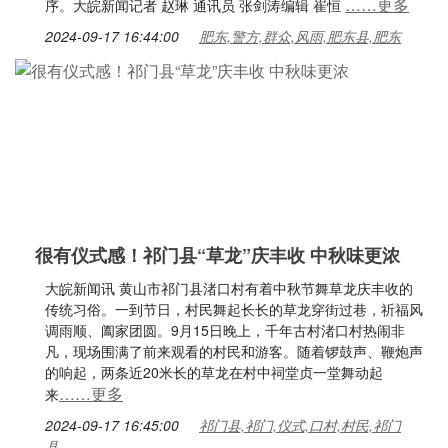
……更多
序。大皖新闻记者 赵琳 通讯员 张剑涛编辑 崔恒
2024-09-17 16:44:00
肥东,警方,群众,风雨,肥东县,肥东
很有仪式感！祁门县“草龙”庆丰收 中秋味更浓
大皖新闻讯 黄山市祁门县渚口村有着中秋节舞草龙庆丰收的
传统习俗。一到节日，村民舞起长长的草龙穿街过巷，祈福风
调雨顺、阖家团圆。9月15日晚上，千年古村渚口村热闹非
凡，现场围满了前来观看的村民和游客。随着锣鼓声、鞭炮声
的响起，两条近20米长的草龙在村中祠堂贞一堂舞动起
……更多
来
2024-09-17 16:45:00
祁门县,祁门,仪式,口村,村民,祁门
县