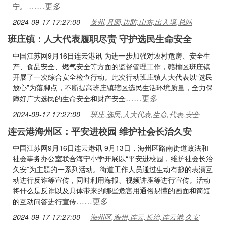
……更多
宁。
2024-09-17 17:27:00
莱州,月圆,边防,山东,出入境,总站
班庄镇：人大代表履职尽责 守护选民生命安全
中国江苏网9月16日连云港讯 为进一步加强对农村危房、安全生
产、食品安全、燃气安全等方面的监督管理工作，赣榆区班庄镇
开展了一次综合安全检查行动。此次行动班庄镇人大代表以“选民
放心”为落脚点，不断提高班庄镇辖区选民生活环境质量，全力保
……更多
障好广大选民的生命安全和财产安全
2024-09-17 17:27:00
班庄,选民,人大代表,生命,代表,安全
连云港海州区：平安进校园 维护社会长治久安
中国江苏网9月16日连云港讯 9月13日，海州区路南街道政法和
社会事务办公室联合海宁小学开展以“平安进校园，维护社会长治
久安”为主题的一系列活动。街道工作人员通过生动有趣的表演互
动进行反诈等宣传，同时利用海报、视频讲座等进行宣传。活动
将什么是反诈以及具体带来的哪些危害用通俗易懂的画面和简短
……更多
的互动问答进行宣传
2024-09-17 17:27:00
海州区,海州,连云,长治,连云港,久安