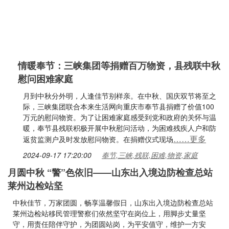
情暖奉节：三峡集团等捐赠百万物资，县残联中秋
慰问困难家庭
月到中秋分外明，人逢佳节别样亲。在中秋、国庆双节将至之
际，三峡集团联合本来生活网向重庆市奉节县捐赠了价值100
万元的慰问物资。为了让困难家庭感受到党和政府的关怀与温
暖，奉节县残联积极开展中秋慰问活动，为困难残疾人户和防
……更多
返贫监测户及时发放慰问物资。在捐赠仪式现场
2024-09-17 17:20:00
奉节,三峡,残联,困难,物资,家庭
月圆中秋 “警”色依旧——山东出入境边防检查总站
莱州边检站坚
中秋佳节，万家团圆，畅享温馨假日，山东出入境边防检查总站
莱州边检站移民管理警察们依然坚守在岗位上，用脚步丈量坚
守，用责任陪伴守护，为团圆站岗，为平安值守，维护一方安