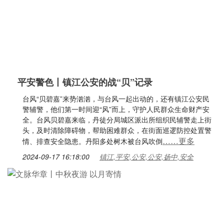
平安警色丨镇江公安的战“贝”记录
台风“贝碧嘉”来势汹汹，与台风一起出动的，还有镇江公安民
警辅警，他们第一时间迎“风”而上，守护人民群众生命财产安
全。台风贝碧嘉来临，丹徒分局城区派出所组织民辅警走上街
头，及时清除障碍物，帮助困难群众，在街面巡逻防控处置警
……更多
情、排查安全隐患。丹阳多处树木被台风吹倒
2024-09-17 16:18:00
镇江,平安,公安,公安,扬中,安全