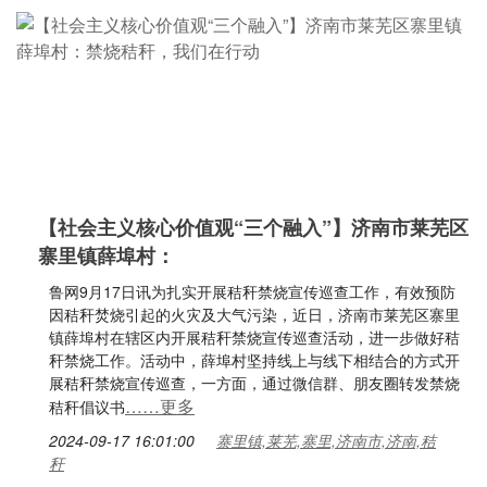
【社会主义核心价值观“三个融入”】济南市莱芜区
寨里镇薛埠村：
鲁网9月17日讯为扎实开展秸秆禁烧宣传巡查工作，有效预防
因秸秆焚烧引起的火灾及大气污染，近日，济南市莱芜区寨里
镇薛埠村在辖区内开展秸秆禁烧宣传巡查活动，进一步做好秸
秆禁烧工作。活动中，薛埠村坚持线上与线下相结合的方式开
展秸秆禁烧宣传巡查，一方面，通过微信群、朋友圈转发禁烧
……更多
秸秆倡议书
2024-09-17 16:01:00
寨里镇,莱芜,寨里,济南市,济南,秸
秆