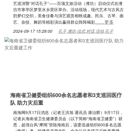
艺巡演暨“对话孔子”——百项文旅活动（潍坊）启动仪式在潍
坊市寒亭区梦里水乡景区举办。活动现场，现代艺术与古风古
韵梦幻交织，美食佳肴与演艺观赏相映成趣。民乐、古琴、曲
……更多
艺、杂技、舞蹈等精彩演出赢得群众阵阵喝彩
2024-09-17 15:28:00
孔子,潍坊,仪式,对话,活动,孔子
海南省卫健委组织600余名志愿者和3支巡回医疗
队 助力灾后重
南海网9月17日消息（记者王洪旭 通讯员 康治辉）9月17日，
记者从海南省卫生健康委员会（以下简称“海南省卫健委”）获
悉，超强台风“摩羯”登陆海南后，该委迅速组织600多名志愿
（救援）者，组建党员突击队，全力以赴支援灾后恢复重建。