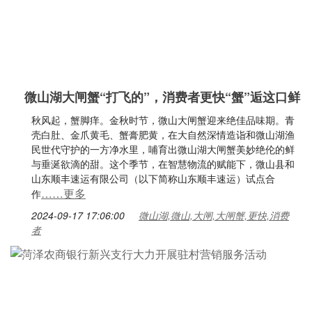
微山湖大闸蟹“打飞的”，消费者更快“蟹”逅这口鲜
秋风起，蟹脚痒。金秋时节，微山大闸蟹迎来绝佳品味期。青
壳白肚、金爪黄毛、蟹膏肥黄，在大自然深情造诣和微山湖渔
民世代守护的一方净水里，哺育出微山湖大闸蟹美妙绝伦的鲜
与垂涎欲滴的甜。这个季节，在智慧物流的赋能下，微山县和
山东顺丰速运有限公司（以下简称山东顺丰速运）试点合
……更多
作
2024-09-17 17:06:00
微山湖,微山,大闸,大闸蟹,更快,消费
者