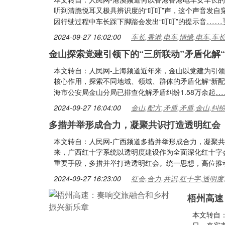
听到清脆悦耳又极具辨识度的“叮叮”声，这个声音发
……
因行驶过程中车长踩下脚踏会发出“叮叮”的提示音
2024-09-27 16:02:00
车长,香港,电车,情缘,电车,车
金山探索党建引领下的“三所联动”矛盾化解“
本文转自：人民网-上海频道近年来，金山以党建为引领
核心作用，探索不同地域、领域、群体的矛盾化解“新
…
海市公安局金山分局已排查化解矛盾纠纷1.58万余起
2024-09-27 16:04:00
金山,配方,矛盾,矛盾,金山,纠
多措并举形成合力，凝聚共识打造透明红会
本文转自：人民网-广西频道多措并举形成合力，凝聚
来，广西红十字系统以透明度建设作为全面深化红十字
重要手段，多措并举打造透明红会。统一思想，高位推
2024-09-27 16:23:00
红会,合力,共识,红十字,透明度
梧州高速
本文转自：