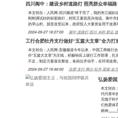
四川阆中：建设乡村道路灯 照亮群众幸福路
本文转自：人民网-四川频道“终于亮了，我的夹江媳妇
刚刚调试好的崭新路灯，村民王素琼高兴地说。阆中市
的旱山村。脱贫攻坚以来，政府投入大量资金用于改善
2024-09-27 16:27:00
阆中,道路灯,四川,乡村,群众,
工行合肥牡丹支行做好“五篇大文章”全力打
本文转自：人民网-安徽频道今年以来，中国工商银行
作“五篇大文章”为主线，积极响应上级行工作部署，
不足，制定方案落实整改，各岗位齐动手，在环境改善
2024-09-27 16:46:00
合肥,支行,网点,牡丹,星级,全
弘扬爱国
本文转自
代代青年
无愧于时
们热爱体
……
精神