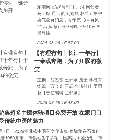
东南网龙岩8月9日讯（本网记者
马伊骅 通讯员 刘鑫根 林希）据中
央气象台消息，今年第13号台风
“白海豚”预计于9日晚上至10日早
晨登陆
2026-08-09 15:57:00
【有理有句丨长江十年行】
十余载奔跑，为了江豚的微
笑
主创：吕鉴蕾 王舒娴 詹蔷 李砚青
统筹：万金光 王焱尧 伍佳佳 吴雨
馨【责任编辑:王舒娴】
2026-08-09 16:48:00
鹊集超多中医体验项目免费开放 在家门口
受传统中医的魅力
月7日，2026河北省中医药文化市集·扁鹊集在石家庄
织音1953开市。市集准备了多项中医惠民体验活动，市