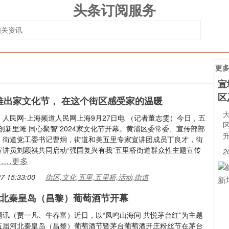
头条订阅服务
更
宣
区
推出家文化节， 在这个街区感受家的温暖
人民网-上海频道人民网上海9月27日电 （记者董志雯）今日，五
创新里滩 同心聚智”2024家文化节开幕。黄浦区委常委、宣传部部
，街道党工委书记曹炯，街道和美五里专家宣讲团成员丁良才，街
宣讲员刘颖祺共同启动“强国复兴有我”五里桥街道群众性主题宣传
2
……更多
7 15:33:00
街区,文化,五里,五里桥,活动,街道
河北秦皇岛（昌黎）葡萄酒节开幕
网讯（贾一凡、牛春富）近日，以“凤鸣山海间 共悦茅台红”为主题
五届河北秦皇岛（昌黎）葡萄酒节暨茅台葡萄酒开庄粉丝节在茅台