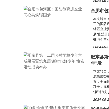
2024-09-2
合肥市包
本文转自
工的国防
辖区企业
展“依法开
驻地企事
2024-09-2
肥东县第
年”发
本文转自
成果展暨
办，全面
种子，厚
“新时代好
2024-09-2
90条“