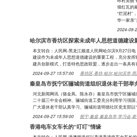
咔村美丽“
墙红瓦的
“烂泥村”
华一家亲”
2024-09-2
哈尔滨市香坊区探索未成年人思想道德建设
本文转自：人民网-黑龙江频道人民网哈尔滨9月27日
建设作为未成年人思想道德建设的重要工程，充分发挥
建共创新模式，打造特色思政联盟，逐步走出一条具有
2024-09-27 15:57:00
香坊区,香坊,哈尔,哈尔滨市,
秦皇岛市抚宁区骊城街道组织退休老干部举
河北新闻网讯（骆金凤、陈永存）秦皇岛市抚宁区骊城
二十届三中全会精神。骊城街道工委充分利用学习强国
广大退休老干部认真学习。骊城街道明德社区党支部以“
2024-09-27 15:59:00
抚宁,秦皇,秦皇岛市,学习会,老
香港电车女车长的“叮叮”情缘
本文转自：人民网-港澳频道何以香港香港电车女车长的“