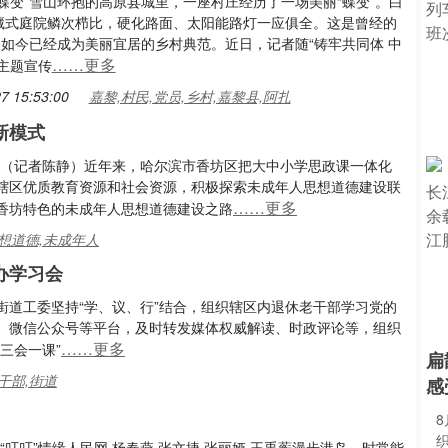
蝶变”雪山环抱的高原县城里，一座村庄经历了一场美丽“蝶变”。白
藏式庭院鳞次栉比，硬化路面、太阳能路灯一应俱全。这是曾经的
，如今已经成为美丽宜居的乡村典范。近日，记者随“铸牢共同体 中
……更多
主题宣传
7 15:53:00
嘉黎,村民,党员,乡村,嘉黎县,阿扎
新模式
电 （记者陈静）近年来，哈尔滨市香坊区把大中小学思政课一体化
辖区优质教育资源和社会资源，积极探索未成年人思想道德建设联
……更多
香坊特色的未成年人思想道德建设之路
思想道德,未成年人
办学习会
街道工委坚持“学、议、行”结合，组织辖区内退休老干部学习党的
、微信公众号等平台，及时转发媒体权威解读、时政评论等，组织
……更多
三会一课”
扁
干部,街道
感
8
叮叮”情缘人民网 杨春燕 张文捷 张丽娅 王禹蘅漫步港岛，时常能