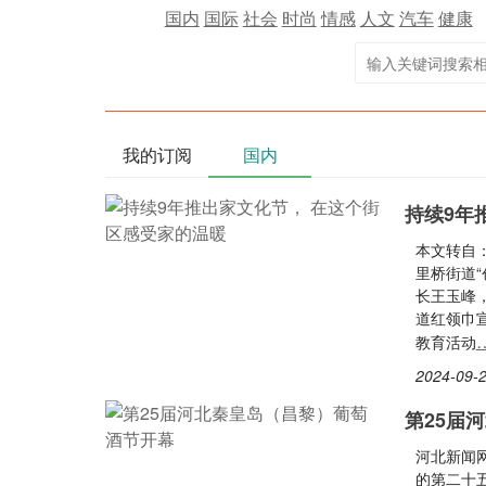
国内
国际
社会
时尚
情感
人文
汽车
健康
我的订阅
国内
持续9年
本文转自：
里桥街道“
长王玉峰
道红领巾
教育活动
2024-09-2
第25届
河北新闻
的第二十