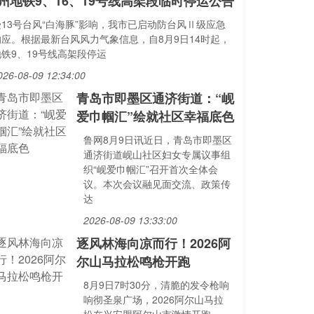
州地铁9、16、19号线高架段临时停运公告
受13号台风“白海豚”影响，我市已启动防台风Ⅱ级应急
响应。根据最新台风风力气象信息，自8月9日14时起，
地铁9、19号线高架段停运
026-08-09 12:34:00
青岛市即墨区通济街道：“岘
爱巾帼汇”绘就社区幸福底色
鲁网8月9日讯近日，青岛市即墨区
通济街道岘山社区妇女专属议事组
织“岘爱巾帼汇”召开首次全体会
议。本次会议融见面交流、政策传
达
2026-08-09 13:33:00
逐风林海向凉而行！2026阿
尔山马拉松鸣枪开跑
8月9日7时30分，清脆的发令枪响
响彻圣泉广场，2026阿尔山马拉