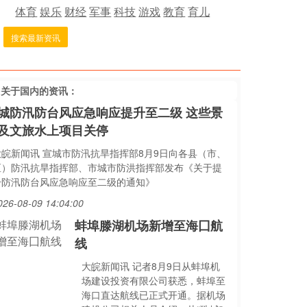
体育
娱乐
财经
军事
科技
游戏
教育
育儿
搜索最新资讯
多关于
国内
的资讯：
城防汛防台风应急响应提升至二级 这些景
及文旅水上项目关停
大皖新闻讯 宣城市防汛抗旱指挥部8月9日向各县（市、
区）防汛抗旱指挥部、市城市防洪指挥部发布《关于提
升防汛防台风应急响应至二级的通知》
026-08-09 14:04:00
蚌埠滕湖机场新增至海囗航
线
大皖新闻讯 记者8月9日从蚌埠机
场建设投资有限公司获悉，蚌埠至
海口直达航线已正式开通。据机场