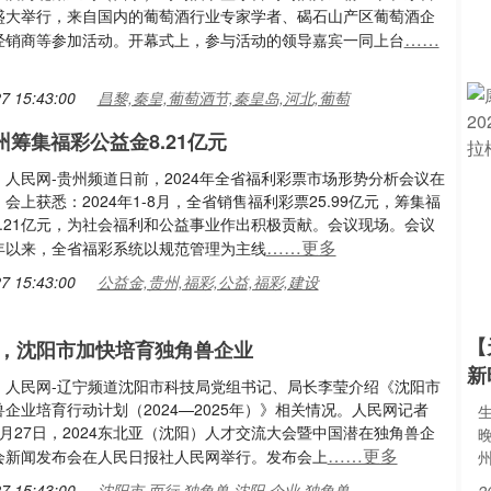
盛大举行，来自国内的葡萄酒行业专家学者、碣石山产区葡萄酒企
……
经销商等参加活动。开幕式上，参与活动的领导嘉宾一同上台
7 15:43:00
昌黎,秦皇,葡萄酒节,秦皇岛,河北,葡萄
贵州筹集福彩公益金8.21亿元
人民网-贵州频道日前，2024年全省福利彩票市场形势分析会议在
会上获悉：2024年1-8月，全省销售福利彩票25.99亿元，筹集福
8.21亿元，为社会福利和公益事业作出积极贡献。会议现场。会议
……更多
年以来，全省福彩系统以规范管理为主线
7 15:43:00
公益金,贵州,福彩,公益,福彩,建设
【
，沈阳市加快培育独角兽企业
新
：人民网-辽宁频道沈阳市科技局党组书记、局长李莹介绍《沈阳市
企业培育行动计划（2024—2025年）》相关情况。人民网记者
月27日，2024东北亚（沈阳）人才交流大会暨中国潜在独角兽企
……更多
会新闻发布会在人民日报社人民网举行。发布会上
7 15:43:00
沈阳市,而行,独角兽,沈阳,企业,独角兽