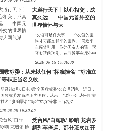
026-08-09 14:32:00
大道行天下丨以心相交，成
其久远——中国元首外交的
世界情怀与大
“友谊可是件大事，一个友谊的世
界才可能是和平的世界。”习近平
主席曾引用一位外国友人的话，形
容友谊的珍贵。在习近平主席心中
2026-08-09 15:06:00
国数标委：从未以任何“标准挂名”“标准立
”等非正当名义收
中新经纬8月8日电 据"全国数标委"公众号消息，近日，
全国数标委发布严正声明称，从未，也绝不会以任何“标
挂名”“参编署名”“标准立项”等非正当名义
026-08-09 15:30:00
受台风“白海豚”影响 龙岩多
趟列车停运、部分班次加开