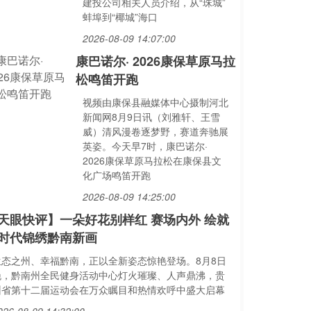
建投公司相关人员介绍，从“珠城”
蚌埠到“椰城”海口
2026-08-09 14:07:00
康巴诺尔· 2026康保草原马拉
松鸣笛开跑
视频由康保县融媒体中心摄制河北
新闻网8月9日讯（刘雅轩、王雪
威）清风漫卷逐梦野，赛道奔驰展
英姿。今天早7时，康巴诺尔·
2026康保草原马拉松在康保县文
化广场鸣笛开跑
2026-08-09 14:25:00
天眼快评】一朵好花别样红 赛场内外 绘就
时代锦绣黔南新画
生态之州、幸福黔南，正以全新姿态惊艳登场。8月8日
晚，黔南州全民健身活动中心灯火璀璨、人声鼎沸，贵
州省第十二届运动会在万众瞩目和热情欢呼中盛大启幕