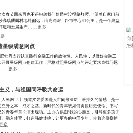
这次春节回来再也不得抱怨我们麒麟村没得路灯啰。”望着自家门前
妙高镇麒麟村地处偏远，山高沟深，距市中心41公里，是一个典型
……更多
环境和发展生产
道路
造星级满意网点
合肥牡丹支行认真践行金融工作的政治性、人民性，以做好金融工
扎实开展星级网点创建工作，严格对照星级网点的评定要求查找问题
……更多
力
主义，与祖国同呼吸共命运
：人民网-四川频道罗昱爱国是人世间最深层、最持久的情感，是一
的立身之本、成才之基。新时代的青年该如何勇担历史使命、书写
代的青春华章？演出现场。主办方供图“我的心愿是，引导更多孩子
育、融入体育，打造强健体魄，让更多的中国少年，带着这份拼搏
更多