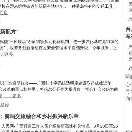
自穿梭在熙来攘往街道的双层有轨电车，一种港岛特有的交通工具，
更多
2
长
台
新配方”
车
赋能“三所联动”矛盾纠纷多元化解机制，进一步强化基层党组织的
配方”，以警务创新推动辖区安全管理水平提档升级。今年以来，上
…更多
纷
2
共识打造透明红会——广西红十字系统透明度建设取得成效近年
会改革的重点和抓手，将信息公开作为提升红十字会社会公信力的
……更多
动
,建设
：奏响交旅融合和乡村振兴新乐章
人民网-广西频道工作人员介绍柳梧高速有关情况。9月20日至23