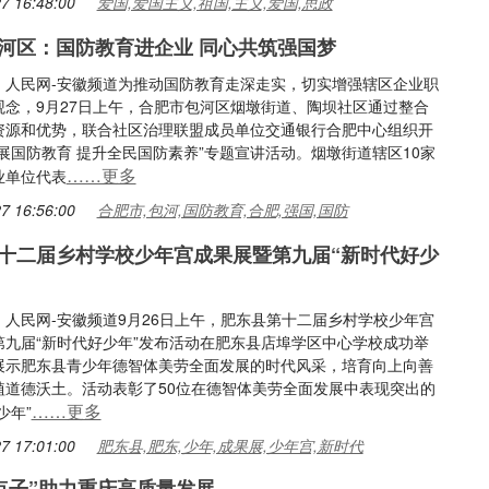
7 16:48:00
爱国,爱国主义,祖国,主义,爱国,思政
河区：国防教育进企业 同心共筑强国梦
：人民网-安徽频道为推动国防教育走深走实，切实增强辖区企业职
观念，9月27日上午，合肥市包河区烟墩街道、陶坝社区通过整合
资源和优势，联合社区治理联盟成员单位交通银行合肥中心组织开
展国防教育 提升全民国防素养”专题宣讲活动。烟墩街道辖区10家
……更多
业单位代表
7 16:56:00
合肥市,包河,国防教育,合肥,强国,国防
十二届乡村学校少年宫成果展暨第九届“新时代好少
：人民网-安徽频道9月26日上午，肥东县第十二届乡村学校少年宫
第九届“新时代好少年”发布活动在肥东县店埠学区中心学校成功举
展示肥东县青少年德智体美劳全面发展的时代风采，培育向上向善
植道德沃土。活动表彰了50位在德智体美劳全面发展中表现突出的
……更多
少年”
7 17:01:00
肥东县,肥东,少年,成果展,少年宫,新时代
金点子”助力重庆高质量发展