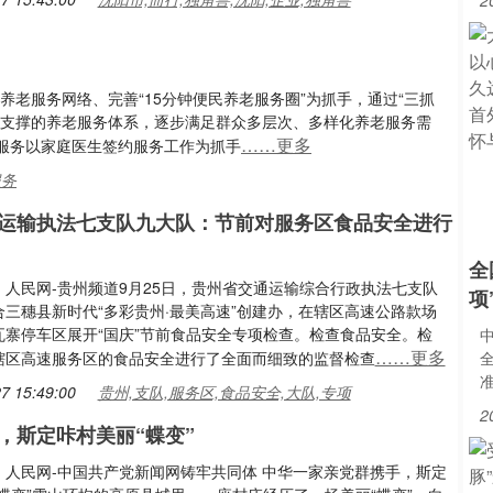
2
养老服务网络、完善“15分钟便民养老服务圈”为抓手，通过“三抓
业支撑的养老服务体系，逐步满足群众多层次、多样化养老服务需
……更多
服务以家庭医生签约服务工作为抓手
服务
运输执法七支队九大队：节前对服务区食品安全进行
全
：人民网-贵州频道9月25日，贵州省交通运输综合行政执法七支队
项
合三穗县新时代“多彩贵州·最美高速”创建办，在辖区高速公路款场
瓦寨停车区展开“国庆”节前食品安全专项检查。检查食品安全。检
……更多
辖区高速服务区的食品安全进行了全面而细致的监督检查
准
7 15:49:00
贵州,支队,服务区,食品安全,大队,专项
2
，斯定咔村美丽“蝶变”
：人民网-中国共产党新闻网铸牢共同体 中华一家亲党群携手，斯定