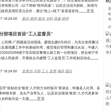
杭
市金秀县六巷乡举办生态民俗文化旅游节，广西交通投资集团梧州
运营有限公司（以下简称“梧州高速”）以此次活动为契机，加强与
……更多
民政府及辖区景点合作，通过“线上+线下”多渠道宣传
7 16:24:00
新乐,梧州,振兴,乡村,高速,梧州
2
分部项目首设“工人监督员”
：人民网-广西频道活动现场。廖国志摄9月26日，为充分发挥廉洁
在反腐倡廉工作中的基础作用，规范项目管理和廉洁从业，中建八
G322G358南宁至宾阳至黎塘公路工程一分部项目，联合南宁市
……
仑镇人民政府，开展政企共建暨“工人监督员”工作机制启动会
7 16:24:00
监督员,分部,工人,监督,项目,国志
召开“鼓励农业‘银发’人才助力乡村振兴”座谈会，特邀县人社局、县
果种植专家，龙头产业带头人，以及农业领域“银发”人才代表参加
……更多
力乡村振兴这一主题
才