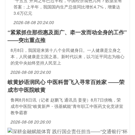
“十五五”开局之年已过半程，中国经济成色几何？数据里有
答案：上半年，我国国内生产总值同比增长4.7%，增量达
3.6万亿元
2026-08-08 20:24:00
“紧紧抓住那些惠及面广、牵一发而动全身的工作”
——突出重点推
8月8日，我国迎来第十八个全民健身日。一人健康是立身之
本，人民健康是立国之基。新时代以来，以习近平同志为核心
的党中央始终坚持人民至上
2026-08-08 20:24:00
岐黄妙语润民心 中医科普飞入寻常百姓家 ——荣
成市中医院岐黄
鲁网8月8日讯（记者 赵鹏飞 通讯员 姜斐）8月7日傍晚，荣
成市中医院“岐黄新声・强基赋能”青年职工中医药文化竞讲宣
教争霸赛
2026-08-08 20:26:00