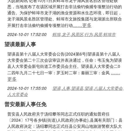
大皖新闻讯 记者10月1日从蚌埠市龙子湖风景名胜区管理处获
悉，当地发布了在该区域开展打击非法偷钓偷捕专项整治行动的
通告。为保护蚌埠市龙子湖的渔业资源和水生态环境，即日起，
龙子湖风景名胜区管理处、蚌埠市文旅投集团与龙湖派出所联合
……更多
开展打击非法偷钓偷捕专项整治行动
2024-10-01 17:52:00
蚌埠,龙子,风景区,行为,风景,蚌埠市
望谟最新人事
望谟县第十八届人大常委会公告(2024第6号)望谟县第十八届人
大常委会第二十三次会议审议并表决通过，任命：韦玉兔为望谟
县人大常委会新屯街道工作委员会主任。望谟县人大常委会二0
……
二四年九月二十七日一审：罗玉时二审：秦丽三审：金凤
更多
2024-10-01 17:55:00
望谟,人事,望谟县,望谟,八届人大常委会,
人大常委会
普安最新人事任免
普安县人民政府关于汤绍攀等同志正式任职的通知普府任
〔2024〕17号各乡镇(街道)人民政府(办事处),县属有关部门：县
人民政府决定：汤绍攀同志正式任县公安局山地旅游警察大队大