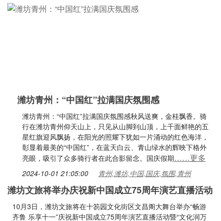
潍坊青州：“中国红”拉满国庆氛围感
潍坊青州：“中国红”拉满国庆氛围感秋风送爽，金桂飘香。骑
行在潍坊青州仰天山上，只见从山脚到山顶，上千面鲜艳的五
星红旗迎风飘扬，在阳光的照耀下犹如一片涌动的红色海洋，
彰显着最美的“中国红”，在蓝天白云、青山绿水的辉映下格外
……更多
亮眼，吸引了众多骑行者在此合影留念。国庆假期
2024-10-01 21:05:00
青州,潍坊,中国,国庆,氛围,青州
潍坊文旅将举办庆祝新中国成立75周年演艺直播活动
10月3日，潍坊文旅将在十笏园文化街区文昌阁大舞台举办“畅游
齐鲁 乐享十一”庆祝新中国成立75周年演艺直播活动暨“文化润万