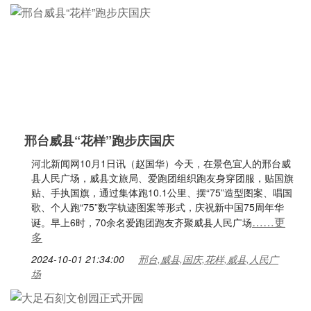
邢台威县“花样”跑步庆国庆
河北新闻网10月1日讯（赵国华）今天，在景色宜人的邢台威
县人民广场，威县文旅局、爱跑团组织跑友身穿团服，贴国旗
贴、手执国旗，通过集体跑10.1公里、摆“75”造型图案、唱国
歌、个人跑“75”数字轨迹图案等形式，庆祝新中国75周年华
……更
诞。早上6时，70余名爱跑团跑友齐聚威县人民广场
多
2024-10-01 21:34:00
邢台,威县,国庆,花样,威县,人民广
场