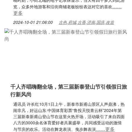
晚时刻，小街北端的电子记录牌显示，当天有四千多人到此游
……
览，众多外地游客和沿街商铺老板纷纷表达对它的喜欢
更多
2024-10-01 21:06:00
古色,府城,古香,济南,国庆,改造
千人齐唱嗨翻全场，第三届新泰登山节引领假日旅
行新风尚
通讯员 许长红10月1日上午，新泰市新甫山景区人声鼎沸，热
闹非凡，好运山东·中国体育彩票“鲁投天悦青云杯”2024年第
三届新泰新甫山登山节在这里火热开场，活动吸引了来自四面
八方的3000余名体育爱好者共襄盛举，共同感受运动的激情
……更多
与节庆的欢乐。活动在舞龙表演、曳步舞表演