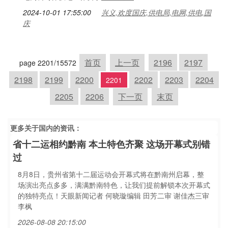
2024-10-01 17:55:00
兴义,欢度国庆,供电局,电网,供电,国
庆
首页
上一页
2196
2197
page 2201/15572
2198
2199
2200
2202
2203
2204
2201
2205
2206
下一页
末页
更多关于
国内
的资讯：
省十二运相约黔南 本土特色齐聚 这场开幕式别错
过
8月8日，贵州省第十二届运动会开幕式将在黔南州启幕，整
场演出亮点多多，满满黔南特色，让我们提前解锁本次开幕式
的独特亮点！天眼新闻记者 何晓璇编辑 田芳二审 谢佳杰三审
李枫
2026-08-08 20:15:00