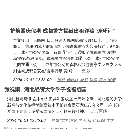
护航国庆假期 成都警方揭破出租诈骗“连环计”
本文转自：人民网-四川频道人民网成都10月1日电 （记者刘
海天）为净化国庆旅游市场，保障来蓉游客合法权益，9月30
日，成都市公安局举行新闻通气会，通报了成都警方“夏季行
动”收官战役情况。成都警方召开新闻通气会。成都市公安局
供图在通气会上，成都市公安局森林和旅游警察支队副支队长
……更多
刘佳就成都公安在“夏季行动”期间
2024-10-01 22:33:00
连环,连环计,成都,诈骗,警方,国庆
微视频 | 河北经贸大学学子祝福祖国
河北新闻网讯 在中华人民共和国成立75周年之际，河北经贸大学
新闻与文化传播学院联袂中国邮政集团石家庄市分公司一起传递
……更多
爱国正能量，感受家国情怀，弘扬民族精神。
2024-10-01 22:35:00
经贸大学,河北,学子,祖国,祝福,大学