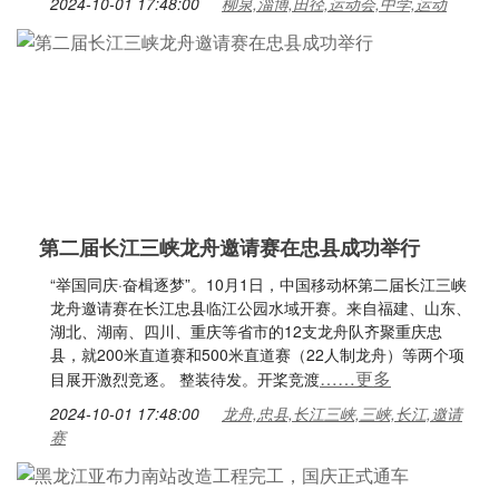
2024-10-01 17:48:00
柳泉,淄博,田径,运动会,中学,运动
第二届长江三峡龙舟邀请赛在忠县成功举行
“举国同庆·奋楫逐梦”。10月1日，中国移动杯第二届长江三峡
龙舟邀请赛在长江忠县临江公园水域开赛。来自福建、山东、
湖北、湖南、四川、重庆等省市的12支龙舟队齐聚重庆忠
县，就200米直道赛和500米直道赛（22人制龙舟）等两个项
……更多
目展开激烈竞逐。 整装待发。开桨竞渡
2024-10-01 17:48:00
龙舟,忠县,长江三峡,三峡,长江,邀请
赛