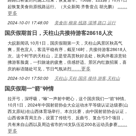
……
起恢复美食街原线路运行。（大众新闻·齐鲁壹点 胡允鹏）
更多
2024-10-01 17:48:00
美食街,柳泉,线路,淄博,路口,运行
国庆假期首日，天柱山共接待游客28618人次
大皖新闻讯 10月1日，国庆假期第一天，天柱山风景区秋高气
爽，景色宜人，客流平稳有序，截至16时，共接待游客28618人
次。这个时节的天柱山，正是登高赏秋好去处，秋风伴着凉意轻
拂游客脸庞，一扫旅途的疲惫，倍感舒适。景区内红旗招展，喜
……更多
庆的标语随处可见，节日气氛浓烈
2024-10-01 17:50:00
天柱山,天柱,国庆,接待,游客,天柱山
国庆假期一“箭”钟情
拉开弓，深呼吸，“咻”一声射中靶心，这个国庆我们一“箭”钟情。
10月1日，2024年中国射箭协会大众运动水平等级认证达级赛(山
西太原站)在山西体育场举行。本次比赛，由中国射箭协会认证，
山西省体育局主办，设置了传统弓、反曲弓、复合弓3个项目，
……
共有来自山西以及周边省市的16支队伍近200名运动员参赛
更多