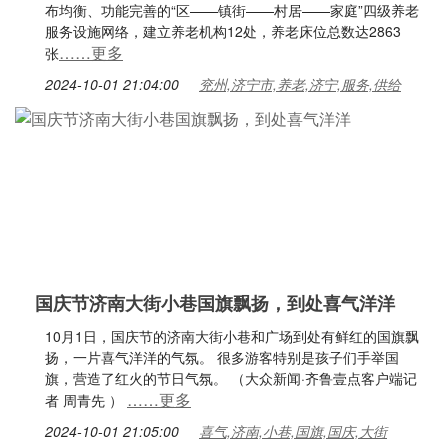
布均衡、功能完善的“区——镇街——村居——家庭”四级养老
服务设施网络，建立养老机构12处，养老床位总数达2863
……更多
张
2024-10-01 21:04:00
兖州,济宁市,养老,济宁,服务,供给
国庆节济南大街小巷国旗飘扬，到处喜气洋洋
10月1日，国庆节的济南大街小巷和广场到处有鲜红的国旗飘
扬，一片喜气洋洋的气氛。 很多游客特别是孩子们手举国
旗，营造了红火的节日气氛。 （大众新闻·齐鲁壹点客户端记
……更多
者 周青先 ）
2024-10-01 21:05:00
喜气,济南,小巷,国旗,国庆,大街