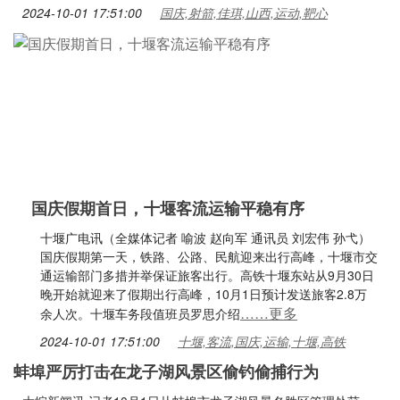
2024-10-01 17:51:00
国庆,射箭,佳琪,山西,运动,靶心
国庆假期首日，十堰客流运输平稳有序
十堰广电讯（全媒体记者 喻波 赵向军 通讯员 刘宏伟 孙弋）
国庆假期第一天，铁路、公路、民航迎来出行高峰，十堰市交
通运输部门多措并举保证旅客出行。高铁十堰东站从9月30日
晚开始就迎来了假期出行高峰，10月1日预计发送旅客2.8万
……更多
余人次。十堰车务段值班员罗思介绍
2024-10-01 17:51:00
十堰,客流,国庆,运输,十堰,高铁
蚌埠严厉打击在龙子湖风景区偷钓偷捕行为