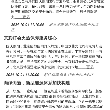
创造安全有序的国庆假期出行交通环境，湘西州公安局交警支
队提前谋划、精心部署，采取一系列有力举措，全力以赴确保
国庆期间道路交通安全畅通。综合分析研判，科学部署警
……更多
力
2024-10-04 11:10:00
湘西,湖南,道路交通,国庆,全力,道
路
京彩灯会火热保障服务暖心
国庆假期，北京园博园内灯火辉煌，中国戏曲文化周与京彩灯会
并行其间，一场视觉与文化的盛宴正在上演。丰富多彩的十一特
别活动丰富了市民的假期生活，与此同时，有一群默默奉献的服
务保障人员，守护着游客的游园安全。自京彩灯会正式亮灯以
……更多
来，北京园博园迅速成为京城热门的旅游打卡地
2024-10-04 11:20:00
彩灯,保障,服务,灯会,丰台,丰台区
向绿向新，新型能源体系加快构建
从一块煤、一座电站、一辆氢能重卡看能源转型向绿向新，新型
能源体系加快构建(奋进强国路 阔步新征程)能源，工业的粮食，
国民经济的命脉，推进碳达峰碳中和的主战场。习近平总书记指
出：“加快构建清洁低碳安全高效的能源体系，是我国能源革命的