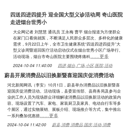
四送四进四提升 迎全国大型义诊活动周 奇山医院
走进烟台世秀小
大众网记者 刘慧慧 通讯员 王永梅 曹平 烟台报道为方便群众
在家门口看病就医，不断满足人民群众多层次、多样化的健康
需求，9月22日上午，全市卫生健康系统“四送四进四提升”大
型义诊周暨巡回医疗活动启动仪式在烟台世秀小区广场举行。
……更多
活动现场，烟台市奇山医院主要围绕疼痛科
2024-10-04 11:40:00
四进,烟台,广场,小区,医院,活动
蔚县开展消费品以旧换新暨喜迎国庆促消费活动
河北新闻网讯（李安）10月1日，蔚县举办消费品以旧换新暨喜
迎国庆促消费活动。活动现场，县委宣传部、县商务局及参与企
业的工作人员为现场群众详细解读消费品以旧换新活动的政策内
容。现场设置了汽车、家电、家装厨卫及家具、电动自行车等多
个展区，通过实物展销、展板介绍、现场推介等方式，集中推出
……更多
一系列叠加优惠措
2024-10-04 11:42:00
蔚县,消费,消费品,国庆,活动,消费