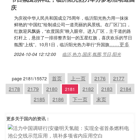
庆
为庆祝中华人民共和国成立75周年，临沂阳光热力用一抹抹
鲜艳的“中国红”绘制成公司一道亮丽的风景线。在厂区门口，
红旗迎风飘扬，“欢度国庆”映入眼帘。进入厂区，主干道的路
灯杆上，悬挂了一排排整齐划一的五星红旗，喜庆欢乐的节日
……更多
氛围“上线”。10月1日，临沂阳光热力举行“升国旗
2024-10-04 12:12:00
临沂,热力,国庆,氛围,节日,阳光
首页
上一页
2176
2177
page 2181/15572
2178
2179
2180
2182
2183
2184
2181
2185
2186
下一页
末页
更多关于
国内
的资讯：