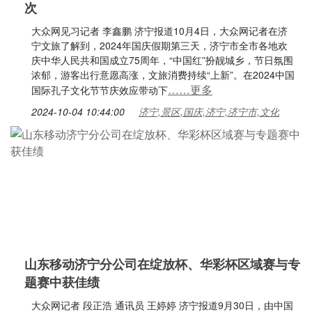
次
大众网见习记者 李鑫鹏 济宁报道10月4日，大众网记者在济
宁文旅了解到，2024年国庆假期第三天，济宁市全市各地欢
庆中华人民共和国成立75周年，“中国红”扮靓城乡，节日氛围
浓郁，游客出行意愿高涨，文旅消费持续“上新”。在2024中国
……更多
国际孔子文化节节庆效应带动下
2024-10-04 10:44:00
济宁,景区,国庆,济宁,济宁市,文化
山东移动济宁分公司在绽放杯、华彩杯区域赛与专
题赛中获佳绩
大众网记者 段正浩 通讯员 王婷婷 济宁报道9月30日，由中国