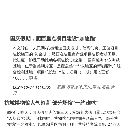
国庆假期，肥西重点项目建设“加速跑”
本文转自：人民网-安徽频道国庆假期，秋高气爽。正值项目
建设施工的“黄金期”，肥西在建重点产业项目建设者赶工期、
抢进度，铆足干劲推动各项建设“加速跑”。招商检测华东测试
基地，位于群英湖片区，是覆盖整个华东地区的新能源汽车综
合检测基地。项目总投资15亿，项目（一期）用地面积
……更多
100
2024-10-04 11:45:00
肥西,项目建设,国庆,重点,项目,建
设
杭城博物馆人气超高 部分场馆“一约难求”
商报讯 昨天，国庆假期进入第三天，杭城各大热门景点继续开启
“人从众”模式。与此同时，博物馆也同样拥有超高人气，部分博
物馆“一约难求”。以西湖景区为例，昨天共接待客流量98.27万人