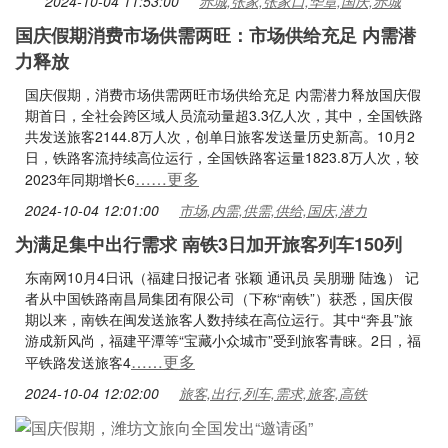
2024-10-04 11:53:00
赤城,张家,张家口,华章,国庆,赤城
国庆假期消费市场供需两旺：市场供给充足 内需潜
力释放
国庆假期，消费市场供需两旺市场供给充足 内需潜力释放国庆假
期首日，全社会跨区域人员流动量超3.3亿人次，其中，全国铁路
共发送旅客2144.8万人次，创单日旅客发送量历史新高。10月2
日，铁路客流持续高位运行，全国铁路客运量1823.8万人次，较
……更多
2023年同期增长6
2024-10-04 12:01:00
市场,内需,供需,供给,国庆,潜力
为满足集中出行需求 南铁3日加开旅客列车150列
东南网10月4日讯（福建日报记者 张颖 通讯员 吴朋珊 陆逸） 记
者从中国铁路南昌局集团有限公司（下称“南铁”）获悉，国庆假
期以来，南铁在闽发送旅客人数持续在高位运行。其中“奔县”旅
游成新风尚，福建平潭等“宝藏小众城市”受到旅客青睐。2日，福
……更多
平铁路发送旅客4
2024-10-04 12:02:00
旅客,出行,列车,需求,旅客,高铁