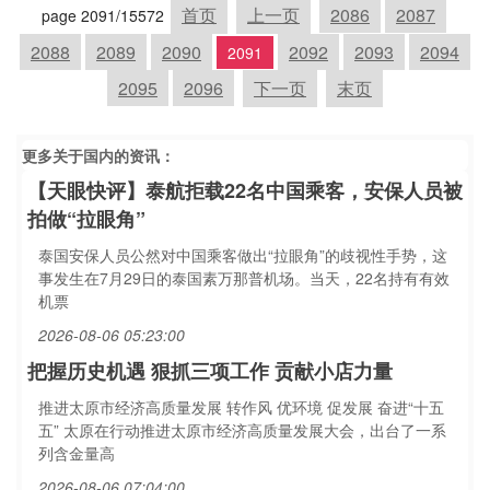
首页
上一页
2086
2087
page 2091/15572
2088
2089
2090
2092
2093
2094
2091
2095
2096
下一页
末页
更多关于
国内
的资讯：
【天眼快评】泰航拒载22名中国乘客，安保人员被
拍做“拉眼角”
泰国安保人员公然对中国乘客做出“拉眼角”的歧视性手势，这
事发生在7月29日的泰国素万那普机场。当天，22名持有有效
机票
2026-08-06 05:23:00
把握历史机遇 狠抓三项工作 贡献小店力量
推进太原市经济高质量发展 转作风 优环境 促发展 奋进“十五
五” 太原在行动推进太原市经济高质量发展大会，出台了一系
列含金量高
2026-08-06 07:04:00