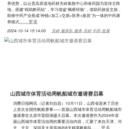
养优势，以云贵高原道地药材关岭集散中心和食药园为宣传主阵
地，搭建“税助黔药站”，学习借鉴“枫桥经验”，借助药旅促文旅，
助推中药产业形成“种植+加工+交易+医养+旅居”为一体的中药康
……更多
养模式
2024-10-14 15:14:00
关岭,服务队,服务,关岭,中药,发展
山西城市体育活动周帆船城市邀请赛启幕
消费日报网讯（记者刘自昌）10月11日，山西省迎来了历史
上首次全国性帆船赛事——首届山西城市体育活动周帆船城市
邀请赛在太原市晋阳湖盛大启幕。本次邀请赛作为2024年首
届山西城市体育活动周的重要活动内容，汇聚了来自天津、河
……更多
北、北京、深圳及太原等地的8支精英帆船队