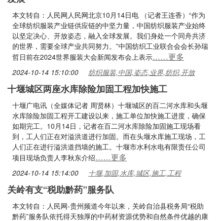
本文转自：人民网人民网北京10月14日电 （记者王连香）“作为
全球纺织服装产业链供应链的中坚力量，中国纺织服装产业始终
以坚定决心、开放姿态，融入全球发展。我们身处一个同舟共济
的世界，需要全球产业共同努力。”中国纺织工业联合会会长孙瑞
……更多
哲日前在2024世界服装大会新闻发布会上表示
2024-10-14 15:10:00
纺织服装,中国,姿态,业界,纺织,开放
十堰城区两座水库除险加固工程加快施工
十堰广电讯（全媒体记者 周贤林）十堰城区的百二河水库和头堰
水库除险加固工程开工建设以来，施工单位加快施工进度，确保
如期完工。10月14日，记者在百二河水库除险加固施工现场看
到，工人们正在对溢洪道进行加固。而在头堰水库施工现场，工
人们正在进行溢洪道挡墙的施工。十堰市水利水电有限责任公司
……更多
项目现场负责人李秋东介绍
2024-10-14 15:14:00
十堰,加固,水库,城区,施工,工程
关岭有支“税助黔药”服务队
本文转自：人民网-贵州频道今年以来，关岭自治县税务局“税助
黔药”服务队依托得天独厚的中药材资源优势和自然条件优越的康