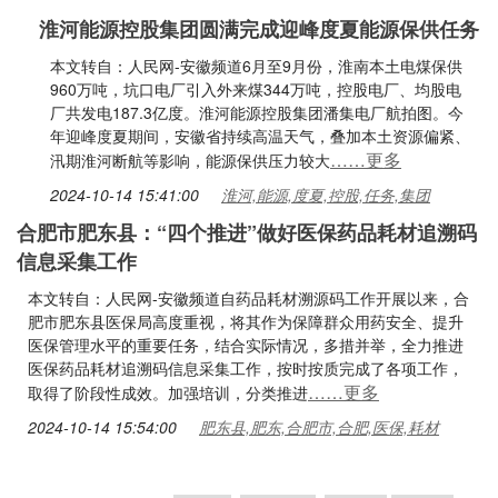
淮河能源控股集团圆满完成迎峰度夏能源保供任务
本文转自：人民网-安徽频道6月至9月份，淮南本土电煤保供
960万吨，坑口电厂引入外来煤344万吨，控股电厂、均股电
厂共发电187.3亿度。淮河能源控股集团潘集电厂航拍图。今
年迎峰度夏期间，安徽省持续高温天气，叠加本土资源偏紧、
……更多
汛期淮河断航等影响，能源保供压力较大
2024-10-14 15:41:00
淮河,能源,度夏,控股,任务,集团
合肥市肥东县：“四个推进”做好医保药品耗材追溯码
信息采集工作
本文转自：人民网-安徽频道自药品耗材溯源码工作开展以来，合
肥市肥东县医保局高度重视，将其作为保障群众用药安全、提升
医保管理水平的重要任务，结合实际情况，多措并举，全力推进
医保药品耗材追溯码信息采集工作，按时按质完成了各项工作，
……更多
取得了阶段性成效。加强培训，分类推进
2024-10-14 15:54:00
肥东县,肥东,合肥市,合肥,医保,耗材