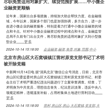
尽职免责适用对象扩大、续贷范围扩展……中小微企
业融资更顺畅
近年来，国家出台多项措施，持续加大助企帮扶力度。在金融领
域，今年以来，国家多个部门也是加强协调，多方合力，进一步
改进小微企业的融资服务，特别是着力打通中小微企业融资的堵
点和卡点。针对中小微企业融资过程中的堵点和卡点，金融监管
总局不久前专门出台文件，将尽职免责的适用对象扩大到小型微
……更多
型企业
2024-10-14 15:18:00
企业融资,融资,免责,对象,范围,中小
北京市房山区大石窝镇镇江营村原党支部书记丁术明
被开除党籍
中新网10月14日电 据“清风北京”微信公众号消息，日前，北京市
房山区纪委监委对房山区大石窝镇镇江营村原党支部书记、村委
会主任丁术明严重违纪违法问题进行了立案审查调查。经查，丁
术明身为中共党员，理想信念丧失，纪法意识淡薄，违反中央八
……
项规定精神，违规滥发补贴，占用村集体土地进行营利活动
更多
2024-10-14 15:18:00
营村,房山区,房山,大石窝镇,党支部,大