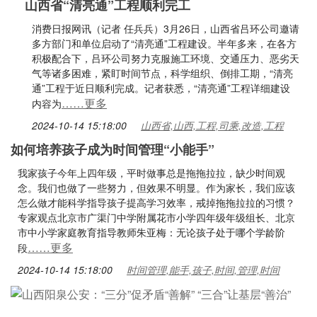
山西省“清亮通”工程顺利完工
消费日报网讯（记者 任兵兵）3月26日，山西省吕环公司邀请
多方部门和单位启动了“清亮通”工程建设。半年多来，在各方
积极配合下，吕环公司努力克服施工环境、交通压力、恶劣天
气等诸多困难，紧盯时间节点，科学组织、倒排工期，“清亮
通”工程于近日顺利完成。记者获悉，“清亮通”工程详细建设
……更多
内容为
2024-10-14 15:18:00
山西省,山西,工程,司乘,改造,工程
如何培养孩子成为时间管理“小能手”
我家孩子今年上四年级，平时做事总是拖拖拉拉，缺少时间观
念。我们也做了一些努力，但效果不明显。作为家长，我们应该
怎么做才能科学指导孩子提高学习效率，戒掉拖拖拉拉的习惯？
专家观点北京市广渠门中学附属花市小学四年级年级组长、北京
市中小学家庭教育指导教师朱亚梅：无论孩子处于哪个学龄阶
……更多
段
2024-10-14 15:18:00
时间管理,能手,孩子,时间,管理,时间