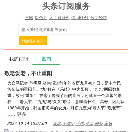
头条订阅服务
三国
以色列
人工智能AI
ChatGPT
数字经济
搜索最新资讯
我的订阅
国内
敬老爱老，不止重阳
大众网记者 范明昱 济南报道每年的农历九月初九日，是中华民
族传统的重阳节。“九”数在《易经》中为阳数，“九九”两阳数相
重，故曰“重阳”。在这个传统节日的背后，还藏着一个温馨的别
称——老人节。“九九”与“久久”谐音，意味着长久、高寿，因此从
1989年开始，我国把每年的农历九月初九定为“老人节”“敬老节”
……更多
2024-10-14 15:07:00
养老,千佛山,千佛,济南,服务,家风