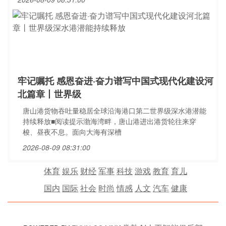
牢记嘱托 感恩奋进·奋力谱写中国式现代化建设河
北篇章丨世界级
唐山港货物吞吐量稳居全球沿海港口第二世界级深水港潜能
持续释放■阅读提示渤海湾畔，唐山港进出港货轮往来穿
梭、昼夜不息。面向大海有深槽
2026-08-09 08:31:00
体育
娱乐
财经
军事
科技
游戏
教育
育儿
国内
国际
社会
时尚
情感
人文
汽车
健康