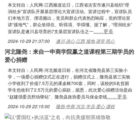
本文转自：人民网-江西频道近日，江西省吉安市遂川县组织“理
润桔乡”宣讲队开展基层理论大宣讲活动。宣讲过程中，宣讲队员
们本地方言、俚语频出，党员和群众代表热烈响应，党的理论宣
讲“接地气”，群众坐得住、听得清、学得懂。据了解，“理润桔乡”
……更多
宣讲队是遂川县培育的7支基层宣讲队伍之一
2024-10-29 21:37:00
遂川,连心,江西,接地,讲堂,民心
河北隆尧：来自一申商学院赢之道课程第三期学员的
爱心捐赠
本文转自：人民网-河北频道日前，在河北省隆尧县第三实验小
学，一场爱心捐赠仪式正在进行，捐赠仪式上，隆尧县第三实验
小学收到了价值7.5万元的课桌椅700套，同时，该校的5名贫困
学生也收到了2.5万元的爱心捐款，据悉，此次爱心捐赠活动是由
……更多
“赵建强委员邢动驿站”、隆尧县政协委员马保金牵线
2024-10-29 22:15:00
隆尧,申商,河北,学员,爱心,课程