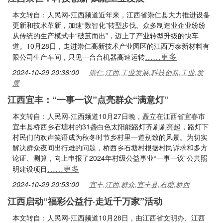
本文转自：人民网-江西频道近年来，江西省崇仁县大力推进设备
更新和技术革新，加速“数智化”转型步伐。众多制造业企业纷纷
从传统的生产模式中“破茧而出”，迈上了产业转型升级的快车
道。10月28日，走进崇仁高新技术产业园区的江西万泰新材料有
……更多
限公司生产车间，只见一台台机器高速运转
2024-10-29 20:36:00
崇仁,江西,工业发展,科技创新,工业,发
展
江西宜丰：“一事一议”点亮群众“满意灯”
本文转自：人民网-江西频道10月27日晚，矗立在江西省宜春市
宜丰县桥西乡石塘村的31盏白色太阳能路灯齐刷刷亮起，路灯下
村民们的欢声笑语成为秋冬时节乡村里一道别致的风景。为切实
解决群众夜间出行难的问题，桥西乡石塘村根据村民诉求和多方
论证、测算，向上申报了2024年村级公益事业“一事一议”公共照
……更多
明建设项目
2024-10-29 20:53:00
宜丰,江西,群众,宜丰县,石塘,桥西
江西启动“福彩公益行·走近千万家”活动
本文转自：人民网-江西频道10月28日，由江西省文明办、江西