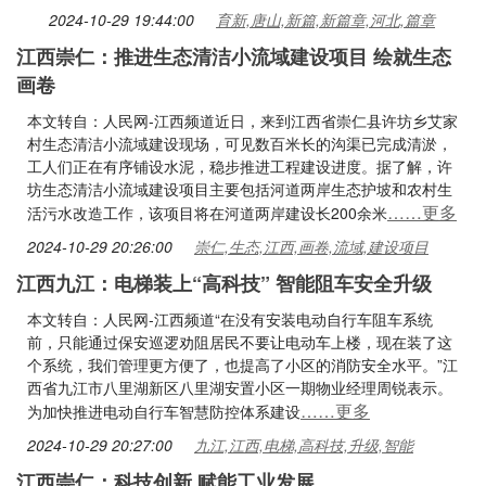
2024-10-29 19:44:00
育新,唐山,新篇,新篇章,河北,篇章
江西崇仁：推进生态清洁小流域建设项目 绘就生态
画卷
本文转自：人民网-江西频道近日，来到江西省崇仁县许坊乡艾家
村生态清洁小流域建设现场，可见数百米长的沟渠已完成清淤，
工人们正在有序铺设水泥，稳步推进工程建设进度。据了解，许
坊生态清洁小流域建设项目主要包括河道两岸生态护坡和农村生
……更多
活污水改造工作，该项目将在河道两岸建设长200余米
2024-10-29 20:26:00
崇仁,生态,江西,画卷,流域,建设项目
江西九江：电梯装上“高科技” 智能阻车安全升级
本文转自：人民网-江西频道“在没有安装电动自行车阻车系统
前，只能通过保安巡逻劝阻居民不要让电动车上楼，现在装了这
个系统，我们管理更方便了，也提高了小区的消防安全水平。”江
西省九江市八里湖新区八里湖安置小区一期物业经理周锐表示。
……更多
为加快推进电动自行车智慧防控体系建设
2024-10-29 20:27:00
九江,江西,电梯,高科技,升级,智能
江西崇仁：科技创新 赋能工业发展