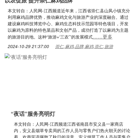
以农促旅 提升崇仁麻鸡品牌
本文转自：人民网-江西频道近年来，江西省崇仁县山凤小镇充分
利用麻鸡品牌优势，推动麻鸡文化与旅游产业的深度融合。通过
建设麻鸡科技博览中心、麻鸡生态科技示范园等特色项目，开发
以麻鸡为原料的特色菜品和文创产品，成功打造了以麻鸡为主题
……更多
的旅游目的地。这种“旅游+‘三农’”的发展模式
2024-10-29 21:37:00
崇仁,麻鸡,品牌,麻鸡,崇仁,旅游
“夜话”服务亮明灯
本文转自：人民网-江西频道江西省南昌市安义县一家商店
内，安义县烟草专卖局的工作人员与零售户们热火朝天的讨论
着，欢声笑语驱散了秋日的凉意。安义烟草工作人员与零售户