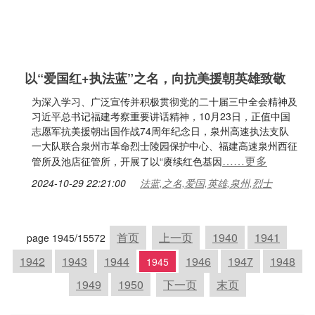
以“爱国红+执法蓝”之名，向抗美援朝英雄致敬
为深入学习、广泛宣传并积极贯彻党的二十届三中全会精神及
习近平总书记福建考察重要讲话精神，10月23日，正值中国
志愿军抗美援朝出国作战74周年纪念日，泉州高速执法支队
一大队联合泉州市革命烈士陵园保护中心、福建高速泉州西征
……更多
管所及池店征管所，开展了以“赓续红色基因
2024-10-29 22:21:00
法蓝,之名,爱国,英雄,泉州,烈士
首页
上一页
1940
1941
page 1945/15572
1942
1943
1944
1946
1947
1948
1945
1949
1950
下一页
末页