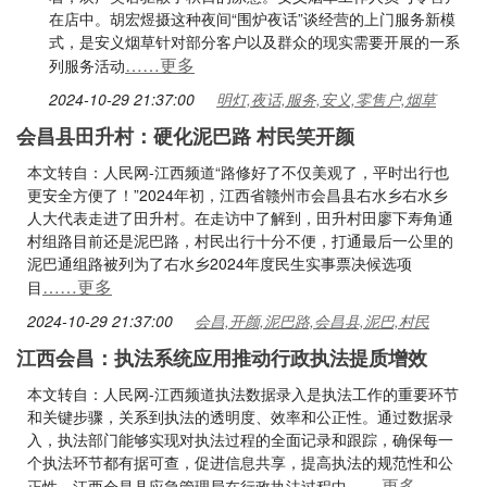
在店中。胡宏煜摄这种夜间“围炉夜话”谈经营的上门服务新模
式，是安义烟草针对部分客户以及群众的现实需要开展的一系
……更多
列服务活动
2024-10-29 21:37:00
明灯,夜话,服务,安义,零售户,烟草
会昌县田升村：硬化泥巴路 村民笑开颜
本文转自：人民网-江西频道“路修好了不仅美观了，平时出行也
更安全方便了！”2024年初，江西省赣州市会昌县右水乡右水乡
人大代表走进了田升村。在走访中了解到，田升村田廖下寿角通
村组路目前还是泥巴路，村民出行十分不便，打通最后一公里的
泥巴通组路被列为了右水乡2024年度民生实事票决候选项
……更多
目
2024-10-29 21:37:00
会昌,开颜,泥巴路,会昌县,泥巴,村民
江西会昌：执法系统应用推动行政执法提质增效
本文转自：人民网-江西频道执法数据录入是执法工作的重要环节
和关键步骤，关系到执法的透明度、效率和公正性。通过数据录
入，执法部门能够实现对执法过程的全面记录和跟踪，确保每一
个执法环节都有据可查，促进信息共享，提高执法的规范性和公
……更多
正性‌。江西会昌县应急管理局在行政执法过程中