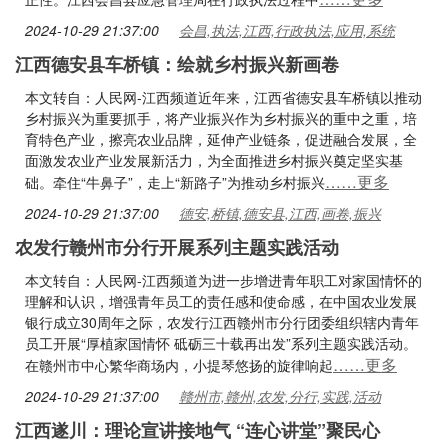
2024-10-29 21:37:00
会昌,执法,江西,行政执法,应用,系统
江西德安县车桥镇：绘就乡村振兴新画卷
本文转自：人民网-江西频道近年来，江西省德安县车桥镇以推动
乡村振兴为重要抓手，将产业振兴作为乡村振兴的重中之重，培
育特色产业，擦亮农业品牌，延伸产业链条，促进融合发展，全
面激发农业产业发展新活力，为全面推进乡村振兴奠定坚实基
……更多
础。牵住“牛鼻子”，走上“新路子”为推动乡村振兴
2024-10-29 21:37:00
德安,桥镇,德安县,江西,画卷,振兴
农发行赣州市分行开展系列主题实践活动
本文转自：人民网-江西频道为进一步增进青年职工对家国情怀的
理解和认识，增强青年员工的责任感和使命感，在中国农业发展
银行成立30周年之际，农发行江西赣州市分行团委组织辖内青年
员工开展“厚植家国情怀 砥砺三十载再出发”系列主题实践活动。
……更多
在赣州市中心繁华商场内，小提琴悠扬的旋律响起
2024-10-29 21:37:00
赣州市,赣州,农发,分行,实践,活动
江西遂川：理论宣讲接地气 “连心讲堂”聚民心