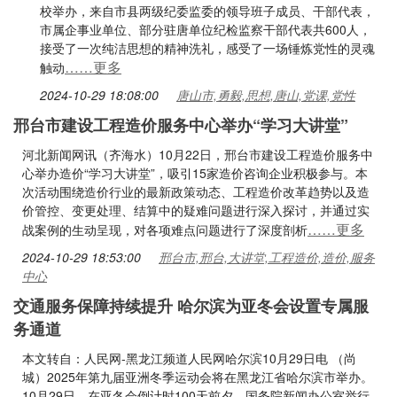
校举办，来自市县两级纪委监委的领导班子成员、干部代表，
市属企事业单位、部分驻唐单位纪检监察干部代表共600人，
接受了一次纯洁思想的精神洗礼，感受了一场锤炼党性的灵魂
……更多
触动
2024-10-29 18:08:00
唐山市,勇毅,思想,唐山,党课,党性
邢台市建设工程造价服务中心举办“学习大讲堂”
河北新闻网讯（齐海水）10月22日，邢台市建设工程造价服务中
心举办造价“学习大讲堂”，吸引15家造价咨询企业积极参与。本
次活动围绕造价行业的最新政策动态、工程造价改革趋势以及造
价管控、变更处理、结算中的疑难问题进行深入探讨，并通过实
……更多
战案例的生动呈现，对各项难点问题进行了深度剖析
2024-10-29 18:53:00
邢台市,邢台,大讲堂,工程造价,造价,服务
中心
交通服务保障持续提升 哈尔滨为亚冬会设置专属服
务通道
本文转自：人民网-黑龙江频道人民网哈尔滨10月29日电 （尚
城）2025年第九届亚洲冬季运动会将在黑龙江省哈尔滨市举办。
10月29日，在亚冬会倒计时100天前夕，国务院新闻办公室举行