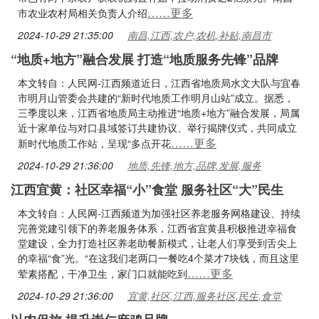
……更多
市农业农村局相关负责人介绍
2024-10-29 21:35:00
南昌,江西,农户,农机,补贴,南昌市
“地质+地方”融合发展 打造“地质服务先锋”品牌
本文转自：人民网-江西频道近日，江西省地质局水文大队与宜春
市明月山管委会共建的“新时代地质工作明月山站”成立。据悉，
三季度以来，江西省地质局主动推进“地质+地方”融合发展，局属
近十家单位与对口县域签订共建协议、举行揭牌仪式，共同成立
……更多
新时代地质工作站，呈现“多点开花
2024-10-29 21:36:00
地质,先锋,地方,品牌,发展,服务
江西宜黄：社区幸福“小”食堂 服务社区“大”民生
本文转自：人民网-江西频道为加强社区养老服务网格建设、持续
完善党建引领下的养老服务体系，江西省宜黄县积极推进幸福食
堂建设，全力打造社区养老助餐新模式，让老人们享受到舌尖上
的幸福“食”光。“在这我们老两口一餐吃4个菜才7块钱，而且这里
……更多
荤素搭配，干净卫生，家门口就能吃到
2024-10-29 21:36:00
宜黄,社区,江西,服务社区,民生,食堂