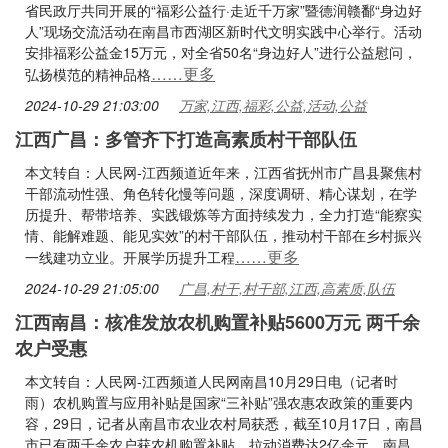
省民政厅共同开展的“福彩公益行·走近千万家”暨德润赣鄱“身边好
人”现场交流活动在南昌市西湖区新时代文明实践中心举行。活动
安排福彩公益金15万元，对全省50名“身边好人”进行公益慰问，
……更多
弘扬模范的精神品格
2024-10-29 21:03:00
万家,江西,福彩,公益,活动,公益
江西广昌：多管齐下打造高素质村干部队伍
本文转自：人民网-江西频道近年来，江西省抚州市广昌县聚焦村
干部流动性强、角色转化慢等问题，深度调研、精心谋划，在学
历提升、帮带培养、实践锻炼等方面持续发力，全力打造“能察实
情、能解难题、能见实效”的村干部队伍，推动村干部在乡村振兴
……更多
一线建功立业。开展学历提升工程
2024-10-29 21:05:00
广昌,村干,村干部,江西,高素质,队伍
江西南昌：核准发放农机购置补贴5600万元 两千余
农户受惠
本文转自：人民网-江西频道人民网南昌10月29日电（记者时
雨）农机购置与应用补贴是国家“三补贴”强农惠农政策的重要内
容，29日，记者从南昌市农业农村局获悉，截至10月17日，南昌
市已有两千余农户获农机购置补贴，拉动消费达2亿余元。南昌