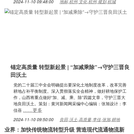
2024-11-10 09:48:00
地标,杭州,文化,杭州,规划,杭城
锚定高质量 转型新起景 | “加减乘除”→守护三晋良
田沃土
党的二十届三中全会明确提出要深化土地制度改革，改革完善
耕地占补平衡制度。深入贯彻落实全会精神，做好耕地保护工
作，山西将重点做好“加、减、乘、除”四篇文章，守护三晋大
地良田沃土。策划：黄河新闻网采编中心编辑：张旭设计：李
……更多
佳蓓
2024-11-10 09:50:00
良田,沃土,高质量,李佳,张旭,耕地
业界：加快传统物流转型升级 营造现代流通物流新