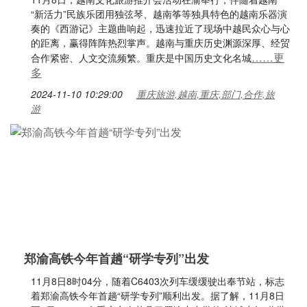
“新活力”民族乐团用独弦琴、越南筝等独具特色的越南乐器演
奏的《西游记》主题曲响起，迅速拉近了现场中越民众心与心
的距离，赢得阵阵热烈掌声。越南与重庆历史渊源深厚、经贸
……更
合作紧密、人文交流频繁。重庆是中国历史文化名城
多
2024-11-10 10:29:00
重庆旅游,越南,重庆,部门,合作,旅
游
郑渝高铁今年首趟“研学专列”出发
11月8日8时04分，随着C6403次列车缓缓驶出奉节站，标志
着郑渝高铁今年首趟“研学专列”顺利出发。据了解，11月8日