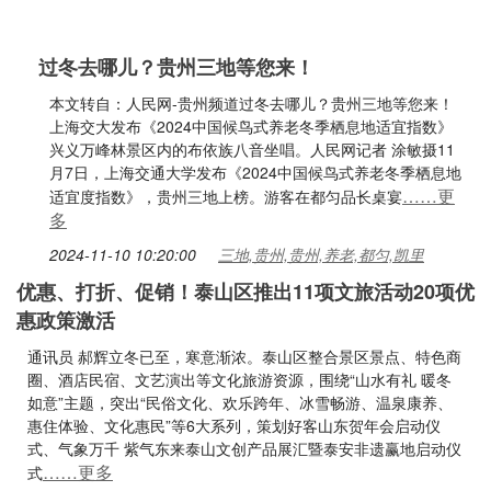
过冬去哪儿？贵州三地等您来！
本文转自：人民网-贵州频道过冬去哪儿？贵州三地等您来！
上海交大发布《2024中国候鸟式养老冬季栖息地适宜指数》
兴义万峰林景区内的布依族八音坐唱。人民网记者 涂敏摄11
月7日，上海交通大学发布《2024中国候鸟式养老冬季栖息地
……更
适宜度指数》，贵州三地上榜。游客在都匀品长桌宴
多
2024-11-10 10:20:00
三地,贵州,贵州,养老,都匀,凯里
优惠、打折、促销！泰山区推出11项文旅活动20项优
惠政策激活
通讯员 郝辉立冬已至，寒意渐浓。泰山区整合景区景点、特色商
圈、酒店民宿、文艺演出等文化旅游资源，围绕“山水有礼 暖冬
如意”主题，突出“民俗文化、欢乐跨年、冰雪畅游、温泉康养、
惠住体验、文化惠民”等6大系列，策划好客山东贺年会启动仪
式、气象万千 紫气东来泰山文创产品展汇暨泰安非遗赢地启动仪
……更多
式