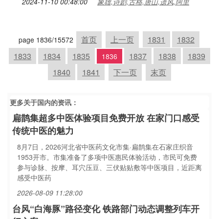
2024-11-10 00:48:00
象雄,诗剧,古格,唐山,遗风,阿里
首页
上一页
1831
1832
page 1836/15572
1833
1834
1835
1837
1838
1839
1836
1840
1841
下一页
末页
更多关于
国内
的资讯：
扁鹊集超多中医体验项目免费开放 在家门口感受
传统中医的魅力
8月7日，2026河北省中医药文化市集·扁鹊集在石家庄织音
1953开市。市集准备了多项中医惠民体验活动，市民可免费
参与诊脉、按摩、耳穴压豆、三伏贴贴敷等中医项目，近距离
感受中医药
2026-08-09 11:28:00
台风“白海豚”路径变化 铁路部门动态调整列车开