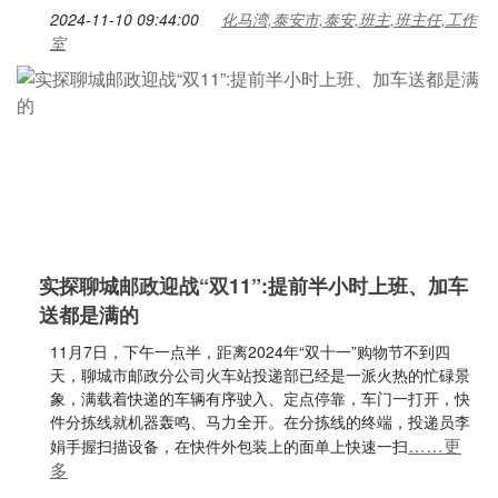
2024-11-10 09:44:00
化马湾,泰安市,泰安,班主,班主任,工作
室
实探聊城邮政迎战“双11”:提前半小时上班、加车
送都是满的
11月7日，下午一点半，距离2024年“双十一”购物节不到四
天，聊城市邮政分公司火车站投递部已经是一派火热的忙碌景
象，满载着快递的车辆有序驶入、定点停靠，车门一打开，快
件分拣线就机器轰鸣、马力全开。在分拣线的终端，投递员李
……更
娟手握扫描设备，在快件外包装上的面单上快速一扫
多