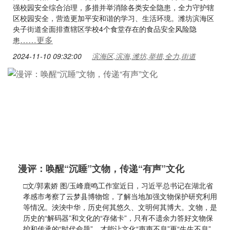
强校园安全综合治理，多措并举消除各类安全隐患，全力守护辖
区校园安全，营造更加平安和谐的学习、生活环境。潍坊滨海区
央子街道全面排查辖区学校4个食堂存在的食品安全风险隐
……更多
患
2024-11-10 09:32:00
滨海区,滨海,潍坊,举措,全力,街道
漫评：唤醒“沉睡”文物，传递“有声”文化
□文/郭素娇 图/玉峰鹿鸣工作室近日，习近平总书记在湖北省
孝感市考察了云梦县博物馆，了解当地加强文物保护研究利用
等情况。泱泱中华，历史何其悠久、文明何其博大。文物，是
历史的“解码器”和文化的“存储卡”，只有不遗余力答好文物保
护和传承的“时代命题”，才能让文化“声声不息”更“生生不息”