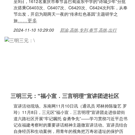
至9日，1612名重庆市奉节县巴蜀渝东中学的“诗城少年”分批
次搭乘C6403次、C6407次、C6420次、C6424次列车，从奉
节出发，开启为期两天一夜的“传承红色基因”主题研学之
……更多
旅
2024-11-10 10:29:00
郑渝,高铁,专列,奉节,高铁,出行
三明三元："福小宣．三言明理"宣讲团进社区
宣讲活动现场。东南网11月10日讯（通讯员 邓林帅陈璇艺 罗
玲）11月8日，三元区"福小宣．三言明理"宣讲团走进徐碧街
道六路社区开展“牢记嘱托 奋勇争先”——学习贯彻习近平总书
记在福建考察时的重要讲话精神主题微宣讲活动。宣讲员结合
自身经历和生动案例，用青年的视角把万寿岩遗址的保护历