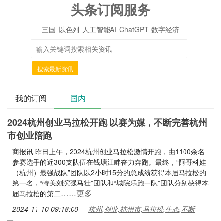
头条订阅服务
三国
以色列
人工智能AI
ChatGPT
数字经济
搜索最新资讯
我的订阅
国内
2024杭州创业马拉松开跑 以赛为媒，不断完善杭州
市创业陪跑
商报讯 昨日上午，2024杭州创业马拉松激情开跑，由1100余名
参赛选手的近300支队伍在钱塘江畔奋力奔跑。最终，“阿哥科娃
（杭州）最强战队”团队以2小时15分的总成绩获得本届马拉松的
第一名，“特美刻滨强马壮”团队和“城院乐跑一队”团队分别获得本
……更多
届马拉松的第二
2024-11-10 09:18:00
杭州,创业,杭州市,马拉松,生态,不断