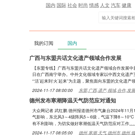
国内
国际
社会
时尚
情感
人文
汽车
健康
我的订阅
国内
广西与东盟共话文化遗产领域合作发展
【东盟专线】广西与东盟共话文化遗产领域合作发展中新社
日在广西南宁举办。中外文化领域专家以中西文化遗产
“‘活’起来到‘火’起来”为主题，聚焦面向东盟的文化遗产
2024-11-17 08:00:00
东盟,广西,遗产,领域,合作,发
德州发布寒潮降温天气防范应对通知
大众网记者 武红鹏 德州报道德州市气象台2024年11月
气影响，东北风3～4级阵风5～6级，气温下降8～10
…
有不利影响，为切实做好寒潮低温天气防范应对工作
2024-11-17 08:05:00
德州,寒潮,天气,德州市,德州,