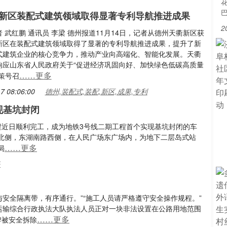
新区装配式建筑领域取得显著专利导航推进成果
2
 武红鹏 通讯员 李梁 德州报道11月14日，记者从德州天衢新区获
新区在装配式建筑领域取得了显著的专利导航推进成果，提升了新
式建筑企业的核心竞争力，推动产业向高端化、智能化发展。天衢
响应山东省人民政府关于“促进经济巩固向好、加快绿色低碳高质量
……更多
策号召
7 08:06:00
德州,装配式,装配,新区,成果,专利
现基坑封闭
程近日顺利完工，成为地铁3号线二期工程首个实现基坑封闭的车
北侧，东湖南路西侧，在人民广场东广场内，为地下二层岛式站
……更多
局
民
与安全隔离带，有序通行。”“施工人员请严格遵守安全操作规程。”
通运输综合行政执法大队执法人员正对一块非法设置在公路用地范围
……更多
牌被安全拆除