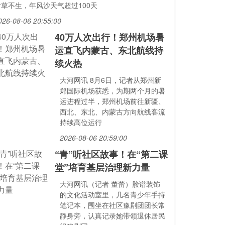
寸草不生，年风沙天气超过100天
026-08-06 20:55:00
40万人次出行！郑州机场暑
运直飞内蒙古、东北航线持
续火热
大河网讯 8月6日，记者从郑州新
郑国际机场获悉，为期两个月的暑
运进程过半，郑州机场前往新疆、
西北、东北、内蒙古方向航线客流
持续高位运行
2026-08-06 20:59:00
“青”听社区故事！在“第二课
堂”培育基层治理新力量
大河网讯（记者 董蕾）脸谱装饰
的文化活动室里，几名青少年手持
笔记本，围坐在社区豫剧团团长常
静身旁，认真记录她带领退休居民