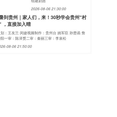
组建剧团
2026-08-06 21:30:00
暑到贵州｜家人们，来！30秒学会贵州"村
" ，直接加入晴
策划：王友兰 闵婕视频制作：贵州台 姚军臣 孙楚函 詹
华阳一审：陈泽赟二审：秦丽三审：李泉松
026-08-06 21:50:00