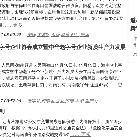
省政府与宁德时代在海口签署战略合作协议。据悉，双方约定将整
势资源，围绕“双碳”目标，在绿色能源开发利用，新型储能建设应
领域电动化及基础设施规划建设等方面开展合作，综合打造“区域零
避
……更多
目
舞
7 08:52:00
宁德,先遣队,海南,基建,时代,宁德
字号企业协会成立暨中华老字号企业新质生产力发展
2
人民网-海南频道人民网海口11月16日电 11月15日，海南省老字
会成立暨中华老字号企业新质生产力发展大会在海南南国健康产业
开，标志着海南老字号企业开启了协同发展的新篇章。会议现场。
……更
议现场。王骞苹摄目前，海南拥有“海南老字号”企业47家
7 08:52:00
老字号,海南省,企业,海南,中华,生产力
制
16日，记者从海南省公安厅交通警察总队获悉，为确保第十二届全国少
有序，根据《中华人民共和国道路交通安全法》《危险化学品安全
……更多
队决定对海南省部分道路实施交通管制