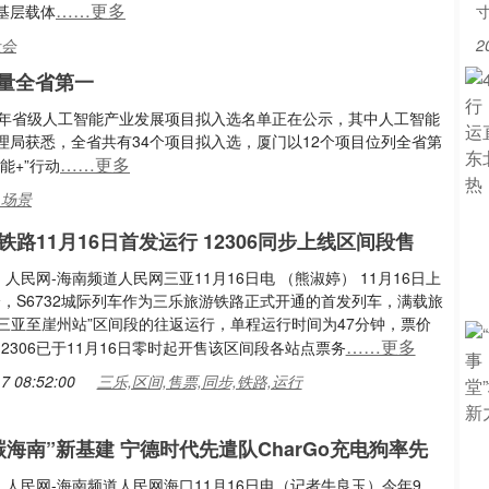
……更多
基层载体
社会
2
量全省第一
24年省级人工智能产业发展项目拟入选名单正在公示，其中人工智能
局获悉，全省共有34个项目拟入选，厦门以12个项目位列全省第
……更多
能+”行动
,场景
铁路11月16日首发运行 12306同步上线区间段售
人民网-海南频道人民网三亚11月16日电 （熊淑婷） 11月16日上
分，S6732城际列车作为三乐旅游铁路正式开通的首发列车，满载旅
“三亚至崖州站”区间段的往返运行，单程运行时间为47分钟，票价
……更多
12306已于11月16日零时起开售该区间段各站点票务
7 08:52:00
三乐,区间,售票,同步,铁路,运行
碳海南”新基建 宁德时代先遣队CharGo充电狗率先
人民网-海南频道人民网海口11月16日电（记者牛良玉）今年9