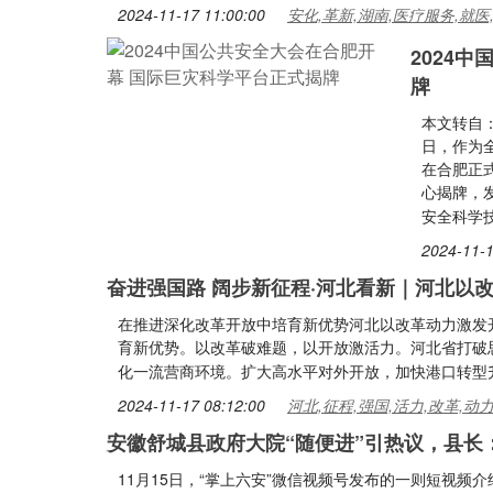
2024-11-17 11:00:00
安化,革新,湖南,医疗服务,就医
2024
牌
本文转自：
日，作为
在合肥正
心揭牌，发
安全科学
2024-11-1
奋进强国路 阔步新征程·河北看新｜河北以
在推进深化改革开放中培育新优势河北以改革动力激发
育新优势。以改革破难题，以开放激活力。河北省打破
化一流营商环境。扩大高水平对外开放，加快港口转型
2024-11-17 08:12:00
河北,征程,强国,活力,改革,动
安徽舒城县政府大院“随便进”引热议，县长
11月15日，“掌上六安”微信视频号发布的一则短视频