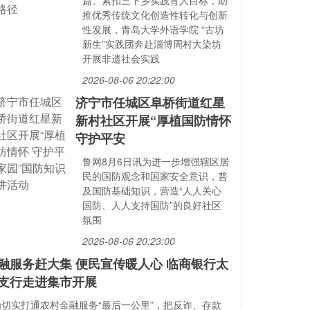
篇。紧扣三下乡实践育人目标，助
推优秀传统文化创造性转化与创新
性发展，青岛大学外语学院 “古坊
新生”实践团奔赴淄博周村大染坊
开展非遗社会实践
2026-08-06 20:22:00
济宁市任城区阜桥街道红星
新村社区开展“厚植国防情怀
守护平安
鲁网8月6日讯为进一步增强辖区居
民的国防观念和国家安全意识，普
及国防基础知识，营造“人人关心
国防、人人支持国防”的良好社区
氛围
2026-08-06 20:23:00
融服务赶大集 便民宣传暖人心 临商银行太
支行走进集市开展
为切实打通农村金融服务“最后一公里”，把反诈、存款