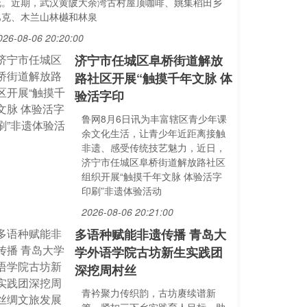
花。近期，武汉黄陂大余湾古村屋顶咖啡、姚集稻田乡
巴克、木兰山林樾和林泉
026-08-06 20:20:00
济宁市任城区阜桥街道解放
路社区开展“触摸千年文脉 体
验活字印
鲁网8月6日讯为丰富辖区青少年课
余文化生活，让青少年近距离接触
非遗、感受传统技艺魅力，近日，
济宁市任城区阜桥街道解放路社区
组织开展“触摸千年文脉 体验活字
印刷”非遗体验活动
2026-08-06 20:21:00
多语种赋能非遗传播 青岛大
学外语学院古坊新生实践团
深挖周村丝
青衿聚力传织韵，古坊赓续谱新