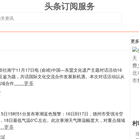
头条订阅服务
更
南宁11月17日电 (俞靖)中国—东盟文化遗产主题对话活动16
互鉴为题，共话国际文化交流合作发展新机遇。本次对话活动以从
……更多
领域合作
展
15日15时51分发布寒潮蓝色预警：16日到17日，德州市受强冷空
℃，18日最低气温0℃左右。此次寒潮天气降温幅度大，对重点领域
村
…更多
领域