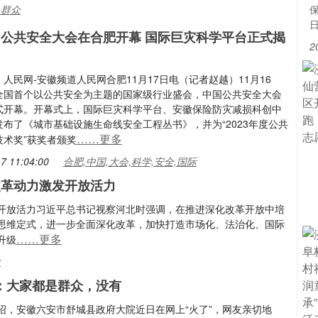
,群众
中国公共安全大会在合肥开幕 国际巨灾科学平台正式揭
2
人民网-安徽频道人民网合肥11月17日电（记者赵越）11月16
全国首个以公共安全为主题的国家级行业盛会，中国公共安全大会
式开幕。开幕式上，国际巨灾科学平台、安徽保险防灾减损科创中
布了《城市基础设施生命线安全工程丛书》，并为“2023年度公共
……更多
技术奖”获奖者颁奖
7 11:04:00
合肥,中国,大会,科学,安全,国际
改革动力激发开放活力
开放活力习近平总书记视察河北时强调，在推进深化改革开放中培
思维定式，进一步全面深化改革，加快打造市场化、法治化、国际
……更多
升级
力
：大家都是群众，没有
介绍，安徽六安市舒城县政府大院近日在网上“火了”，网友亲切地