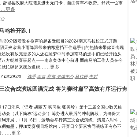
，舒城县政府大院随意进出无门卡，自由停车不收费。舒城一位市
……更多
群众
马鸣枪开跑！
时30分随着发令枪声响起备受瞩目的2024南京马拉松正式开跑
现场阴天夹杂着小雨降温带来的寒意挡不住选手们的热情来带你直击现
色还没有放亮更多的人还在睡梦中时参加南马的选手们已经开始从
面八方朝着赛事起点——南京奥体中心前进 而南马的工作人员在今
……更多
间就忙碌起来摆放道旗
7 08:39:00
选手,南京,赛道,奥体中心,马拉松,中时
三次合成演练圆满完成 将为赛时扁平高效有序运行夯
月17日消息（记者 胡丽齐 实习生 张美玲）第十二届全国少数民族
运动会（以下简称“运动会”）筹办进入最后的冲刺阶段，为确保大
顺利开展，11月16日，运动会举行第三次合成演练。清晨六时许，
浓稠如墨，押加竞赛项目场馆内，开赛日全要素协同演练正有条不
……更多
着