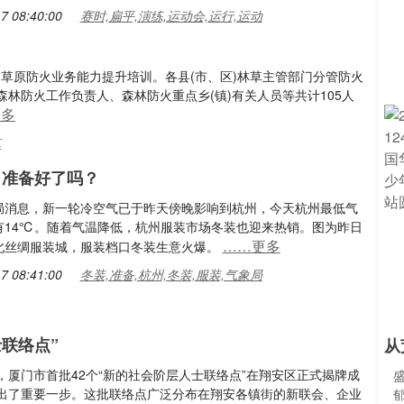
7 08:40:00
赛时,扁平,演练,运动会,运行,运动
和草原防火业务能力提升培训。各县(市、区)林草主管部门分管防火
林防火工作负责人、森林防火重点乡(镇)有关人员等共计105人
更多
草
 准备好了吗？
局消息，新一轮冷空气已于昨天傍晚影响到杭州，今天杭州最低气
有14℃。随着气温降低，杭州服装市场冬装也迎来热销。图为昨日
……更多
北丝绸服装城，服装档口冬装生意火爆。
7 08:41:00
冬装,准备,杭州,冬装,服装,气象局
联络点”
从
日，厦门市首批42个“新的社会阶层人士联络点”在翔安区正式揭牌成
出了重要一步。这批联络点广泛分布在翔安各镇街的新联会、企业