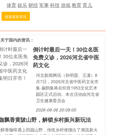
体育
娱乐
财经
军事
科技
游戏
教育
育儿
搜索最新资讯
多关于
国内
的资讯：
倒计时最后一天！30位名医
免费义诊，2026河北省中医
药文化
河北新闻网讯（孙明霞、王潇）8
月7日，2026河北省中医药文化市
集·扁鹊集将在织音1953文化艺术
园区正式启动。本次活动由河北省
卫生健康委员会
2026-08-06 20:08:00
咖飘香黄陂山野，解锁乡村振兴新玩法
当醇香咖啡遇上田园山野，传统乡村便撞出了潮流新火