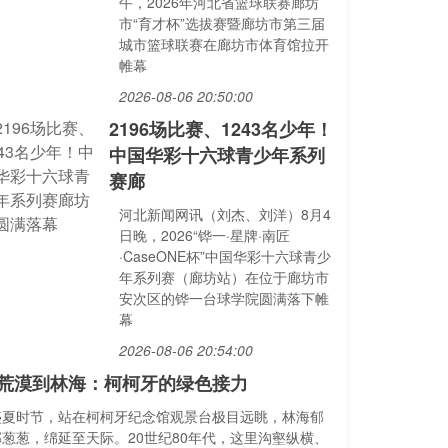
午，2026年河北省篮球联赛廊坊
市“育才杯”选拔赛暨廊坊市第三届
城市篮球联赛在廊坊市体育馆拉开
帷幕
2026-08-06 20:50:00
2196场比赛、1243名少年！
中国华彩十六球青少年系列
赛廊
河北新闻网讯（刘杰、刘洋）8月4
日晚，2026“铧一·星牌·南匠
·CaseONE杯”中国华彩十六球青少
年系列赛（廊坊站）在位于廊坊市
安次区的铧一台球学院圆满落下帷
幕
2026-08-06 20:54:00
荒漠到林海：柯柯牙的绿色接力
盛夏时节，站在柯柯牙纪念馆观景台极目远眺，林海郁
郁葱葱，绵延至天际。20世纪80年代，这里沟壑纵横、