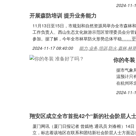
2024-11-1
开展森防培训 提升业务能力
11月13日至15日，市规划和自然资源局举办全市森林
工作负责人、西山生态文化旅游示范区管理委员会分管森
……
参加。据了解，今年全市林草防火形势总体平稳
2024-11-17 08:40:00
能力,业务,培训,防火,森林,林
你的冬装
据市气象
温预计只
在杭州环
2024-11-1
翔安区成立全市首批42个“新的社会阶层人士
厦门网讯（厦门日报记者 曾嫣艳 通讯员 刘春榕）14
立，标志着该地区在联系和团结新社会阶层人士方面迈