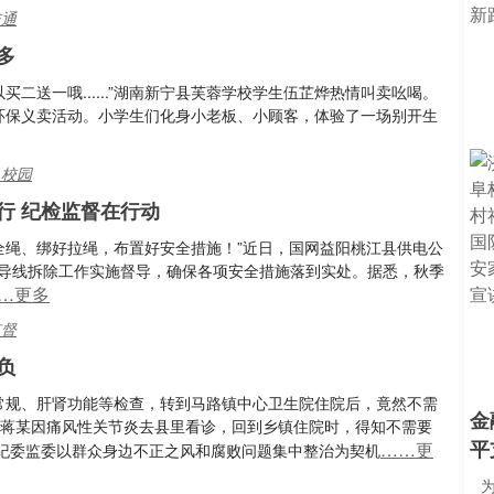
交通
多
二送一哦......”湖南新宁县芙蓉学校学生伍芷烨热情叫卖吆喝。
的环保义卖活动。小学生们化身小老板、小顾客，体验了一场别开生
,校园
行 纪检监督在行动
全绳、绑好拉绳，布置好安全措施！”近日，国网益阳桃江县供电公
杆导线拆除工作实施督导，确保各项安全措施落到实处。据悉，秋季
…更多
监督
负
血常规、肝肾功能等检查，转到马路镇中心卫生院住院后，竟然不需
金
者蒋某因痛风性关节炎去县里看诊，回到乡镇住院时，得知不需要
平
……更
纪委监委以群众身边不正之风和腐败问题集中整治为契机