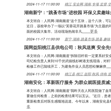
2024-11-17 11:00:00
桃江,安全网,湖南,专项,监督,
湖南新宁：“跳蚤市场”进校园 环保义卖趣味
本文转自：人民网-湖南频道“这个五块，这个八块，可以买
近日，该校举办了一场以“芙蓉花开跳蚤市场”为主题
……更多
面的校园大集市。活动现场热闹非凡
2024-11-17 11:00:00
新宁,湖南,跳蚤市场,跳蚤,趣味
国网益阳桃江县供电公司：秋风送爽 安全先
本文转自：人民网-湖南频道“拆除旧杆前一定要系好安
司纪检负责人来到10千伏武镇线杉树港支线现场，对
…
检修工作已陆续开工，为避免作业人员思想松懈麻痹
2024-11-17 11:00:00
桃江县,桃江,益阳,秋风,供电,
湖南安化：革新医疗服务 为群众就医提质减
本文转自：人民网-湖南频道“我昨天在人民医院做了
要做任何检查，之前的检查结果可以互认。”近日，患
重新检查后对医生感慨地说道。今年以来，湖南安化县
多