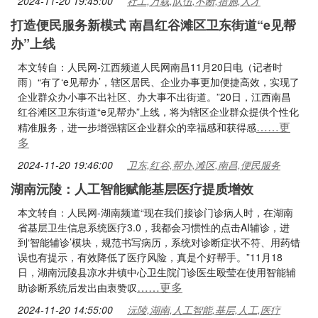
2024-11-20 19:45:00
社工,万载,队伍,不断,措施,人才
打造便民服务新模式 南昌红谷滩区卫东街道“e见帮
办”上线
本文转自：人民网-江西频道人民网南昌11月20日电（记者时
雨）“有了‘e见帮办’，辖区居民、企业办事更加便捷高效，实现了
企业群众办小事不出社区、办大事不出街道。”20日，江西南昌
红谷滩区卫东街道“e见帮办”上线，将为辖区企业群众提供个性化
……更
精准服务，进一步增强辖区企业群众的幸福感和获得感
多
2024-11-20 19:46:00
卫东,红谷,帮办,滩区,南昌,便民服务
湖南沅陵：人工智能赋能基层医疗提质增效
本文转自：人民网-湖南频道“现在我们接诊门诊病人时，在湖南
省基层卫生信息系统医疗3.0，我都会习惯性的点击AI辅诊，进
到‘智能辅诊’模块，规范书写病历，系统对诊断症状不符、用药错
误也有提示，有效降低了医疗风险，真是个好帮手。”11月18
日，湖南沅陵县凉水井镇中心卫生院门诊医生殴莹在使用智能辅
……更多
助诊断系统后发出由衷赞叹
2024-11-20 14:55:00
沅陵,湖南,人工智能,基层,人工,医疗