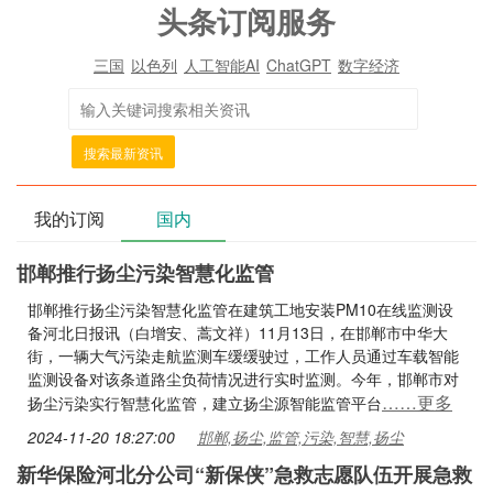
头条订阅服务
三国
以色列
人工智能AI
ChatGPT
数字经济
搜索最新资讯
我的订阅
国内
邯郸推行扬尘污染智慧化监管
邯郸推行扬尘污染智慧化监管在建筑工地安装PM10在线监测设
备河北日报讯（白增安、蒿文祥）11月13日，在邯郸市中华大
街，一辆大气污染走航监测车缓缓驶过，工作人员通过车载智能
监测设备对该条道路尘负荷情况进行实时监测。今年，邯郸市对
……更多
扬尘污染实行智慧化监管，建立扬尘源智能监管平台
2024-11-20 18:27:00
邯郸,扬尘,监管,污染,智慧,扬尘
新华保险河北分公司“新保侠”急救志愿队伍开展急救