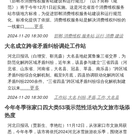
《邯郸市消费维权服务站建设和运行规范》（以下简称《规
范》）将于今年12月1日起实施。这是河北省首个消费维权服务
站市级地方标准，为促进邯郸消费维权服务站建设和运行规范
化、标准化提供了依据。消费维权服务站是解决消费维权纠纷的
……更多
一线窗口
2024-11-20 18:30:00
邯郸,消费维权,服务站,运行,消费,建设
大名成立跨省矛盾纠纷调处工作站
河北日报讯（白增安、靳兆森）大名县地处冀鲁豫三省交界，为
防范化解跨区域矛盾纠纷，近年来，该县参与建立“三省四县（河
北省、山东省、河南省，大名县、冠县、莘县、南乐县）”跨区域
矛盾纠纷综合化解机制。截至9月底，四县协调联动化解跨区域
矛盾纠纷2200余件。“三省四县”跨区域矛盾纠纷综合化解机制建
……更多
立以来
2024-11-20 18:30:00
工作站,大名,纠纷,矛盾,工作,大名县
今年冬季张家口四大类53项示范性活动为文旅市场添
热度
河北日报讯（贾新生、李艳红）11月12日，从张家口市文旅局获
悉，今年冬季，该市将依托2024河北冰雪旅游欢乐季，围绕冰雪