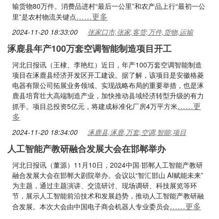
输货物80万件。消费品进村“最后一公里”和农产品上行“最初一公
……更多
里”是农村物流关键点
2024-11-20 18:33:00
张家口市,张家,客货,万件,货物,运输
涿鹿县年产100万套空调智能制造项目开工
河北日报讯（王棣、李艳红）近日，年产100万套空调智能制造
项目在涿鹿县经济开发区开工建设。据了解，该项目是安徽格菱
电器有限公司拓展业务领域、实现战略布局的重要举措，也是涿
鹿县培育壮大高端制造产业，加快推动县域经济转型升级的有力
……更
抓手。项目总投资5亿元，将建成标准化厂房4万平方米
多
2024-11-20 18:34:00
涿鹿县,涿鹿,万套,空调,智能,项目
人工智能产教研融合发展大会在邯郸举办
河北日报讯（董源）11月10日，2024中国·邯郸人工智能产教研
融合发展大会在邯郸大剧院举办。会议以“智汇邯山 AI赋能未来”
为主题，通过主题演讲、交流研讨、现场调研、科技展览等环
节，展示人工智能前沿技术和发展趋势，推动人工智能产教研融
……更多
合发展。本次大会由中国电子商会机器人专业委员会