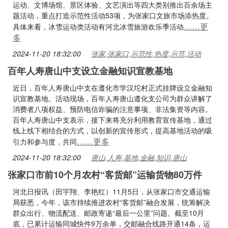
运动、文博场馆、景区体验、文艺演出等四大类别推出百余场主
题活动，重点打造示范性活动53项，为张家口文旅市场添热度。
……更
具体来看，冰雪运动类活动有河北冰雪旅游欢乐季活动
多
2024-11-20 18:32:00
张家,张家口,示范性,热度,示范,活动
百年人寿唐山中支设立金融知识宣教基地
近日，百年人寿唐山中支在遵化市学汉坨村正式挂牌设立金融知
识宣教基地。活动现场，百年人寿唐山遵化支公司为群众讲解了
消费者八项权益、预防电信诈骗的注意事项、非法集资等内容。
百年人寿唐山中支表示，接下来将充分利用教育宣传基地，通过
线上线下相结合的方式，以创新的宣传形式，提高基地活动的吸
……更多
引力和参与度，共同
2024-11-20 18:32:00
唐山,人寿,基地,金融,知识,唐山
张家口市前10个月农村“客货邮”运输货物80万件
河北日报讯（田宇翔、李艳红）11月5日，从张家口市交通运输
局获悉，今年，该市持续推进农村“客货邮”融合发展，统筹解决
群众出行、物流配送、邮政寄递“最后一公里”问题。截至10月
底，已累计运输同城快件9万余单，交邮融合线路开通14条，运