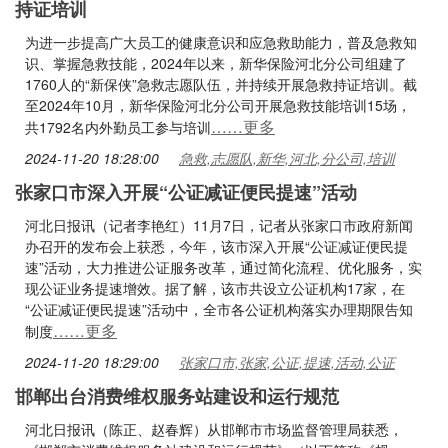
持证培训
为进一步提高广大员工的健康意识和应急救助能力，普及急救知
识、掌握急救技能，2024年以来，新华保险河北分公司组建了
1760人的“新保侠”急救志愿队伍，并持续开展急救持证培训。截
至2024年10月，新华保险河北分公司开展急救技能培训15场，
……更多
共1792名内外勤员工参与培训
2024-11-20 18:28:00
急救,志愿队,新华,河北,分公司,培训
张家口市深入开展“公证减证便民提速”活动
河北日报讯（记者李艳红）11月7日，记者从张家口市政府新闻
办召开的发布会上获悉，今年，该市深入开展“公证减证便民提
速”活动，大力推进公证服务改革，通过简化流程、优化服务，实
现公证业务提速增效。据了解，该市共设立公证机构17家，在
“公证减证便民提速”活动中，全市各公证机构落实办理期限告知
……更多
制度
2024-11-20 18:29:00
张家口市,张家,公证,提速,活动,公证
邯郸出台消费维权服务站建设和运行规范
河北日报讯（陈正、赵春辉）从邯郸市市场监督管理局获悉，