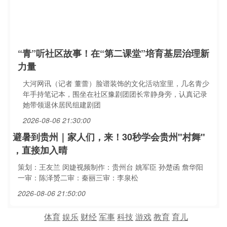
“青”听社区故事！在“第二课堂”培育基层治理新
力量
大河网讯（记者 董蕾）脸谱装饰的文化活动室里，几名青少
年手持笔记本，围坐在社区豫剧团团长常静身旁，认真记录
她带领退休居民组建剧团
2026-08-06 21:30:00
避暑到贵州｜家人们，来！30秒学会贵州"村舞"
，直接加入晴
策划：王友兰 闵婕视频制作：贵州台 姚军臣 孙楚函 詹华阳
一审：陈泽赟二审：秦丽三审：李泉松
2026-08-06 21:50:00
体育
娱乐
财经
军事
科技
游戏
教育
育儿