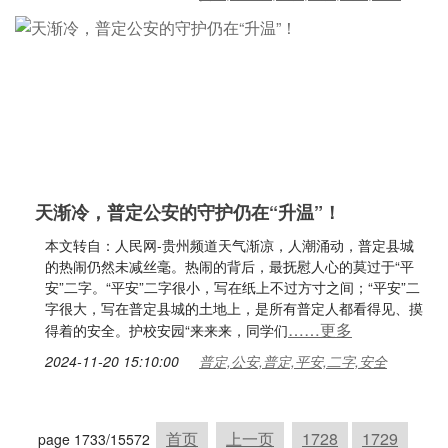
天渐冷，普定公安的守护仍在“升温”！
本文转自：人民网-贵州频道天气渐凉，人潮涌动，普定县城
的热闹仍然未减丝毫。热闹的背后，最抚慰人心的莫过于“平
安”二字。“平安”二字很小，写在纸上不过方寸之间；“平安”二
字很大，写在普定县城的土地上，是所有普定人都看得见、摸
……更多
得着的安全。护校安园“来来来，同学们
2024-11-20 15:10:00
普定,公安,普定,平安,二字,安全
首页
上一页
1728
1729
page 1733/15572