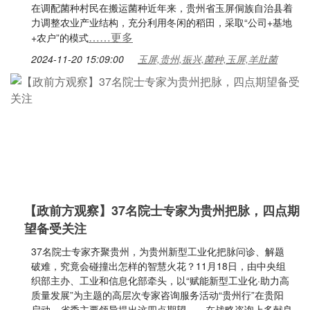
在调配菌种村民在搬运菌种近年来，贵州省玉屏侗族自治县着
力调整农业产业结构，充分利用冬闲的稻田，采取“公司+基地
……更多
+农户”的模式
2024-11-20 15:09:00
玉屏,贵州,振兴,菌种,玉屏,羊肚菌
【政前方观察】37名院士专家为贵州把脉，四点期
望备受关注
37名院士专家齐聚贵州，为贵州新型工业化把脉问诊、解题
破难，究竟会碰撞出怎样的智慧火花？11月18日，由中央组
织部主办、工业和信息化部牵头，以“赋能新型工业化·助力高
质量发展”为主题的高层次专家咨询服务活动“贵州行”在贵阳
启动。省委主要领导提出这四点期望——在战略咨询上多献良