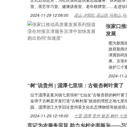
正式启动运营，为社区居民提供集志愿服务、休闲娱乐
室、茶艺学习室、健康讲座室、老年棋牌室……走进珍
2024-11-29 12:08:00
花山,夕阳红,花山区,马鞍山,马
张家口推
发展
图为新闻
政府新闻
津冀协同
奥、京张
保护三个
2024-11-2
“树”说贵州 | 湄潭七里坝：古银杏树叶黄了
位于湄潭县复兴镇七里坝村“七仙女”古银杏群的树叶
金弹子古树是开发打造“古树村落”旅游的理想之地七里
园、湄潭浙江大学旧址贵州茶文化生态博物馆等旅游景点
2024-11-29 12:19:00
七里,湄潭,贵州,银杏,树叶,七
牢记为农服务宗旨 助力乡村全面振兴——