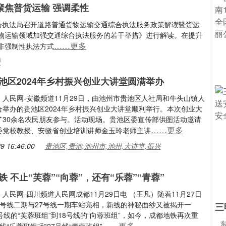
聚焦普货运输 强调柔性
综合执法局召开道路普通货物运输交通综合执法服务政策解读暨货运
物运输领域加强交通综合执法服务的若干举措》进行解读。在提升
……更多
非强制性执法方式
通
池区2024年乡村振兴创业大讲堂圆满举办
人民网-安徽频道11月29日，由池州市贵池区人社局和牛头山镇人
合举办的贵池区2024年乡村振兴创业大讲堂顺利举行。本次创业大
了30余名农民朋友参与。活动现场。贵池区委宣传部供图活动邀请
……更多
委党校教授、安徽省创业培训讲师金玉玲老师主讲
9 16:46:00
贵池区,贵池,池州市,池州,大讲堂,振兴
 不止“芙蓉”“向蓉”，还有“乐蓉”“青蓉”
人民网-四川频道人民网成都11月29日电 （王凡）随着11月27日
8号线二期与27号线一期车站亮相，新线的神秘面纱又被揭开一
三
号线的“芙蓉班组”到18号线的“向蓉班组”，如今，成都地铁再次重
……更多