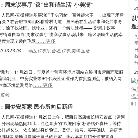
：周末议事厅“议”出和谐生活“小美满”
2
：人民网-安徽频道基层治理千头万绪，百姓诉求不一，出现了矛盾
​
解决？在合肥市蜀山区稻香村街道，居民若在生活琐事和公共事务
题
恼，除了找社区、找物业，还有一个解决途径——找“周末议事
香村街道自举办“周末议事厅”协商议事活动以来，辖区居民生活的幸
……更多
意度实现了质的飞跃
9 16:36:00
蜀山,议事厅,合肥,议事,美满,生活
李甜甜）11月29日，宁夏首个营商环境监测站在银川市营商环境服
2
塞尚乳业、中房实业等9个代表性企业作为首批监测点，被纳入网
……更多
营商环境监测网络
,监测
：圆梦安新家 民心所向启新程
人民网-安徽频道11月29日上午，肥西县高店镇长镇安置点（运河
）分房现场热闹非凡，红色喜庆的“欢迎回家”标语格外喜庆，等待
众排起长队，依次通过身份验证、登记、抽号、签字确认、选房等
……
家满怀期待地迎接属于自己的新家。肥西县高店镇长镇安置点