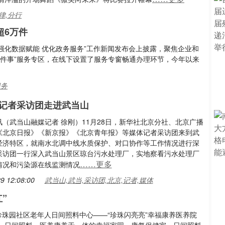
律,分行
超6万件
“强化数据赋能 优化政务服务”工作新闻发布会上披露，聚焦企业和
一件事”服务专区，在线下设置了服务专窗畅通办理环节，今年以来
服务
记者采访团走进武当山
（武当山融媒记者 徐刚）11月28日，新华社北京分社、北京广播
《北京日报》《新京报》《北京青年报》等媒体记者采访团来到武
经济特区，就南水北调中线水质保护、对口协作等工作情况进行深
采访团一行深入武当山景区琼台污水处理厂，实地察看污水处理厂
……更多
情况和污染源在线监测情况
9 12:08:00
武当山,武当,采访团,北京,记者,媒体
”
珍珠园社区老年人日间照料中心——“珍珠闪亮亮”幸福康养医养院