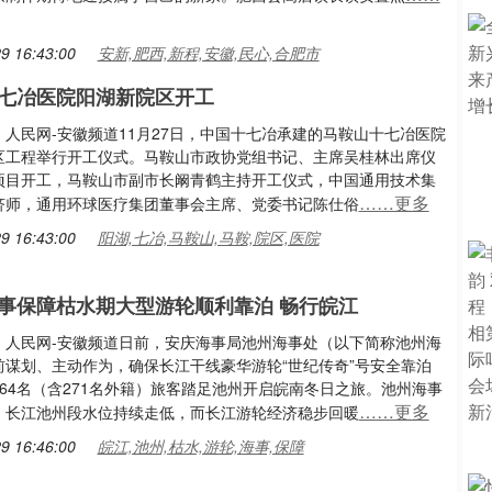
9 16:43:00
安新,肥西,新程,安徽,民心,合肥市
七冶医院阳湖新院区开工
人民网-安徽频道11月27日，中国十七冶承建的马鞍山十七冶医院
区工程举行开工仪式。马鞍山市政协党组书记、主席吴桂林出席仪
项目开工，马鞍山市副市长阚青鹤主持开工仪式，中国通用技术集
……更多
济师，通用环球医疗集团董事会主席、党委书记陈仕俗
9 16:43:00
阳湖,七冶,马鞍山,马鞍,院区,医院
事保障枯水期大型游轮顺利靠泊 畅行皖江
：人民网-安徽频道日前，安庆海事局池州海事处（以下简称池州海
前谋划、主动作为，确保长江干线豪华游轮“世纪传奇”号安全靠泊
64名（含271名外籍）旅客踏足池州开启皖南冬日之旅。池州海事
……更多
，长江池州段水位持续走低，而长江游轮经济稳步回暖
9 16:46:00
皖江,池州,枯水,游轮,海事,保障