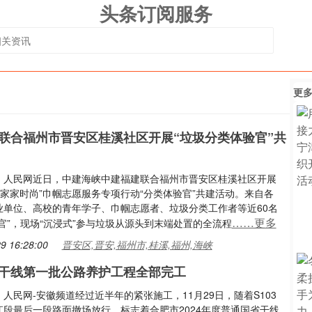
头条订阅服务
更
联合福州市晋安区桂溪社区开展“垃圾分类体验官”共
：人民网近日，中建海峡中建福建联合福州市晋安区桂溪社区开展
·家家时尚”巾帼志愿服务专项行动“分类体验官”共建活动。来自各
业单位、高校的青年学子、巾帼志愿者、垃圾分类工作者等近60名
……更多
官”，现场“沉浸式”参与垃圾从源头到末端处置的全流程
9 16:28:00
晋安区,晋安,福州市,桂溪,福州,海峡
干线第一批公路养护工程全部完工
人民网-安徽频道经过近半年的紧张施工，11月29日，随着S103
江段最后一段路面撤场放行，标志着合肥市2024年度普通国省干线