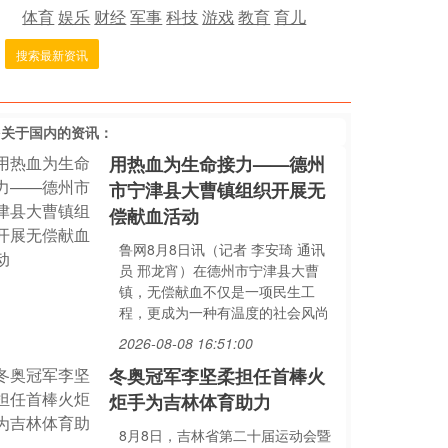
体育
娱乐
财经
军事
科技
游戏
教育
育儿
搜索最新资讯
多关于
国内
的资讯：
用热血为生命接力——德州
市宁津县大曹镇组织开展无
偿献血活动
鲁网8月8日讯（记者 李安琦 通讯
员 邢龙宵）在德州市宁津县大曹
镇，无偿献血不仅是一项民生工
程，更成为一种有温度的社会风尚
2026-08-08 16:51:00
冬奥冠军李坚柔担任首棒火
炬手为吉林体育助力
8月8日，吉林省第二十届运动会暨