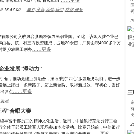
线“乐蓉班组”和27号线“青蓉班组”
9 16:47:00
成都,芙蓉,地铁,班组,成都,服务
2
制衣有限公司入驻凤台县顾桥镇农民创业园。至此，该园入驻企业已
年由县、镇、村三方投资建成，占地20余亩，厂房面积4000多平方
……更多
村返乡农民工创办
台
企业发展“添动力”
引领，推动党建业务融合，按照秉持“四心”激发服务动能，进一步
发展上蹚出一条新路子、迈上新台阶、取得新成效。守初心，当好
……更多
作出发点
三
,发展
征程”合唱大赛
持续丰富干部员工的精神文化生活，近日，中信银行芜湖分行工会
2
全行全体干部员工近百人现场参加本次活动。比赛开始前，中信银行
……更多
情洋溢的开场舞蹈《微笑向未来》将比赛拉开帷幕