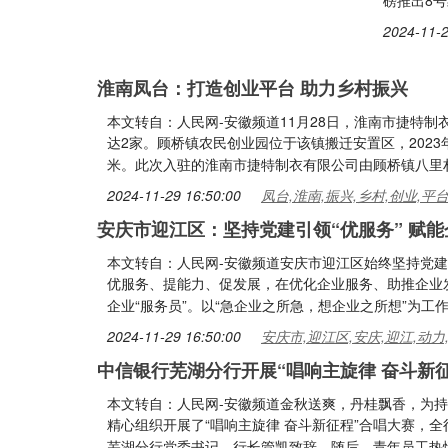
磅推出8号
2024-11-2
淮南凤台：打造创业平台 助力乡村振兴
本文转自：人民网-安徽频道11月28日，淮南市捷特
达2家。顾桥镇农民创业园位于该镇搬迁安置区，2023
米。此次入驻的淮南市捷特制衣有限公司由顾桥镇八里
2024-11-29 16:50:00
凤台,淮南,振兴,乡村,创业,平
安庆市迎江区：坚持党建引领“优服务” 赋能
本文转自：人民网-安徽频道安庆市迎江区始终坚持党建
优服务、提能力、促发展，在优化企业服务、助推企业
企业“服务员”。以“急企业之所急，想企业之所想”为工
2024-11-29 16:50:00
安庆市,迎江区,安庆,迎江,动力
中信银行芜湖分行开展“唱响主旋律 奋斗新
本文转自：人民网-安徽频道金秋送爽，丹桂飘香，为
精心组织开展了“唱响主旋律 奋斗新征程”合唱大赛，
芜湖分行党委书记、行长管凯致辞。随后，青年员工热