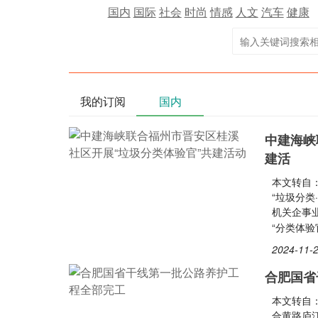
国内
国际
社会
时尚
情感
人文
汽车
健康
我的订阅
国内
中建海峡
建活
本文转自
“垃圾分类
机关企事
“分类体验
2024-11-2
合肥国省
本文转自：
合黄路庐