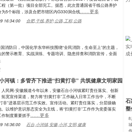
工程（第一批）项目全部完工。据悉，此次普通国省干线公路养护
……更多
为5个标段，涉及合肥市辖区内G330洞合线
9 16:34:00
合肥,干线,养护,公路,工程,公路
个全国消防日，中国化学东华科技围绕“全民消防，生命至上”的主题，
方位的警示教育、实战演练、专题培训、隐患排查和消防宣传，全面
多
传
小河镇：多管齐下推进“扫黄打非” 共筑健康文明家园
：人民网-安徽频道今年以来，安徽石台小河镇紧盯责任落实、创新
、拓宽宣传渠道，努力将“扫黄打非”工作融入日常工作当中，不断
石
黄打非”进基层示范工作实效。宣传活动。紧盯责任落实，分层级确
整
地。以维护意识形态安全为主线，将“扫黄打非”工作作为党委落实
……更多
工作制度重要抓手
9 16:36:00
石台,小河镇,安徽,小河,文明,健康