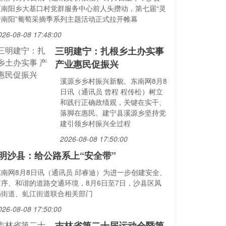
区南阳乡大基口村党群服务中心前人头攒动，第七届“灵
秀南阳”葡萄采摘季系列主题活动正式拉开帷幕
026-08-08 17:48:00
三明建宁：扎根乡土办实事
产业惠民促振兴
溪源乡乡村振兴新貌。东南网8月8
日讯（通讯员 曾程 程传松）树立
和践行正确政绩观，关键在实干、
落脚在惠民。建宁县溪源乡坚持党
建引领乡村振兴全过程
2026-08-08 17:50:00
明沙县：给公路系上“安全带”
东南网8月8日讯（通讯员 邱睿迪）为进一步创建安全、
有序、和谐的道路交通环境，8月6日至7日，沙县区凤
岗街道、虬江街道联合相关部门
026-08-08 17:50:00
吉林省第二十届运动会暨第