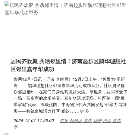
居民齐欢聚 共话邻里情！济南起步区鹊华理想社
区邻里嘉年华成功
鲁网12月7日讯（记者 李晓晨）12月7日上午，“邻聚力·零距
离”——鹊华理想社区邻里嘉年华活动成功举办。社区居民群
众邻里相约，在家门口身临其境赶大集、享服务，共同享受了
一场丰富多彩的欢乐盛宴。嘉年华活动现场，社区第一届“馨
星家庭”代表、鸿晟优图、中海物业代表共同发起“邻聚力·零距
……更多
离——共筑泉城活力社区”倡议
2024-12-07 17:26:00
邻里,起步区,嘉年,华理,济南,嘉年
华