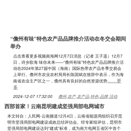
“儋州有味”特色农产品品牌推介活动在冬交会期间
举办
点击查看更多视频南海网12月7日消息（记者 王子遥）12月7
日，诗乡歌海 味你未来——“儋州有味”特色农产品品牌推介活
动在2024年第27届中国（海南）国际热带农产品冬季交易会
上举行。儋州市农业农村局局长陈国斌在致辞中表示，作为海
……更
南省农业主产区之一，儋州具有良好的自然资源优势
多
2024-12-07 17:32:00
儋州,农产,农产品,特色,品牌,活动
西部首家！云南昆明建成坚强局部电网城市
本文转自：人民网-云南频道12月4日，云南省能源局组织召开昆
明市坚强局部电网建设成效总结评估会。经专家组评估，昆明市
坚强局部电网建设达到“建成”标准，成为南方电网五省区中首个