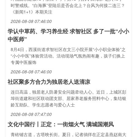
时警戒线。“白海豚”登陆后是否会北上？台风为何接二连三？
《新闻1+1》本期关注
2026-08-08 07:46:00
学认中草药、学习养生经 求智社区 多了一批“小小
中医师”
8月4日，西溪街道求智社区在文三小院开展“小小职业体验”之
“小小中医”体验营活动。活动现场气氛热闹有趣，孩子们换上
专属中医服饰
2026-08-08 07:46:00
社区聚多方合力为独居老人送清凉
连日高温，独居老人防暑安全问题牵动人心。近日，上城区彭
埠街道建和社区联动团支部、居家养老服务照料中心，集结银
龄互助队、学生志愿者与爱心人士
2026-08-08 07:47:00
文化中国行丨正定：一街烟火气 满城国潮风
青砖铺古道，古塔映长街。夏日，记者徜徉在正定县燕赵南大