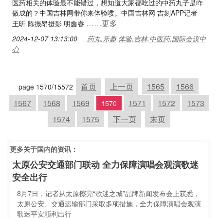
医药相关的体验最不能错过，想知道大家都吃过的中药丸子是咋
做成的？中国吉林网带你来体验喽。中国吉林网 吉刻APP记者
……更多
王昕 陈振昂摄影 明鑫睿
2024-12-07 13:13:00
药丸,乐趣,体验,吉林,中医药,国际会议中
心
首页
上一页
1565
1566
page 1570/15572
1567
1568
1569
1571
1572
1573
1570
1574
1575
下一页
末页
更多关于
国内
的资讯：
太原公安交通部门联动 全力保障演唱会观演歌迷
安全出行
8月7日，记者从太原擦亮“歌迷之城”品牌新闻发布会上获悉，
太原公安、交通运输部门采取多项措施，全力保障演唱会观演
歌迷平安顺利出行