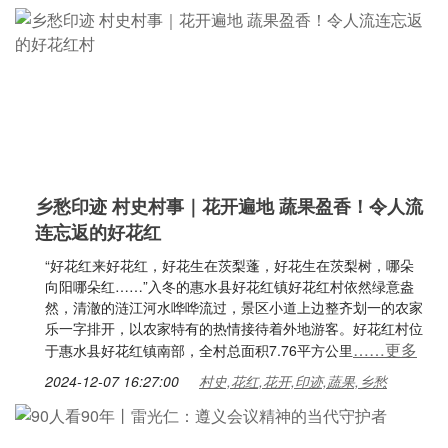
乡愁印迹 村史村事｜花开遍地 蔬果盈香！令人流
连忘返的好花红
“好花红来好花红，好花生在茨梨蓬，好花生在茨梨树，哪朵
向阳哪朵红……”入冬的惠水县好花红镇好花红村依然绿意盎
然，清澈的涟江河水哗哗流过，景区小道上边整齐划一的农家
乐一字排开，以农家特有的热情接待着外地游客。好花红村位
……更多
于惠水县好花红镇南部，全村总面积7.76平方公里
2024-12-07 16:27:00
村史,花红,花开,印迹,蔬果,乡愁