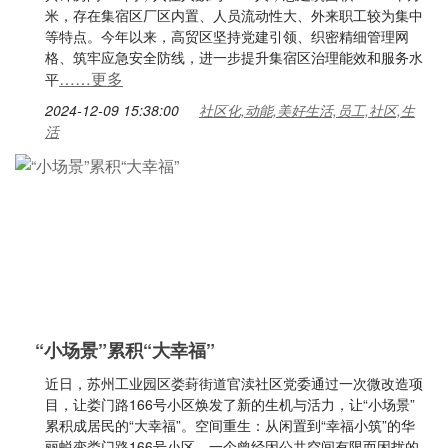
米，存在集宿区厂区内置、人员流动性大、外来职工较为集中
等特点。今年以来，高贸区坚持党建引领、织密精细管理网
格、筑牢应急安全防线，进一步提升集宿区治理能效和服务水
……更多
平
2024-12-09 15:38:00
社区化,动能,美好生活,员工,社区,生
活
“小场景”累积“大幸福”
近日，苏州工业园区娄葑街道官渎社区党委通过一次微改造项
目，让娄门路166号小区焕发了新的生机与活力，让“小场景”
累积成居民的“大幸福”。空间重生：从闲置到“幸福小筑”的华
丽蜕变娄门路166号小区，一个曾经因公共空间有限而困扰的