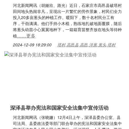
河北新闻网讯（胡娅欣、路光）近日，石家庄市高邑县破塔村
田间地头热闹非凡，呈现出一片繁忙的劳作景象，村民们全力
投入20多亩葱头的种植工作。暖阳下，数十名村民分工有
序，干劲满满。他们手持小木棍，熟练地扎破地面覆膜，随后
将葱头幼苗小心翼翼地种下，一箱箱育苗整齐放在地头等待种
……更多
植
2024-12-09 18:29:00
塔村,高邑县,高邑,洋葱,葱头,塔村
深泽县举办宪法和国家安全法集中宣传活动
河北新闻网讯（张晓姗）12月4日上午，深泽县委办公室、县
司法局、县委政法委等部门联合举办的宪法和国家安全法集中