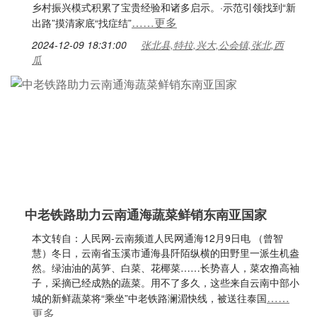
乡村振兴模式积累了宝贵经验和诸多启示。·示范引领找到“新
……更多
出路”摸清家底“找症结”
2024-12-09 18:31:00
张北县,特拉,兴大,公会镇,张北,西
瓜
中老铁路助力云南通海蔬菜鲜销东南亚国家
本文转自：人民网-云南频道人民网通海12月9日电 （曾智
慧）冬日，云南省玉溪市通海县阡陌纵横的田野里一派生机盎
然。绿油油的莴笋、白菜、花椰菜……长势喜人，菜农撸高袖
子，采摘已经成熟的蔬菜。用不了多久，这些来自云南中部小
……
城的新鲜蔬菜将“乘坐”中老铁路澜湄快线，被送往泰国
更多