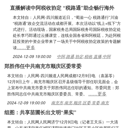
直播解读中阿税收协定 “税路通”助企畅行海外
本文转自：人民网-四川频道近日，“蜀渝一心 税路通行”川渝
“税路通”政企交流活动在成都开展。本次活动以“线上+线下”方
式进行。活动现场，国家税务总局国际税务司国际税收协定处
处长李巧郎通过云播课堂，连线全国各省和阿根廷，为赴阿根
廷投资的中资企业带来了一场关于中阿税收协定政策的专题解
……更多
读
2024-12-09 19:00:00
中阿,路通,协定,税收,直播,中阿
郑胜伟任中共南充市顺庆区委常委
本文转自：人民网-四川频道人民网成都12月9日电 （袁菡苓）
12月9日上午，南充市顺庆区召开县级领导干部任职见面会，会
上宣布中共南充市委关于郑胜伟同志任职的通知。市委同意：郑
……更多
胜伟同志任中共南充市顺庆区委委员、常委。
2024-12-09 19:00:00
南充市,南充,顺庆,区委,常委,南充
组图：共享苗圃长出文明“果实”
本文转自：人民网人民网济宁12月9日电（记者王天乐）一大清
早，山东省济宁市任城区济阳街道南门社区玉苑小区的居民们正