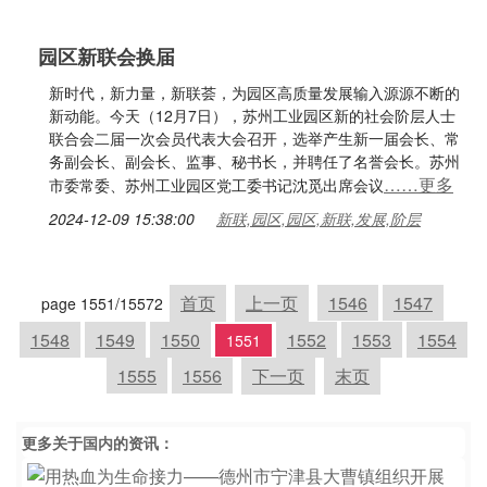
园区新联会换届
新时代，新力量，新联荟，为园区高质量发展输入源源不断的
新动能。今天（12月7日），苏州工业园区新的社会阶层人士
联合会二届一次会员代表大会召开，选举产生新一届会长、常
务副会长、副会长、监事、秘书长，并聘任了名誉会长。苏州
……更多
市委常委、苏州工业园区党工委书记沈觅出席会议
2024-12-09 15:38:00
新联,园区,园区,新联,发展,阶层
首页
上一页
1546
1547
page 1551/15572
1548
1549
1550
1552
1553
1554
1551
1555
1556
下一页
末页
更多关于
国内
的资讯：