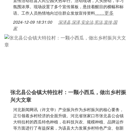
宣传活动在县人民公园火热举行。活动现场，人头攒动，学习
氛围浓厚。现场设置了多个宣传展板，悬挂着醒目的横幅和标
……更多
语。工作人员热情地向过往群众发放宣传资料
2024-12-09 18:31:00
深泽县,深泽,安全法,宪法,宣传,国
家
张北县公会镇大特拉村：一颗小西瓜，做出乡村振
兴大文章
河北新闻网讯（许文华）产业振兴作为乡村振兴的核心要务，
正引领着乡村经济的全面升级。河北省张家口市张北县公会镇
大特拉村的西瓜特色种植，在科技兴农、规模种植、品牌运作
等方面进行了有益探索，为该县大力发展乡村特色产业、创新