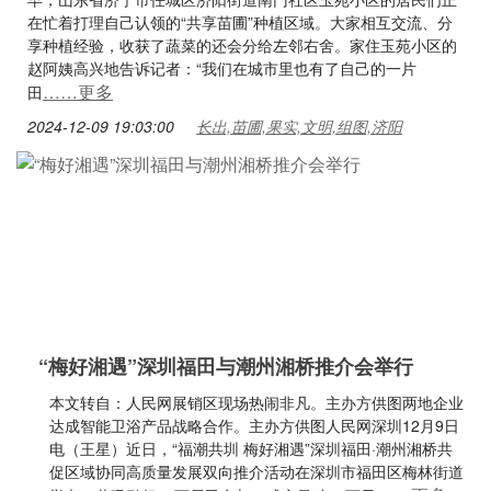
在忙着打理自己认领的“共享苗圃”种植区域。大家相互交流、分
享种植经验，收获了蔬菜的还会分给左邻右舍。家住玉苑小区的
赵阿姨高兴地告诉记者：“我们在城市里也有了自己的一片
……更多
田
2024-12-09 19:03:00
长出,苗圃,果实,文明,组图,济阳
“梅好湘遇”深圳福田与潮州湘桥推介会举行
本文转自：人民网展销区现场热闹非凡。主办方供图两地企业
达成智能卫浴产品战略合作。主办方供图人民网深圳12月9日
电（王星）近日，“福潮共圳 梅好湘遇”深圳福田·潮州湘桥共
促区域协同高质量发展双向推介活动在深圳市福田区梅林街道