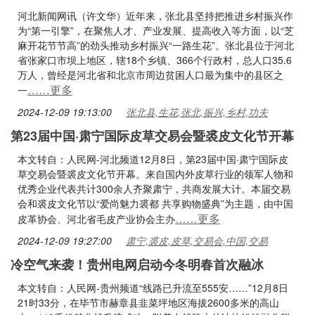
河北新闻网讯（许文华）近年来，张北县坚持把推进乡村振兴作
为“第一引擎”，在聚焦人才、产业发展、提高收入等方面，以“芝
麻开花节节高”的劲头推动乡村振兴“一路生花”。张北县位于河北
省张家口市坝上地区，辖18个乡镇、366个行政村，总人口35.6
万人，曾经是河北省和北京市周边贫困人口最为集中的县区之
……更多
一
2024-12-09 19:13:00
张北县,生花,张北,振兴,乡村,功夫
第23届中国·肃宁国际皮草交易会暨裘皮文化节开幕
本文转自：人民网-河北频道12月8日，第23届中国·肃宁国际皮
草交易会暨裘皮文化节开幕。来自国内外皮草行业的领军人物和
优秀企业代表共计300余人齐聚肃宁，共商发展大计。本届交易
会和裘皮文化节以“爱尚魅力裘都 共享购物盛典”为主题，由中国
……更多
皮革协会、河北省毛皮产业协会主办
2024-12-09 19:27:00
肃宁,裘皮,皮草,交易会,中国,交易
冷空气来袭！贵州电网启动今冬明春首次融冰
本文转自：人民网-贵州频道“线路已升流至555安……”12月8日
21时33分，在毕节市赫章县韭菜坪地区海拔2600多米的高山