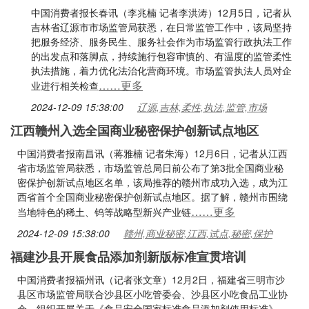
中国消费者报长春讯（李兆楠 记者李洪涛）12月5日，记者从
吉林省辽源市市场监管局获悉，在日常监管工作中，该局坚持
把服务经济、服务民生、服务社会作为市场监管行政执法工作
的出发点和落脚点，持续施行包容审慎的、有温度的监管柔性
执法措施，着力优化法治化营商环境。市场监管执法人员对企
……更多
业进行相关检查
2024-12-09 15:38:00
辽源,吉林,柔性,执法,监管,市场
江西赣州入选全国商业秘密保护创新试点地区
中国消费者报南昌讯（蒋雅楠 记者朱海）12月6日，记者从江西
省市场监管局获悉，市场监管总局日前公布了第3批全国商业秘
密保护创新试点地区名单，该局推荐的赣州市成功入选，成为江
西省首个全国商业秘密保护创新试点地区。据了解，赣州市围绕
……更多
当地特色的稀土、钨等战略型新兴产业链
2024-12-09 15:38:00
赣州,商业秘密,江西,试点,秘密,保护
福建沙县开展食品添加剂新版标准宣贯培训
中国消费者报福州讯（记者张文章）12月2日，福建省三明市沙
县区市场监管局联合沙县区小吃管委会、沙县区小吃食品工业协
会，组织开展关于《食品安全国家标准食品添加剂使用标准》