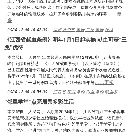
上，110千伏赫韭线升流成功，附着在线路上的冰块纷纷融化脱
落，7分钟后，线路融冰工作全部完成。这是今冬贵州电网首条
……更
开展融冰的输电线路，拉开了今冬明春防冰抗冰的序幕
多
2024-12-09 19:42:00
贵州,冷空气,电网,贵州,电网,线路
《江西省献血条例》明年1月1日起实施 献血可获“三
免”优待
本文转自：人民网-江西频道人民网南昌12月9日电（记者秦海
峰）记者9日获悉，《江西省献血条例》（以下简称《条例》）
已由江西省第十四届人民代表大会常务委员会第十次会议通过，
将于2025年1月1日起正式实施。《条例》在原来实施办法的基础
……更多
上，提出了一系列创新举措，比如延长献血年龄
2024-12-09 19:58:00
江西省,江西,条例,用血,条例,献血者
“邻里学堂”点亮居民多彩生活
本文转自：人民网-江西频道2024年1月，江西省九江市永修县丰
安街道积极探索社区治理新模式，以永丰社区为试点，依托新时
代文明实践所，办起了独具特色的“邻里学堂”。“邻里学堂”以“交
流、学习、促进”为目的，整合辖区内资源，邀请专业教师并联动