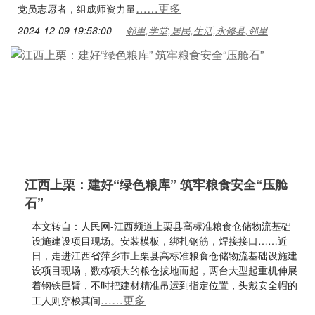
……更多
党员志愿者，组成师资力量
2024-12-09 19:58:00
邻里,学堂,居民,生活,永修县,邻里
江西上栗：建好“绿色粮库” 筑牢粮食安全“压舱
石”
本文转自：人民网-江西频道上栗县高标准粮食仓储物流基础
设施建设项目现场。安装模板，绑扎钢筋，焊接接口……近
日，走进江西省萍乡市上栗县高标准粮食仓储物流基础设施建
设项目现场，数栋硕大的粮仓拔地而起，两台大型起重机伸展
着钢铁巨臂，不时把建材精准吊运到指定位置，头戴安全帽的
……更多
工人则穿梭其间