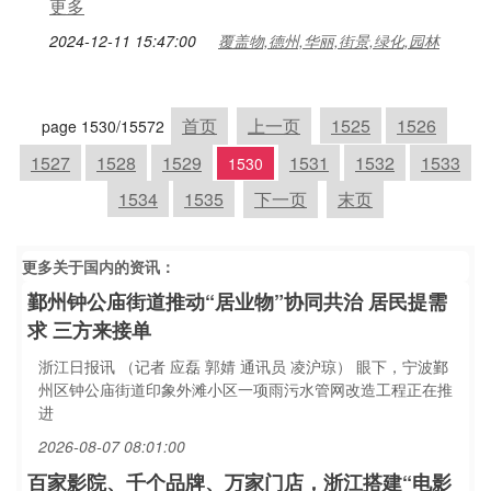
更多
2024-12-11 15:47:00
覆盖物,德州,华丽,街景,绿化,园林
首页
上一页
1525
1526
page 1530/15572
1527
1528
1529
1531
1532
1533
1530
1534
1535
下一页
末页
更多关于
国内
的资讯：
鄞州钟公庙街道推动“居业物”协同共治 居民提需
求 三方来接单
浙江日报讯 （记者 应磊 郭婧 通讯员 凌沪琼） 眼下，宁波鄞
州区钟公庙街道印象外滩小区一项雨污水管网改造工程正在推
进
2026-08-07 08:01:00
百家影院、千个品牌、万家门店，浙江搭建“电影