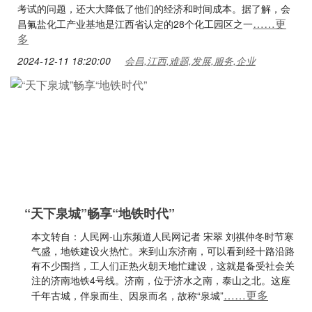
考试的问题，还大大降低了他们的经济和时间成本。据了解，会
……更
昌氟盐化工产业基地是江西省认定的28个化工园区之一
多
2024-12-11 18:20:00
会昌,江西,难题,发展,服务,企业
“天下泉城”畅享“地铁时代”
本文转自：人民网-山东频道人民网记者 宋翠 刘祺仲冬时节寒
气盛，地铁建设火热忙。来到山东济南，可以看到经十路沿路
有不少围挡，工人们正热火朝天地忙建设，这就是备受社会关
注的济南地铁4号线。济南，位于济水之南，泰山之北。这座
……更多
千年古城，伴泉而生、因泉而名，故称“泉城”