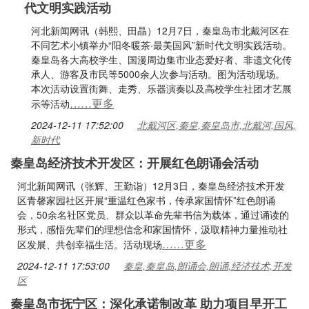
代文明实践活动
河北新闻网讯（韩熙、田晶）12月7日，秦皇岛市北戴河区在
不同艺术小镇举办“阳冬暖茶·最美国风”新时代文明实践活动。
秦皇岛各大高校学生、国漫周边集市业态爱好者、非遗文化传
承人、游客及市民等5000余人次参与活动。图为活动现场。
本次活动设置街舞、走秀、乐器演奏以及高校学生社团才艺展
……更多
示等活动
2024-12-11 17:52:00
北戴河区,秦皇,秦皇岛市,北戴河,国风,
新时代
秦皇岛经济技术开发区：开展红色朗诵会活动
河北新闻网讯（张辉、王勤诣）12月3日，秦皇岛经济技术开发
区青馨家园社区开展“重温红色家书，传承家国情怀”红色朗诵
会，50余名社区党员、群众以革命先辈书信为载体，通过诵读的
形式，感悟先辈们的理想信念和家国情怀，汲取精神力量推动社
……更多
区发展、共创幸福生活。活动现场
2024-12-11 17:53:00
秦皇,秦皇岛,朗诵会,朗诵,经济技术,开发
区
秦皇岛市抚宁区：深化承诺制改革 助力项目早开工