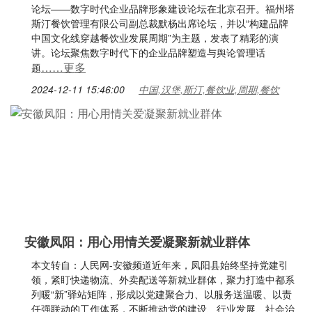
论坛——数字时代企业品牌形象建设论坛在北京召开。福州塔
斯汀餐饮管理有限公司副总裁默杨出席论坛，并以“构建品牌
中国文化线穿越餐饮业发展周期”为主题，发表了精彩的演
讲。论坛聚焦数字时代下的企业品牌塑造与舆论管理话
……更多
题
2024-12-11 15:46:00
中国,汉堡,斯汀,餐饮业,周期,餐饮
安徽凤阳：用心用情关爱凝聚新就业群体
本文转自：人民网-安徽频道近年来，凤阳县始终坚持党建引
领，紧盯快递物流、外卖配送等新就业群体，聚力打造中都系
列暖“新”驿站矩阵，形成以党建聚合力、以服务送温暖、以责
任强联动的工作体系，不断推动党的建设、行业发展、社会治