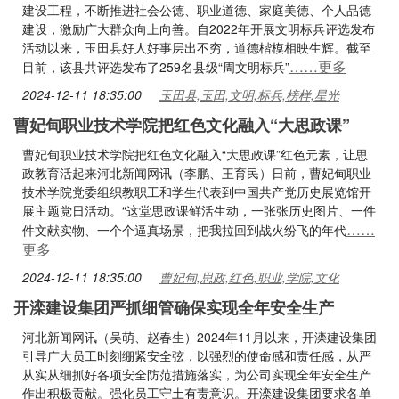
建设工程，不断推进社会公德、职业道德、家庭美德、个人品德
建设，激励广大群众向上向善。自2022年开展文明标兵评选发布
活动以来，玉田县好人好事层出不穷，道德楷模相映生辉。截至
……更多
目前，该县共评选发布了259名县级“周文明标兵”
2024-12-11 18:35:00
玉田县,玉田,文明,标兵,榜样,星光
曹妃甸职业技术学院把红色文化融入“大思政课”
曹妃甸职业技术学院把红色文化融入“大思政课”红色元素，让思
政教育活起来河北新闻网讯（李鹏、王育民）日前，曹妃甸职业
技术学院党委组织教职工和学生代表到中国共产党历史展览馆开
展主题党日活动。“这堂思政课鲜活生动，一张张历史图片、一件
……
件文献实物、一个个逼真场景，把我拉回到战火纷飞的年代
更多
2024-12-11 18:35:00
曹妃甸,思政,红色,职业,学院,文化
开滦建设集团严抓细管确保实现全年安全生产
河北新闻网讯（吴萌、赵春生）2024年11月以来，开滦建设集团
引导广大员工时刻绷紧安全弦，以强烈的使命感和责任感，从严
从实从细抓好各项安全防范措施落实，为公司实现全年安全生产
作出积极贡献。强化员工守土有责意识。开滦建设集团要求各单