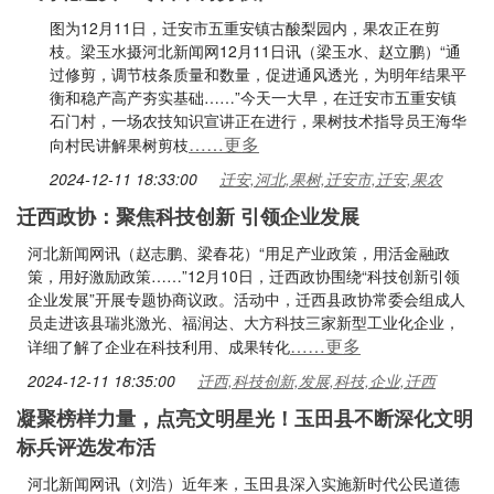
图为12月11日，迁安市五重安镇古酸梨园内，果农正在剪
枝。梁玉水摄河北新闻网12月11日讯（梁玉水、赵立鹏）“通
过修剪，调节枝条质量和数量，促进通风透光，为明年结果平
衡和稳产高产夯实基础……”今天一大早，在迁安市五重安镇
石门村，一场农技知识宣讲正在进行，果树技术指导员王海华
……更多
向村民讲解果树剪枝
2024-12-11 18:33:00
迁安,河北,果树,迁安市,迁安,果农
迁西政协：聚焦科技创新 引领企业发展
河北新闻网讯（赵志鹏、梁春花）“用足产业政策，用活金融政
策，用好激励政策……”12月10日，迁西政协围绕“科技创新引领
企业发展”开展专题协商议政。活动中，迁西县政协常委会组成人
员走进该县瑞兆激光、福润达、大方科技三家新型工业化企业，
……更多
详细了解了企业在科技利用、成果转化
2024-12-11 18:35:00
迁西,科技创新,发展,科技,企业,迁西
凝聚榜样力量，点亮文明星光！玉田县不断深化文明
标兵评选发布活
河北新闻网讯（刘浩）近年来，玉田县深入实施新时代公民道德