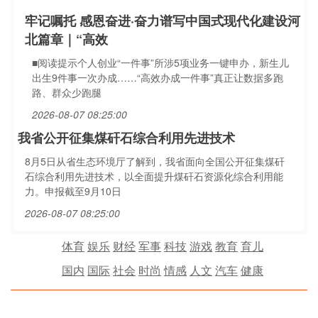
牢记嘱托 感恩奋进·奋力谱写中国式现代化建设河
北篇章｜“高效
■阅读提示个人创业“一件事”所涉5项业务一键申办，新生儿
出生9件事一次办成……“高效办成一件事”真正让数据多跑
路、群众少跑腿
2026-08-07 08:25:00
我省公开征集煤矸石综合利用先进技术
8月5日从省生态环境厅了解到，我省面向全国公开征集煤矸
石综合利用先进技术，以全面提升煤矸石资源化综合利用能
力。申报截至9月10日
2026-08-07 08:25:00
体育
娱乐
财经
军事
科技
游戏
教育
育儿
国内
国际
社会
时尚
情感
人文
汽车
健康