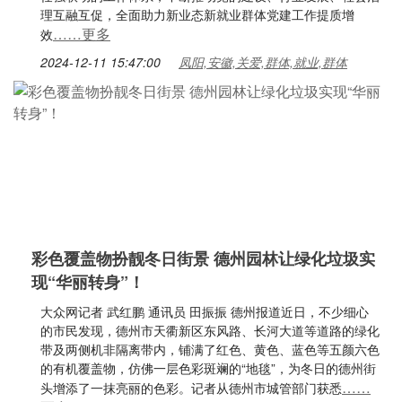
理互融互促，全面助力新业态新就业群体党建工作提质增
……更多
效
2024-12-11 15:47:00
凤阳,安徽,关爱,群体,就业,群体
彩色覆盖物扮靓冬日街景 德州园林让绿化垃圾实
现“华丽转身”！
大众网记者 武红鹏 通讯员 田振振 德州报道近日，不少细心
的市民发现，德州市天衢新区东风路、长河大道等道路的绿化
带及两侧机非隔离带内，铺满了红色、黄色、蓝色等五颜六色
的有机覆盖物，仿佛一层色彩斑斓的“地毯”，为冬日的德州街
……
头增添了一抹亮丽的色彩。记者从德州市城管部门获悉