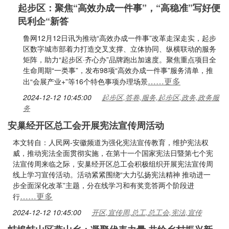
起步区：聚焦“高效办成一件事”，“高稳准”写好便
民利企“新答
鲁网12月12日讯为推动“高效办成一件事”改革走深走实，起步
区数字城市部着力打造交叉支撑、立体协同、纵横联动的服务
矩阵，助力“起步区·齐心办”品牌跑出加速度。聚焦重点项目全
生命周期“一类事”，发布98项“高效办成一件事”服务清单，推
……更多
出“会展产业+”等16个特色事项办理场景
2024-12-12 10:45:00
起步区,答卷,服务,起步区,政务,政务服
务
安巢经开区总工会开展宪法宣传周活动
本文转自：人民网-安徽频道为强化宪法宣传教育，维护宪法权
威，推动宪法全面贯彻实施，在第十一个国家宪法日暨第七个宪
法宣传周来临之际，安巢经开区总工会积极组织开展宪法宣传周
线上学习宣传活动。活动紧紧围绕“大力弘扬宪法精神 推动进一
步全面深化改革”主题，分在线学习和有奖竞答两个阶段进
……更多
行
2024-12-12 10:45:00
开区,宣传周,总工,总工会,宪法,宣传