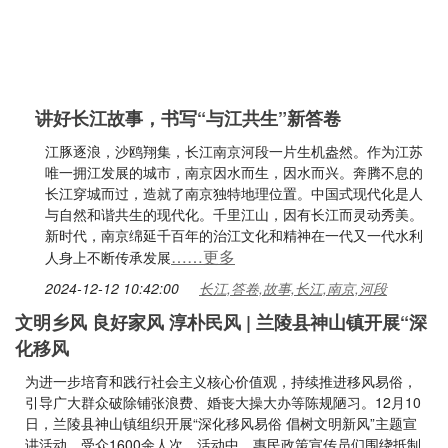
讲好长江故事，书写“与江共生”新答卷
江豚逐浪，沙鸥翔集，长江南京河段一片生机盎然。作为江苏
唯一拥江发展的城市，南京因水而生，因水而兴。奔腾不息的
长江穿城而过，造就了南京独特地理位置。中国式现代化是人
与自然和谐共生的现代化。千里江山，因有长江而灵动秀美。
新时代，南京绵延千百年的治江文化和精神在一代又一代水利
……更多
人身上不断传承发展
2024-12-12 10:42:00
长江,答卷,故事,长江,南京,河段
文明乡风 良好家风 淳朴民风 | 兰陵县神山镇开展“深
化移风
为进一步培育和践行社会主义核心价值观，持续推进移风易俗，
引导广大群众破除铺张浪费、婚丧大操大办等陈规陋习。12月10
日，兰陵县神山镇组织开展“深化移风易俗 倡树文明新风”主题宣
讲活动，受众1600余人次。活动中，惠民政策宣传员们围绕抵制