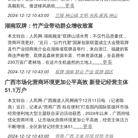
……更多
高额彩礼、推进移风易俗
2024-12-12 10:43:00
兰陵,神山镇,文明,乡风,家风,神山
湖南双牌：竹产业带动群众增收致富
本文转自：人民网-湖南频道“双牌山清水秀，不仅竹品质量优，
营商环境更好。”近日，“以竹代塑”国家创新联盟成立大会暨双牌
县竹产业招商推介会在湖南省双牌县举行，来自浙江、福建的客
商连声称赞。双牌县森林资源丰富、竹林资源优越，全县拥有
……更多
230万亩广袤林地，在这片生机盎然的土地上
2024-12-12 10:43:00
双牌,湖南,群众,产业,双牌,园区
广西市场化营商环境更加公平高效 新登记经营主体
51.1万户
本文转自：人民网-广西频道人民网南宁12月11日电 （记者陈
燕）近日，记者从“营商广西·桂在便利”打造国内国际双循环市场
经营便利地大型主题联合采访活动获悉，2024年以来，广西持续
优化营商环境，让市场化营商环境更加公平高效，经营主体活力
……更多
不断增强，全区新登记经营主体51
2024-12-12 10:43:00
营商,广西,主体,环境,经营,市场