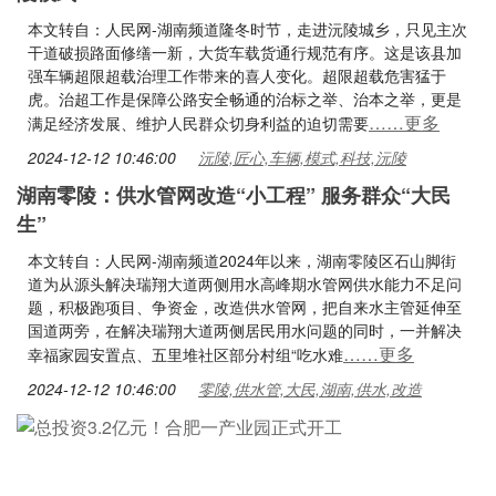
本文转自：人民网-湖南频道隆冬时节，走进沅陵城乡，只见主次
干道破损路面修缮一新，大货车载货通行规范有序。这是该县加
强车辆超限超载治理工作带来的喜人变化。超限超载危害猛于
虎。治超工作是保障公路安全畅通的治标之举、治本之举，更是
……更多
满足经济发展、维护人民群众切身利益的迫切需要
2024-12-12 10:46:00
沅陵,匠心,车辆,模式,科技,沅陵
湖南零陵：供水管网改造“小工程” 服务群众“大民
生”
本文转自：人民网-湖南频道2024年以来，湖南零陵区石山脚街
道为从源头解决瑞翔大道两侧用水高峰期水管网供水能力不足问
题，积极跑项目、争资金，改造供水管网，把自来水主管延伸至
国道两旁，在解决瑞翔大道两侧居民用水问题的同时，一并解决
……更多
幸福家园安置点、五里堆社区部分村组“吃水难
2024-12-12 10:46:00
零陵,供水管,大民,湖南,供水,改造