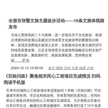
全游京张暨文旅主题徒步活动——16条文旅体线路
发布
为深入贯彻党的二十大精神，进一步落实关于文化旅游、推进
京津冀协同发展以及建设京张体育文化旅游带的重要指示精
神，加强京张两地文旅深入合作，全面推动后冬奥文旅经济可
持续高质量发展，立足京张体育文化旅游带战略定位和文旅产
业发展实际，聚焦新时代，抢抓发展机遇，坚持整合资
……更多
源
2024-12-12 10:56:00
条文,线路,活动,主题,线路,之旅
《百姓问政》聚焦相关民心工程项目完成情况 扫码
阅读手机版
天津市20项民心工程各项任务进度如何？本期《百姓问政》节目
邀请市商务局、市文化和旅游局、市体育局的负责同志，共同向
群众汇报各自承担的民心工程项目完成情况。为方便群众衣食住
行等日常生活，畅通社区商业微循环，市商务局打造了10个高质