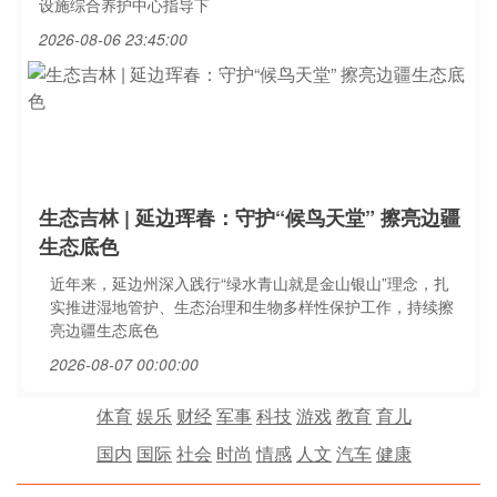
设施综合养护中心指导下
2026-08-06 23:45:00
生态吉林 | 延边珲春：守护“候鸟天堂” 擦亮边疆
生态底色
近年来，延边州深入践行“绿水青山就是金山银山”理念，扎
实推进湿地管护、生态治理和生物多样性保护工作，持续擦
亮边疆生态底色
2026-08-07 00:00:00
体育
娱乐
财经
军事
科技
游戏
教育
育儿
国内
国际
社会
时尚
情感
人文
汽车
健康