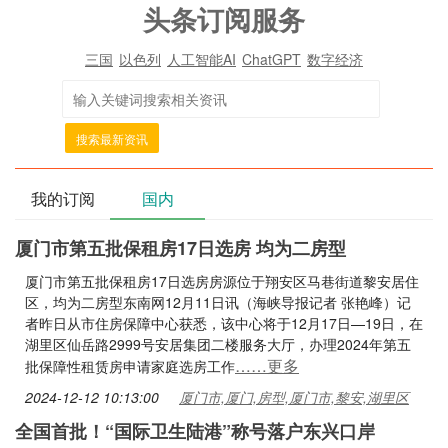
头条订阅服务
三国
以色列
人工智能AI
ChatGPT
数字经济
搜索最新资讯
我的订阅
国内
厦门市第五批保租房17日选房 均为二房型
厦门市第五批保租房17日选房房源位于翔安区马巷街道黎安居住
区，均为二房型东南网12月11日讯（海峡导报记者 张艳峰）记
者昨日从市住房保障中心获悉，该中心将于12月17日—19日，在
湖里区仙岳路2999号安居集团二楼服务大厅，办理2024年第五
……更多
批保障性租赁房申请家庭选房工作
2024-12-12 10:13:00
厦门市,厦门,房型,厦门市,黎安,湖里区
全国首批！“国际卫生陆港”称号落户东兴口岸