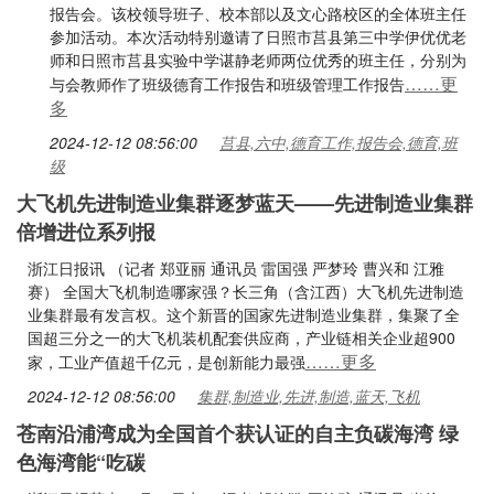
报告会。该校领导班子、校本部以及文心路校区的全体班主任
参加活动。本次活动特别邀请了日照市莒县第三中学伊优优老
师和日照市莒县实验中学谌静老师两位优秀的班主任，分别为
……更
与会教师作了班级德育工作报告和班级管理工作报告
多
2024-12-12 08:56:00
莒县,六中,德育工作,报告会,德育,班
级
大飞机先进制造业集群逐梦蓝天——先进制造业集群
倍增进位系列报
浙江日报讯 （记者 郑亚丽 通讯员 雷国强 严梦玲 曹兴和 江雅
赛） 全国大飞机制造哪家强？长三角（含江西）大飞机先进制造
业集群最有发言权。这个新晋的国家先进制造业集群，集聚了全
国超三分之一的大飞机装机配套供应商，产业链相关企业超900
……更多
家，工业产值超千亿元，是创新能力最强
2024-12-12 08:56:00
集群,制造业,先进,制造,蓝天,飞机
苍南沿浦湾成为全国首个获认证的自主负碳海湾 绿
色海湾能“吃碳