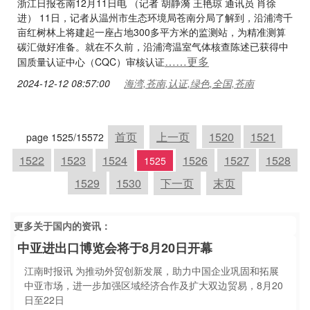
浙江日报苍南12月11日电 （记者 胡静漪 王艳琼 通讯员 肖徐
进） 11日，记者从温州市生态环境局苍南分局了解到，沿浦湾千
亩红树林上将建起一座占地300多平方米的监测站，为精准测算
碳汇做好准备。就在不久前，沿浦湾温室气体核查陈述已获得中
……更多
国质量认证中心（CQC）审核认证
2024-12-12 08:57:00
海湾,苍南,认证,绿色,全国,苍南
首页
上一页
1520
1521
page 1525/15572
1522
1523
1524
1526
1527
1528
1525
1529
1530
下一页
末页
更多关于
国内
的资讯：
中亚进出口博览会将于8月20日开幕
江南时报讯 为推动外贸创新发展，助力中国企业巩固和拓展
中亚市场，进一步加强区域经济合作及扩大双边贸易，8月20
日至22日