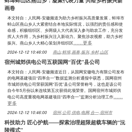
蚌埠蚌山区燕山乡：凝聚代表力量 共绘乡村振兴新
画卷
本文转自：人民网-安徽频道为助力乡村振兴高质量发展，蚌埠市
蚌山区燕山乡人大紧密结合本地实际情况，以强烈的责任感和使
命感，积极组织区、乡两级人大代表深入参与助农工作，充分发
挥人大作用，为乡村振兴注入新动力。聚焦涉农视察，助力乡村
……更多
振兴。燕山乡人大精心策划并组织区
2024-12-12 10:46:00
燕山,蚌埠,画卷,振兴,乡村,山区
宿州城郊供电公司五获国网“百优”县公司
本文转自：人民网-安徽频道近日，从国网安徽电力有限公司发布
的电网基建项目“四率合一”数据监测分析通报中获悉，国网宿州
市城郊供电公司荣获国网“百优”县公司荣誉称号，这也是该公司
自今年5月份以来连续第五次获得此项荣誉。国网宿州市城郊供
……
电公司高度重视电网基建项目“四率合一”监测分析治理工作
更多
2024-12-12 10:46:00
宿州,公司,供电,电网,合一,宿州市
科技助力 匠心护航——探索治理超限超载车辆的“沅
陵模式”