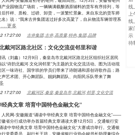
：人民网-安徽频道初冬的亳州，暖阳高照。12月3日，安徽省亳州
酒产业园物流广场前，一辆辆满载酿酒原辅料的货车有序排列，等
号后扦样、质检、过磅、卸货，一派繁忙景象。来自东北的货车师
化名）说：“我来古井集团送过好多次高粱了，自从物流车辆管理系
……更多
2 17:27:00
古井集团,古井,高质量,特色,集团,品牌
北戴河区路北社区：文化交流促邻里和谐
网讯（刘鑫）12月9日，秦皇岛市北戴河区路北社区组织社区居民
场以“诗韵北戴河·文化润邻里”为主题的文化交流活动。图为活动现
社区一味诗社、国学班的学员们带来了诗朗诵和原创诗歌作品；路
之声艺术团、开心舞蹈队、靓妈舞蹈队、向阳民乐队带来了舞
多
2 17:27:00
北戴河区,秦皇,秦皇岛市,北戴河,邻里,文化交流
华经典文章 培育中国特色金融文化”
人民网-安徽频道“诵读中华经典文章 培育中国特色金融文化”——
安徽省分行成功举办首届经典文章诵读大赛12月5日，交通银行安
“诵读中华经典文章 培育中国特色金融文化”大赛成功举行。交通银
分行党委委员、副行长王培，安徽省银行业协会秘书长助理兼综合