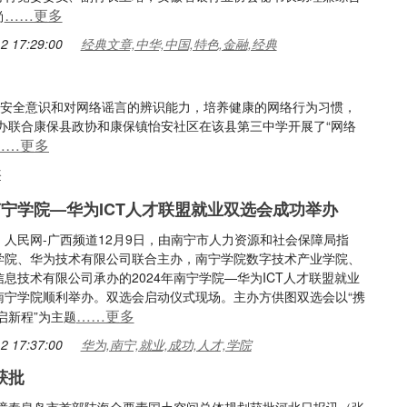
……更多
尚
2 17:29:00
经典文章,中华,中国,特色,金融,经典
络安全意识和对网络谣言的辨识能力，培养健康的网络行为习惯，
办联合康保县政协和康保镇怡安社区在该县第三中学开展了“网络
……更多
络
年南宁学院—华为ICT人才联盟就业双选会成功举办
：人民网-广西频道12月9日，由南宁市人力资源和社会保障局指
学院、华为技术有限公司联合主办，南宁学院数字技术产业学院、
息技术有限公司承办的2024年南宁学院—华为ICT人才联盟就业
南宁学院顺利举办。双选会启动仪式现场。主办方供图双选会以“携
……更多
启新程”为主题
2 17:37:00
华为,南宁,就业,成功,人才,学院
获批