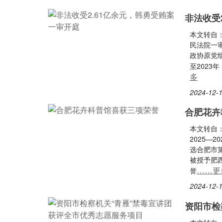
非法收受
本文转自：
民法院一
政协原党
至202
多
2024-12-1
合肥花卉
本文转自
2025—
选合肥市
被授予肥
……更
誉
2024-12-1
资阳市检