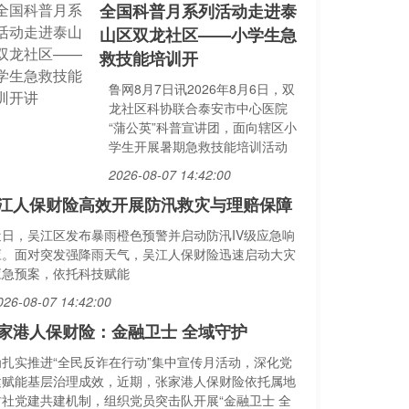
全国科普月系列活动走进泰
山区双龙社区——小学生急
救技能培训开
鲁网8月7日讯2026年8月6日，双
龙社区科协联合泰安市中心医院
“蒲公英”科普宣讲团，面向辖区小
学生开展暑期急救技能培训活动
2026-08-07 14:42:00
江人保财险高效开展防汛救灾与理赔保障
近日，吴江区发布暴雨橙色预警并启动防汛IV级应急响
应。面对突发强降雨天气，吴江人保财险迅速启动大灾
应急预案，依托科技赋能
026-08-07 14:42:00
家港人保财险：金融卫士 全域守护
为扎实推进“全民反诈在行动”集中宣传月活动，深化党
建赋能基层治理成效，近期，张家港人保财险依托属地
村社党建共建机制，组织党员突击队开展“金融卫士 全