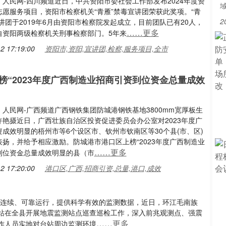
人民网-四川频道近日，中共资阳市委社会工作部发布2024年度资
志愿服务项目，资阳市检察机关“青雁”禁毒宣讲团荣获此奖项。“青
2
讲团于2019年6月由资阳市检察院发起成立，目前团队已有20人，
……更多
自资阳两级检察机关刑事检察部门。5年来
2 17:19:00
资阳市,资阳,宣讲团,检察,服务项目,全市
榜“2023年度广西制造业招商引资到位资金总量成效
人民网-广西频道广西钢铁集团防城港钢铁基地3800mm宽厚板生
许艳摄近日，广西壮族自治区投资促进委员会办公室对2023年度广
成效明显的梧州市等6个设区市、钦州市钦南区等30个县(市、区)
扬，并给予相应激励。防城港市港口区上榜“2023年度广西制造业
……更多
到位资金总量成效明显的县（市
2 17:20:00
港口区,广西,招商引资,总量,港口,成效
、连续、可靠运行，提供科学有效的监测数据，近日，环江毛南族
站在全县开展地震监测站点巡查巡检工作，深入前兆观测点、强震
……更多
作人员实地对台站周边监测环境