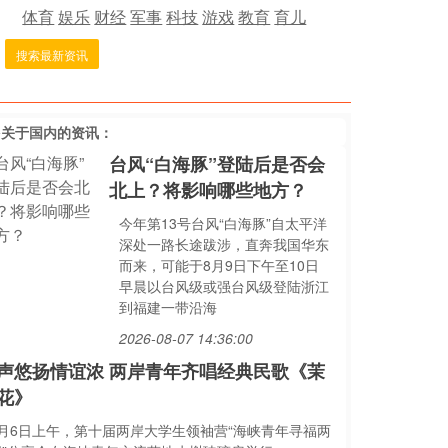
体育
娱乐
财经
军事
科技
游戏
教育
育儿
搜索最新资讯
多关于
国内
的资讯：
台风“白海豚”登陆后是否会
北上？将影响哪些地方？
今年第13号台风“白海豚”自太平洋
深处一路长途跋涉，直奔我国华东
而来，可能于8月9日下午至10日
早晨以台风级或强台风级登陆浙江
到福建一带沿海
2026-08-07 14:36:00
声悠扬情谊浓 两岸青年齐唱经典民歌《茉
花》
8月6日上午，第十届两岸大学生领袖营“海峡青年寻福两