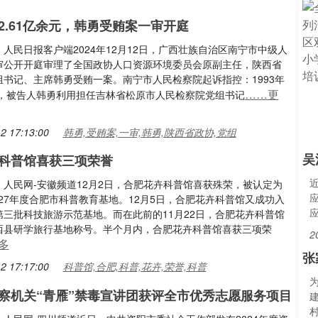
2.61亿余元，韩勇受贿案一审开庭
人民日报客户端2024年12月12日，广西壮族自治区南宁市中级人
审公开开庭审理了全国政协人口资源环境委员会原副主任，陕西省
组书记、主席韩勇受贿一案。南宁市人民检察院起诉指控：1993年
……更
3年，被告人韩勇利用担任吉林省松原市人民检察院党组书记
2 17:13:00
韩勇,受贿案,一审,韩勇,陕西省政协,党组
吴
科普馆喜获三项荣誉
：人民网-安徽频道12月2日，合肥花卉科普馆喜获殊荣，被认定为
2027年度合肥市科普教育基地。12月5日，合肥花卉科普馆又成功入
第三批科技旅游示范基地。而在此前的11月22日，合肥花卉科普馆
西县研学旅行基地称号。半个月内，合肥花卉科普馆喜获三项荣
2
多
张
2 17:17:00
科普馆,合肥,科普,花卉,荣誉,科普
察机关“青雁”禁毒宣讲团获评全市优秀志愿服务项目