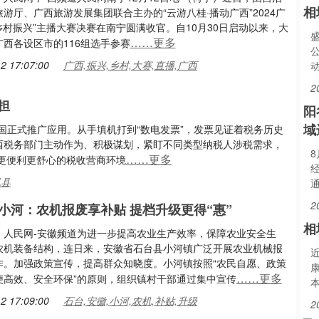
相
游厅、广西旅游发展集团联合主办的“云游八桂·播动广西”2024广
乡村振兴”主播大赛决赛在南宁圆满收官。自10月30日启动以来，大
……更多
西各设区市的116组选手参赛
2 17:07:00
广西,振兴,乡村,大赛,直播,广西
2
担
阳
域
全国正式推广应用。从手填机打到“数电发票”，发票见证着税务历史
湘西税务部门主动作为、积极谋划，紧盯不同类型纳税人涉税需求，
……更多
更便利更舒心的税收营商环境
凰县
2
小河：农机报废享补贴 提档升级更得“惠”
相
：人民网-安徽频道为进一步提高农业生产效率，保障农业安全生
农机装备结构，连日来，安徽省石台县小河镇广泛开展农业机械报
作。加强政策宣传，提高群众知晓度。小河镇按照“农民自愿、政策
……更多
便高效、安全环保”的原则，组织镇村干部通过集中宣传
2 17:09:00
石台,安徽,小河,农机,补贴,升级
2