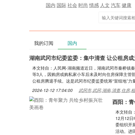
国内
国际
社会
时尚
情感
人文
汽车
健康
我的订阅
国内
湖南武冈市纪委监委：集中清查 让公租房成
本文转自：人民网-湖南频道近日，湖南武冈市秦桥镇
等3人，因购房或购私家小车后未及时向住房保障主管
公租房腾退手续。这是武冈市纪委监委统筹“室组地”力
2024-12-12 17:04:00
武冈市,武冈,湖南,清查,住房,
酉阳：青
本文转自
12月12
委组织开展
活动。进