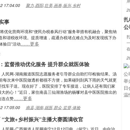
2 17:04:00
聚力,酉阳,壮美,画卷,振兴,乡村
2
扎
实事
公
将优化营商环境和“便民办税春风行动”服务举措有机融合，聚焦纳
造和谐税收环境。提质增速，疏通办税堵点难点为及时发现线下办
……更多
体验日”活动
务
2
：监督推动优化服务 提升群众就医体验
：人民网-湖南频道医院志愿服务者引导群众自助打印检验结果。汤
以前每次来中医院做透析都很不方便，如果碰到刮风下雨的天气就更
要找车子送。现在好了，医院安排了专车接送，让病人还有我们家
很大的心！”近日，家住南县三仙湖渔场的杨嗲对县中医医院推出的
……更多
连连点赞
2 17:05:00
南县,湖南,就医,群众,监督,体验
西 “文旅+乡村振兴”主播大赛圆满收官
人民网-广西频道人民网南宁12月12日电 （何宁）近日，由自治