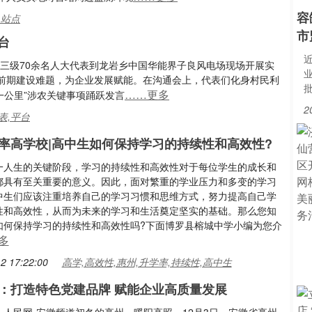
容
,站点
市
台
三级70余名人大代表到龙岩乡中国华能界子良风电场现场开展实
前期建设难题，为企业发展赋能。在沟通会上，代表们化身村民利
……更多
后一公里”涉农关键事项踊跃发言
2
表,平台
率高学校|高中生如何保持学习的持续性和高效性?
一人生的关键阶段，学习的持续性和高效性对于每位学生的成长和
都具有至关重要的意义。因此，面对繁重的学业压力和多变的学习
中生们应该注重培养自己的学习习惯和思维方式，努力提高自己学
性和高效性，从而为未来的学习和生活奠定坚实的基础。那么您知
如何保持学习的持续性和高效性吗?下面博罗县榕城中学小编为您介
多
2 17:22:00
高学,高效性,惠州,升学率,持续性,高中生
：打造特色党建品牌 赋能企业高质量发展