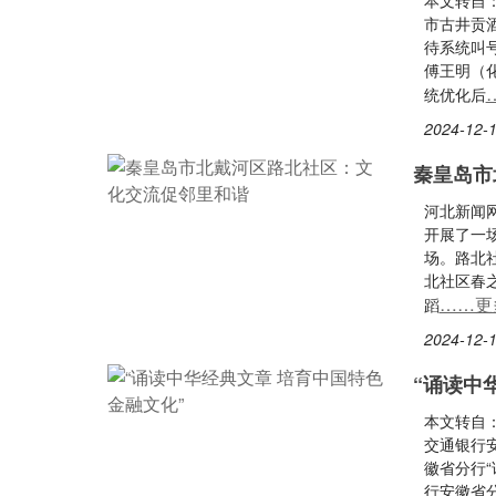
本文转自
市古井贡
待系统叫
傅王明（
统优化后
2024-12-1
秦皇岛市
河北新闻
开展了一
场。路北
北社区春
……更
蹈
2024-12-1
“诵读中
本文转自：
交通银行
徽省分行
行安徽省