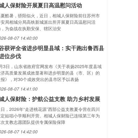
城人保财险开展夏日高温慰问活动
盛夏酷暑，骄阳似火，近日，相城人保财险前往苏州市
公安局相城分局高铁新城派出所开展夏日高温慰问活
动，为奋战在执勤安保、辖区治安
026-08-07 14:40:00
谷获评全省进步明显县域：实干跑出鲁西县
进位步伐
8月3日，山东省政府官网发布《关于表扬2025年度县域
经济高质量发展成效显著和进步明显的县（市、区）的
通报》，对30个成效突出的县市区予以表扬
026-08-07 14:41:00
城人保财险：护航公益支教 助力乡村发展
近日，2026年“走进桃花源”西部公益支教夏令营在四川
康定姑咱小学顺利开营。相城人保财险已连续第三年为
本次支教志愿团队提供专属保险保障
026-08-07 14:42:00