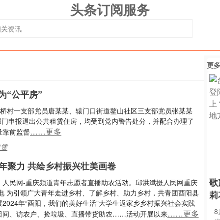
头条订阅服务
更
为“公平房”
秦桥村一支部党员唐某某、辕门口街道鳌山社区三支部党员张某某
部门申报退出公共租赁住房，均受到党内警告处分，并配合办理了
……更多
量靠前监督
租赁
年聚力 共绘乡村振兴壮美画卷
歌
：人民网-重庆频道青年志愿者直播助农活动。邱洪斌摄人民网重庆
日电 为引领广大青年走进乡村、了解乡村、助力乡村，共青团酉阳县
莉
2024年“酉阳，我们的美好生活”大学生返家乡乡村振兴社会实践
……更多
田间、访农户、捡垃圾、直播带货助农……活动开展以来