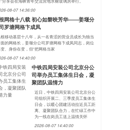
岸”分享会在海峡青年交流营地水榭玻璃房举行。
026-08-07 14:36:00
根网格十八载 初心如磐映芳华——姜堰分
司罗塘网格卞成凤
扎根移动基层十八年，从一名青涩的营业员成长为独当
一面的网格长，姜堰分公司罗塘网格卞成凤同志，岗位
在变、身份在变，但“把网格当家
026-08-07 14:40:00
中铁四局安装公司北京分公
司举办员工集体生日会，凝
聚团队温情力
近日，中铁四局安装公司北京分公
司组织开展二、三季度员工集体生
日会，以暖心团建活动拉近员工距
离、凝聚团队合力，在忙碌工作中
为一线在岗员工送上温情关怀
2026-08-07 14:40:00