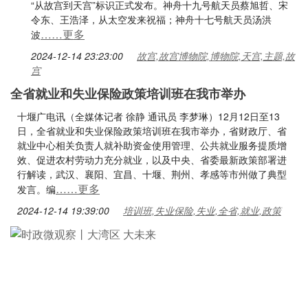
“从故宫到天宫”标识正式发布。神舟十九号航天员蔡旭哲、宋
令东、王浩泽，从太空发来祝福；神舟十七号航天员汤洪
……更多
波
2024-12-14 23:23:00
故宫,故宫博物院,博物院,天宫,主题,故
宫
全省就业和失业保险政策培训班在我市举办
十堰广电讯（全媒体记者 徐静 通讯员 李梦琳）12月12日至13
日，全省就业和失业保险政策培训班在我市举办，省财政厅、省
就业中心相关负责人就补助资金使用管理、公共就业服务提质增
效、促进农村劳动力充分就业，以及中央、省委最新政策部署进
行解读，武汉、襄阳、宜昌、十堰、荆州、孝感等市州做了典型
……更多
发言。编
2024-12-14 19:39:00
培训班,失业保险,失业,全省,就业,政策