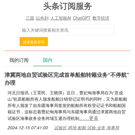
头条订阅服务
三国
以色列
人工智能AI
ChatGPT
数字经济
搜索最新资讯
我的订阅
国内
津冀两地自贸试验区完成首单船舶转籍业务“不停航”
办理
河北日报讯（王育民、王晓琪）近日，曹妃甸海事局在为“意成
山”轮原船舶所有人颁发船舶注销登记证明书的同时，又为新船舶
所有人颁发了由东疆海事局签发的船舶所有权登记证书和船舶国
籍证书，这标志着曹妃甸海事局与东疆海事局通过津冀两地自贸
……更多
试验区海事政务业务跨域互通办理机制
2024-12-15 07:41:00
试验区,两地,船舶,试验,业务,海事局