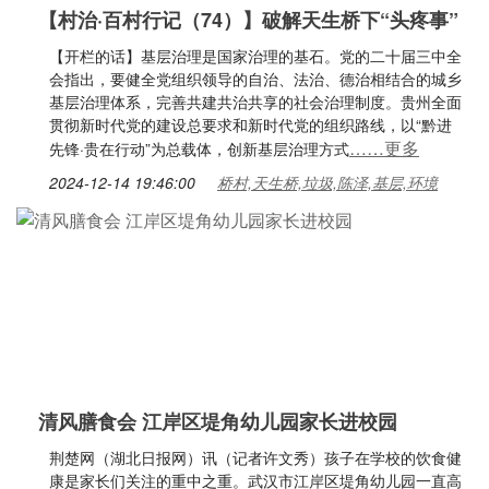
【村治·百村行记（74）】破解天生桥下“头疼事”
【开栏的话】基层治理是国家治理的基石。党的二十届三中全
会指出，要健全党组织领导的自治、法治、德治相结合的城乡
基层治理体系，完善共建共治共享的社会治理制度。贵州全面
贯彻新时代党的建设总要求和新时代党的组织路线，以“黔进
……更多
先锋·贵在行动”为总载体，创新基层治理方式
2024-12-14 19:46:00
桥村,天生桥,垃圾,陈泽,基层,环境
清风膳食会 江岸区堤角幼儿园家长进校园
荆楚网（湖北日报网）讯（记者许文秀）孩子在学校的饮食健
康是家长们关注的重中之重。武汉市江岸区堤角幼儿园一直高