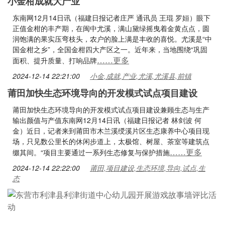
小金柑成就大产业
东南网12月14日讯（福建日报记者庄严 通讯员 王琨 罗姮）眼下
正值金柑的丰产期，在闽中尤溪，满山黛绿摇曳着金黄点点，圆
润饱满的果实压弯枝头，农户的脸上满是丰收的喜悦。尤溪是“中
国金柑之乡”，全国金柑四大产区之一。近年来，当地围绕“巩固
……更多
面积、提升质量、打响品牌
2024-12-14 22:21:00
小金,成就,产业,尤溪,尤溪县,前镇
莆田加快生态环境导向的开发模式试点项目建设
莆田加快生态环境导向的开发模式试点项目建设兼顾生态与生产
输出颜值与产值东南网12月14日讯（福建日报记者 林剑波 何
金）近日，记者来到莆田市木兰溪绶溪片区生态康养中心项目现
场，只见数公里长的休闲步道上，太极馆、树屋、茶室等建筑点
……更多
缀其间。“项目主要通过一系列生态修复与保护措施
2024-12-14 22:22:00
莆田,项目建设,生态环境,导向,试点,生
态