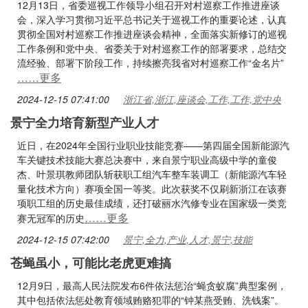
12月13日，省委巡视工作领导小组召开对村巡察工作推进座谈
会，深入学习贯彻习近平总书记关于巡视工作的重要论述，认真
贯彻全国对村巡察工作推进座谈会精神，全面落实新修订的巡视
工作条例和党中央、省委关于对村巡察工作的部署要求，总结交
流经验、部署下阶段工作，持续擦亮我省对村巡察工作“金名片”
……更多
2024-12-15 07:41:00
浙江省,浙江,座谈会,工作,工作,党中央
景宁全力培育新型产业人才
近日，在2024年全国行业职业技能竞赛——第四届全国新能源汽
车关键技术技能大赛总决赛中，来自景宁职业高级中学的童俊
杰、叶景琪教师团队斩获职工组汽车整车装调工（新能源汽车轻
量化技术方向）赛项全国一等奖。此次获奖不仅刷新浙江在该赛
项职工组的历史最佳成绩，还打破丽水汽修专业在国家级一类竞
……更多
赛无冠军的历史
2024-12-15 07:42:00
景宁,全力,产业,人才,景宁,技能
苍蝇虽小，可能比老虎更难搞
12月9日，最高人民法院发布6件依法惩治“蝇贪蚁腐”典型案例，
其中包括依法惩处教育领域贿赂犯罪的“钟某燕受贿、洗钱案”。