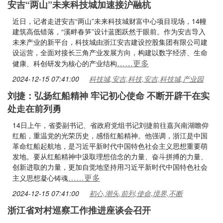
安吉“两山”未来科技城加速接沪融杭
近日，记者走进安吉“两山”未来科技城财富中心项目现场，14幢
建筑高低错落，“溪畔春笋”设计蓝图跃然于眼前。作为安吉导入
未来产业的新平台，科技城由浙江安吉建设控股集团有限公司建
设运营，全面对接长三角产业发展方向，构建以数字经济、生命
……更多
健康、科创研发为核心的产业结构
2024-12-15 07:41:00
科技城,安吉,科技,安吉,科技城,产业园
刘捷：弘扬红船精神 牢记初心使命 不断开辟干在实
处走在前列勇
14日上午，省委副书记、省政府党组书记刘捷前往嘉兴南湖瞻仰
红船，重温党的光荣历史，感悟红船精神。他强调，浙江是中国
革命红船起航地，是习近平新时代中国特色社会主义思想重要萌
发地。要从红船精神中汲取理想信念的力量、奋斗拼搏的力量、
创新进取的力量，更加自觉地坚持用习近平新时代中国特色社会
……更多
主义思想凝心铸魂
2024-12-15 07:41:00
初心,潮头,前列,使命,境界,不断
浙江省对村巡察工作推进座谈会召开