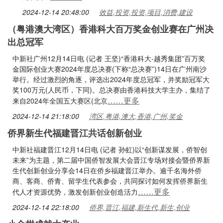
2024-12-14 20:48:00
效益,投资,投资,项目,消费,建设
（粤港澳大湾区）香港科大百万奖金创业赛在广州决
出总冠军
中新社广州12月14日电 (记者 王坚)“香港科大-越秀集团”百万奖
金国际创业大赛2024年度总决赛(下称“总决赛”)14日在广州南沙
举行。经过激烈的角逐，评选出2024年度总冠军，并奖励冠军大
奖100万元(人民币，下同)。总决赛由香港科技大学主办，集结了
……更多
来自2024年全国五大赛区(北京
2024-12-14 21:18:00
湾区,粤港,澳大,香港,广州,奖金
侨界新生代福建晋江共话创新创业
中新社福建晋江12月14日电 (记者 孙虹)以“创新谋发展，侨智创
未来”为主题，第二届中国侨智发展大会晋江专场对接会暨侨界新
生代创新创业分享会14日在侨乡福建晋江举办。逾千名海外侨
商、客商、侨青、留学生代表参会，共同探讨如何发挥侨界新生
……更多
代人才资源优势，激发创新创业创造活力
2024-12-14 22:18:00
侨界,晋江,福建,新生代,新生,创业