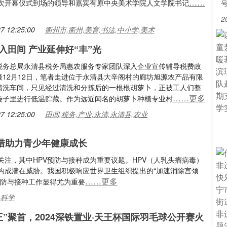
……
此次开幕仪式到场的领导和嘉宾有原中央美术学院人文学院书记
2
7 12:25:00
衢州市,衢州,美育,书法,中小学,美术
入田间 产业延伸好“丰”光
税务总局永清县税务局惠农服务专家团队深入企业宣传辅导税费政
摄12月12日，笔者走进位于永清县大辛阁村的廊坊旭源农产品有限
清洗车间，只见经过清洗和分拣后的一根根胡萝卜，正被工人们整
……更多
袋子里进行低温贮藏。作为远近闻名的胡萝卜种植专业村
7 12:25:00
田间,税务,产业,永清,永清县,农业
措助力青少年健康成长
注，其中HPV预防与接种成为重要议题。HPV（人乳头瘤病毒）
构成潜在威胁。我国积极响应世界卫生组织提出的“加速消除宫颈
……更多
预防与接种工作显得尤为重要
,科学
王”聚首，2024深铁置业·天王杯国际羽毛球公开赛火