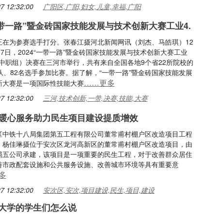
7 12:32:00
广阳区,广阳,妇女,儿童,幸福,广阳
“一带一路”暨金砖国家技能发展与技术创新大赛工业4.
正在为参赛选手打分。张春江摄河北新闻网讯（刘杰、马皓琪）12
17日，2024“一带一路”暨金砖国家技能发展与技术创新大赛工业
（中职组）决赛在三河市举行，共有来自全国各地9个省22所院校的
队、82名选手参加比赛。据了解，“一带一路”暨金砖国家技能发展
……更多
新大赛是一项国际性技能大赛
7 12:32:00
三河,技术创新,一带,决赛,技能,大赛
暖心服务助力民生项目建设提质增效
区中铁十八局集团第五工程有限公司董常甫村棚户区改造项目工程
。杨佳琳摄位于安次区龙河高新区的董常甫村棚户区改造项目，由
局五公司承建，该项目是一项重要的民生工程，对于改善群众居住
善市政配套设施和公共服务设施、改善城市环境等具有重要意
多
7 12:32:00
安次区,安次,项目建设,民生,项目,建设
业大学的学生们怎么说