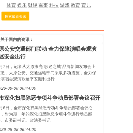
体育
娱乐
财经
军事
科技
游戏
教育
育儿
搜索最新资讯
多关于
国内
的资讯：
原公安交通部门联动 全力保障演唱会观演
迷安全出行
8月7日，记者从太原擦亮“歌迷之城”品牌新闻发布会上
获悉，太原公安、交通运输部门采取多项措施，全力保
障演唱会观演歌迷平安顺利出行
026-08-08 06:44:00
市深化扫黑除恶专项斗争动员部署会议召开
8月6日，全市深化扫黑除恶专项斗争动员部署会议召
开，对为期一年的深化扫黑除恶专项斗争进行动员部
署。市委副书记、政法委书记
026-08-08 06:44:00