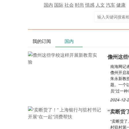
国内
国际
社会
时尚
情感
人文
汽车
健康
我的订阅
国内
儋州这些
南海网记者
儋州开启
朱永新教
题。一个
员“过一
2024-12-2
“卖断货
“卖断货
村驻村第