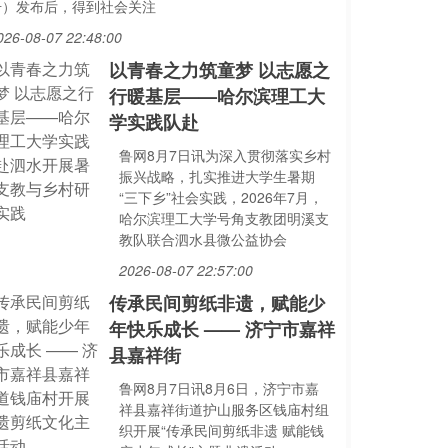
号）发布后，得到社会关注
026-08-07 22:48:00
以青春之力筑童梦 以志愿之
行暖基层——哈尔滨理工大
学实践队赴
鲁网8月7日讯为深入贯彻落实乡村
振兴战略，扎实推进大学生暑期
“三下乡”社会实践，2026年7月，
哈尔滨理工大学号角支教团明溪支
教队联合泗水县微公益协会
2026-08-07 22:57:00
传承民间剪纸非遗，赋能少
年快乐成长 —— 济宁市嘉祥
县嘉祥街
鲁网8月7日讯8月6日，济宁市嘉
祥县嘉祥街道护山服务区钱庙村组
织开展“传承民间剪纸非遗 赋能钱