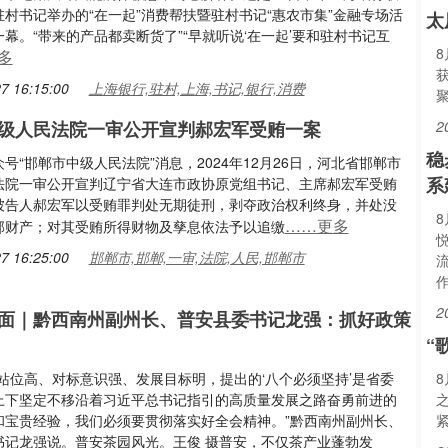
村书记举办的“在一起”消费帮扶暨驻村书记“惠农市集”金融专场活
太
幕。“带来的产品都卖断货了”“早就听说‘在一起’要和驻村书记互
多
7 16:15:00
上海银行,驻村,上海,书记,银行,消费
级人民法院一审公开宣判郝宏军受贿一案
2
稳
号“邯郸市中级人民法院”消息，2024年12月26日，河北省邯郸市
系
法院一审公开宣判辽宁省大连市政协原党组书记、主席郝宏军受贿
被告人郝宏军以受贿罪判处无期徒刑，剥夺政治权利终身，并处没
……更多
部财产；对其受贿所得财物及孳息依法予以追缴
7 16:25:00
邯郸市,邯郸,一审,法院,人民,邯郸市
2
面｜黔西南州副州长、普安县委书记龙强：抓好政策
“
治站位高、对标意识强、发展目标明，提出的‘八个必须坚持’是省委
上下坚定不移沿着习近平总书记指引的高质量发展之路奋勇前进的
和宝贵经验，我们必须要贯彻落实好全会精神。”黔西南州副州长、
书记龙强说。普安茶园风光。王俊 摄普安，不仅茶产业蓬勃发