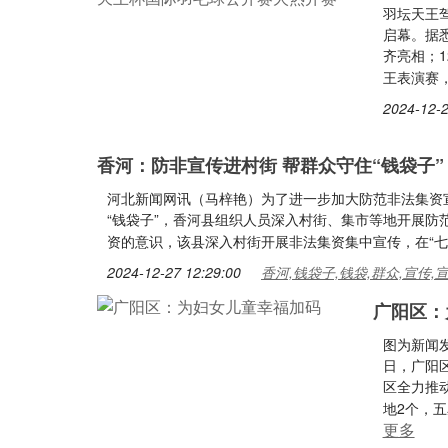
羽坛天王驾
启幕。据
齐亮相；1
王表演赛
2024-12-2
香河：防非宣传进村街 帮群众守住“钱袋子”
河北新闻网讯（马梓艳）为了进一步加大防范非法集资
“钱袋子”，香河县组织人员深入村街、集市等地开展
资的意识，该县深入村街开展非法集资集中宣传，在“七
2024-12-27 12:29:00
香河,钱袋子,钱袋,群众,宣传,
广阳区：
图为新闻
日，广阳
区全力推
地2个，五
更多