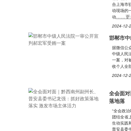
合上海市驻
动现场的一
……更
动
2024-12-2
邯郸市中
据微信公众
中级人民
一案，对
收个人全
2024-12-2
全会面对
落地落
“全会政
团结全省
生动实践
普安县委