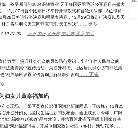
临！备受瞩目的2024深铁置业·天王杯国际羽毛球公开赛迎来盛大
悉，12月27日首个比赛日将举行开球仪式和首轮淘汰赛，8位球员
2月28日将进行半决赛和明星表演赛；12月29日将进行决赛以及天
……更多
，林丹将与羽坛天王陶菲克再现“天王对决”
7 12:27:00
天王,羽坛,公开赛,羽毛球,置业,羽毛
宣传力度，提升社会公众的风险防范意识，牢牢守住人民群众的
防范非法集资集中宣传活动。为提升村街、社区居民群众防范非法集
……更多
进”相关场所设置宣传咨询点解答群众咨询
宣传
为妇女儿童幸福加码
发布会现场。广阳区委宣传部供图河北新闻网讯（王峻峰）12月25
区召开提升妇女儿童民生福祉新闻发布会。会上获悉，今年，广阳
动“河北福嫂燕赵家政”品牌建设，共培育河北省五星级巾帼家政基
……
星级“河北福嫂”4名，开展巾帼家政进社区（乡村）活动72场