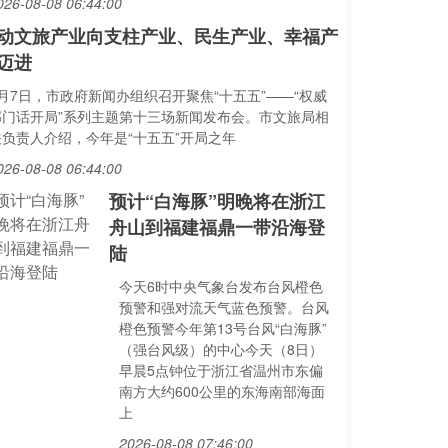
026-08-08 06:44:00
动文旅产业向支柱产业、民生产业、幸福产
迈进
8月7日，市政府新闻办组织召开聚焦“十五五”——“权威
部门话开局”系列主题第十三场新闻发布会。市文旅局相
关负责人介绍，今年是“十五五”开局之年
026-08-08 06:44:00
预计“白海豚”明晚将在浙江
舟山到福建福鼎一带沿海登
陆
今天6时中央气象台发布台风橙色
预警和强对流天气蓝色预警。台风
橙色预警今年第13号台风“白海豚”
（强台风级）的中心今天（8日）
早晨5点钟位于浙江省温州市东偏
南方大约600公里的东海南部海面
上
2026-08-08 07:46:00