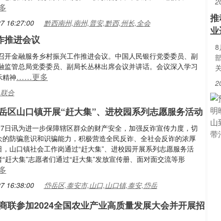
2
多
推
7 16:27:00
黔西南州,南州,普安,黔西,州长,全会
业
作推进会议
召开金融服务乡村振兴工作推进会议。中国人民银行党委委员、副
融监管总局党委委员、副局长丛林出席会议并讲话。会议深入学习
……更多
示精神
2
,联合
岳区山口镇开展“赶大集”、进校园系列志愿服务活动
月27日讯为进一步保障辖区群众的财产安全，加强反诈宣传力度，切
众的防骗意识和识骗能力，积极营造全民反诈、全社会反诈的浓厚
日，山口镇社会工作岗通过“赶大集”、进校园开展系列志愿服务活
“赶大集”志愿者们通过“赶大集”发放宣传册、面对面交流等形
多
7 16:38:00
岱岳区,泰安市,山口,山口镇,泰安,岱岳
商联参加2024全国农业产业高质量发展大会并开展招