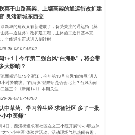
联莫干山路高架、上塘高架的通运街改扩建
官 良渚新城东西交
良渚新城的建设又有新进展了，备受关注的通运街（莫
干山路—通益路）改扩建工程，主体施工近日基本完
成，全线通车正式进入倒计时
026-08-08 07:46:00
闻1+1丨今年第二强台风“白海豚”，将会带
多大影响？
环流面积近似13个浙江，今年第13号台风“白海豚”进入
48小时警戒线。“白海豚”登陆后是否会北上？台风为何
接二连三？《新闻1+1》本期关注
026-08-08 07:46:00
认中草药、学习养生经 求智社区 多了一批
小小中医师”
8月4日，西溪街道求智社区在文三小院开展“小小职业体
验”之“小小中医”体验营活动。活动现场气氛热闹有趣，