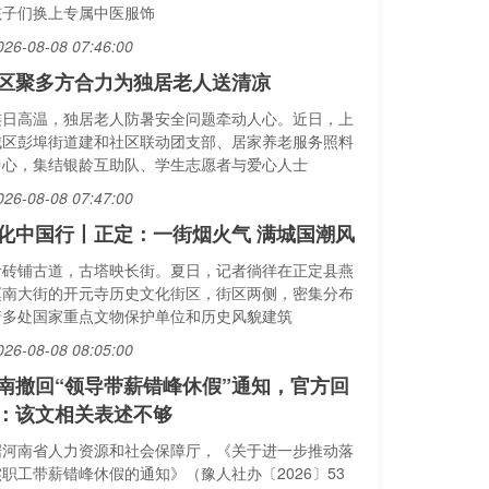
孩子们换上专属中医服饰
026-08-08 07:46:00
区聚多方合力为独居老人送清凉
连日高温，独居老人防暑安全问题牵动人心。近日，上
城区彭埠街道建和社区联动团支部、居家养老服务照料
中心，集结银龄互助队、学生志愿者与爱心人士
026-08-08 07:47:00
化中国行丨正定：一街烟火气 满城国潮风
青砖铺古道，古塔映长街。夏日，记者徜徉在正定县燕
赵南大街的开元寺历史文化街区，街区两侧，密集分布
着多处国家重点文物保护单位和历史风貌建筑
026-08-08 08:05:00
南撤回“领导带薪错峰休假”通知，官方回
：该文相关表述不够
据河南省人力资源和社会保障厅，《关于进一步推动落
实职工带薪错峰休假的通知》（豫人社办〔2026〕53