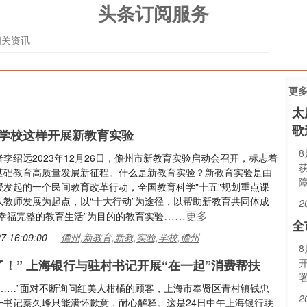
头条订阅服务
更
太
歌
学校这样开展新教育实验
李绍远2023年12月26日，儋州市新教育实验启动会召开，标志着
基础教育高质量发展新征程。什么是新教育实验？新教育实验是由
授发起的一个民间教育改革行动，全国教育科学"十五"规划重点课
以教师发展为起点，以“十大行动”为途径，以帮助新教育共同体成
2
……更多
种幸福完整的教育生活”为目的的教育实验
全
7 16:09:00
儋州,新教育,新教,实验,学校,儋州
了！” 上海银行与驻村书记开展“在一起”消费帮扶
了……”面对不断询问红美人柑橘的顾客，上海市奉贤区青村镇钱忠
2
一书记秦久峰只能满怀歉意，耐心解释。这是24日中午上海银行联