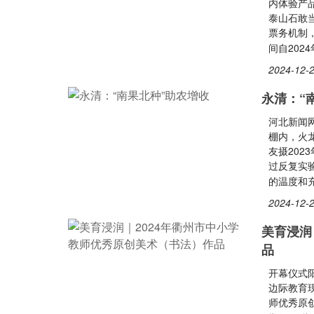
内体验产
泰山石敢
票务机制
间自2024
2024-12-2
永清：“
河北新闻
棚内，火
友摄202
过反复实
的温度和
2024-12-2
美育浸润
品
开幕仪式
边际教育
师优秀原