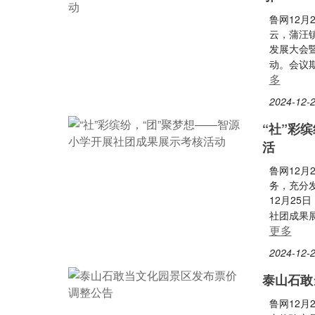
鲁网12月
云，蒲汪
发展大会
动。会议
多
2024-12-2
“社”彩
活
鲁网12月
务，充分
12月25
社团成果
更多
2024-12-2
泰山石敢
鲁网12