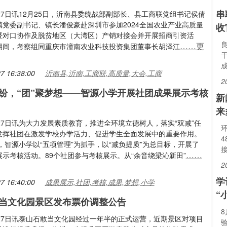
串
27日讯12月25日，沂南县委统战部副部长、县工商联党组书记侯倩
镇党委副书记、镇长潘俊豪赴深圳市参加2024全国农业产业高质量
收
暨对口协作及脱贫地区（大湾区）产销对接会并开展招商引资活
……更
期间，考察组同重庆市潼南农业科技投资集团董事长胡泽江
7 16:38:00
沂南县,沂南,工商联,高质量,大会,工商
2
缤纷，“团”聚梦想——智源小学开展社团成果展示考核
新
来
27日讯为大力发展素质教育，推进全环境立德树人，落实“双减”任
发挥社团在激发学校办学活力、促进学生全面发展中的重要作用。
日，智源小学以“五项管理”为抓手，以“减负提质”为总目标，开展了
……
展示考核活动。89个社团参与考核展示。从“余音绕梁沁新田”
2
学
7 16:40:00
成果展示,社团,考核,成果,梦想,小学
“
当文化园景区发布票价调整公告
月27日讯泰山石敢当文化园经过一年半的正式运营，近期景区对项目