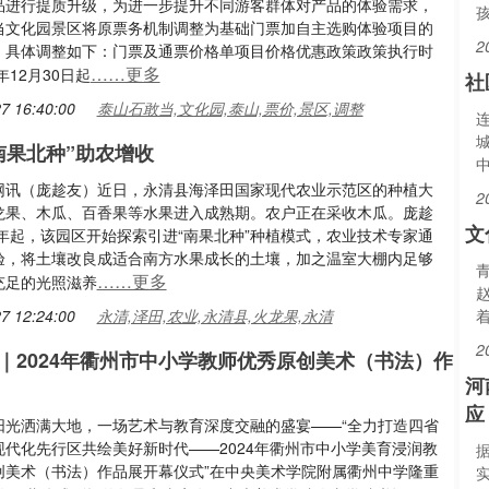
品进行提质升级，为进一步提升不同游客群体对产品的体验需求，
当文化园景区将原票务机制调整为基础门票加自主选购体验项目的
2
，具体调整如下：门票及通票价格单项目价格优惠政策政策执行时
……更多
年12月30日起
社
7 16:40:00
泰山石敢当,文化园,泰山,票价,景区,调整
南果北种”助农增收
网讯（庞趁友）近日，永清县海泽田国家现代农业示范区的种植大
2
龙果、木瓜、百香果等水果进入成熟期。农户正在采收木瓜。庞趁
文
3年起，该园区开始探索引进“南果北种”种植模式，农业技术专家通
验，将土壤改良成适合南方水果成长的土壤，加之温室大棚内足够
……更多
充足的光照滋养
7 12:24:00
永清,泽田,农业,永清县,火龙果,永清
2
｜2024年衢州市中小学教师优秀原创美术（书法）作
河
应
阳光洒满大地，一场艺术与教育深度交融的盛宴——“全力打造四省
现代化先行区共绘美好新时代——2024年衢州市中小学美育浸润教
创美术（书法）作品展开幕仪式”在中央美术学院附属衢州中学隆重