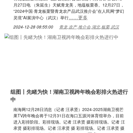
月27日电 （朱延生）天赋青龙美，地蕴板栗香。12月27日，
“2024中国·青龙板栗暨青龙农产品武汉推介会”在人民网“梦幻
……更多
灵境”AI展演中心（武汉）举行
2024-12-28 08:55:00
青龙,农产,推介会,湖北,板栗,武汉
组图丨先睹为快！湖南卫视跨年晚会彩排火热进行
中
南海网12月28日消息（记者 汪承贤）2024-2025湖南卫视芒
果TV跨年晚会将于12月31日在海口五源河体育馆举办，目前
进入彩排阶段。彩排现场。记者 汪承贤 摄彩排现场。记者 汪
承贤 摄彩排现场。记者 汪承贤 摄 彩排现场。记者 汪承贤 摄