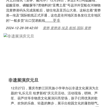
河北日报讯（袁铮、戴玮序）12月26日，承运2.4万吨硫酸铵、
硫酸亚铁、磷酸脲等7类物料的“亚鹰土星”号远洋外贸船在河钢物
流黄骅港码头完成装船后，驶往埃及亚历山大港。这标志着“黄骅
港—埃及”国际航线正式开通，这也是沧州地区首条发往北非地区
……更多
的“一船多货”出口贸易航线
2024-12-28 08:42:00
黄骅,黄骅港,埃及,航线,国际,黄骅
非遗展演庆元旦
12月27日，重庆市黔江区民族小学举办以非遗文化展演为主
题的“礼乐元旦 绘梦新程”庆元旦活动。活动现场，唢呐、芦
笙、葫芦丝等非物质文化展演闪亮登场，孩子们用优美的歌
声、欢快的乐曲、轻盈的舞步，展示出校园文化的蓬勃朝气。