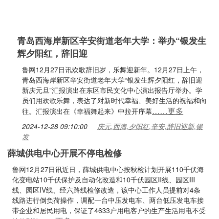
青岛西海岸新区辛安街道老年大学：举办“银发生
辉夕阳红，辞旧迎
鲁网12月27日讯欢歌辞旧岁，乐舞迎新年。12月27日上午，
青岛西海岸新区辛安街道老年大学“银发生辉夕阳红，辞旧迎
新庆元旦”汇报演出在东区市民文化中心演出报告厅举办。学
员们用欢歌乐舞，表达了对新时代幸福、美好生活的祝福和向
……更多
往。汇报演出在《幸福舞起来》中拉开序幕
2024-12-28 09:10:00
庆元,西海,夕阳红,辛安,辞旧迎新,银
发
薛城供电中心开展不停电检修
鲁网12月27日讯近日，薛城供电中心按秋检计划开展110千伏海
化变电站10千伏保护及自动化改造和10千伏园区II线、园区III
线、园区IV线、经六路线检修改造，该中心工作人员提前对4条
线路进行倒负荷操作，调配一台中压发电车、两台低压发电车接
带企业和居民用电，保证了4633户用电客户的生产生活用电不受