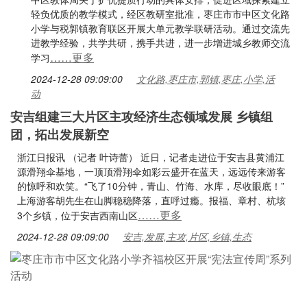
轻负优质的教学模式，经区教研室批准，枣庄市市中区文化路
小学与税郭镇教育联区开展大单元教学联研活动。通过交流先
进教学经验，共学共研，携手共进，进一步增进城乡教师交流
……更多
学习
2024-12-28 09:09:00
文化路,枣庄市,郭镇,枣庄,小学,活
动
安吉组建三大片区主攻经济生态领域发展 乡镇组
团，拓出发展新空
浙江日报讯 （记者 叶诗蕾） 近日，记者走进位于安吉县黄浦江
源滑翔伞基地，一顶顶滑翔伞如彩云盛开在蓝天，远远传来游客
的惊呼和欢笑。“飞了10分钟，青山、竹海、水库，尽收眼底！”
上海游客胡先生在山脚稳稳降落，直呼过瘾。报福、章村、杭垓
……更多
3个乡镇，位于安吉西南山区
2024-12-28 09:09:00
安吉,发展,主攻,片区,乡镇,生态