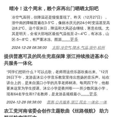
晴冷！这个周末，赖个床再出门晒晒太阳吧
冷空气虽弱，但降温还是慢慢显现了。昨天（12月27日），
浙中南的降幅普遍在3-5℃，像丽水庆元的24小时变温甚至高
达8.2℃。这个双休日，降温和大风还会继续，寒意在线。尤
其是明天，全省大部地区最低气温低至-2~-4℃，有冰冻，山
……更多
区-5~-8℃，有严重冰冻。图源
2024-12-28 08:38:00
太阳,冷空气,降水,气温,浙中,杭州
提供普惠可及的民生兜底保障 浙江持续推进基本公
共服务一体化
“同学们想听什么？可以点歌，老师用这些乐器吹奏出来。”12月
26日下午，龙游县沐尘小学音乐教室里传出悠扬的音乐声。站在
讲台上的，是来自溪口小学的共享老师林涛。每周四下午，他都
要来这里为学生授课。沐尘小学是衢州唯一一所少数民族小学，
……更多
现有64名学生和17名教师，是龙游县规模最小
2024-12-28 08:38:00
普惠,公共服务,浙江,民生,一体化,一体
农工党河南省委会创作主题歌曲《丝路领航》 助力