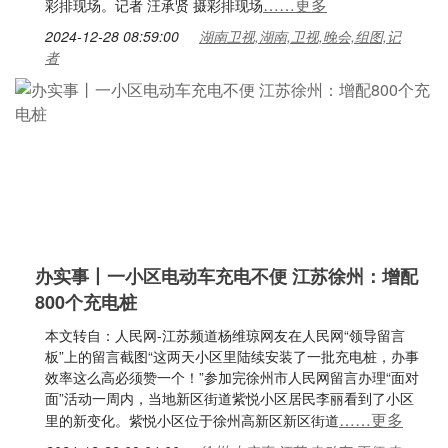
……更多
彩排现场。记者 汪承贤 摄彩排现场
2024-12-28 08:59:00
湖南卫视,湖南,卫视,晚会,组图,记
者
办实事丨一小区电动车充电不便 江苏徐州：增配
800个充电桩
本文转自：人民网-江苏频道杨维琼网友在人民网“领导留言
板”上的留言截图“这两天小区里陆续安装了一批充电桩，办事
效率这么高必须赞一个！”参加完徐州市人民网留言办理“面对
面”活动一周内，当地新区街道紫悦小区居民李丽看到了小区
……更多
里的新变化。紫悦小区位于徐州高新区新区街道