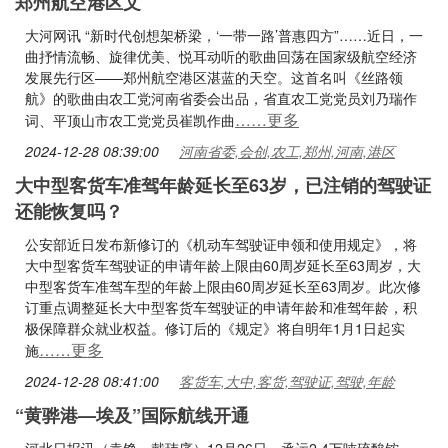
郑州航空港区文
大河网讯 “新时代创想架桥梁，‘一带一路’普惠四方”……近日，一
曲抒情流畅、旋律优美、悦耳动听的歌曲回荡在国家级航空经济
发展先行区——郑州航空港区湛蓝的天空。这首名叫《丝路领
航》的歌曲由农工党河南省委会出品，省直农工党党员刘乃瑞作
……更多
词、平顶山市农工党党员崔凯作曲
2024-12-28 08:39:00
河南省委,会创,农工,郑州,河南,港区
大中型客货车准驾年龄延长至63岁，已注销的驾驶证
还能恢复吗？
公安部近日发布新修订的《机动车驾驶证申领和使用规定》，将
大中型客货车驾驶证的申请年龄上限由60周岁延长至63周岁，大
中型客货车准驾车型的年龄上限由60周岁延长至63周岁。此次修
订重点调整延长大中型客货车驾驶证的申请年龄和准驾年龄，积
极保障群众就业权益。修订后的《规定》将自明年1月1日起实
……更多
施
2024-12-28 08:41:00
客货车,大中,客货,驾驶证,驾驶,年龄
“黄骅港—埃及”国际航线开通