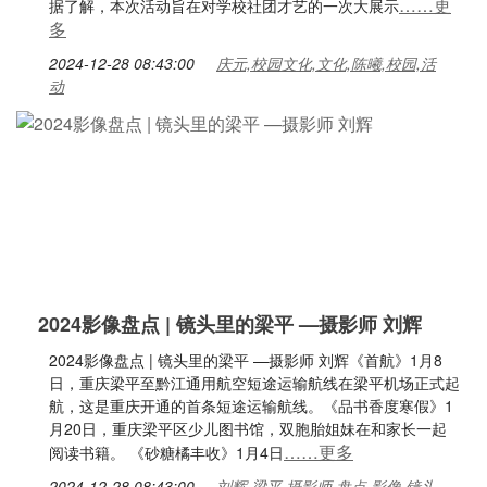
……更
据了解，本次活动旨在对学校社团才艺的一次大展示
多
2024-12-28 08:43:00
庆元,校园文化,文化,陈曦,校园,活
动
2024影像盘点 | 镜头里的梁平 —摄影师 刘辉
2024影像盘点 | 镜头里的梁平 —摄影师 刘辉《首航》1月8
日，重庆梁平至黔江通用航空短途运输航线在梁平机场正式起
航，这是重庆开通的首条短途运输航线。《品书香度寒假》1
月20日，重庆梁平区少儿图书馆，双胞胎姐妹在和家长一起
……更多
阅读书籍。 《砂糖橘丰收》1月4日
2024-12-28 08:43:00
刘辉,梁平,摄影师,盘点,影像,镜头