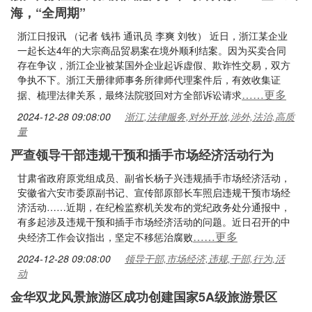
海，“全周期”
浙江日报讯 （记者 钱祎 通讯员 李爽 刘牧） 近日，浙江某企业
一起长达4年的大宗商品贸易案在境外顺利结案。因为买卖合同
存在争议，浙江企业被某国外企业起诉虚假、欺诈性交易，双方
争执不下。浙江天册律师事务所律师代理案件后，有效收集证
……更多
据、梳理法律关系，最终法院驳回对方全部诉讼请求
2024-12-28 09:08:00
浙江,法律服务,对外开放,涉外,法治,高质
量
严查领导干部违规干预和插手市场经济活动行为
甘肃省政府原党组成员、副省长杨子兴违规插手市场经济活动，
安徽省六安市委原副书记、宣传部原部长车照启违规干预市场经
济活动……近期，在纪检监察机关发布的党纪政务处分通报中，
有多起涉及违规干预和插手市场经济活动的问题。近日召开的中
……更多
央经济工作会议指出，坚定不移惩治腐败
2024-12-28 09:08:00
领导干部,市场经济,违规,干部,行为,活
动
金华双龙风景旅游区成功创建国家5A级旅游景区