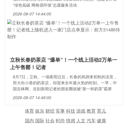
“绿色低碳 网格倡环保”志愿服务活动
2026-08-07 14:44:00
立秋长春奶茶店 “爆单”！一个线上活动2万单一
上午售罄！记者
8月7日，立秋。一场夜雨过后，长春的风捎来初秋的凉意，
而大街小巷的奶茶店，却迎来全年最火热的时刻。一早，中
国吉林网、吉刻新闻记者的朋友圈就被“第一杯奶茶”霸屏
2026-08-07 14:49:00
体育
娱乐
财经
军事
科技
游戏
教育
育儿
国内
国际
社会
时尚
情感
人文
汽车
健康