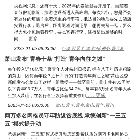
央视网消息：还有十天，2025年的春运就要开启了。而随着
春节假期临近，旅游也逐渐进入高峰期。每次出行，您是否会
有这样的烦恼？拖着沉重的行李箱，抵达目的地后要先去酒店
安置行李；退房后，距离返程时间还早，想再去逛一逛，要么
得大包小包拖着行李，要么寄存行李，还得留出足够的时
……更多
间
2025-01-05 08:03:00
行李,轻装,行李,杭州,服务,寄存柜
萧山发布“青春十条”打造“青年向往之城”
每年投入近10亿元广聚青年人才杭州日报讯 拥有八千年历史积淀
的萧山，因何而年轻？近日举行的“打造青年向往之城”萧山区委
新闻发布会给出了这样一组数据——截至目前，萧山共有35周岁
以下青年93.7万人，青年占比达34.7%。每年有5万余名青年大学
……更多
生加入萧山，在各行各业发挥着重要作用
2025-01-05 08:03:00
萧山,青年,青春,萧山,青年,青创
两万多名网格员守牢防返贫底线 承德创新“一三五
五”模式提升动
承德创新“一三五五”模式提升动态监测帮扶质效两万多名网格员