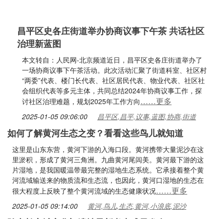
昌平区史各庄街道举办协商议事下午茶 共话社区
治理新蓝图
本文转自：人民网-北京频道近日，昌平区史各庄街道举办了
一场协商议事下午茶活动。此次活动汇聚了街道科室、社区村
“两委”代表、楼门长代表、社区居民代表、物业代表、社区社
会组织代表等多元主体，共同总结2024年协商议事工作，探
……更多
讨社区治理难题，规划2025年工作方向
2025-01-05 09:06:00
昌平区,昌平,议事,蓝图,协商,街道
如何了解黄河生态之变？看看这些鸟儿就知道
这里是山东东营，黄河下游的入海口段。黄河携带大量泥沙在这
里淤积，形成了黄河三角洲。九曲黄河尾闾美。黄河最下游的这
片湿地，是我国暖温带最完整的湿地生态系统。它承接着整个黄
河流域输送来的物质流和生态流，也因此，黄河口湿地的生态在
……更多
很大程度上反映了整个黄河流域的生态健康状况
2025-01-05 09:14:00
黄河,鸟儿,生态,黄河,小浪底,泥沙