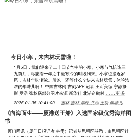
今日小寒，来吉林玩雪啦！
1月5日，我们迎来了二十四节气中的小寒。小寒节气恰逢三
九前后，标志着一年之中最寒冷的时段到来。小寒也接近岁
尾，吉林年味渐浓。所以，还等什么？快来吉林玩雪，体验浓
浓的年味儿啊！ 中国吉林网 吉刻APP 记者 王昕美编 宁静摄
……更多
影 罗浩 张秋磊部分图片来源 新华社 北湖企鹅村
2025-01-05 10:41:00
吉林,吉林,年味,北湖,王昕,年味儿
《向海而生——厦港送王船》入选国家级优秀海洋图
书
厦门网讯（厦门日报记者 林雯）记者从思明区获悉，由思明区社