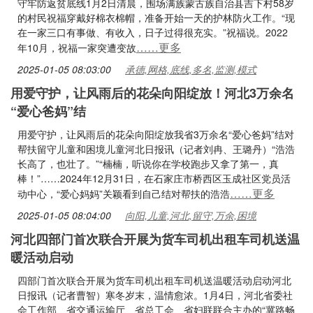
守牢防返贫底线1月2日清晨，围场满族蒙古族自治县吉下村58岁
的村民祝福穿戴好棉衣棉帽，准备开始一天的护林防火工作。“现
在一家三口有事做、有收入，日子过得很充实。”祝福说。2022
……更多
年10月，祝福一家突遭变故
2025-01-05 08:03:00
承德,网格,底线,多名,监测,模式
用爱守护，让风雨后的花朵向阳绽放！河北3万余名
“爱心爸妈”结
用爱守护，让风雨后的花朵向阳绽放我省3万余名“爱心爸妈”结对
帮扶留守儿童和困境儿童河北日报讯（记者刘冉、王璐丹）“浩浩
长高了，也壮了。”“楠楠，听说你在学校跑步又拿了第一，真
棒！”……2024年12月31日，在石家庄市桥西区玉成社区党员活
……更多
动中心，“爱心妈妈”关颖看到自己结对帮扶的浩浩
2025-01-05 08:04:00
向阳,儿童,河北,留守,万余,困境
河北四部门首次联合开展为货车司机出租车司机送温
暖活动启动
四部门首次联合开展为货车司机出租车司机送温暖活动启动河北
日报讯（记者曹智）寒冬岁末，温情愈浓。1月4日，河北省委社
会工作部、省交通运输厅、省总工会、省妇联联合主办的“冀路畅