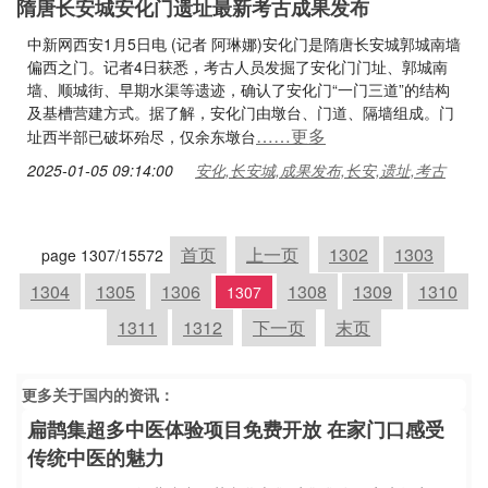
隋唐长安城安化门遗址最新考古成果发布
中新网西安1月5日电 (记者 阿琳娜)安化门是隋唐长安城郭城南墙
偏西之门。记者4日获悉，考古人员发掘了安化门门址、郭城南
墙、顺城街、早期水渠等遗迹，确认了安化门“一门三道”的结构
及基槽营建方式。据了解，安化门由墩台、门道、隔墙组成。门
……更多
址西半部已破坏殆尽，仅余东墩台
2025-01-05 09:14:00
安化,长安城,成果发布,长安,遗址,考古
首页
上一页
1302
1303
page 1307/15572
1304
1305
1306
1308
1309
1310
1307
1311
1312
下一页
末页
更多关于
国内
的资讯：
扁鹊集超多中医体验项目免费开放 在家门口感受
传统中医的魅力