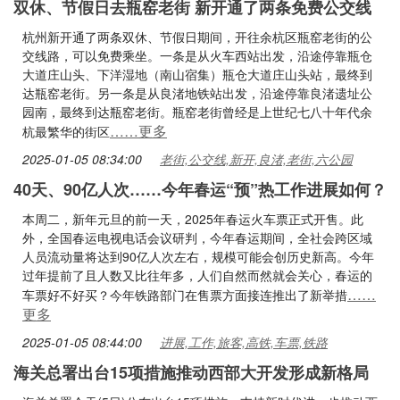
双休、节假日去瓶窑老街 新开通了两条免费公交线
杭州新开通了两条双休、节假日期间，开往余杭区瓶窑老街的公
交线路，可以免费乘坐。一条是从火车西站出发，沿途停靠瓶仓
大道庄山头、下洋湿地（南山宿集）瓶仓大道庄山头站，最终到
达瓶窑老街。另一条是从良渚地铁站出发，沿途停靠良渚遗址公
园南，最终到达瓶窑老街。瓶窑老街曾经是上世纪七八十年代余
……更多
杭最繁华的街区
2025-01-05 08:34:00
老街,公交线,新开,良渚,老街,六公园
40天、90亿人次……今年春运“预”热工作进展如何？
本周二，新年元旦的前一天，2025年春运火车票正式开售。此
外，全国春运电视电话会议研判，今年春运期间，全社会跨区域
人员流动量将达到90亿人次左右，规模可能会创历史新高。今年
过年提前了且人数又比往年多，人们自然而然就会关心，春运的
……
车票好不好买？今年铁路部门在售票方面接连推出了新举措
更多
2025-01-05 08:44:00
进展,工作,旅客,高铁,车票,铁路
海关总署出台15项措施推动西部大开发形成新格局