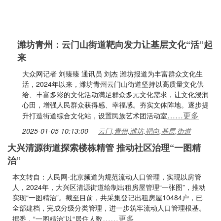
潍坊青州：云门山街道靶向发力让基层文化“活”起
来
大众网记者 刘臻臻 通讯员 刘杰 潍坊报道为丰富群众文化生
活，2024年以来，潍坊青州云门山街道坚持以高质量文化供
给、丰富多彩的文化活动满足群众多元文化需求，让文化浸润
心田，增强人民群众获得感、幸福感。夯实文体阵地。逐步提
……更多
升打造街道综合文化站，设置民族艺术团活动室
2025-01-05 10:13:00
云门,青州,潍坊,靶向,基层,街道
大兴清源街道探索楼栋精管 推动社区治理“一图精
治”
本文转自：人民网-北京频道为规范流动人口管理，实现以房管
人，2024年，大兴区清源街道绘制出租房屋管理“一张图”，推动
实现“一图精治”。截至目前，共采集登记出租房屋10484户，已
全部建档，完成分级分类管理，进一步筑牢流动人口管理根基。
……更多
据悉，“一图精治”以“居住人数