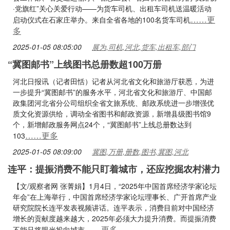
·党旗红”关心关爱行动——为货车司机、出租车司机送温暖活动
……更
启动仪式在石家庄举办。来自全省各地的100名货车司机
多
2025-01-05 08:05:00
展为,司机,河北,货车,出租车,部门
“冀图邮书”上线图书总册数超100万册
河北日报讯（记者田恬）记者从河北省文化和旅游厅获悉，为进
一步提升“冀图邮书”的服务水平，河北省文化和旅游厅、中国邮
政集团河北省分公司组织全省文旅系统、邮政系统进一步增强优
质文化资源供给，调动全省图书和邮政资源，新增县级图书馆9
个，新增邮政服务网点24个，“冀图邮书”上线总册数达到
……更多
103
2025-01-05 08:09:00
冀图,万册,册数,图书,冀图,河北
连平：提振消费不能只盯着城市，还应挖掘农村潜力
【文/观察者网 张菁娟】1月4日，“2025年中国首席经济学家论坛
年会”在上海举行，中国首席经济学家论坛理事长、广开首席产业
研究院院长连平发表视频讲话。连平表示，消费目前对中国经济
增长的贡献度越来越大，2025年必须大力提升消费。而提振消费
……更多
不能只将眼光投向城市