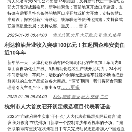
海关总署今天(5日)公布出台15项措施，支持新时代进一步推动西
部大开发形成新格局。新举措聚焦：西部地区开放口岸建设，支
持确有需要且符合条件的地区口岸开放或扩大开放，支持智慧口
岸建设；探索创新江海联运、铁海联运等便利化措施，支持多式
……更多
联运高质量发展；支持成都、重庆
2025-01-05 08:44:00
海关总署,大开,大开发,总署,海关,格局
利达粮油营业收入突破100亿元！扛起国企粮安责任
近10年年
新年第一天，天津利达粮油有限公司现代化的主食加工车间内6
条面食自动化生产线、5条自动化包装生产线开足马力，24小时
不间断运转，车间外，增设的20余辆物流运输车源源不断地把新
鲜美味的主食产品送达各大商超。“‘两节’期间，我们将药食同源
……更多
理念引入主食产业，推出五红
2025-01-05 08:54:00
利达,增速,营业,收入,突破,责任
杭州市人大首次召开初定候选项目代表听证会
2025年市政府民生实事“干什么” 人大代表市民群众踊跃建言“建
议‘美好教育’在杭州项目新增一个控制青少年近视率的子项。”“建
议取消‘弱有重扶’在杭州项目中有关完成动员志愿者加入中国造血