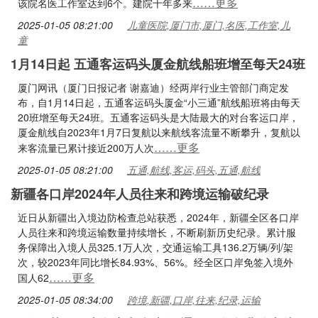
……更多
该院名医工作室达到6个。建院十年多来
2025-01-05 08:21:00
儿童医院,厦门市,厦门,名医,工作室,儿
童
1月14日起 五通客运码头厦金航线船班增至每天24班
厦门网讯（厦门日报记者 谢嘉迪）经两岸行业主管部门商定发
布，自1月14日起，五通客运码头厦金“小三通”航线船班将由每天
20班增至每天24班。五通客运码头是大陆最大的对台客运口岸，
厦金航线自2023年1月7日复航以来航线客流量不断攀升，复航以
……更多
来客流量已累计接近200万人次
2025-01-05 08:21:00
五通,航线,客运,码头,五通,航线
新疆各口岸2024年人员往来和跨境运输破纪录
近日从新疆出入境边防检查总站获悉，2024年，新疆全区各口岸
人员往来和跨境运输数量持续增长，不断刷新历史纪录。累计服
务保障出入境人员325.1万人次，交通运输工具136.2万辆/列/架
次，较2023年同比增长84.93%、56%。经全区口岸免签入境外
……更多
国人62
2025-01-05 08:34:00
跨境,新疆,口岸,往来,纪录,运输