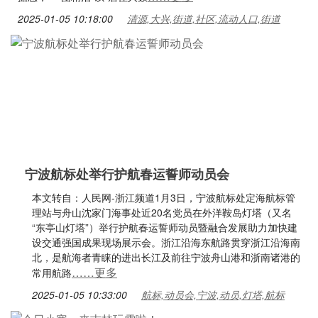
2025-01-05 10:18:00
清源,大兴,街道,社区,流动人口,街道
宁波航标处举行护航春运誓师动员会
本文转自：人民网-浙江频道1月3日，宁波航标处定海航标管
理站与舟山沈家门海事处近20名党员在外洋鞍岛灯塔（又名
“东亭山灯塔”）举行护航春运誓师动员暨融合发展助力加快建
设交通强国成果现场展示会。浙江沿海东航路贯穿浙江沿海南
北，是航海者青睐的进出长江及前往宁波舟山港和浙南诸港的
……更多
常用航路
2025-01-05 10:33:00
航标,动员会,宁波,动员,灯塔,航标