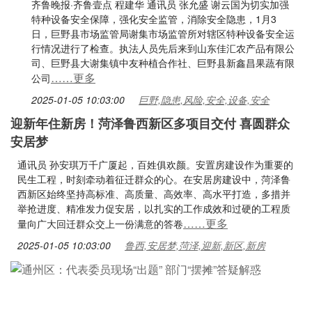
齐鲁晚报·齐鲁壹点 程建华 通讯员 张允盛 谢云国为切实加强
特种设备安全保障，强化安全监管，消除安全隐患，1月3
日，巨野县市场监管局谢集市场监管所对辖区特种设备安全运
行情况进行了检查。执法人员先后来到山东佳汇农产品有限公
司、巨野县大谢集镇中友种植合作社、巨野县新鑫昌果蔬有限
……更多
公司
2025-01-05 10:03:00
巨野,隐患,风险,安全,设备,安全
迎新年住新房！菏泽鲁西新区多项目交付 喜圆群众
安居梦
通讯员 孙安琪万千广厦起，百姓俱欢颜。安置房建设作为重要的
民生工程，时刻牵动着征迁群众的心。在安居房建设中，菏泽鲁
西新区始终坚持高标准、高质量、高效率、高水平打造，多措并
举抢进度、精准发力促安居，以扎实的工作成效和过硬的工程质
……更多
量向广大回迁群众交上一份满意的答卷
2025-01-05 10:03:00
鲁西,安居梦,菏泽,迎新,新区,新房