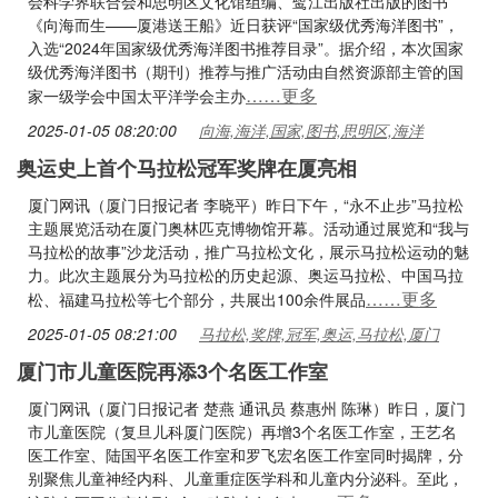
会科学界联合会和思明区文化馆组编、鹭江出版社出版的图书
《向海而生——厦港送王船》近日获评“国家级优秀海洋图书”，
入选“2024年国家级优秀海洋图书推荐目录”。据介绍，本次国家
级优秀海洋图书（期刊）推荐与推广活动由自然资源部主管的国
……更多
家一级学会中国太平洋学会主办
2025-01-05 08:20:00
向海,海洋,国家,图书,思明区,海洋
奥运史上首个马拉松冠军奖牌在厦亮相
厦门网讯（厦门日报记者 李晓平）昨日下午，“永不止步”马拉松
主题展览活动在厦门奥林匹克博物馆开幕。活动通过展览和“我与
马拉松的故事”沙龙活动，推广马拉松文化，展示马拉松运动的魅
力。此次主题展分为马拉松的历史起源、奥运马拉松、中国马拉
……更多
松、福建马拉松等七个部分，共展出100余件展品
2025-01-05 08:21:00
马拉松,奖牌,冠军,奥运,马拉松,厦门
厦门市儿童医院再添3个名医工作室
厦门网讯（厦门日报记者 楚燕 通讯员 蔡惠州 陈琳）昨日，厦门
市儿童医院（复旦儿科厦门医院）再增3个名医工作室，王艺名
医工作室、陆国平名医工作室和罗飞宏名医工作室同时揭牌，分
别聚焦儿童神经内科、儿童重症医学科和儿童内分泌科。至此，