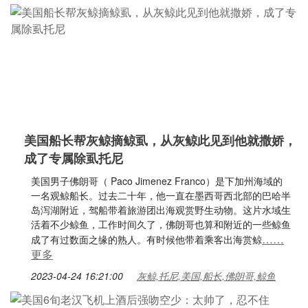
美国船长帮灰鲸摘鲸虱，从灰鲸此见到他就撒娇，
成了专属除虱托尼
美国男子佛朗哥（ Paco Jimenez Franco）是下加州海域的
一名观鲸船长。过去二十年，他一直在墨西哥西北部的巴哈半
岛泻湖附近，驾船带着旅游团出海观赏野生动物。这片水域生
活着不少鲸鱼，工作时间久了，佛朗哥也算和附近的一些鲸鱼
……
成了有过数面之缘的熟人。有时候他带着乘客出海赏鲸
更多
2023-04-24 16:21:00
灰鲸,托尼,美国,船长,佛朗哥,鲸鱼