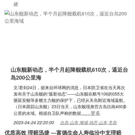
峡
山东舰新动态，半个月起降舰载机610次，逼近台
岛200公里海
文/君剑24日，据来自环球网的消息，日本防卫省在当天再次
发布关于山东舰的“最新动态”——山东舰在舷号106的055大
驱延安舰等多艘主力舰的保护下，已经从关岛附近海域返航。
（日本跟踪山东舰）23日当天，山东舰现身宫古岛往南400多
……更多
公里的水域。根据自卫队声称的数据
2023-04-24 22:20:00
台岛,山东,海域,动态,山东,关岛
优质高效 理赔迅捷 —富德生命人寿临汾中支理赔