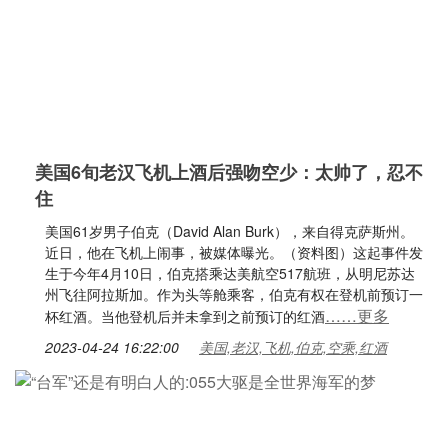
美国6旬老汉飞机上酒后强吻空少：太帅了，忍不
住
美国61岁男子伯克（David Alan Burk），来自得克萨斯州。
近日，他在飞机上闹事，被媒体曝光。（资料图）这起事件发
生于今年4月10日，伯克搭乘达美航空517航班，从明尼苏达
州飞往阿拉斯加。作为头等舱乘客，伯克有权在登机前预订一
……更多
杯红酒。当他登机后并未拿到之前预订的红酒
2023-04-24 16:22:00
美国,老汉,飞机,伯克,空乘,红酒