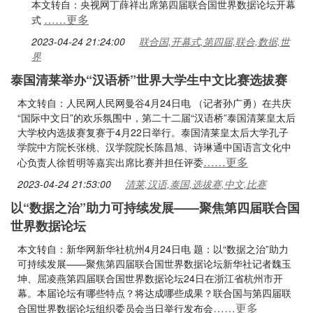
本文转自：央视网丁薛祥出席第四届联合国世界数据论坛开幕
……更多
式
2023-04-24 21:24:00
联合国,开幕式,第四届,联合,数据,世
界
泰国清莱举办“汉语桥”世界大学生中文比赛选拔赛
本文转自：人民网人民网曼谷4月24日电 （记者孙广勇）在共庆
“国际中文日”的欢乐氛围中，第二十二届“汉语桥”泰国清莱皇太后
大学校内选拔赛复赛于4月22日举行。泰国清莱皇太后大学孔子
学院中方院长张桃、汉学院院长陈昌旭、诗琳通中国语言文化中
……更多
心负责人徐哲明等嘉宾出席比赛并担任评委
2023-04-24 21:53:00
清莱,汉语,泰国,选拔赛,中文,比赛
以“数据之治”助力可持续发展——聚焦第四届联合国
世界数据论坛
本文转自：新华网新华社杭州4月24日电 题：以“数据之治”助力
可持续发展——聚焦第四届联合国世界数据论坛新华社记者魏玉
坤、屈凌燕第四届联合国世界数据论坛24日在浙江省杭州市开
幕。本届论坛有哪些特点？将达成哪些成果？联合国与第四届联
……更多
合国世界数据论坛组织委员会当日举行发布会