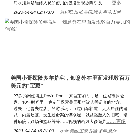
……更多
污水泄漏是维修人员所使用的设备出现故障引发
2023-04-24 02:17:00
洛杉矶,加州,美国,污水,事件,长滩
美国小哥探险多年荒宅，却意外在里面发现数百万
美元的“宝藏”
27岁的网红博主Devin Dark，来自芝加哥，是一位城市探险
家。10年时间里，他专门探索美国那些被人类遗弃的地方。
过去，他曾去过废弃的游乐场：（过山车轨道）无人居住的鬼
城：内置坟墓、发生过命案的谋杀屋：以及驱魔人的旧宅、精
……更多
神病院，赌场和监狱等等……视频的画风大多诡异
2023-04-24 16:21:00
小哥,美国,宝藏,探险,多年,意外