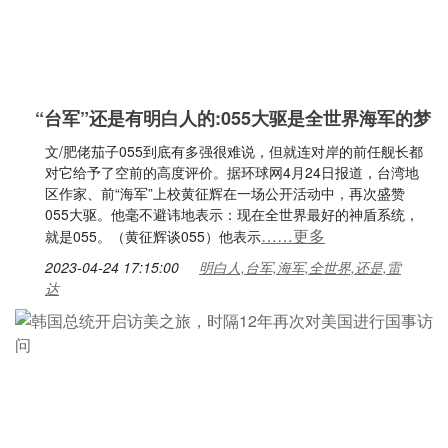
“台军”还是有明白人的:055大驱是全世界海军的梦
文/肥佬茄子055到底有多强很难说，但就连对岸的前任舰长都
对它给予了空前的高度评价。据环球网4月24日报道，台湾地
区作家、前“海军”上校黄征辉在一场公开活动中，再次盛赞
055大驱。他毫不避讳地表示：现在全世界最好的神盾系统，
……更多
就是055。（黄征辉谈055）他表示
2023-04-24 17:15:00
明白人,台军,海军,全世界,还是,雷
达