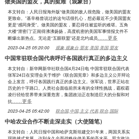
做美国的盟友，真的挺难（观象台）
本文转自：人民日报海外版“做美国的敌人很危险，做美国的盟友
更致命。”基辛格曾说过的这句话很扎心，想必最近不少美国盟友
更是“感同身受”。做美国的盟友，要忍得住被监听的难堪。五角
大楼“泄密门”正闹得沸沸扬扬，高度机密的美国军事情报文件不
……更多
断爆出新热点。无论是“五眼联盟”还是北约成员
2023-04-25 05:20:00
观象,观象台,盟友,美国,美国,盟友
中国常驻联合国代表呼吁各国践行真正的多边主义
本文转自：新华网新华社联合国4月24日电 中国常驻联合国代表
张军24日在安理会关于维护《联合国宪章》和多边主义公开辩论
会上发言，呼吁各国践行真正的多边主义。张军说，世界正站在
历史的十字路口。人类社会面临前所未有的全球性挑战，霸权霸
凌行径给世界带来深重危害，集团政治正在制造巨大的分裂和对
……更多
抗
2023-04-25 05:42:00
联合国,中国,主义,代表,联合,国际
中哈农业合作不断走深走实（大使随笔）
本文转自：人民日报中国和哈萨克斯坦建交31年来，两国关系实
现跨越式发展，达到永久全面战略伙伴关系的高水平。双方政治