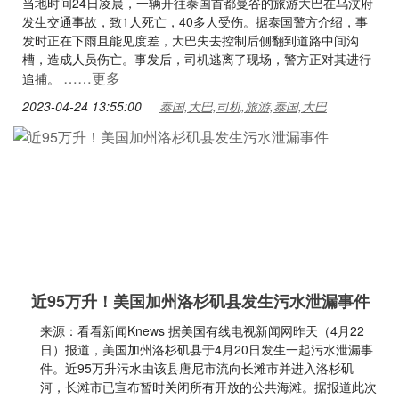
当地时间24日凌晨，一辆开往泰国首都曼谷的旅游大巴在乌汶府
发生交通事故，致1人死亡，40多人受伤。据泰国警方介绍，事
发时正在下雨且能见度差，大巴失去控制后侧翻到道路中间沟
槽，造成人员伤亡。事发后，司机逃离了现场，警方正对其进行
……更多
追捕。
2023-04-24 13:55:00
泰国,大巴,司机,旅游,泰国,大巴
近95万升！美国加州洛杉矶县发生污水泄漏事件
来源：看看新闻Knews 据美国有线电视新闻网昨天（4月22
日）报道，美国加州洛杉矶县于4月20日发生一起污水泄漏事
件。近95万升污水由该县唐尼市流向长滩市并进入洛杉矶
河，长滩市已宣布暂时关闭所有开放的公共海滩。据报道此次