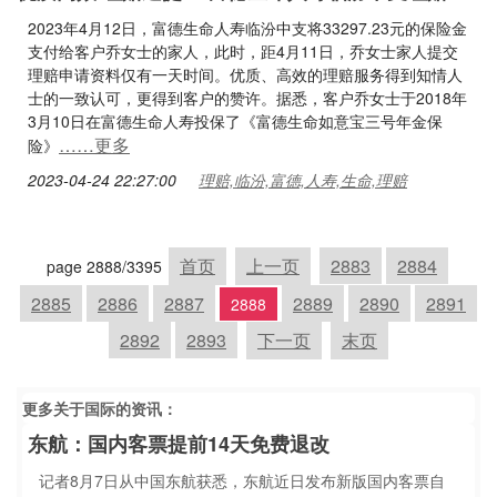
2023年4月12日，富德生命人寿临汾中支将33297.23元的保险金
支付给客户乔女士的家人，此时，距4月11日，乔女士家人提交
理赔申请资料仅有一天时间。优质、高效的理赔服务得到知情人
士的一致认可，更得到客户的赞许。据悉，客户乔女士于2018年
3月10日在富德生命人寿投保了《富德生命如意宝三号年金保
……更多
险》
2023-04-24 22:27:00
理赔,临汾,富德,人寿,生命,理赔
首页
上一页
2883
2884
page 2888/3395
2885
2886
2887
2889
2890
2891
2888
2892
2893
下一页
末页
更多关于
国际
的资讯：
东航：国内客票提前14天免费退改
记者8月7日从中国东航获悉，东航近日发布新版国内客票自