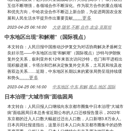
互信不断增强，各领域合作不断深化。作为双方合作的重点领域
和优先方向，中哈农业合作不断迈上新台阶，为促进两国农业发
……更多
展和人民生活水平提升作出重要贡献
2023-04-25 06:16:00
大使,随笔,不断,合作,农业,克斯坦
中东地区出现“和解潮”（国际视点）
本文转自：人民日报中国推动沙伊复交为对话协商解决矛盾树立
良好示范——中东地区出现“和解潮”（国际视点）沙特与伊朗恢
复外交关系，叙利亚外长12年来首次访问沙特，也门和平进程出
现积极进展，卡塔尔和巴林决定恢复外交关系，土耳其和埃及改
善双边关系……近期，中东地区长期以来的紧张局势呈现持续缓
……更多
和势头
2023-04-25 06:16:00
中东地区,中东,和解,视点,地区,国际
日本治理“大城市病”面临困局
本文转自：人民日报人口继续向东京都市圈集中日本治理“大城市
病”面临困局日本总务省近期公布的人口迁移报告显示，2022年
东京都的迁入人口数大幅超过迁出人口数，人口新增3.8万余人。
日本共同社报道指出，这显示日本人口向东京都市圈集中的趋势
……