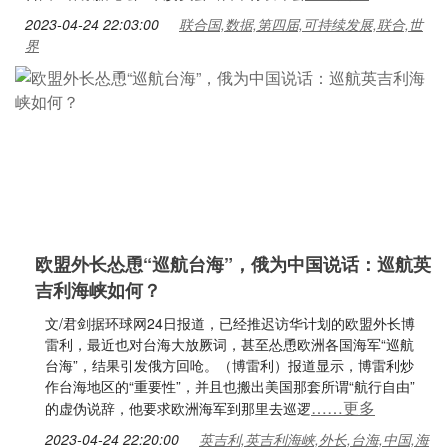
2023-04-24 22:03:00
联合国,数据,第四届,可持续发展,联合,世
界
欧盟外长怂恿“巡航台海”，俄为中国说话：巡航英
吉利海峡如何？
文/君剑据环球网24日报道，已经推迟访华计划的欧盟外长博
雷利，最近也对台海大放厥词，甚至怂恿欧洲各国海军“巡航
台海”，结果引发俄方回呛。（博雷利）报道显示，博雷利炒
作台海地区的“重要性”，并且也搬出美国那套所谓“航行自由”
……更多
的虚伪说辞，他要求欧洲海军到那里去巡逻
2023-04-24 22:20:00
英吉利,英吉利海峡,外长,台海,中国,海