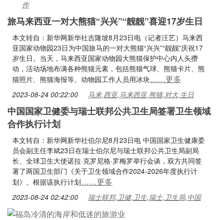
作
旅马来西亚一对大熊猫“兴兴”“靓靓”喜迎17岁生日
本文转自：新华网新华社吉隆坡8月23日电（记者汪艺）马来西
亚国家动物园23日为中国旅马的一对大熊猫“兴兴”“靓靓”庆祝17
岁生日。当天，马来西亚国家动物园大熊猫保护中心内人头攒
动，活动场地布满各种熊猫元素，包括熊猫气球、熊猫卡片、熊
……更多
猫照片、熊猫海报等。动物园工作人员用冰块
2023-08-24 00:22:00
马来,西亚,马来西亚,熊猫,对大,生日
中国国家卫健委与瑞士联邦公共卫生局签署卫生领域
合作执行计划
本文转自：新华网新华社伯尔尼8月23日电 中国国家卫生健康委
员会副主任李斌23日在瑞士伯尔尼与瑞士联邦公共卫生局副局
长、全球卫生大使诺拉·克罗尼格·罗梅罗举行会谈，双方共同签
署了两国卫生部门《关于卫生领域合作2024-2026年度执行计
……更多
划》。根据该执行计划
2023-08-24 02:42:00
瑞士联邦,卫健,卫生,瑞士,卫生局,中国