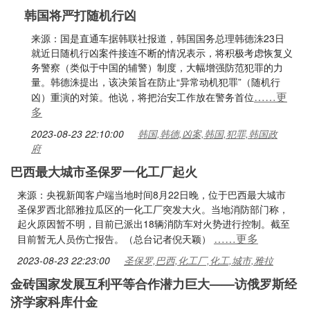
韩国将严打随机行凶
来源：国是直通车据韩联社报道，韩国国务总理韩德洙23日
就近日随机行凶案件接连不断的情况表示，将积极考虑恢复义
务警察（类似于中国的辅警）制度，大幅增强防范犯罪的力
量。韩德洙提出，该决策旨在防止“异常动机犯罪”（随机行
……更
凶）重演的对策。他说，将把治安工作放在警务首位
多
2023-08-23 22:10:00
韩国,韩德,凶案,韩国,犯罪,韩国政
府
巴西最大城市圣保罗一化工厂起火
来源：央视新闻客户端当地时间8月22日晚，位于巴西最大城市
圣保罗西北部雅拉瓜区的一化工厂突发大火。当地消防部门称，
起火原因暂不明，目前已派出18辆消防车对火势进行控制。截至
……更多
目前暂无人员伤亡报告。（总台记者倪天颖）
2023-08-23 22:23:00
圣保罗,巴西,化工厂,化工,城市,雅拉
金砖国家发展互利平等合作潜力巨大——访俄罗斯经
济学家科库什金