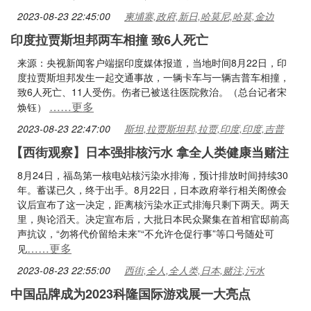
2023-08-23 22:45:00
柬埔寨,政府,新日,哈莫尼,哈莫,金边
印度拉贾斯坦邦两车相撞 致6人死亡
来源：央视新闻客户端据印度媒体报道，当地时间8月22日，印
度拉贾斯坦邦发生一起交通事故，一辆卡车与一辆吉普车相撞，
致6人死亡、11人受伤。伤者已被送往医院救治。（总台记者宋
……更多
焕钰）
2023-08-23 22:47:00
斯坦,拉贾斯坦邦,拉贾,印度,印度,吉普
【西街观察】日本强排核污水 拿全人类健康当赌注
8月24日，福岛第一核电站核污染水排海，预计排放时间持续30
年。蓄谋已久，终于出手。8月22日，日本政府举行相关阁僚会
议后宣布了这一决定，距离核污染水正式排海只剩下两天。两天
里，舆论滔天。决定宣布后，大批日本民众聚集在首相官邸前高
声抗议，“勿将代价留给未来”“不允许仓促行事”等口号随处可
……更多
见
2023-08-23 22:55:00
西街,全人,全人类,日本,赌注,污水
中国品牌成为2023科隆国际游戏展一大亮点