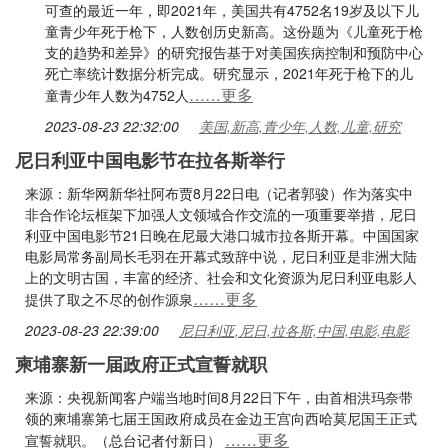
可查的最近一年，即2021年，美国共有4752名19岁及以下儿
童青少年死于枪下，人数创历史新高。这份题为《儿童死于枪
支的趋势和差异》的研究报告基于对美国疾病控制和预防中心
死亡率统计数据分析完成。研究显示，2021年死于枪下的儿
……更多
童青少年人数为4752人
2023-08-23 22:32:00
美国,新高,青少年,人数,儿童,研究
尼日利亚中国电影节在拉各斯举行
来源：新华网新华社阿布贾8月22日电（记者郭骏）作为落实中
非合作论坛框架下加强人文领域合作交流的一项重要举措，尼日
利亚中国电影节21日晚在尼最大港口城市拉各斯开幕。中国国家
电影局常务副局长毛羽在开幕式致辞中说，尼日利亚是非洲大陆
上的文明古国，丰富的经济、社会和文化资源为尼日利亚电影人
……更多
提供了取之不尽的创作源泉
2023-08-23 22:39:00
尼日利亚,尼日,拉各斯,中国,电影,电影
柬埔寨新一届政府正式宣誓就职
来源：央视新闻客户端当地时间8月22日下午，由首相洪玛奈带
领的柬埔寨第七届王国政府成员在金边王宫向西哈莫尼国王正式
……更多
宣誓就职。（总台记者付新日）