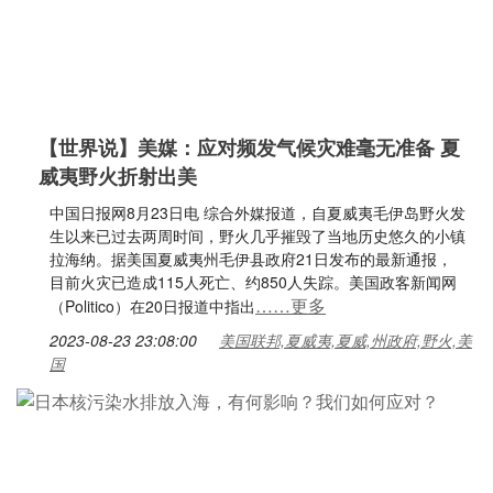
【世界说】美媒：应对频发气候灾难毫无准备 夏
威夷野火折射出美
中国日报网8月23日电 综合外媒报道，自夏威夷毛伊岛野火发
生以来已过去两周时间，野火几乎摧毁了当地历史悠久的小镇
拉海纳。据美国夏威夷州毛伊县政府21日发布的最新通报，
目前火灾已造成115人死亡、约850人失踪。美国政客新闻网
……更多
（Politico）在20日报道中指出
2023-08-23 23:08:00
美国联邦,夏威夷,夏威,州政府,野火,美
国