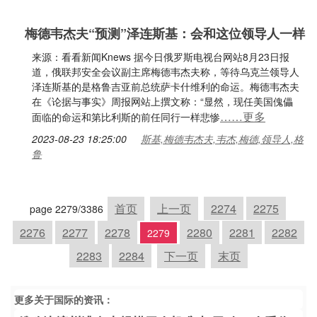
梅德韦杰夫“预测”泽连斯基：会和这位领导人一样
来源：看看新闻Knews 据今日俄罗斯电视台网站8月23日报
道，俄联邦安全会议副主席梅德韦杰夫称，等待乌克兰领导人
泽连斯基的是格鲁吉亚前总统萨卡什维利的命运。梅德韦杰夫
在《论据与事实》周报网站上撰文称：“显然，现任美国傀儡
……更多
面临的命运和第比利斯的前任同行一样悲惨
2023-08-23 18:25:00
斯基,梅德韦杰夫,韦杰,梅德,领导人,格
鲁
首页
上一页
2274
2275
page 2279/3386
2276
2277
2278
2280
2281
2282
2279
2283
2284
下一页
末页
更多关于
国际
的资讯：