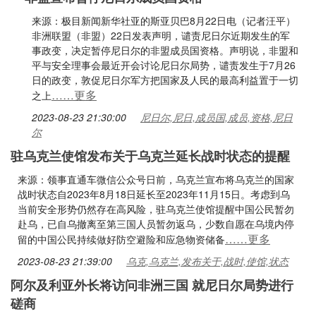
来源：极目新闻新华社亚的斯亚贝巴8月22日电（记者汪平）
非洲联盟（非盟）22日发表声明，谴责尼日尔近期发生的军
事政变，决定暂停尼日尔的非盟成员国资格。声明说，非盟和
平与安全理事会最近开会讨论尼日尔局势，谴责发生于7月26
日的政变，敦促尼日尔军方把国家及人民的最高利益置于一切
……更多
之上
2023-08-23 21:30:00
尼日尔,尼日,成员国,成员,资格,尼日
尔
驻乌克兰使馆发布关于乌克兰延长战时状态的提醒
来源：领事直通车微信公众号日前，乌克兰宣布将乌克兰的国家
战时状态自2023年8月18日延长至2023年11月15日。考虑到乌
当前安全形势仍然存在高风险，驻乌克兰使馆提醒中国公民暂勿
赴乌，已自乌撤离至第三国人员暂勿返乌，少数自愿在乌境内停
……更多
留的中国公民持续做好防空避险和应急物资储备
2023-08-23 21:39:00
乌克,乌克兰,发布关于,战时,使馆,状态
阿尔及利亚外长将访问非洲三国 就尼日尔局势进行
磋商