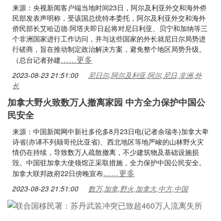
来源：央视新闻客户端当地时间23日，阿尔及利亚外交和海外侨
民部发表声明称，受该国总统特本委托，阿尔及利亚外交和海外
侨民部长艾哈迈德·阿塔夫即日起将对尼日利亚、贝宁和加纳等三
个非洲国家进行工作访问，并与这些国家的外长就尼日尔局势进
行磋商，旨在推动制定政治解决方案，避免整个地区局势升级。
……更多
（总台记者孙建
2023-08-23 21:51:00
尼日尔,阿尔及利亚,阿尔,尼日,非洲,外
长
加拿大野火致数万人撤离家园 中方全力保护中国公
民安全
来源：中国新闻网中新社多伦多8月23日电(记者余瑞冬)加拿大卑
诗省(亦译不列颠哥伦比亚省)、西北地区等地严峻的山林野火灾
情仍在持续，导致数万人疏散撤离，不少建筑物及基础设施损
毁。中国驻加拿大使领馆正采取措施，全力保护中国公民安全。
……更多
加拿大联邦政府22日傍晚宣布
2023-08-23 21:51:00
数万,加拿,野火,加拿大,中方,中国