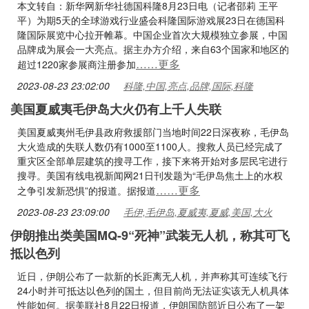
本文转自：新华网新华社德国科隆8月23日电（记者邵莉 王平
平）为期5天的全球游戏行业盛会科隆国际游戏展23日在德国科
隆国际展览中心拉开帷幕。中国企业首次大规模独立参展，中国
品牌成为展会一大亮点。据主办方介绍，来自63个国家和地区的
……更多
超过1220家参展商注册参加
2023-08-23 23:02:00
科隆,中国,亮点,品牌,国际,科隆
美国夏威夷毛伊岛大火仍有上千人失联
美国夏威夷州毛伊县政府救援部门当地时间22日深夜称，毛伊岛
大火造成的失联人数仍有1000至1100人。搜救人员已经完成了
重灾区全部单层建筑的搜寻工作，接下来将开始对多层民宅进行
搜寻。美国有线电视新闻网21日刊发题为“毛伊岛焦土上的水权
……更多
之争引发新恐惧”的报道。据报道
2023-08-23 23:09:00
毛伊,毛伊岛,夏威夷,夏威,美国,大火
伊朗推出类美国MQ-9“死神”武装无人机，称其可飞
抵以色列
近日，伊朗公布了一款新的长距离无人机，并声称其可连续飞行
24小时并可抵达以色列的国土，但目前尚无法证实该无人机具体
性能如何。据美联社8月22日报道，伊朗国防部近日公布了一架