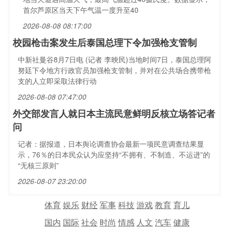
首尔芦原区当天下午气温一度升至40
2026-08-08 08:17:00
校园枪击案发生后泰国总理下令加强枪支管制
中新社曼谷8月7日电 (记者 李映民)当地时间7日，泰国总理阿
努廷下令地方行政官员加强枪支管制，并对在公共场合携带枪
支的人立即采取法律行动
2026-08-08 07:47:00
外交部发言人就日本主流民意鲜明反核立场答记者
问
记者：据报道，日本舆论调查协会最新一项民意调查结果显
示，76％的日本民众认为应坚持“不拥有、不制造、不运进”的
“无核三原则”
2026-08-07 23:20:00
体育
娱乐
财经
军事
科技
游戏
教育
育儿
国内
国际
社会
时尚
情感
人文
汽车
健康