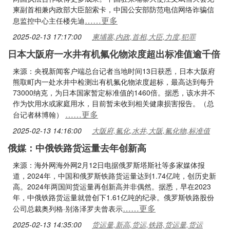
柬副首相兼内政部大臣韶索卡，中国公安部防范电信网络诈骗信
……更多
息监控中心主任楼先迪
2025-02-13 17:17:00
柬埔寨,内政,首相,大臣,力度,犯罪
日本大阪府一水井有机氟化物浓度超出标准值逾千倍
来源：央视新闻客户端总台记者当地时间13日获悉，日本大阪府
熊取町内一处水井中检测出有机氟化物浓度超标，最高达到每升
73000纳克，为日本国家暂定标准值的1460倍。据悉，该水井不
作为饮用水或家庭用水，目前暂未收到相关健康损害报告。（总
……更多
台记者林博翰）
2025-02-13 14:16:00
大阪府,氟化,水井,大阪,氟化物,标准值
俄媒：中俄铁路货运量去年创新高
来源：海外网海外网2月12日电据俄罗斯塔斯社等多家媒体报
道，2024年，中国和俄罗斯铁路货运量达到1.74亿吨，创历史新
高。2024年两国间货运量再创新高并非偶然。据悉，早在2023
年，中俄铁路货运量就曾创下1.61亿吨的纪录。俄罗斯铁路股份
……更多
公司总裁奥列格·别洛泽罗夫曾表示
2025-02-13 14:35:00
货运量,新高,货运,铁路,货运量,货运