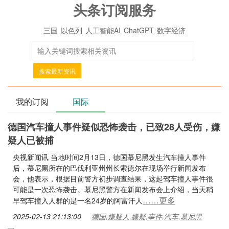
头条订阅服务
三国
以色列
人工智能AI
ChatGPT
数字经济
搜索最新资讯
我的订阅
国际
德国汽车撞人事件疑似恐怖袭击，已致28人受伤，嫌
疑人已被捕
央视新闻讯 当地时间2月13日，德国慕尼黑发生汽车撞人事件
后，慕尼黑所在的巴伐利亚州州长索德尔在现场举行新闻发布
会，他表示，根据目前警方初步调查结果，这起驾车撞人事件很
可能是一次恐怖袭击。慕尼黑警方在新闻发布会上介绍，当天稍
……更多
早驾车撞入人群的是一名24岁的阿富汗人
2025-02-13 21:13:00
德国,嫌疑人,嫌疑,事件,汽车,慕尼黑