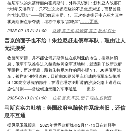
拉尼军队的火箭弹砸向霍姆斯时，外界意识到：叙利亚内战那口
“大锅”又沸腾了，只不过这次锅底烧的不是叙反对派，而是曾经
的“抗以盟友”——黎巴嫩真主党。1、三次突袭撕开中东权力真空
……更多
霍姆斯据点争夺战，堪称中东版“黑吃黑”
2025-02-13 21:21:00
马蜂,真主党,马蜂窝,真主,敌军,双面
普京的面子也不给！朱拉尼赶走俄军车队，理由让人
无法接受
收留阿萨德，并不能让俄罗斯保住在叙利亚的地位，据媒体消
息，俄军车队准备进入赫梅纳姆空军基地时，就遭到了叙新政府
军阻拦，而这背后，藏着朱拉尼怎样的用心呢？1、30辆俄军战
车，被拦8小时报道称，日前由30辆装甲车组成的俄军车队拖着
S-400防空系统的部件，在通往塔尔图斯港的沙漠公路上遭遇戏
……更多
剧性时刻——曾经畅通无阻的军事通道
2025-02-13 21:21:00
拉尼,普京,车队,面子,理由,叙利亚
马斯克实力吐槽：美国政府电脑软件系统老旧，还信
息不互通
据凤凰卫视报道，2025年世界政府峰会2月11-13日在迪拜举