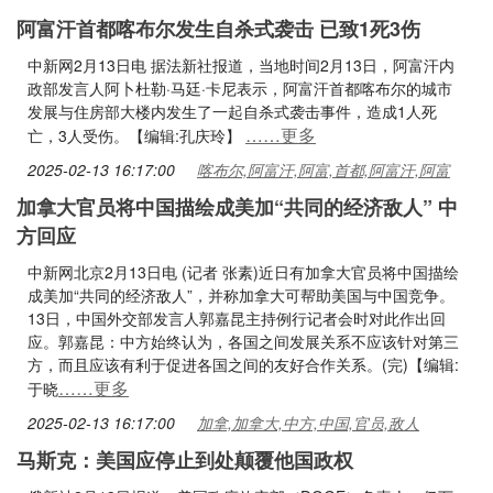
阿富汗首都喀布尔发生自杀式袭击 已致1死3伤
中新网2月13日电 据法新社报道，当地时间2月13日，阿富汗内
政部发言人阿卜杜勒·马廷·卡尼表示，阿富汗首都喀布尔的城市
发展与住房部大楼内发生了一起自杀式袭击事件，造成1人死
……更多
亡，3人受伤。【编辑:孔庆玲】
2025-02-13 16:17:00
喀布尔,阿富汗,阿富,首都,阿富汗,阿富
加拿大官员将中国描绘成美加“共同的经济敌人” 中
方回应
中新网北京2月13日电 (记者 张素)近日有加拿大官员将中国描绘
成美加“共同的经济敌人”，并称加拿大可帮助美国与中国竞争。
13日，中国外交部发言人郭嘉昆主持例行记者会时对此作出回
应。郭嘉昆：中方始终认为，各国之间发展关系不应该针对第三
方，而且应该有利于促进各国之间的友好合作关系。(完)【编辑:
……更多
于晓
2025-02-13 16:17:00
加拿,加拿大,中方,中国,官员,敌人
马斯克：美国应停止到处颠覆他国政权