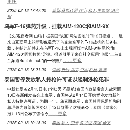
更多
2025-02-13 17:47:00
莫斯,莫斯科州,住宅,私人,中新网,消息
报
乌军F-16弹药升级，挂载AIM-120C和AIM-9X
【文/观察者网 山猫】据美国“战区”网站当地时间12日报道，一组
来自互联网上的新影像显示了乌克兰空军的F-16战机的任务挂
载，包括此前并未在乌军F-16上出现新版本AIM-9“响尾蛇”和
AIM-120“阿姆拉姆”导弹。报道引用了来自社交应用“电报”上乌克
……更多
兰频道Soniah_hub”的一张照片
2025-02-13 18:21:00
弹药,升级,乌克,空军,战机,导弹
泰国暂停发放私人持枪许可证以遏制涉枪犯罪
中新社曼谷2月13日电 (李映民 冯浩航)泰国内政部发言人黛素丽
13日在新闻发布会上表示，泰国将从2月14日开始暂停发放新的
私人持枪许可证，为期一年。黛素丽表示，泰国总理佩通坦和副
总理兼内政部长阿努廷于12日签署了这项命令，泰国《皇家公
……更多
报》13日公布了该命令
2025-02-13 19:18:00
泰国,私人,犯罪,许可证,泰国,枪支