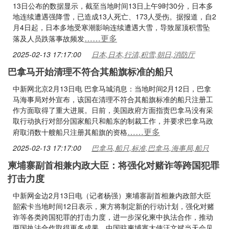
13日公布的数据显示，截至当地时间13日上午9时30分，日本多
地连续遭遇强降雪，已造成13人死亡、173人受伤。据报道，自2
月4日起，日本多地受寒潮影响连续遭遇大雪，导致屋顶积雪坠
……更多
落及人员跌落事故频发
2025-02-13 17:17:00
日本,日本,行清,积雪,朝日,消防厅
巴拿马开始清理不符合其船旗标准的船只
中新网北京2月13日电 巴拿马城消息：当地时间2月12日，巴拿
马海事局对外宣布，该国在清理不符合其船旗标准的船只注册工
作方面取得了重大进展。日前，美国政府方面指责巴拿马没有采
取行动执行对部分国家船只和船东的制裁工作，并要求巴拿马政
……更多
府取消数十艘船只注册其船旗的资格
2025-02-13 17:17:00
巴拿马,船只,标准,巴拿马,海事局,船只
柬埔寨副首相兼内政大臣：将强化对赌诈等跨国犯罪
打击力度
中新网金边2月13日电（记者杨强）柬埔寨副首相兼内政部大臣
韶索卡当地时间12日表示，柬方将制定新的行动计划，强化对赌
诈等各类跨国犯罪的打击力度，进一步深化柬中执法合作，推动
两国执法合作取得更多成果。中国驻柬埔寨大使汪文斌当天会见