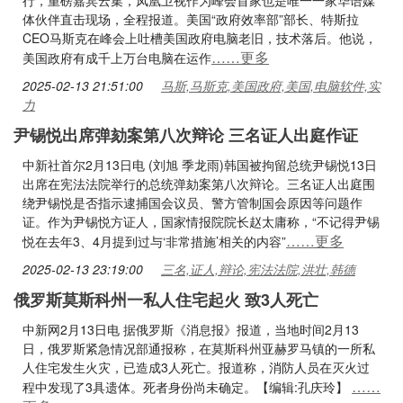
行，重磅嘉宾云集，凤凰卫视作为峰会首家也是唯一一家华语媒
体伙伴直击现场，全程报道。美国“政府效率部”部长、特斯拉
CEO马斯克在峰会上吐槽美国政府电脑老旧，技术落后。他说，
……更多
美国政府有成千上万台电脑在运作
2025-02-13 21:51:00
马斯,马斯克,美国政府,美国,电脑软件,实
力
尹锡悦出席弹劾案第八次辩论 三名证人出庭作证
中新社首尔2月13日电 (刘旭 季龙雨)韩国被拘留总统尹锡悦13日
出席在宪法法院举行的总统弹劾案第八次辩论。三名证人出庭围
绕尹锡悦是否指示逮捕国会议员、警方管制国会原因等问题作
证。作为尹锡悦方证人，国家情报院院长赵太庸称，“不记得尹锡
……更多
悦在去年3、4月提到过与‘非常措施’相关的内容”
2025-02-13 23:19:00
三名,证人,辩论,宪法法院,洪壮,韩德
俄罗斯莫斯科州一私人住宅起火 致3人死亡
中新网2月13日电 据俄罗斯《消息报》报道，当地时间2月13
日，俄罗斯紧急情况部通报称，在莫斯科州亚赫罗马镇的一所私
人住宅发生火灾，已造成3人死亡。报道称，消防人员在灭火过
……
程中发现了3具遗体。死者身份尚未确定。【编辑:孔庆玲】