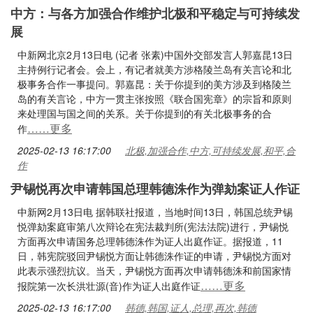
中方：与各方加强合作维护北极和平稳定与可持续发
展
中新网北京2月13日电 (记者 张素)中国外交部发言人郭嘉昆13日
主持例行记者会。会上，有记者就美方涉格陵兰岛有关言论和北
极事务合作一事提问。郭嘉昆：关于你提到的美方涉及到格陵兰
岛的有关言论，中方一贯主张按照《联合国宪章》的宗旨和原则
来处理国与国之间的关系。关于你提到的有关北极事务的合
……更多
作
2025-02-13 16:17:00
北极,加强合作,中方,可持续发展,和平,合
作
尹锡悦再次申请韩国总理韩德洙作为弹劾案证人作证
中新网2月13日电 据韩联社报道，当地时间13日，韩国总统尹锡
悦弹劾案庭审第八次辩论在宪法裁判所(宪法法院)进行，尹锡悦
方面再次申请国务总理韩德洙作为证人出庭作证。据报道，11
日，韩宪院驳回尹锡悦方面让韩德洙作证的申请，尹锡悦方面对
此表示强烈抗议。当天，尹锡悦方面再次申请韩德洙和前国家情
……更多
报院第一次长洪壮源(音)作为证人出庭作证
2025-02-13 16:17:00
韩德,韩国,证人,总理,再次,韩德