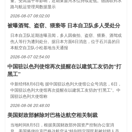
量。受高温干旱影响，近期莱茵河水位持续走低。德国联邦水
路与航运管理局数据显示
2026-08-07 08:02:00
被曝酒驾、盗窃、猥亵等 日本自卫队多人受处分
日本自卫队近期连曝丑闻，多人因偷拍、盗窃、猥亵、酒驾或
伤人等行为遭到处分。据日本方面6日消息，位于石川县的日
本航空自卫队小松基地当天通报
2026-08-07 02:54:00
中国驻以色列使馆再次提醒在以建筑工友切勿“打
黑工”
中新经纬8月6日电 据中国驻以色列大使馆公众号消息，6日，
中国驻以色列大使馆再次提醒在以建筑工友切勿“打黑工”。中
国驻以色列大使馆称
2026-08-06 20:48:00
美国财政部解除对巴格达航空相关制裁
当地时间8月5日，根据美国财政部外国资产控制办公室消
息，美国将伊拉克巴格达航空从“特别指定国民和被封锁人员