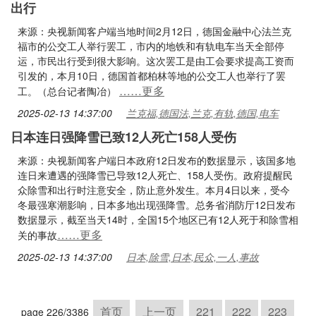
出行
来源：央视新闻客户端当地时间2月12日，德国金融中心法兰克
福市的公交工人举行罢工，市内的地铁和有轨电车当天全部停
运，市民出行受到很大影响。这次罢工是由工会要求提高工资而
引发的，本月10日，德国首都柏林等地的公交工人也举行了罢
……更多
工。（总台记者陶冶）
2025-02-13 14:37:00
兰克福,德国法,兰克,有轨,德国,电车
日本连日强降雪已致12人死亡158人受伤
来源：央视新闻客户端日本政府12日发布的数据显示，该国多地
连日来遭遇的强降雪已导致12人死亡、158人受伤。政府提醒民
众除雪和出行时注意安全，防止意外发生。本月4日以来，受今
冬最强寒潮影响，日本多地出现强降雪。总务省消防厅12日发布
数据显示，截至当天14时，全国15个地区已有12人死于和除雪相
……更多
关的事故
2025-02-13 14:37:00
日本,除雪,日本,民众,一人,事故
首页
上一页
221
222
223
page 226/3386