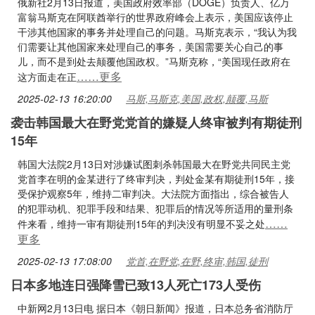
俄新社2月13日报道，美国政府效率部（DOGE）负责人、亿万
富翁马斯克在阿联酋举行的世界政府峰会上表示，美国应该停止
干涉其他国家的事务并处理自己的问题。马斯克表示，“我认为我
们需要让其他国家来处理自己的事务，美国需要关心自己的事
儿，而不是到处去颠覆他国政权。”马斯克称，“美国现任政府在
……更多
这方面走在正
2025-02-13 16:20:00
马斯,马斯克,美国,政权,颠覆,马斯
袭击韩国最大在野党党首的嫌疑人终审被判有期徒刑
15年
韩国大法院2月13日对涉嫌试图刺杀韩国最大在野党共同民主党
党首李在明的金某进行了终审判决，判处金某有期徒刑15年，接
受保护观察5年，维持二审判决。大法院方面指出，综合被告人
的犯罪动机、犯罪手段和结果、犯罪后的情况等所适用的量刑条
……
件来看，维持一审有期徒刑15年的判决没有明显不妥之处
更多
2025-02-13 17:08:00
党首,在野党,在野,终审,韩国,徒刑
日本多地连日强降雪已致13人死亡173人受伤
中新网2月13日电 据日本《朝日新闻》报道，日本总务省消防厅