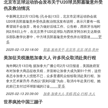
北京市足球运动协会发布关于U20球员郭嘉璇意外受
伤及救治情况
中新网北京2月13日电 (孔令佑)13日，北京市足球运动协会就
U20球员郭嘉璇意外受伤及救治情况发布说明，表示只要有一线
希望就不会放弃，将全力做好后续工作。公告称，西班牙当地时
间2月6日上午，在北京男子U20足球队与西班牙阿尔科文达斯俱
……更
乐部队教学比赛中，中方球员郭嘉璇意外受伤并出现昏迷
多
2025-02-13 20:18:00
郭嘉,发布关于,北京市,北京,球员,意外
美加征关税激怒加拿大人 许多民众取消赴美行程
海外网2月13日电 据加拿大广播公司2月12日报道，美国政府宣
布对加拿大商品征收关税，并宣称让加拿大成为第51个州，这些
表态令加拿大人愤怒不已，众多普通民众纷纷取消赴美行程。加
拿大艺术家乔丹·丹杰以“原则问题”为由，取消今年赴美行程。她
……更多
此前已支付过环球影城的订金
2025-02-13 20:39:00
加拿,加拿大人,关税,民众,行程,大人
世界疯抢中国三蹦子