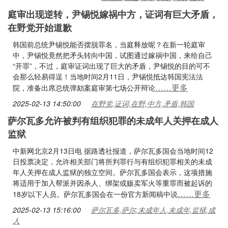
庭审出现逆转，尹锡悦嫁祸中方，证词有巨大矛盾，
在野党开始道歉
韩国前总统尹锡悦能否摆脱罪名，当庭释放呢？在新一轮庭审
中，尹锡悦竟然把矛头转向中国，试图通过嫁祸中国，来给自己
“开罪”，不过，庭审证词出现了巨大的矛盾，尹锡悦的目的可不
会那么轻易得逞！当地时间2月11日，尹锡悦抵达韩国宪法法
……更多
院，准备出席总统弹劾案庭审第七场公开辩论
2025-02-13 14:50:00
在野党,证词,在野,中方,矛盾,韩国
萨尔瓦多允许被判有组织犯罪的未成年人关押在成人
监狱
中新网北京2月13日电 据路透社报道，萨尔瓦多国会当地时间12
日投票决定，允许相关部门将所判罪行与有组织犯罪相关的未成
年人关押在成人监狱的独立空间。萨尔瓦多国会表示，这项措施
将适用于加入帮派并因杀人、绑架或贩卖军火等重罪而被起诉的
……更多
18岁以下人员。萨尔瓦多国会在一份官方新闻稿中说
2025-02-13 15:16:00
萨尔瓦多,萨尔,未成年人,未成年,监狱,成
人