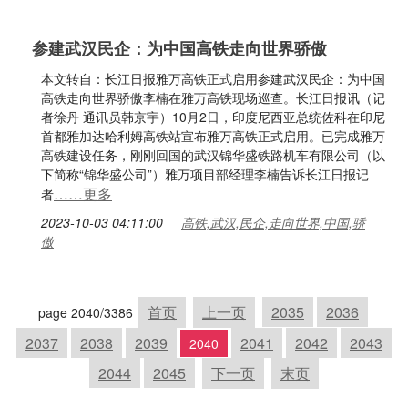
参建武汉民企：为中国高铁走向世界骄傲
本文转自：长江日报雅万高铁正式启用参建武汉民企：为中国
高铁走向世界骄傲李楠在雅万高铁现场巡查。长江日报讯（记
者徐丹 通讯员韩京宇）10月2日，印度尼西亚总统佐科在印尼
首都雅加达哈利姆高铁站宣布雅万高铁正式启用。已完成雅万
高铁建设任务，刚刚回国的武汉锦华盛铁路机车有限公司（以
下简称“锦华盛公司”）雅万项目部经理李楠告诉长江日报记
……更多
者
2023-10-03 04:11:00
高铁,武汉,民企,走向世界,中国,骄
傲
首页
上一页
2035
2036
page 2040/3386
2037
2038
2039
2041
2042
2043
2040
2044
2045
下一页
末页