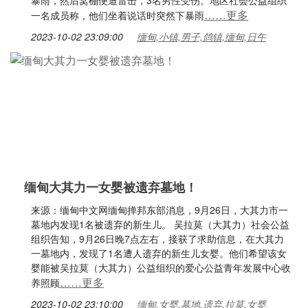
暴雨，然后窝棚便遭雷击，3名男性受伤。地区社会公益组织
……更多
一名成员称，他们坐着说话时突然下暴雨
2023-10-02 23:09:00
缅甸,小镇,男子,鸽镇,缅甸,日午
缅甸大其力一女婴被遗弃墓地！
来源：缅甸中文网缅甸掸邦东部消息，9月26日，大其力市一
墓地内发现1名被遗弃的新生儿。 吴拉莫（大其力）社会公益
组织告知，9月26日晚7点左右，接获了求助信息，在大其力
一墓地内，发现了1名遭人遗弃的新生儿女婴。他们希望该女
婴能被吴拉莫（大其力）公益组织的爱心公益青年发展中心收
……更多
养照顾
2023-10-02 23:10:00
缅甸,女婴,墓地,遗弃,拉莫,女婴