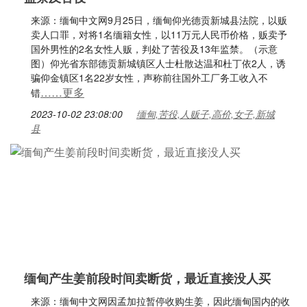
来源：缅甸中文网9月25日，缅甸仰光德贡新城县法院，以贩
卖人口罪，对将1名缅籍女性，以11万元人民币价格，贩卖予
国外男性的2名女性人贩，判处了苦役及13年监禁。（示意
图）仰光省东部德贡新城镇区人士杜散达温和杜丁依2人，诱
骗仰金镇区1名22岁女性，声称前往国外工厂务工收入不
……更多
错
2023-10-02 23:08:00
缅甸,苦役,人贩子,高价,女子,新城
县
缅甸产生姜前段时间卖断货，最近直接没人买
来源：缅甸中文网因孟加拉暂停收购生姜，因此缅甸国内的收