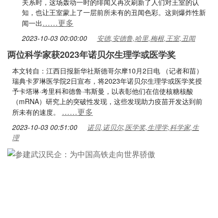
关系时，这场轰动一时的绯闻又再次刷新了人们对王室的认
知，也让王室蒙上了一层前所未有的丑闻色彩。这则爆炸性新
……更多
闻一出
2023-10-03 00:00:00
安德,安德鲁,哈里,梅根,王室,丑闻
两位科学家获2023年诺贝尔生理学或医学奖
本文转自：江西日报新华社斯德哥尔摩10月2日电 （记者和苗）
瑞典卡罗琳医学院2日宣布，将2023年诺贝尔生理学或医学奖授
予卡塔琳·考里科和德鲁·韦斯曼，以表彰他们在信使核糖核酸
（mRNA）研究上的突破性发现，这些发现助力疫苗开发达到前
……更多
所未有的速度。
2023-10-03 00:51:00
诺贝,诺贝尔,医学奖,生理学,科学家,生
理