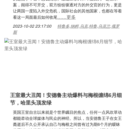
案，闹得不可开交，双方纷纷驱逐对方的外交官的行为，更是
让两国一度陷入外交危机，国际社会的其他国家，也都在等着
……更多
看这一局面最后如何收尾
2023-10-02 23:17:00
特鲁多,纳粹,乌克,特鲁,乌克兰,俄罗
斯
王室最大丑闻！安德鲁主动爆料与梅根缠绵6月细
节，哈里头顶发绿
英国王室自古以来就是个世界瞩目的焦点，任何一点风吹草动
都能牵动全球媒体与民众的神经。所以，当安德鲁王子在女王
薨逝后不久公开承认自己与梅根之间曾有过为期6个月的暧昧