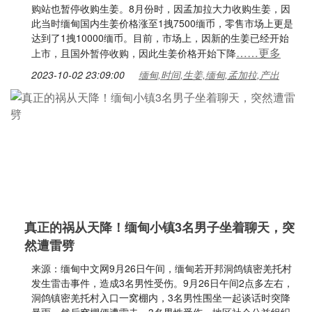
购站也暂停收购生姜。8月份时，因孟加拉大力收购生姜，因
此当时缅甸国内生姜价格涨至1拽7500缅币，零售市场上更是
达到了1拽10000缅币。目前，市场上，因新的生姜已经开始
……更多
上市，且国外暂停收购，因此生姜价格开始下降
2023-10-02 23:09:00
缅甸,时间,生姜,缅甸,孟加拉,产出
真正的祸从天降！缅甸小镇3名男子坐着聊天，突
然遭雷劈
来源：缅甸中文网9月26日午间，缅甸若开邦洞鸽镇密羌托村
发生雷击事件，造成3名男性受伤。9月26日午间2点多左右，
洞鸽镇密羌托村入口一窝棚内，3名男性围坐一起谈话时突降