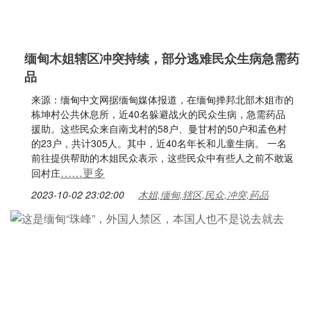
缅甸木姐辖区冲突持续，部分逃难民众生病急需药
品
来源：缅甸中文网据缅甸媒体报道，在缅甸掸邦北部木姐市的
栋坤村公共休息所，近40名躲避战火的民众生病，急需药品
援助。这些民众来自南戈村的58户、曼甘村的50户和孟色村
的23户，共计305人。其中，近40名年长和儿童生病。 一名
前往提供帮助的木姐民众表示，这些民众中有些人之前不敢返
……更多
回村庄
2023-10-02 23:02:00
木姐,缅甸,辖区,民众,冲突,药品