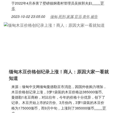
……更
于2022年4月杀害了壁磅镇炯斋村管理员吴挨郭夫妇
多
2023-10-02 23:05:00
缅甸,死刑,家属,官员,青年,被告
缅甸木豆价格创纪录上涨！商人：原因大家一看就
知道
来源：缅甸中文网缅甸曼德勒豆市消息，因国外收购力增加，
木豆价格创记录上涨，3箩1袋装的木豆价格达385000缅币。
曼德勒1名豆商称，对比往年，今年的价格十分优异，创下了
记录。木豆开始上市的2月份、3月份内，3箩1袋装的木豆价
……更
格为175000缅币，而9月中旬，上涨到了385000缅币