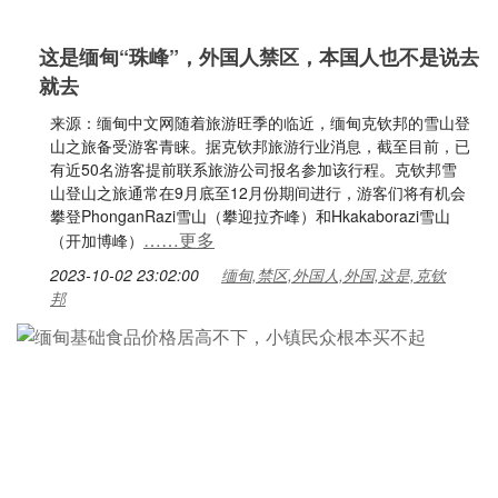
这是缅甸“珠峰”，外国人禁区，本国人也不是说去
就去
来源：缅甸中文网随着旅游旺季的临近，缅甸克钦邦的雪山登
山之旅备受游客青睐。据克钦邦旅游行业消息，截至目前，已
有近50名游客提前联系旅游公司报名参加该行程。克钦邦雪
山登山之旅通常在9月底至12月份期间进行，游客们将有机会
攀登PhonganRazi雪山（攀迎拉齐峰）和Hkakaborazi雪山
……更多
（开加博峰）
2023-10-02 23:02:00
缅甸,禁区,外国人,外国,这是,克钦
邦