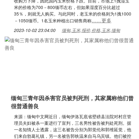
收购力下降，因此国内玉米价格下跌。目前，市场上1拽湿玉
米的价格为700－800缅币左右，但如果湿度百分比超过
35％，则就无人购买。与此同时，老玉米的价格则为1拽1000
……更多
－1050缅币。1名玉米种植出口销售商称
2023-10-02 23:04:00
缅甸,玉米,报价,价格,玉米,缅甸
缅甸三青年因杀害官员被判死刑，其家属称他们曾
很普通善良
来源：缅甸中文网近日，缅甸伊洛瓦底省壁磅县法院对村庄管
理员夫妇被杀一案进行了宣判，三名男性被告被判处死刑。据
一名知情人士透露，这三名被告分别为郭觉伦和郭维延觉，他
们来自勃葛礼镇，另一名被告郭铁温来自马乌宾镇。他们被控