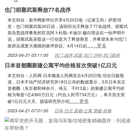
也门胡塞武装释放77名战俘
本文转自：新华网新华社开罗4月20日电（记者王尚）萨那消
息：也门胡塞武装20日说，该组织当天释放了77名战俘。胡塞武
装负责战俘事务的官员阿卜杜勒-卡迪尔·穆尔塔达在一份声明中
说，胡塞武装采取这一行动是为了释放善意，并希望未来与也门
……更多
政府达成更大规模的换俘协议。4月14日起
2023-04-21 03:11:00
也门,战俘,武装,也门,沙特,也门政府
日本首都圈新建公寓平均价格首次突破1亿日元
本文转自：人民网-日本频道人民网东京4月20日电 综合日媒报
道，日本不动产经济研究所18日公布的数据显示，3月日本东京
首都圈（东京都和神奈川、琦玉、千叶3县）的新建公寓平均价
格为每套1亿4360万日元（约合人民币734万元），单月首次突
……更多
破1亿日元大关。据该研究所介绍
2023-04-21 07:01:00
日本,日元,首都,公寓,突破,价格