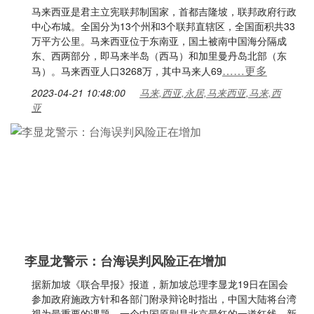
马来西亚是君主立宪联邦制国家，首都吉隆坡，联邦政府行政
中心布城。全国分为13个州和3个联邦直辖区，全国面积共33
万平方公里。马来西亚位于东南亚，国土被南中国海分隔成
东、西两部分，即马来半岛（西马）和加里曼丹岛北部（东
……更多
马）。马来西亚人口3268万，其中马来人69
2023-04-21 10:48:00
马来,西亚,永居,马来西亚,马来,西
亚
李显龙警示：台海误判风险正在增加
据新加坡《联合早报》报道，新加坡总理李显龙19日在国会
参加政府施政方针和各部门附录辩论时指出，中国大陆将台湾
视为最重要的课题，一个中国原则是北京最红的一道红线。新