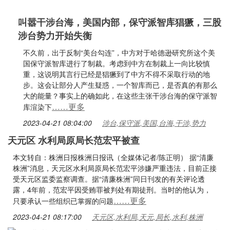
叫嚣干涉台海，美国内部，保守派智库猖獗，三股
涉台势力开始失衡
不久前，出于反制“美台勾连”，中方对于哈德逊研究所这个美
国保守派智库进行了制裁。考虑到中方在制裁上一向比较慎
重，这说明其言行已经是猖獗到了中方不得不采取行动的地
步。这会让部分人产生疑惑，一个智库而已，是否真的有那么
大的能量？事实上的确如此，在这些主张干涉台海的保守派智
……更多
库渲染下
2023-04-21 08:04:00
涉台,保守派,美国,台海,干涉,势力
天元区 水利局原局长范宏平被查
本文转自：株洲日报株洲日报讯（全媒体记者/陈正明） 据“清廉
株洲”消息，天元区水利局原局长范宏平涉嫌严重违法，目前正接
受天元区监委监察调查。据“清廉株洲”同日刊发的有关评论透
露，4年前，范宏平因受贿罪被判处有期徒刑。当时的他认为，
……更多
只要承认一些组织已掌握的问题
2023-04-21 08:17:00
天元区,水利局,天元,局长,水利,株洲