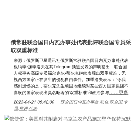
俄常驻联合国日内瓦办事处代表批评联合国专员采
取双重标准
来源：俄罗斯卫星通讯社俄罗斯常驻联合国日内瓦办事处代表
根纳季•加季洛夫在其Telegram频道发表的声明指出，联合国
人权事务高级专员福尔克尔•蒂尔克继续表现出双重标准，无
视西方国家正在发生的侵犯自由事件。加季洛夫表示：“令我
感到遗憾的是，蒂尔克先生顽固地继续对某些西方国家集团不
……更多
喜欢的国家表现出臭名昭著的‘双重标准’和政治参与
2023-04-21 08:42:00
联合国日内瓦办事处,联合,联合国,专
员,批评,代表