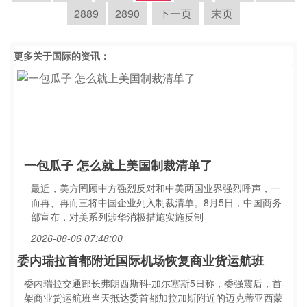
2889
2890
下一页
末页
更多关于
国际
的资讯：
一包瓜子 怎么就上美国制裁清单了
最近，美方罔顾中方强烈反对和中美两国业界强烈呼声，一
而再、再而三将中国企业列入制裁清单。8月5日，中国商务
部宣布，对美系列涉华消极措施实施反制
2026-08-06 07:48:00
委内瑞拉首都附近国际机场恢复商业货运航班
委内瑞拉交通部长弗朗西斯科·加尔塞斯5日称，委强震后，首
架商业货运航班当天抵达委首都加拉加斯附近的迈克蒂亚西蒙