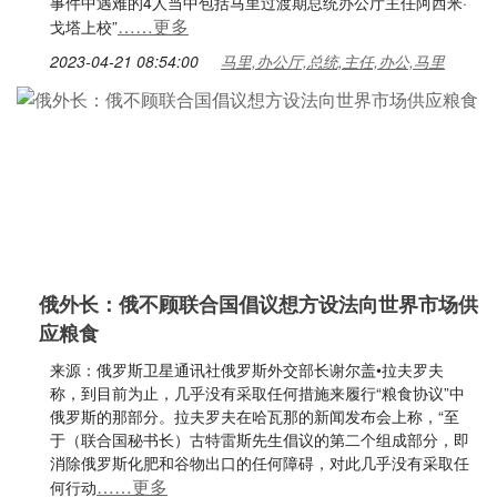
事件中遇难的4人当中包括马里过渡期总统办公厅主任阿西米·
……更多
戈塔上校”
2023-04-21 08:54:00
马里,办公厅,总统,主任,办公,马里
俄外长：俄不顾联合国倡议想方设法向世界市场供
应粮食
来源：俄罗斯卫星通讯社俄罗斯外交部长谢尔盖•拉夫罗夫
称，到目前为止，几乎没有采取任何措施来履行“粮食协议”中
俄罗斯的那部分。拉夫罗夫在哈瓦那的新闻发布会上称，“至
于（联合国秘书长）古特雷斯先生倡议的第二个组成部分，即
消除俄罗斯化肥和谷物出口的任何障碍，对此几乎没有采取任
……更多
何行动