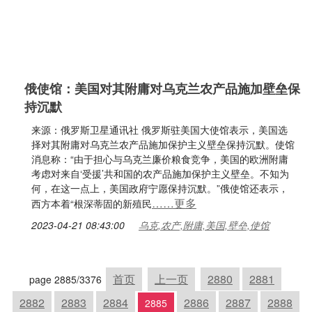
俄使馆：美国对其附庸对乌克兰农产品施加壁垒保
持沉默
来源：俄罗斯卫星通讯社 俄罗斯驻美国大使馆表示，美国选
择对其附庸对乌克兰农产品施加保护主义壁垒保持沉默。使馆
消息称：“由于担心与乌克兰廉价粮食竞争，美国的欧洲附庸
考虑对来自‘受援’共和国的农产品施加保护主义壁垒。不知为
何，在这一点上，美国政府宁愿保持沉默。”俄使馆还表示，
……更多
西方本着“根深蒂固的新殖民
2023-04-21 08:43:00
乌克,农产,附庸,美国,壁垒,使馆
首页
上一页
2880
2881
page 2885/3376
2882
2883
2884
2886
2887
2888
2885