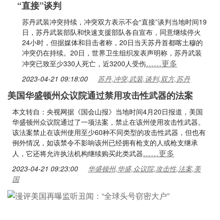
“直接”谈判
苏丹武装冲突持续，冲突双方表示不会“直接”谈判当地时间19
日，苏丹武装部队和快速支援部队各自宣布，同意继续停火
24小时，但据媒体和目击者称，20日当天苏丹首都喀土穆的
冲突仍在持续。20日，世界卫生组织发表声明称，苏丹武装
……更多
冲突已致至少330人死亡，近3200人受伤
2023-04-21 09:18:00
苏丹,冲突,武装,谈判,双方,苏丹
美国华盛顿州众议院通过禁用攻击性武器的法案
本文转自：央视网据《国会山报》当地时间4月20日报道，美国
华盛顿州众议院通过了一项法案，禁止在该州使用攻击性武器。
该法案禁止在该州使用至少60种不同类型的攻击性武器，但也有
例外情况，如该禁令不影响该州已经拥有枪支的人或枪支继承
……更多
人，它还将允许执法机构继续购买此类武器
2023-04-21 09:23:00
华盛顿州,华盛,众议院,攻击性,法案,美
国