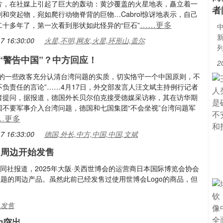
片，在社媒上引起了巨大的轰动：黄沙覆盖的火星地表，矗立着一
者
和突起物，宛如爬行动物脊背的巨物…Cabrol惊讶地表示，自己
……更多
二十多年了，第一次看到形状如此怪异的“巨石”
7 16:30:00
火星,不明,网友,火星,环形山,盖尔
“警告中国”？中方回应！
2
国的一些政客充分认清台湾问题的实质，切实恪守一个中国原则，不
不负责任的言论”……4月17日，外交部发言人汪文斌主持例行记者
者提问，据报道，德国外长贝尔伯克接受德媒采访称，其在访华期
国不要军事介入台湾问题，德国和七国集团“不会坐视”台湾问题军
…更多
7 16:33:00
德国,外长,中方,中国,中国,文斌
”周边开始发售
共同社报道，2025年大阪·关西世博会的运营商日本国际博览会协会
主题的周边产品。虽然此前已经发售过使用世博会Logo的商品，但
,发售
为突出