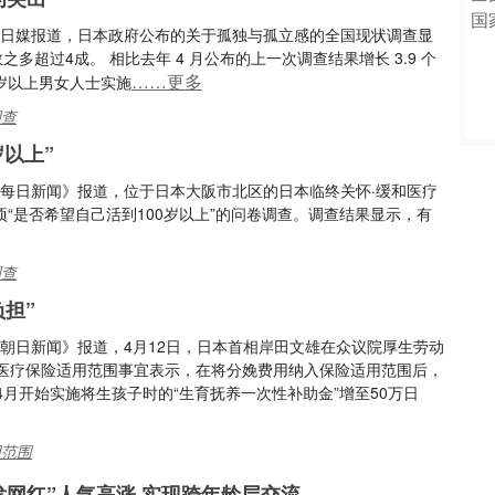
综合日媒报道，日本政府公布的关于孤独与孤立感的全国现状调查显
之多超过4成。 相比去年 4 月公布的上一次调查结果增长 3.9 个
……更多
6岁以上男女人士实施
调查
岁以上”
据《每日新闻》报道，位于日本大阪市北区的日本临终关怀·缓和医疗
项“是否希望自己活到100岁以上”的问卷调查。调查结果显示，有
调查
担”
《朝日新闻》报道，4月12日，日本首相岸田文雄在众议院厚生劳动
医疗保险适用范围事宜表示，在将分娩费用纳入保险适用范围后，
月开始实施将生孩子时的“生育抚养一次性补助金”增至50万日
用范围
发网红”人气高涨 实现跨年龄层交流