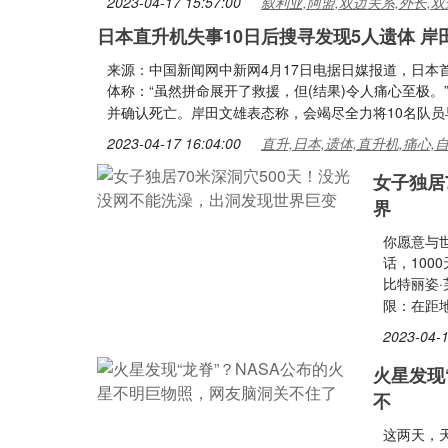
2023-04-17 15:57:00
叙利亚,阿盟,双边关系,外长,双
日本直升机失事10日后搜寻发现5人遗体 岸
来源：中国新闻网中新网4月17日电据日媒报道，日本
体称：“虽然拼命展开了救援，但(结果)令人痛心至极。
并确认死亡。岸田文雄表态称，会竭尽全力将10名队员
2023-04-17 16:04:00
直升,日本,遗体,直升机,痛心,
女子独居
界
你愿意与世
话，1000
比特丽姿
限：在距地
2023-04-1
火星发现
不
这两天，天