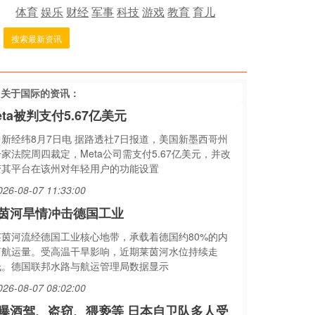
体育
娱乐
财经
军事
科技
游戏
教育
育儿
搜索最新资讯
多关于
国际
的资讯：
eta被判支付5.67亿美元
中新经纬8月7日电 据路透社7日报道，美国新墨西哥州
家法院周四裁定，Meta公司需支付5.67亿美元，并改
变其平台在该州对年轻用户的功能设置
026-08-07 11:33:00
茵河旱情冲击德国工业
莱茵河流经德国工业核心地带，承载着德国约80%的内
河航运量。受高温干旱影响，近期莱茵河水位持续走
低。德国联邦水路与航运管理局数据显示
026-08-07 08:02:00
曝酒驾、盗窃、猥亵等 日本自卫队多人受