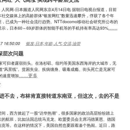
人民网-日本频道人民网东京4月14日电 据朝日电视台报道，目前
本社交媒体上的高龄群体“银发网红”数量迅速攀升，俘获了各个年
，已成为一种社会流行趋势。NTTdocomo移动社会研究所公布的
……
示，日本60～69岁群体的智能手机等的手机持有率高达93%
7 16:50:00
银发,日本,年龄,人气,交流,油管
深层次问题
家可归者露宿街头。在洛杉矶、纽约等美国东西海岸的大城市，无
道“风景线”。贫困失业、疾病缠身、吸毒成瘾、街头死亡是无家可
……更多
的速度增加
家
进不去，布林肯直接转道东南亚，但这次，去的不是
时间，西方掀起了一股“访华热潮”，很多国家的政治高层纷纷踏上
京的航班，比如法国总统马克龙、欧盟委员会主席冯德莱恩、德国
伯克等。在这样的情况下，美国自然也要跟着凑个热闹。近日，路