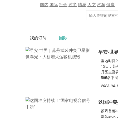
国内
国际
社会
时尚
情感
人文
汽车
健康
我的订阅
国际
早安·世
当地时间2
15日，
丹医生委
595名
2023-04-1
这国冲突
苏丹首都
部队表示