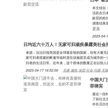
本文转自：
活跃在日
龄层的粉丝
调查结果显
更多
2023-04-1
日均近六十万人！无家可归顽疾暴露美社会
来源：法治日报美国是全球最富裕的国家，却有大量无
家可归者搭建的帐篷等临时居住设施甚至成为城市的一
归者的生活日常。近年来，这个群体的数量正在以惊人
2023-04-17 16:52:00
无家,顽疾,深层,社会,问题,无
中国大门
菲律宾
最近一段
了前往北
外长贝尔