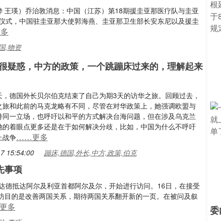
烨 王瑛）乔治敦消息：中国（江苏）第18期援圭亚那医疗队与圭亚
赠仪式，中国驻圭亚那大使郭海燕、圭亚那卫生部长安东尼以及援圭
更多
国,物资
很疑惑，中方的政策，一个跳蹦床过来的，理解起来
天，德国外长贝尔伯克结束了自己为期3天的访华之旅。回顾过去，
之旅和此前的马克龙略有不同，尽管在对华政策上，她强调欧盟与
持同一立场，也呼吁以和平的方式解决台海问题，但在涉及乌克兰
她的着眼点更多还是在于如何解决分歧，比如，中国为什么不呼吁
……更多
止战争
7 15:54:00
蹦床,德国,外长,中方,政策,伯克
先事项
达德抵达阿尔及利亚首都阿尔及尔，开始进行访问。16日，在接受
访目的是改善两国关系，期待两国关系翻开新的一页。在被问及叙
更多
委