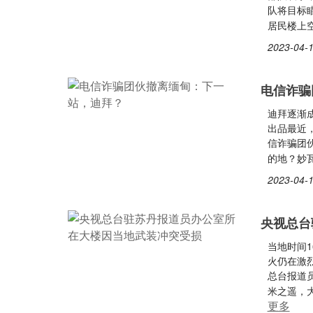
队将目标瞄
居民楼上
2023-04-1
电信诈骗
迪拜逐渐成
出品最近
信诈骗团
的地？妙
2023-04-1
央视总台
当地时间
火仍在激
总台报道
米之遥，
更多