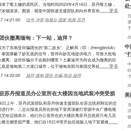
准了喀土穆的居民区。当地时间2023年4月16日，苏丹喀土穆，
处
……更多
空浓烟滚滚。图源：视觉中国快速支援部队则向外界宣布
7 14:21:00
信号,冲突,电视台,国家,电视,苏丹
团伙撤离缅甸：下一站，迪拜？
2
中
为了东南亚诈骗团伙的“第二故乡”。正解局（ID：zhengjieclub）
“
，泰国屏蔽了妙瓦底的信号，暂停向妙瓦地提供电力，导致大批电
伙搬离。这些诈骗分子会跑到哪里？土豪迪拜为何会成为撤离的目
……更多
瓦底是缅甸第二大港口城市，位于缅甸东部与泰国交界处
7 14:22:00
迪拜,缅甸,团伙,诈骗,电信,迪拜
2
驻苏丹报道员办公室所在大楼因当地武装冲突受损
美
16日上午，苏丹武装部队和苏丹快速支援部队在苏总统府附近的交
烈进行中。△总台报道员所在的地下室房顶被打穿据中央广播电视
员艾哈迈德表示，他们办公室所在的大楼距离苏丹总统府只有几百
……
大楼北侧受损严重。他们自15日冲突开始后就躲入地下室避难
2