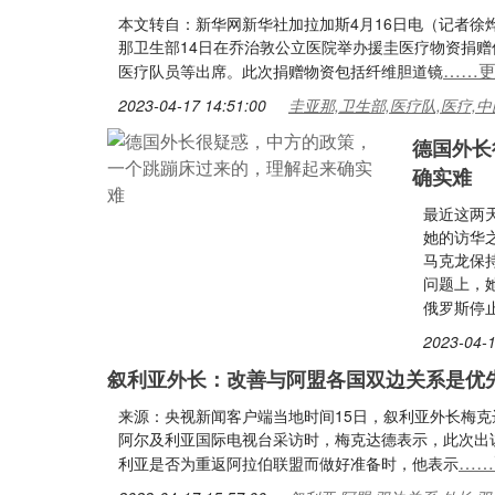
本文转自：新华网新华社加拉加斯4月16日电（记者徐
那卫生部14日在乔治敦公立医院举办援圭医疗物资捐
……
医疗队员等出席。此次捐赠物资包括纤维胆道镜
2023-04-17 14:51:00
圭亚那,卫生部,医疗队,医疗,中
德国外长
确实难
最近这两
她的访华
马克龙保
问题上，
俄罗斯停
2023-04-1
叙利亚外长：改善与阿盟各国双边关系是优
来源：央视新闻客户端当地时间15日，叙利亚外长梅克
阿尔及利亚国际电视台采访时，梅克达德表示，此次出
……
利亚是否为重返阿拉伯联盟而做好准备时，他表示