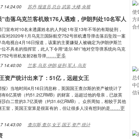
7 14:24:00
苏丹,报道员,总台,武装,大楼,央视
误”击落乌克兰客机致176人遇难，伊朗判处10名军人
部门宣布对10名未透露姓名的人判处1年至13年不等的有期徒刑，
应对2020年1月乌克兰国际航空752号班机遭导弹击落后坠毁一案
半岛电视台4月16日报道，该案的主要嫌疑人被确定为伊朗伊斯兰
位不具名的指挥官，此人下令用“道尔-M1”地对空导弹系统向乌克
……更多
752号班机发射2枚导弹
7 14:40:00
兰客,乌克,伊朗,徒刑,军人,乌克
王资产统计出来了：51亿，远超女王
邮报》当地时间4月16日消息称，英国国王查尔斯的资产被统计了
有6亿英镑（约51.2亿RMB）的财富，远超过他的母亲，已故英
莎白二世的3.7亿英镑（约31.6亿RMB）。众所周知，相较于其他
……更
洲王室，英国王室算是很富有的，但让很多人没有想到的是
7 14:43:00
查尔斯,查尔,女王,国王,资产,统计
资