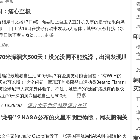
边,事项
田：痛心至极
首相岸田文雄17日就冲绳县陆上自卫队直升机失事的搜寻结果向媒
2
”陆上自卫队16日在搜寻行动中发现5人遗体，其中2人被打捞出水
……更多
早日送还家人身边
印
自卫队
70米深洞穴500天！没光没网不能洗澡，出洞发现世
2
隔绝般地独自生活500天吗？有些朋友可能会回答：“有Wi-Fi的
韩
天都可以哦！”这个问题，西班牙的极限登山运动员Beatriz Flamini
灾
·芙拉米尼帮大家亲身体验了。不过，她选择的“独居”路线真的很极
……更多
面70米深的洞穴里独自生活500天
7 16:26:00
洞穴,女子,世界,特丽,洞穴,生活
“龙脊”？NASA公布的火星不明巨物照，网友脑洞关
2
文学家Nathalie Cabrol转发了一张美国宇航局NASA刚拍摄到的火
商