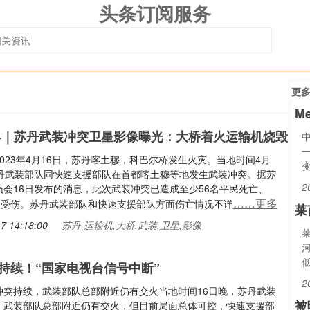
头条订阅服务
更
M
界｜苏丹武装冲突卫星影像曝光：大桥着火运输机烧毁
一
023年4月16日，苏丹喀土穆，科巴尔桥发生火灾。当地时间4月
苏丹武装部队同快速支援部队在首都喀土穆等地发生武装冲突。据苏
2
员会16日发布的消息，此次武装冲突已造成至少56名平民死亡、
……更多
平民受伤。苏丹武装部队和快速支援部队方面伤亡情况不详
莱
7 14:18:00
苏丹,运输机,大桥,武装,卫星,影像
持续！“国家电视台信号中断”
2
冲突持续，武装部队总部附近仍有交火当地时间16日晚，苏丹武装
被
，武装部队总部附近仍有交火，但目前局面总体可控，快速支援部