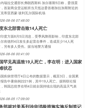
委内瑞拉交通部长弗朗西斯科·加尔塞斯5日称，委强震
后，首架商业货运航班当天抵达委首都加拉加斯附近的
迈克蒂亚西蒙·玻利瓦尔国际机场
026-08-06 07:48:00
度东北部雷击致14人死亡
据印度方面8月5日消息，受季风降雨影响，印度东北部
恰尔肯德邦4日发生多起雷击事件，造成至少14人死
亡，另有多人受伤。据当地警方通报
026-08-06 00:41:00
国罕见高温致19人死亡，李在明：进入国家
难状态
韩国疾病管理厅4日公布的数据显示，截至3日，全国累
计报告中暑病例2221例，其中19人死亡。据韩联社报
道，韩国总统李在明4日就全国持续出现的高温天气表
示
026-08-05 17:09:00
务部就对美系列涉华消极措施实施反制答记