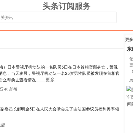
头条订阅服务
更
东
俏梅）日本警视厅机动队的一名队员5日在日本首相官邸身亡，警视
消息，当天凌晨，警视厅机动队一名25岁男性队员被发现在首相官
……更多
后立即前去查看情况
2
日本,首相
会副委员长郝明金5日在人民大会堂会见了由法国参议员福利奥率领
新华