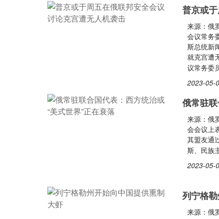
普京或于
来源：俄
会议常务
斯总统新
就克宫遭
议常务委
2023-05-0
俄常驻联
来源：俄
会会议上
其盟友通
斯、民族
2023-05-0
列宁格勒
来源：俄