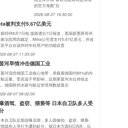
的官方海图”后
2026-08-07 16:30:00
eta被判支付5.67亿美元
中新经纬8月7日电 据路透社7日报道，美国新墨西哥州
家法院周四裁定，Meta公司需支付5.67亿美元，并改
变其平台在该州对年轻用户的功能设置
026-08-07 11:33:00
茵河旱情冲击德国工业
莱茵河流经德国工业核心地带，承载着德国约80%的内
河航运量。受高温干旱影响，近期莱茵河水位持续走
低。德国联邦水路与航运管理局数据显示
026-08-07 08:02:00
曝酒驾、盗窃、猥亵等 日本自卫队多人受
分
日本自卫队近期连曝丑闻，多人因偷拍、盗窃、猥亵、
酒驾或伤人等行为遭到处分。据日本方面6日消息，位