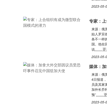
2023-05-0
专家：上
来源：俄
始人罗宾德
条不一样
国。他在
……更
说
2023-05-0
媒体：加
来源：俄
4日报道
员及其家
加外长乔
……
预”
2023-05-0