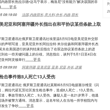
国内政部长热拉尔德•达马宁表示，梅洛尼“没有能力”解决该国的非
……更多
题
2
5 09:19:00
法国,内政部长,意大利,外长,内政,部长
美尼亚和阿塞拜疆外长指出在和平协议某些条款上取
罗斯卫星通讯社俄罗斯卫星通讯社埃里温5月5日电亚美尼亚外交部
布的声明写道，亚美尼亚外长阿拉拉特∙米尔佐扬和阿塞拜疆外长杰
拉莫夫在美国进行的谈判结束后指出了在双边协议某些条款上的进
意到在一些关键问题上的分歧。消息指出，谈判于5月1日至4日在
……更多
尼亚州阿灵顿举行
5 09:09:00
阿塞拜疆,亚美尼亚,亚美,尼亚,外长,进展
枪击事件致8人死亡13人受伤
罗斯卫星通讯社 俄罗斯卫星通讯社莫斯科5月5日电据塞尔维亚《闪
道，姆拉代诺瓦茨社区发生枪击事件，造成8人死亡，13人受伤。
写道，事故导致3人死亡，9人受伤。嫌疑人是一名21岁男子，他逃
现场并被警方通缉。消息显示，这名年轻人在当地一所学校院内与
……更多
察发生了争吵