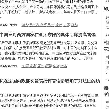
2
州鱼类加工公司签订了第一份向中国市场提供熏制大虾的出口合
代表说：“北方鱼虾生产公司与山东国际贸易公司在列宁格勒州工业
印
的协助下签订了一份协议。协议规定在2023年年末将要出口金额达
多
5 09:18:00
格勒,列宁格勒州,列宁,大虾,中国,格勒
中国应对西方国家在亚太东部的集体阴谋提高警惕
2
韩
罗斯卫星通讯社 俄罗斯国家研究型高等经济大学资深教师、外交官
尔·扎哈罗夫在接受卫星通讯社采访时表示，对中国的封锁不仅来自
灾
国，也有北约对中国的战略性孤立。中国应对西方国家在亚太东部
……更多
谋提高警惕。扎哈罗夫称："根据最近北约峰会的决定
5 09:07:00
中国,东部,亚太,阴谋,集体,专家
2
长在法国内政部长发表批评言论后取消了对法国的访
商
者
罗斯卫星通讯社 俄罗斯卫星通讯社罗马5月4日电意大利外交部长兼
东尼奥•塔亚尼表示，在法国方面对意大利总理乔治•梅洛尼发表批
，他取消了前往法国会见该国外长卡特琳•科隆纳的行程。4日早些