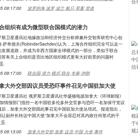
5 09:17:00
波罗的海,波罗,波兰,船只,草案,管道
合组织有成为微型联合国模式的潜力
罗斯卫星通讯社地缘政治和经济外交分析师兼外交智库研究中心创
·萨奇德夫(RobinderSachdev)认为，上海合作组织完全可以走一
的发展道路，并成为非西方国家全球模式的一部分，类似于联合
回答有关上合组织是否比地区组织模式更有大好前景的问题时
多
5 09:17:00
联合国,潜力,模式,联合,专家,伊朗
拿大外交部因议员受恐吓事件召见中国驻加大使
罗斯卫星通讯社 俄罗斯卫星通讯社华盛顿电据加拿大《环球邮报》
，加情报部门指控一名中国驻多伦多外交官参与恐吓一名加保守党议
属后，加拿大外交部因此事召见中国驻加大使丛培武。报道指出，
利让副外长转达中国大使“加拿大不会容忍对其内政任何形式的干
更多
5 09:13:00
加拿大外交部,加拿,议员,中国,大使,事件