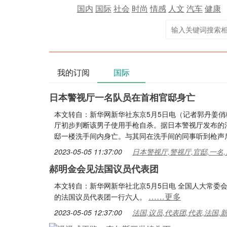
国内
国际
社会
时尚
情感
人文
汽车
健康
我的订阅
国际
日本警视厅一名队员在首相官邸身亡
本文转自：新华网新华社东京5月5日电（记者郭丹姜
厅初步判断该男子使用手枪自杀。据日本警视厅发布的
邸一楼洗手间内身亡。与其同在洗手间的同事听到枪声
2023-05-05 11:37:00
日本警视厅,警视厅,官邸,一名,
郝明金会见法国议员代表团
本文转自：新华网新华社北京5月5日电 全国人大常委
……更多
的法国议员代表团一行六人。
2023-05-05 12:37:00
法国,议员,代表团,代表,法国,