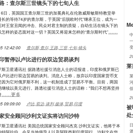
路：查尔斯三世镜头下的七旬人生
5月6日，英国国王查尔斯三世的加冕典礼在伦敦威斯敏斯特教堂举
漫长的等待74岁的查尔斯，于英国“后脱欧时代”继承王位，成为一
M
面对王室丑闻的冲击、民众对君主制的质疑，自幼生活在镜头下的
……
以怎样的姿态面对这一切？英国又将迎来怎样的“查尔斯时代”
一
5 12:42:00
查尔斯,查尔,王路,三世,七旬,镜头
2
印暂停以卢比进行的双边贸易谈判
莱
罗斯卫星通讯社 据路透社援引消息人士的话报道，印度和俄罗斯已
以卢比进行双边贸易的谈判。消息人士称，放弃以印度国家货币支
是因为它对俄罗斯不利，这一机制造成了贸易不平衡。目前，两国
易继续以美元进行。路透社援引消息人士的话称："我们不想再坚持
……更多
付
2
5 09:09:00
卢比,双边,谈判,媒体,贸易,印度
被
处
家安全顾问沙利文证实将访问沙特
罗斯卫星通讯社 美国总统国家安全顾问杰克·沙利文证实，他将于本
沙特阿拉伯，会见当地领导人以及阿联酋和印度同行。沙利文在华