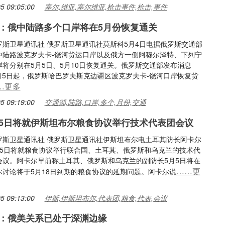
5 09:05:00
塞尔,维亚,塞尔维亚,枪击事件,枪击,事件
：俄中陆路多个口岸将在5月份恢复通关
罗斯卫星通讯社 俄罗斯卫星通讯社莫斯科5月4日电据俄罗斯交通部
中陆路波克罗夫卡-饶河货运口岸以及俄方一侧阿穆尔泽特、下列宁
岸将分别在5月5日、5月10日恢复通关。俄罗斯交通部发布消息
5月5日起，俄罗斯哈巴罗夫斯克边疆区波克罗夫卡-饶河口岸恢复货
…更多
5 09:19:00
交通部,陆路,口岸,多个,月份,交通
5日将就伊斯坦布尔粮食协议举行技术代表团会议
罗斯卫星通讯社 俄罗斯卫星通讯社伊斯坦布尔电土耳其防长阿卡尔
月5日将就粮食协议举行联合国、土耳其、俄罗斯和乌克兰的技术代
会议。阿卡尔早前称土耳其、俄罗斯和乌克兰的副防长5月5日将在
……更
尔讨论将于5月18日到期的粮食协议的延期问题。阿卡尔说
5 09:13:00
伊斯,伊斯坦布尔,代表团,粮食,代表,会议
：俄美关系已处于深渊边缘