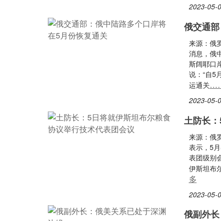
2023-05-0
俄交通部
来源：俄
消息，俄
斯阔耶口
说：“自
…
运通关
2023-05-0
土防长：
来源：俄
表示，5
表团级别
伊斯坦布
多
2023-05-0
俄副外长