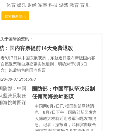
体育
娱乐
财经
军事
科技
游戏
教育
育儿
搜索最新资讯
多关于
国际
的资讯：
航：国内客票提前14天免费退改
记者8月7日从中国东航获悉，东航近日发布新版国内客
票自愿退票和自愿变更实施细则，明确对于8月6日
（含）以后销售的国内客票
026-08-07 21:45:00
国防部：中国军队坚决反制
任何闹海挑衅图谋
中国网8月7日讯 据国防部网站消
息，8月7日下午，国防部新闻发言
人陈曦大校就近期涉军问题发布消
息。记者：据报道，菲律宾向联合
国交存所谓“黄岩岛及其周边海域