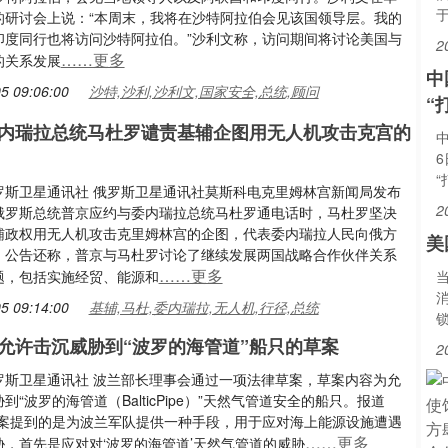
的研讨会上说：“本周末，我将在沙特阿拉伯会见该国领导层。我的
印度同行也将访问沙特阿拉伯。”沙利文称，访问期间将讨论美国与
2
……更多
的关系发展
中
5 09:06:00
沙特,沙利,沙利文,国家安全,总统,顾问
“
内瑞拉总统马杜罗谴责基辅企图用无人机攻击克宫的
罗斯卫星通讯社 俄罗斯卫星通讯社莫斯科电克里姆林宫新闻局发布
2
俄罗斯总统普京应约与委内瑞拉总统马杜罗通电话时，马杜罗坚决
辅政权用无人机攻击克里姆林宫的企图，代表委内瑞拉人民向俄方
美
。公告还称，普京与马杜罗讨论了继续发展两国战略合作伙伴关系
……更多
题，包括实施经贸、能源和
5 09:14:00
基辅,马杜,委内瑞拉,无人机,行径,总统
允许击沉威胁到“波罗的海管道”船只的草案
2
罗斯卫星通讯社 波兰部长理事会通过一项法律草案，草案内容为允
到“波罗的海管道（BalticPipe）”天然气管道安全的船只。报道
草案提到的是为波兰军队提供一种手段，用于应对海上能源设施遭遇
……更多
胁，首先是应对对‘波罗的海管道’天然气管道的威胁