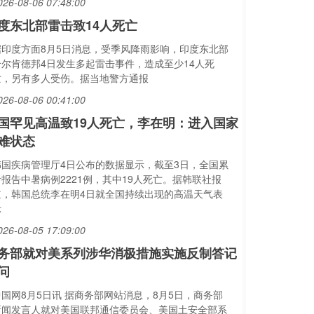
026-08-06 07:48:00
度东北部雷击致14人死亡
据印度方面8月5日消息，受季风降雨影响，印度东北部
恰尔肯德邦4日发生多起雷击事件，造成至少14人死
亡，另有多人受伤。据当地警方通报
026-08-06 00:41:00
国罕见高温致19人死亡，李在明：进入国家
难状态
韩国疾病管理厅4日公布的数据显示，截至3日，全国累
计报告中暑病例2221例，其中19人死亡。据韩联社报
道，韩国总统李在明4日就全国持续出现的高温天气表
示
026-08-05 17:09:00
务部就对美系列涉华消极措施实施反制答记
问
中国网8月5日讯 据商务部网站消息，8月5日，商务部
新闻发言人就对美国联邦通信委员会、美国土安全部系