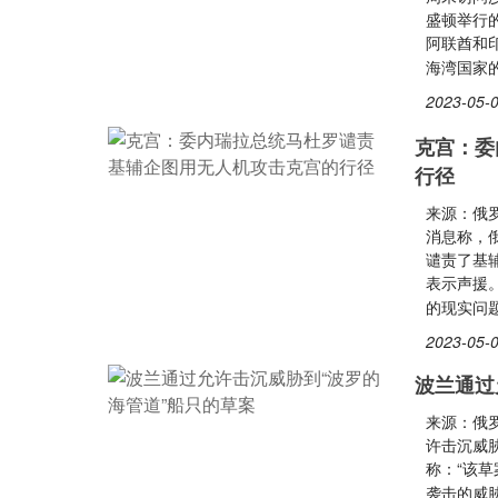
盛顿举行
阿联酋和
海湾国家
2023-05-0
克宫：委
行径
来源：俄
消息称，
谴责了基
表示声援
的现实问
2023-05-0
波兰通过
来源：俄
许击沉威胁
称：“该
袭击的威