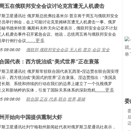
周五在俄联邦安全会议讨论克宫遭无人机袭击
罗斯卫星通讯社 俄罗斯总统弗拉基米尔·普京将于周五与俄联邦安全
委员举行例会，会上可能讨论克里姆林宫遭无人机袭击一事。俄罗
闻秘书德米特里·佩斯科夫昨天向记者表示，俄联邦安全会议不计划
无人机袭击事件召开紧急会议。他说，总统周五将与俄联邦安全会
……更多
员举行例行会议
5 09:06:00
俄联邦,俄联邦安全会议,无人机,普京,会议,安全
合国代表：西方统治或“美式世界”正在衰落
罗斯卫星通讯社 俄罗斯常驻联合国代表瓦西里•涅边贾在联合国安理
表示，西方统治或“美国式的世界”正在衰落。涅边贾指出：“美国及
过长期、系统和持续的行动在我们的边界上建立了一个仇视俄罗
……更多
主义和新纳粹的实体，引发了国际关系体系的深刻危机
5 09:08:00
联合国,正在,代表,联合,世界,基辅
委
州开始向中国提供熏制大虾
罗斯卫星通讯社列宁格勒州新闻处代表对俄罗斯卫星通讯社表示，