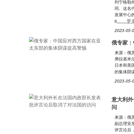
列宁格勒
同。这名
发展中心
……更
6
2023-05-0
俄专家：
来源：俄
弗拉基米
日本和美
的集体阴
2023-05-0
意大利外
问
来源：俄
副总理安
评言论后