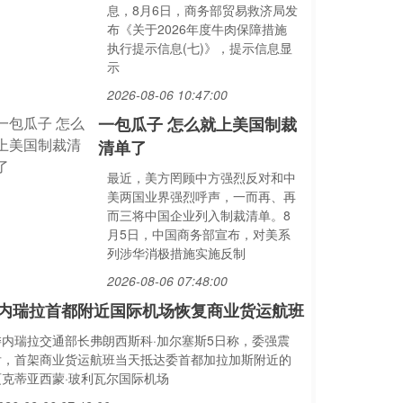
息，8月6日，商务部贸易救济局发
布《关于2026年度牛肉保障措施
执行提示信息(七)》，提示信息显
示
2026-08-06 10:47:00
一包瓜子 怎么就上美国制裁
清单了
最近，美方罔顾中方强烈反对和中
美两国业界强烈呼声，一而再、再
而三将中国企业列入制裁清单。8
月5日，中国商务部宣布，对美系
列涉华消极措施实施反制
2026-08-06 07:48:00
内瑞拉首都附近国际机场恢复商业货运航班
委内瑞拉交通部长弗朗西斯科·加尔塞斯5日称，委强震
后，首架商业货运航班当天抵达委首都加拉加斯附近的
迈克蒂亚西蒙·玻利瓦尔国际机场