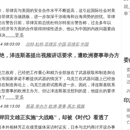
来，菲律宾与美国的安全合作水平不断提高，这引起国际社会对美
将菲律宾当做跳板，进一步加深干涉南海和台海局势的担忧。菲律
发出警告日前，菲律宾前总统杜特尔特发出警告称，过去多年以
在经济等方面的合作获得持续性进步。他认为中国的内政问题要由
……更多
解决
4 08:03:00
尔特,杜特,菲律宾,中国,菲律宾,中国
绝，泽连斯基提出视频讲话要求，遭欧洲赛事举办方
委
克兰政府，已经把工作重心和精力全部放在了武器获取和制造舆论
欧等国家承诺不断提供武器的情况下，乌克兰在武器问题上已经放
但在制造舆论上，乌克兰政府试图再进一步。因此，泽连斯基联系
大型赛事的欧洲主办方。但让泽连斯基没想到的是，他提出的要求
2
……更多
绝了
印
4 08:13:00
斯基,举办方,欧洲,赛事,再次,视频
岸田文雄正实施“大战略”，却被《时代》看透了
日本外相林芳正在接受媒体采访时证实，日本与北约商讨开设办事