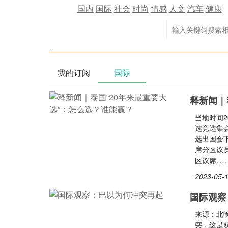
国内
国际
社会
时尚
情感
人文
汽车
健康
我的订阅
国际
释新闻｜
当地时间2
选竞选集会
选出国会下
席分区议员
…
区议席
2023-05-1
国际观察
来源：北
突，这是