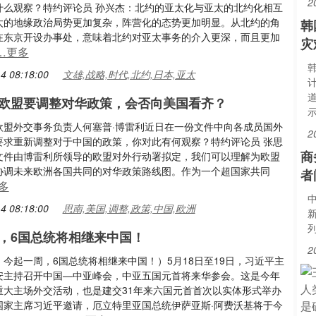
2
什么观察？特约评论员 孙兴杰：北约的亚太化与亚太的北约化相互
太的地缘政治局势更加复杂，阵营化的态势更加明显。从北约的角
韩
在东京开设办事处，意味着北约对亚太事务的介入更深，而且更加
灾
…更多
4 08:18:00
文雄,战略,时代,北约,日本,亚太
欧盟要调整对华政策，会否向美国看齐？
欧盟外交事务负责人何塞普·博雷利近日在一份文件中向各成员国外
2
要求重新调整对于中国的政策，你对此有何观察？特约评论员 张思
商
文件由博雷利所领导的欧盟对外行动署拟定，我们可以理解为欧盟
协调未来欧洲各国共同的对华政策路线图。作为一个超国家共同
者
多
4 08:18:00
思南,美国,调整,政策,中国,欧洲
，6国总统将相继来中国！
2
今起一周，6国总统将相继来中国！）5月18日至19日，习近平主
安主持召开中国—中亚峰会，中亚五国元首将来华参会。这是今年
重大主场外交活动，也是建交31年来六国元首首次以实体形式举办
国家主席习近平邀请，厄立特里亚国总统伊萨亚斯·阿费沃基将于今