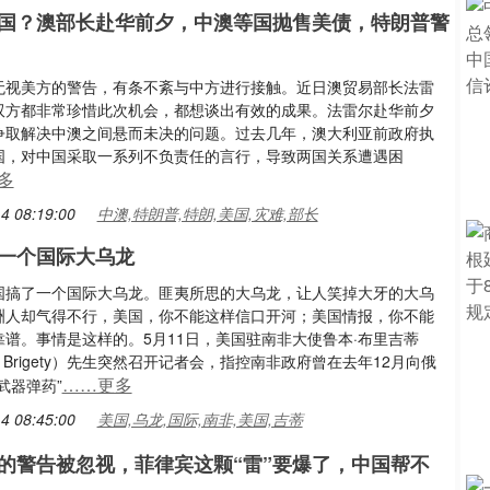
国？澳部长赴华前夕，中澳等国抛售美债，特朗普警
无视美方的警告，有条不紊与中方进行接触。近日澳贸易部长法雷
双方都非常珍惜此次机会，都想谈出有效的成果。法雷尔赴华前夕
争取解决中澳之间悬而未决的问题。过去几年，澳大利亚前政府执
国，对中国采取一系列不负责任的言行，导致两国关系遭遇困
多
4 08:19:00
中澳,特朗普,特朗,美国,灾难,部长
一个国际大乌龙
国搞了一个国际大乌龙。匪夷所思的大乌龙，让人笑掉大牙的大乌
洲人却气得不行，美国，你不能这样信口开河；美国情报，你不能
靠谱。事情是这样的。5月11日，美国驻南非大使鲁本·布里吉蒂
en Brigety）先生突然召开记者会，指控南非政府曾在去年12月向俄
……更多
武器弹药”
4 08:45:00
美国,乌龙,国际,南非,美国,吉蒂
的警告被忽视，菲律宾这颗“雷”要爆了，中国帮不