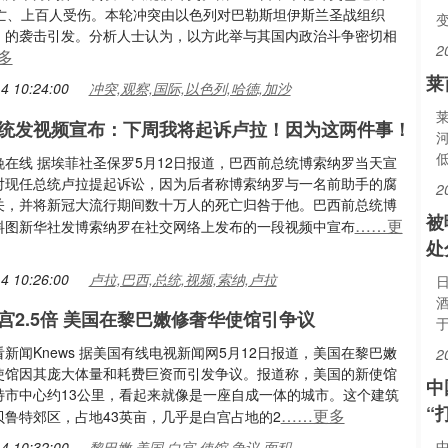
死亡、上百人受伤。本轮冲突由以色列对巴勒斯坦伊斯兰圣战组织
）的袭击引发。分析人士认为，以方此举与其国内政治斗争密切相
2
多
莱
4 10:24:00
冲突,观察,国际,以色列,哈德,加沙
统发视频宣布：下周我将起诉卢拉！因为这两件事！
晚在线 据埃菲社圣保罗5月12日报道，巴西前总统博索纳罗当天宣
对现任总统卢拉提起诉讼，因为后者称博索纳罗与一名前助手的腐
2
关，并将新冠大流行期间数十万人的死亡归咎于他。巴西前总统博
被
……更
料图新华社发博索纳罗在社交网络上发布的一段视频中宣布
处
4 10:26:00
卢拉,巴西,总统,视频,索纳,卢拉
宫2.5倍 美国在黎巴嫩修奢华使馆引争议
新闻Knews 据美国有线电视新闻网5月12日报道，美国在黎巴嫩
2
使馆因其庞大体量和耗费巨资而引发争议。报道称，美国的新使馆
中
特市中心约13公里，看起来就像是一座自成一体的城市。这个建筑
“
……更多
贝鲁特郊区，占地43英亩，几乎是白宫占地的2
4 10:32:00
黎巴嫩,美国,白宫,使馆,争议,面积