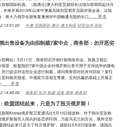
京首都国际机场。（路透社)澳大利亚贸易部长法瑞尔星期四起(5月
华，并将开展2019年以来中澳最高级别贸易官员面对面会谈。法瑞
……更多
称，将大力倡导全面恢复澳洲对中国畅通无阻的出口
2 13:51:00
中澳,贸易部长,澳大,澳大利亚,经贸合作,部长
俄出售设备为由拟制裁7家中企，商务部：勿开恶劣
务部网站）5月11日，商务部召开例行新闻发布会。凤凰卫视记
体报道，欧盟指控7家中国企业对俄罗斯出售可用于支持战争的微电
，并已提议对这些企业进行制裁，请问商务部对此有何回应？束珏
注意到相关报道。中俄双方在相互尊重、互利共赢的基础上开展正
……更多
作
2 14:46:00
商务部,先河,制裁,设备,商务,商务部
：欧盟团结起来，只是为了毁灭俄罗斯！
新闻Knews俄罗斯卫星通讯社5月10日报道称，对于朔尔茨宣称
被俄罗斯领导人阅兵的姿态所吓倒，力挺乌克兰的言论，俄外交部
欧盟团结起来只是为了毁灭俄罗斯”。德新社5月9日报道称，德国总