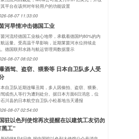
变其平台在该州对年轻用户的功能设置
026-08-07 11:33:00
茵河旱情冲击德国工业
莱茵河流经德国工业核心地带，承载着德国约80%的内
河航运量。受高温干旱影响，近期莱茵河水位持续走
低。德国联邦水路与航运管理局数据显示
026-08-07 08:02:00
曝酒驾、盗窃、猥亵等 日本自卫队多人受
分
日本自卫队近期连曝丑闻，多人因偷拍、盗窃、猥亵、
酒驾或伤人等行为遭到处分。据日本方面6日消息，位
于石川县的日本航空自卫队小松基地当天通报
026-08-07 02:54:00
国驻以色列使馆再次提醒在以建筑工友切勿
打黑工”
中新经纬8月6日电 据中国驻以色列大使馆公众号消息，