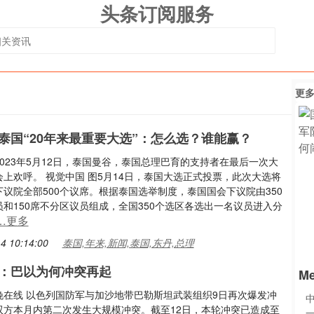
头条订阅服务
更
泰国“20年来最重要大选”：怎么选？谁能赢？
023年5月12日，泰国曼谷，泰国总理巴育的支持者在最后一次大
上欢呼。 视觉中国 图5月14日，泰国大选正式投票，此次大选将
议院全部500个议席。根据泰国选举制度，泰国国会下议院由350
和150席不分区议员组成，全国350个选区各选出一名议员进入分
…更多
4 10:14:00
泰国,年来,新闻,泰国,东丹,总理
：巴以为何冲突再起
M
晚在线 以色列国防军与加沙地带巴勒斯坦武装组织9日再次爆发冲
双方本月内第二次发生大规模冲突。截至12日，本轮冲突已造成至
一