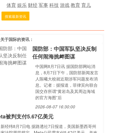
体育
娱乐
财经
军事
科技
游戏
教育
育儿
搜索最新资讯
多关于
国际
的资讯：
国防部：中国军队坚决反制
任何闹海挑衅图谋
中国网8月7日讯 据国防部网站消
息，8月7日下午，国防部新闻发言
人陈曦大校就近期涉军问题发布消
息。记者：据报道，菲律宾向联合
国交存所谓“黄岩岛及其周边海域
的官方海图”后
2026-08-07 16:30:00
eta被判支付5.67亿美元
中新经纬8月7日电 据路透社7日报道，美国新墨西哥州
家法院周四裁定，Meta公司需支付5.67亿美元，并改