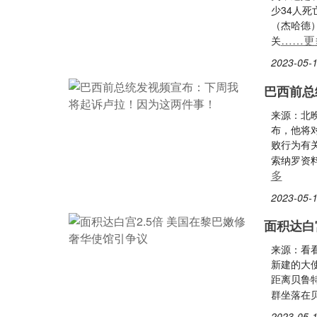
少34人
（杰哈德
……更
关
2023-05-1
巴西前总
来源：北
布，他将
败行为有
索纳罗资
多
2023-05-1
面积达白
来源：看看
新建的大
距离贝鲁
群坐落在
2023-05-1