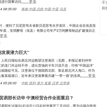
……更多
国进行国事访问
4 08:35:00
将相,中国,总统,中国,中亚,乌克
时，便到了贝尼苏韦夫省新贝尼苏韦夫开发区，中国企业在埃及投
2年底，安琪酵母（埃及）有限公司年产2万吨酵母制品扩建项目正
更多
母
列发展潜力巨大”
：人民日报站在易北河边眺望汉堡港区（见图，本报记者刘仲华
忙的龙门吊运转不停，进出货场的卡车川流不息，印有“中国远洋”
装箱随处可见。汉堡港位于德国西北部、靠近易北河入海口。作为
……更多
大集装箱港口，近年来汉堡港乘着共建“一带一路”的东风
4 05:26:00
中欧,班列,潜力,发展,汉堡,汉堡港
贸易部长访华 中澳经贸合作全面重启？
易部长法瑞尔(右)5月11日起对华展开三天访问，图为法瑞尔抵华