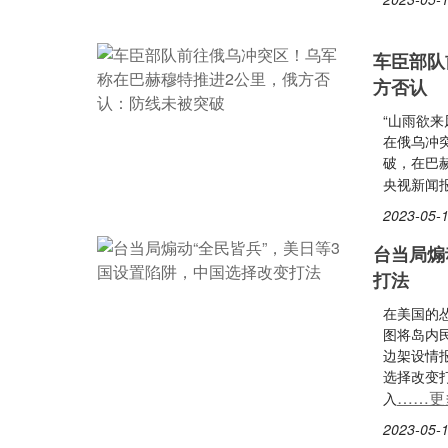
车臣部队
方否认
“山雨欲来
在俄乌冲
破，在巴
央视新闻
2023-05-1
台当局煽
打法
在美国的
图将岛内
边架设情
选择改变
……更
入
2023-05-1