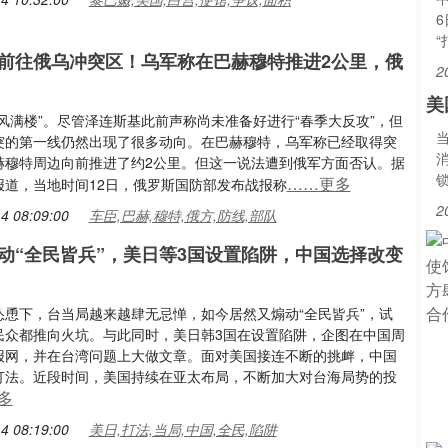
前往俄乌冲突区！乌军称在巴赫穆特推进2公里，俄
2
美
风满楼”。尽管泽连斯基此前声称尚未准备好进行“春季大反攻”，但
突的第一线仍然出现了很多动向。在巴赫穆特，乌军称已经取得突
赫穆特周边向前推进了约2公里。但这一说法遭到俄军方面否认。据
……更多
报道，当地时间12日，俄罗斯国防部发布战报称
2
4 08:09:00
车臣,巴赫,穆特,俄方,防线,部队
动“全民皆兵”，美日等3国设置陷阱，中国选择改变
怂恿下，台当局越来越肆无忌惮，如今居然又煽动“全民皆兵”，试
民众都推向火坑。与此同时，美日韩3国在设置陷阱，企图在中国周
报网，并在台湾问题上大做文章。面对美国接连不断的挑衅，中国
打法。近段时间，美国持续在亚太布局，不断加大对台海局势的投
多
4 08:19:00
美日,打法,当局,中国,全民,陷阱