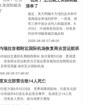
清单了
最近，美方罔顾中方强烈反对和中
美两国业界强烈呼声，一而再、再
而三将中国企业列入制裁清单。8
月5日，中国商务部宣布，对美系
列涉华消极措施实施反制
2026-08-06 07:48:00
内瑞拉首都附近国际机场恢复商业货运航班
委内瑞拉交通部长弗朗西斯科·加尔塞斯5日称，委强震
后，首架商业货运航班当天抵达委首都加拉加斯附近的
迈克蒂亚西蒙·玻利瓦尔国际机场
026-08-06 07:48:00
度东北部雷击致14人死亡
据印度方面8月5日消息，受季风降雨影响，印度东北部
恰尔肯德邦4日发生多起雷击事件，造成至少14人死
亡，另有多人受伤。据当地警方通报