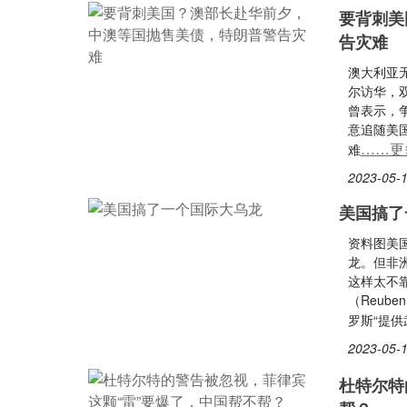
要背刺美
告灾难
澳大利亚
尔访华，
曾表示，
意追随美
……更
难
2023-05-1
美国搞了
资料图美
龙。但非
这样太不
（Reub
罗斯“提供
2023-05-1
杜特尔特