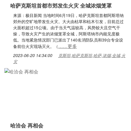
哈萨克斯坦首都市郊发生火灾 全城浓烟笼罩
来源：极目新闻 当地时间6月19日，哈萨克斯坦首都阿斯塔纳
郊外的空旷地带发生火灾。大火由枯草和枯木引发，目前总过
火面积超过15公顷。由于当天气温较高，风势较大且空气干
燥，导致火灾产生的浓烟笼罩全城，阿斯塔纳市内能见度极
低。当地紧急情况部门已派出了140名消防队员和39台专业设
……更多
备前往火灾现场灭火。（
2023-06-20 14:34:00
克斯坦,哈萨克斯坦,哈萨,浓烟,全城,火
灾
哈洽会 再相会