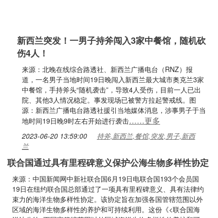
新西兰突发！一男子持斧闯入3家中餐馆，随机砍
伤4人！
来源：北晚在线综合路透社、新西兰广播电台（RNZ）报
道，一名男子当地时间19日晚闯入新西兰最大城市奥克兰3家
中餐馆，手持斧头“随机袭击”，导致4人受伤，目前一人已出
院、其他3人情况稳定。事发现场已被警方拉起警戒线。图
源：新西兰广播电台路透社援引当地媒体消息，涉事男子于当
……更多
地时间19日晚9时左右开始进行袭击
2023-06-20 13:59:00
持斧,新西兰,餐馆,突发,男子,新西
兰
联合国通过具有里程碑意义保护公海生物多样性协定
来源：中国新闻网中新社联合国6月19日电联合国193个会员国
19日在纽约联合国总部通过了一项具有里程碑意义、具有法律约
束力的海洋生物多样性协定。该协定旨在加强各国管辖范围以外
区域的海洋生物多样性的养护和可持续利用。这份《<联合国海