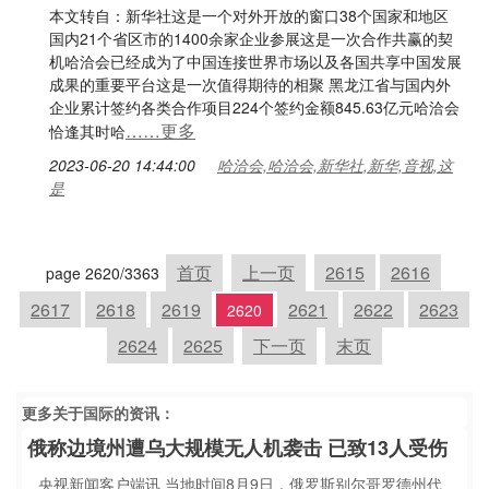
本文转自：新华社这是一个对外开放的窗口38个国家和地区
国内21个省区市的1400余家企业参展这是一次合作共赢的契
机哈洽会已经成为了中国连接世界市场以及各国共享中国发展
成果的重要平台这是一次值得期待的相聚 黑龙江省与国内外
企业累计签约各类合作项目224个签约金额845.63亿元哈洽会
……更多
恰逢其时哈
2023-06-20 14:44:00
哈洽会,哈洽会,新华社,新华,音视,这
是
首页
上一页
2615
2616
page 2620/3363
2617
2618
2619
2621
2622
2623
2620
2624
2625
下一页
末页
更多关于
国际
的资讯：
俄称边境州遭乌大规模无人机袭击 已致13人受伤
央视新闻客户端讯 当地时间8月9日，俄罗斯别尔哥罗德州代