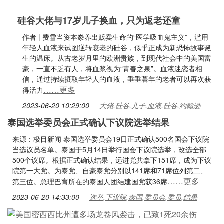
硅谷大佬与17岁儿子换血，只为返老还童
作者 | 费雪当资本豢养出贩卖生命的“医学吸血鬼主义”，滥用
年轻人血液来试图逆转衰老的硅谷，似乎正成为新恐怖故事诞
生的温床。从古老岁月里的欧洲贵族，到现代社会中的美国富
豪，一直不乏有人，将血浆视为“青春之泉”。血液迷恋者相
信，通过持续摄取年轻人的血液，垂垂暮年的老者可以再次获
……更多
得活力
2023-06-20 10:29:00
大佬,硅谷,儿子,血液,硅谷,约翰逊
泰国选举委员会正式确认下议院选举结果
来源：极目新闻 泰国选举委员会19日正式确认500名国会下议院
当选议员名单。泰国于5月14日举行国会下议院选举，改选全部
500个议席。根据正式确认结果，远进党共拿下151席，成为下议
院第一大党。为泰党、自豪泰党分别以141席和71席位列第二、
……更多
第三位。总理巴育所在的泰国人团结建国党获36席
2023-06-20 14:33:00
选举,下议院,泰国,委员会,委员,结果