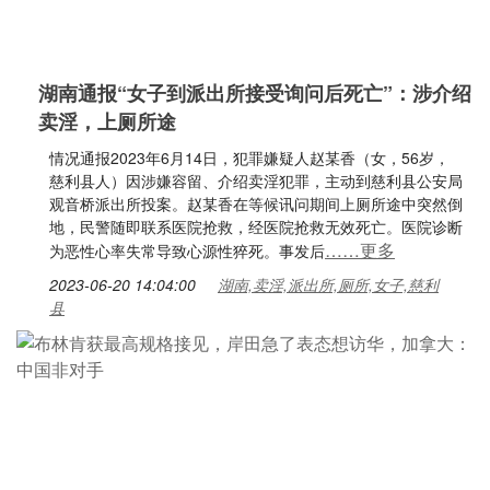
湖南通报“女子到派出所接受询问后死亡”：涉介绍
卖淫，上厕所途
情况通报2023年6月14日，犯罪嫌疑人赵某香（女，56岁，
慈利县人）因涉嫌容留、介绍卖淫犯罪，主动到慈利县公安局
观音桥派出所投案。赵某香在等候讯问期间上厕所途中突然倒
地，民警随即联系医院抢救，经医院抢救无效死亡。医院诊断
……更多
为恶性心率失常导致心源性猝死。事发后
2023-06-20 14:04:00
湖南,卖淫,派出所,厕所,女子,慈利
县