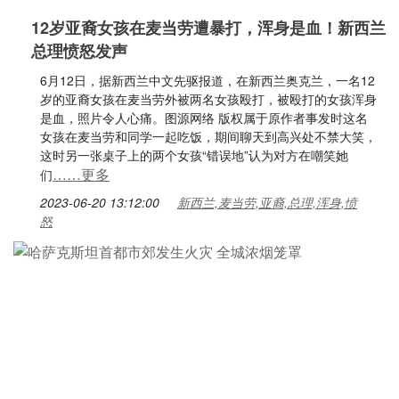
12岁亚裔女孩在麦当劳遭暴打，浑身是血！新西兰
总理愤怒发声
6月12日，据新西兰中文先驱报道，在新西兰奥克兰，一名12
岁的亚裔女孩在麦当劳外被两名女孩殴打，被殴打的女孩浑身
是血，照片令人心痛。图源网络 版权属于原作者事发时这名
女孩在麦当劳和同学一起吃饭，期间聊天到高兴处不禁大笑，
这时另一张桌子上的两个女孩“错误地”认为对方在嘲笑她
……更多
们
2023-06-20 13:12:00
新西兰,麦当劳,亚裔,总理,浑身,愤
怒