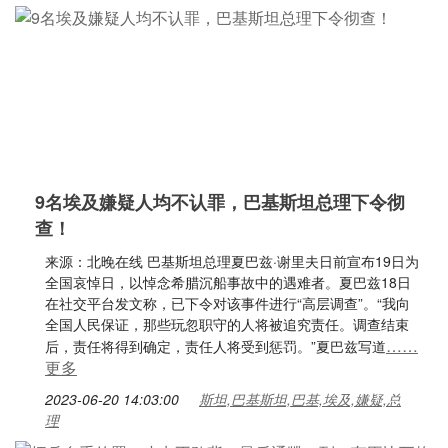
9名埃及嫌疑人均不认罪，巴基斯坦总理下令彻
查！
来源：北晚在线 巴基斯坦总理夏巴兹·谢里夫日前宣布19日为
全国哀悼日，以悼念希腊沉船事故中的遇难者。夏巴兹18日
在社交平台发文称，已下令对该事件进行“高层调查”。“我向
全国人民保证，那些玩忽职守的人将被追究责任。调查结束
……
后，责任将得到确定，责任人将受到惩罚。”夏巴兹写道
更多
2023-06-20 14:03:00
斯坦,巴基斯坦,巴基,埃及,嫌疑,总
理