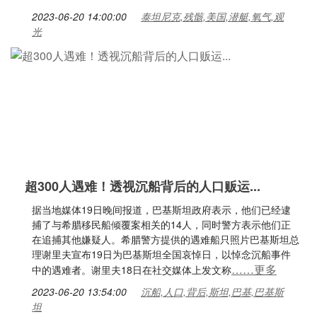
2023-06-20 14:00:00
泰坦尼克,残骸,美国,潜艇,氧气,观
光
超300人遇难！透视沉船背后的人口贩运...
据当地媒体19日晚间报道，巴基斯坦政府表示，他们已经逮
捕了与希腊移民船倾覆案相关的14人，同时警方表示他们正
在追捕其他嫌疑人。希腊警方提供的遇难船只照片巴基斯坦总
理谢里夫宣布19日为巴基斯坦全国哀悼日，以悼念沉船事件
……更多
中的遇难者。谢里夫18日在社交媒体上发文称
2023-06-20 13:54:00
沉船,人口,背后,斯坦,巴基,巴基斯
坦