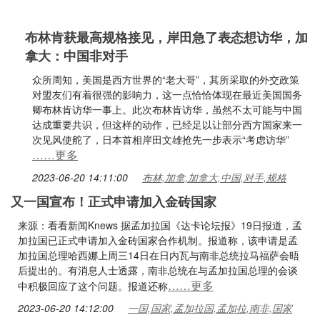
布林肯获最高规格接见，岸田急了表态想访华，加
拿大：中国非对手
众所周知，美国是西方世界的“老大哥”，其所采取的外交政策
对盟友们有着很强的影响力，这一点恰恰体现在最近美国国务
卿布林肯访华一事上。此次布林肯访华，虽然不太可能与中国
达成重要共识，但这样的动作，已经足以让部分西方国家来一
次见风使舵了，日本首相岸田文雄抢先一步表示“考虑访华”
……更多
2023-06-20 14:11:00
布林,加拿,加拿大,中国,对手,规格
又一国宣布！正式申请加入金砖国家
来源：看看新闻Knews 据孟加拉国《达卡论坛报》19日报道，孟
加拉国已正式申请加入金砖国家合作机制。报道称，该申请是孟
加拉国总理哈西娜上周三14日在日内瓦与南非总统拉马福萨会晤
后提出的。有消息人士透露，南非总统在与孟加拉国总理的会谈
……更多
中积极回应了这个问题。报道还称
2023-06-20 14:12:00
一国,国家,孟加拉国,孟加拉,南非,国家