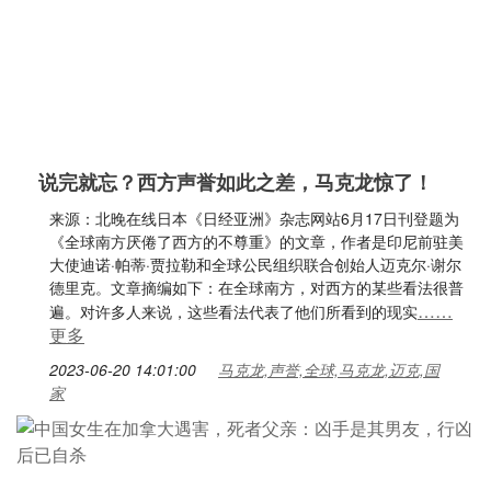
说完就忘？西方声誉如此之差，马克龙惊了！
来源：北晚在线日本《日经亚洲》杂志网站6月17日刊登题为
《全球南方厌倦了西方的不尊重》的文章，作者是印尼前驻美
大使迪诺·帕蒂·贾拉勒和全球公民组织联合创始人迈克尔·谢尔
德里克。文章摘编如下：在全球南方，对西方的某些看法很普
……
遍。对许多人来说，这些看法代表了他们所看到的现实
更多
2023-06-20 14:01:00
马克龙,声誉,全球,马克龙,迈克,国
家