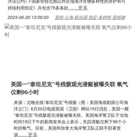
洋法公约>下国家管辖范围以外区域海洋生物多样性的养护和可
……更多
持续利用协定》共包含75条条款
2023-06-20 13:56:00
里程,公海,联合国,协定,多样性,里程碑
美国一“泰坦尼克”号残骸观光潜艇被曝失联 氧气
仅剩96小时
来源：北晚在线“泰坦尼克”号残骸（图：美国海底勘探公司海
洋之门）6月20日电据英国《卫报》网站19日消息，美国一艘
“泰坦尼克”号残骸观光潜艇被曝失联。美国海岸警卫队于当地
时间19日下午的新闻发布会上表示，失踪潜艇仅剩下96个小
时的氧气。目前，美国和加拿大海岸警卫队正联手部署资
……更多
源