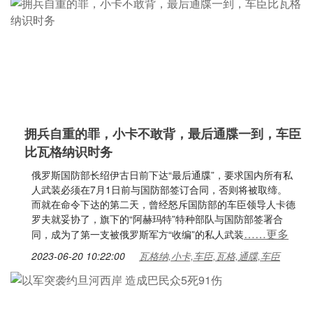
拥兵自重的罪，小卡不敢背，最后通牒一到，车臣
比瓦格纳识时务
俄罗斯国防部长绍伊古日前下达“最后通牒”，要求国内所有私
人武装必须在7月1日前与国防部签订合同，否则将被取缔。
而就在命令下达的第二天，曾经怒斥国防部的车臣领导人卡德
罗夫就妥协了，旗下的“阿赫玛特”特种部队与国防部签署合
……更多
同，成为了第一支被俄罗斯军方“收编”的私人武装
2023-06-20 10:22:00
瓦格纳,小卡,车臣,瓦格,通牒,车臣