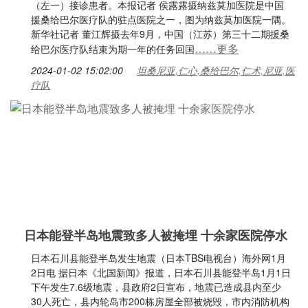
（左一）接诊患者。本报记者 侯露露摄纳兹莫加医院是中国
援桑给巴尔医疗队的驻点医院之一，图为纳兹莫加医院一隅。
新华社记者 董江辉摄去年9月，中国（江苏）第三十二期援桑
……更多
给巴尔医疗队结束为期一年的任务回国
2024-01-02 15:02:00
坦桑尼亚,仁心,桑给巴尔,仁术,尼亚,医
疗队
日本能登半岛地震致多人被掩埋 十余家医院停水
日本石川县能登半岛发生地震（日本TBS电视台）海外网1月
2日电 据日本《北国新闻》报道，日本石川县能登半岛1月1日
下午发生7.6级地震，县政府2日宣布，地震已造成县内至少
30人死亡，县内轮岛市200栋房屋全部被烧毁，市内消防机构