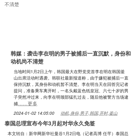
韩媒：袭击李在明的男子被捕后一直沉默，身份和
动机尚不清楚
当地时间1月2日上午，韩国最大在野党党首李在明在韩国釜
山出席活动时遇袭。韩联社最新报道称，由于嫌犯被捕后一直
保持沉默，其身份和动机暂不清楚。李在明当天在回答完记者
提问，准备乘车离开时，一名头戴蓝色纸皇冠、六七十岁的男
子突然冲过来，向李在明颈部猛扎过去，随后他被警方当场逮
……更多
捕
2024-01-02 14:05:00
动机,身份,男子,韩国,开时,釜山
泰国总理宣布今年3月起对华永久免签
本文转自：新华网新华社曼谷1月2日电（记者高博 任芊）泰国总