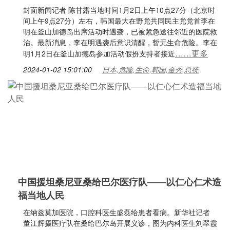
封面新闻记者 陈甘露当地时间1月2日上午10点27分（北京时
间上午9点27分）左右，韩国最大在野党共同民主党党首李在
明在釜山加德岛出席活动时遇袭，已被紧急送往邻近的医院救
治。最新消息，李在明遇袭后意识清醒，暂无生命危险。李在
……更多
明1月2日在釜山加德岛参加活动假扮支持者接近
2024-01-02 15:01:00
日本,危险,生命,韩国,金秀,总统
中国援坦桑尼亚桑给巴尔医疗队——以仁心仁术造
福当地人民
在纳兹莫加医院，口腔科医生盛磊给患者看病。新华社记者
董江辉摄医疗队在桑给巴尔岛开展义诊，图为内科医生刘翠霞