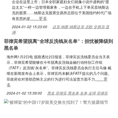
企业在这里上市；日本全职家庭妇女们就像小说中虚构的“渡
边太太”一样一边管理着家务，一边在手机上下单买卖纳斯达
克的股票……纳斯达克股票交易所总部位于美国纽约时代广场
……更多
有意思的是
2024-01-02 15:23:00
达克,纳斯,纳斯达克,北欧,交易员,亚
洲
菲律宾希望脱离“全球反洗钱灰名单”：担忧被降级到
黑名单
海外网1月2日电 据路透社2日报道，菲律宾反洗钱委员会当天表
示，菲律宾希望能够在今年脱离反洗钱金融行动特别工作组
（FATF）反洗钱“灰名单”。菲律宾反洗钱委员会执行主任马修·戴
维在新闻发布会上表示，菲律宾尚未解决FATF提出的几个问题。
……更
菲政府在对资助恐怖主义的行为进行司法追责方面不力
多
2024-01-02 15:39:00
黑名,菲律宾,黑名单,名单,全球,菲律宾