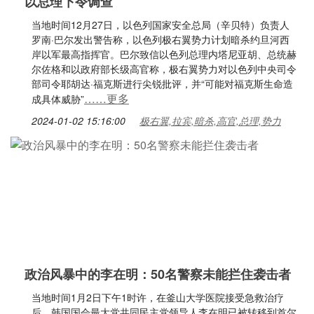
以总理下令调查
当地时间12月27日，以色列国家安全总局（辛贝特）负责人
罗南·巴尔发出警告称，以色列极右翼势力计划暗杀约旦河西
岸以军最高指挥官。巴尔致信以色列总理内塔尼亚胡、总统赫
尔佐格和以政府部长级高官称，极右翼势力对以色列中央司令
部司令耶胡达·福克斯进行尖锐批评，并“可能对福克斯生命造
……更多
成具体威胁”
2024-01-02 15:16:00
极右翼,拉宾,暗杀,高官,总理,势力
政治风暴中的李在明：50名警察未能拦住袭击者
当地时间1月2日下午1时许，在釜山大学医院接受急救治疗
后，韩国国会最大党共同民主党领导人李在明已被转移到首尔