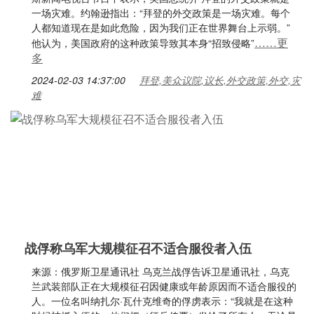
一场灾难。约翰逊指出：“拜登的外交政策是一场灾难。每个
人都知道现在是如此危险，因为我们正在世界舞台上示弱。”
……更
他认为，美国政府的这种政策导致其本身“招致侵略”
多
2024-02-03 14:37:00
拜登,美众议院,议长,外交政策,外交,灾
难
战俘称乌军大规模征召不适合服役者入伍
来源：俄罗斯卫星通讯社 乌克兰战俘告诉卫星通讯社，乌克
兰武装部队正在大规模征召因健康或年龄原因而不适合服役的
人。一位名叫纳扎尔·瓦什克维奇的俘虏表示：“我就是在这种