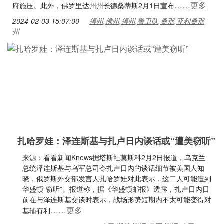
……更多
府施压。此外，佛罗里达州州长德桑蒂斯2月1日宣布
2024-02-03 15:07:00
得州,佛州,得州,警卫队,桑那,亚利桑那
州
扎哈罗娃：泽连斯基与扎卢日内谈话或“遭美窃听”
来源：看看新闻Knews据塔斯社莫斯科2月2日报道，乌克兰
总统泽连斯基与乌军总司令扎卢日内的谈话细节被美国人知
晓，俄罗斯外交部发言人扎哈罗娃对此表示，这二人可能遭到
华盛顿“窃听”。报道称，据《华盛顿邮报》透露，扎卢日内日
前在与泽连斯基交谈时表示，战场形势短期内不太可能变得对
……更多
基辅有利