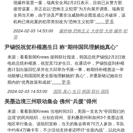
现爆炸装置一案，瑞典安全局2月2日表示，目前已从警方那
接管该案，并正在以“恐怖主义犯罪”为方向展开调查。瑞典安
全局当天称，由于涉及严重非法威胁和企图造成公共破坏，该
……更多
机构已将此案的犯罪类别改为“恐怖主义犯罪”
2024-02-03 14:53:00
爆炸物,恐怖主义,大使馆,大使,爆炸,犯
罪
尹锡悦祝贺朴槿惠生日 称“期待国民理解她真心”
来源：看看新闻Knews 据韩联社报道，韩国总统尹锡悦2月2日致
电前总统朴槿惠，祝贺其72岁生日。在通话中，尹锡悦提到朴槿
惠计划出版回忆录并在大邱举办书展一事，称期待朴槿惠这一举
动能够让韩国国民更全面地理解她的“真心”，并重新铭记她在任
……更多
期内的“优秀政策和成就”
2024-02-03 14:53:00
国民,真心,生日,韩国,联社,国民
美墨边境三州联动集会 佛州“兵援”得州
来源：看看新闻Knews 当地时间3日，美国一支名为“夺回我们的
边境”的民间组织，分别在得州、亚利桑那州和加州3个美墨边境
地区举行集会。该组织宣称，当天的集会将有70万人参加，车队
中约有4万辆卡车，不少活动支持者还呼吁“全面内战”，以此向政