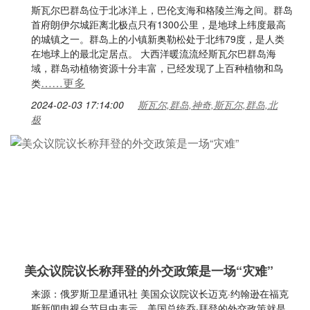
斯瓦尔巴群岛位于北冰洋上，巴伦支海和格陵兰海之间。群岛
首府朗伊尔城距离北极点只有1300公里，是地球上纬度最高
的城镇之一。群岛上的小镇新奥勒松处于北纬79度，是人类
在地球上的最北定居点。 大西洋暖流流经斯瓦尔巴群岛海
域，群岛动植物资源十分丰富，已经发现了上百种植物和鸟
……更多
类
2024-02-03 17:14:00
斯瓦尔,群岛,神奇,斯瓦尔,群岛,北
极
美众议院议长称拜登的外交政策是一场“灾难”
来源：俄罗斯卫星通讯社 美国众议院议长迈克·约翰逊在福克
斯新闻电视台节目中表示，美国总统乔·拜登的外交政策就是