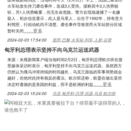
火车站发生持刀袭击事件，造成3人受伤。据称其中2人伤势较
轻，另1人伤势略重，但无生命危险。警方在现场逮捕了一名嫌
疑人，初步信息显示，此人是马里人，出生于1992年，持有意大
利驾照，行凶动机尚不清楚。袭击事件导致里昂火车站部分区域
……更多
暂时关闭
2024-02-03 17:54:00
里昂,巴黎,火车站,列车,人群,运营
匈牙利总理表示坚持不向乌克兰运送武器
来源：央视新闻客户端当地时间2月2日，匈牙利总理欧尔班在接
受媒体采访时表示，匈牙利坚持不向乌克兰运送武器。虽然西方
仍然认为俄乌冲突持续的时间越长，乌克兰面临的军事局势就会
越好，但他对此持有相反的看法。欧尔班还称，欧盟在做出某些
……更多
决定时遵循的是美国的利益，而不是欧洲的利益
2024-02-03 15:24:00
乌克,匈牙利,总理,武器,乌克,欧尔班