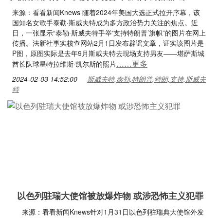
来源：看看新闻Knews 随着2024年美国大选正式拉开序幕，该
国知名女歌手泰勒·斯威夫特成为多方政治势力关注的焦点。近
日，一张显示“泰勒·斯威夫特手举‘支持特朗普’旗帜”的图片在网上
传播。法新社事实核查网站2月1日发布辟谣文章，证实该图片是
P图，原图实际是去年9月斯威夫特去现场支持男友——堪萨斯城
……更多
酋长队球星特拉维斯·凯尔斯的照片
2024-02-03 14:52:00
斯威夫特,泰勒,特朗普,特朗,支持,斯威夫
特
以色列驻瑞大使馆被放爆炸物 或涉恐怖主义犯罪
来源：看看新闻Knews针对1月31日以色列驻瑞典大使馆外发