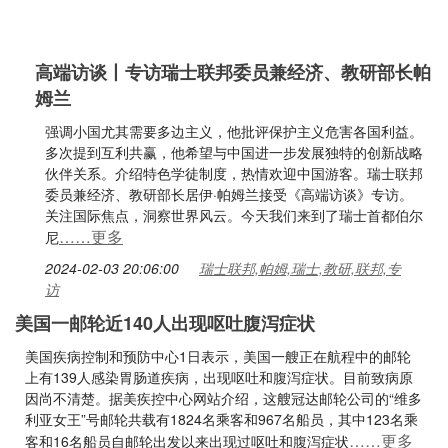
高端访谈丨专访瑞士联邦委员兼经济、教研部长帕
姆兰
强调小国尤其需要多边主义，他批评保护主义危害各国利益。
多次提到互利共赢，他希望与中国进一步发展独特的创新战略
伙伴关系。介绍特色学徒制度，热情欢迎中国游客。瑞士联邦
委员兼经济、教研部长居伊·帕姆兰接受《高端访谈》专访。
关注国际焦点，洞察世界风云。今天我们来到了瑞士首都伯尔
……更多
尼
2024-02-03 20:06:00
瑞士联邦,帕姆,瑞士,教研,联邦,专
访
美国一邮轮近140人出现呕吐腹泻症状
美国疾病控制和预防中心1日表示，美国一艘正在航程中的邮轮
上有139人感染胃肠道疾病，出现呕吐和腹泻症状。目前致病原
因尚不清楚。据美疾控中心网站介绍，这艘冠达邮轮公司的“维多
利亚女王”号邮轮共载有1824名乘客和967名船员，其中123名乘
……更多
客和16名船员自邮轮出发以来出现过呕吐和腹泻症状