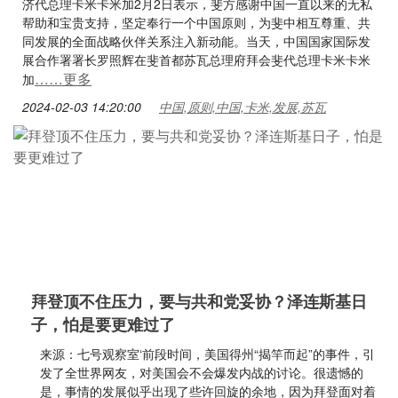
济代总理卡米卡米加2月2日表示，斐方感谢中国一直以来的无私
帮助和宝贵支持，坚定奉行一个中国原则，为斐中相互尊重、共
同发展的全面战略伙伴关系注入新动能。当天，中国国家国际发
展合作署署长罗照辉在斐首都苏瓦总理府拜会斐代总理卡米卡米
……更多
加
2024-02-03 14:20:00
中国,原则,中国,卡米,发展,苏瓦
拜登顶不住压力，要与共和党妥协？泽连斯基日
子，怕是要更难过了
来源：七号观察室‘前段时间，美国得州“揭竿而起”的事件，引
发了全世界网友，对美国会不会爆发内战的讨论。很遗憾的
是，事情的发展似乎出现了些许回旋的余地，因为拜登面对着