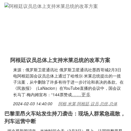
阿根廷议员总体上支持米莱总统的改革方案
来源：俄罗斯卫星通讯社 俄罗斯卫星通讯社墨西哥城2月3日
电阿根廷国会议员总体上通过了哈维尔·米莱总统提出的一揽
子法案，从中删除了许多有待于进一步讨论和表决的条款。在
《民族报》（LaNacion）在YouTube直播的会议中，国会议
……更多
长马丁·梅内姆宣布：“144票赞成
2024-02-03 14:40:00
阿根,米莱,阿根廷,议员,总统,总体
巴黎里昂火车站发生持刀袭击：现场人群紧急疏散，
列车运营中断
据央视新闻消息，当地时间今天（2月3日）早上，法国巴黎里昂