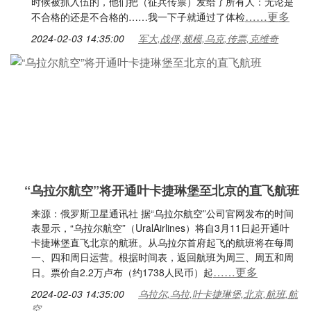
时候被抓入伍的，他们把（征兵传票）发给了所有人：无论是
……更多
不合格的还是不合格的……我一下子就通过了体检
2024-02-03 14:35:00
军大,战俘,规模,乌克,传票,克维奇
“乌拉尔航空”将开通叶卡捷琳堡至北京的直飞航班
来源：俄罗斯卫星通讯社 据“乌拉尔航空”公司官网发布的时间
表显示，“乌拉尔航空”（UralAirlines）将自3月11日起开通叶
卡捷琳堡直飞北京的航班。从乌拉尔首府起飞的航班将在每周
一、四和周日运营。根据时间表，返回航班为周三、周五和周
……更多
日。票价自2.2万卢布（约1738人民币）起
2024-02-03 14:35:00
乌拉尔,乌拉,叶卡捷琳堡,北京,航班,航
空