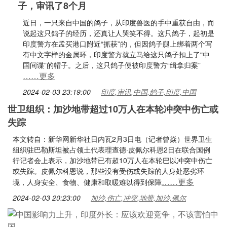
子，审讯了8个月
近日，一只来自中国的鸽子，从印度兽医的手中重获自由，而
说起这只鸽子的经历，还真让人哭笑不得。这只鸽子，起初是
印度警方在孟买港口附近“抓获”的，但因鸽子腿上绑着两个写
有中文字样的金属环，印度警方就立马给这只鸽子扣上了“中
国间谍”的帽子。之后，这只鸽子便被印度警方“缉拿归案”
……更多
2024-02-03 23:19:00
印度,审讯,中国,鸽子,印度,中国
世卫组织：加沙地带超过10万人在本轮冲突中伤亡或
失踪
本文转自：新华网新华社日内瓦2月3日电（记者曾焱）世界卫生
组织驻巴勒斯坦被占领土代表理查德·皮佩尔科恩2日在联合国例
行记者会上表示，加沙地带已有超10万人在本轮巴以冲突中伤亡
或失踪。皮佩尔科恩说，那些没有受伤或失踪的人身处恶劣环
……更多
境，人身安全、食物、健康和取暖难以得到保障
2024-02-03 20:23:00
加沙,伤亡,冲突,地带,加沙,佩尔