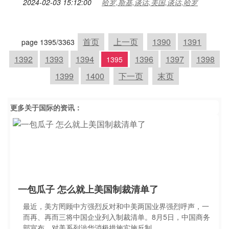
2024-02-03 15:12:00
哈罗,斯基,谈话,美国,谈话,哈罗
首页
上一页
1390
1391
page 1395/3363
1392
1393
1394
1396
1397
1398
1395
1399
1400
下一页
末页
更多关于
国际
的资讯：
一包瓜子 怎么就上美国制裁清单了
最近，美方罔顾中方强烈反对和中美两国业界强烈呼声，一
而再、再而三将中国企业列入制裁清单。8月5日，中国商务
部宣布，对美系列涉华消极措施实施反制