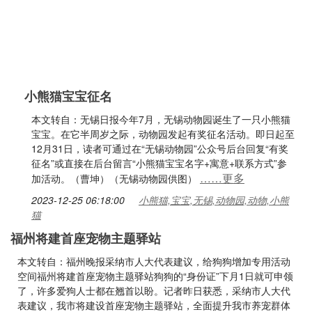
小熊猫宝宝征名
本文转自：无锡日报今年7月，无锡动物园诞生了一只小熊猫
宝宝。在它半周岁之际，动物园发起有奖征名活动。即日起至
12月31日，读者可通过在“无锡动物园”公众号后台回复“有奖
征名”或直接在后台留言“小熊猫宝宝名字+寓意+联系方式”参
……更多
加活动。（曹坤）（无锡动物园供图）
2023-12-25 06:18:00
小熊猫,宝宝,无锡,动物园,动物,小熊
猫
福州将建首座宠物主题驿站
本文转自：福州晚报采纳市人大代表建议，给狗狗增加专用活动
空间福州将建首座宠物主题驿站狗狗的“身份证”下月1日就可申领
了，许多爱狗人士都在翘首以盼。记者昨日获悉，采纳市人大代
表建议，我市将建设首座宠物主题驿站，全面提升我市养宠群体