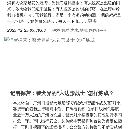
淏有人说家是爱的港湾，为我们遮风挡雨；有人说家是温暖的阳
光，冬天给我们送来温暖；有人说家是照明的灯塔，在黑暗中给
我们指明方向，而我觉得，家是一个有趣的动物园。 我的妈妈是
……更多
一只“孔雀”，她美丽又勤劳，每天一下班
2023-12-25 03:38:00
动物,我爱,之家,赣南,妈妈,爸爸
记者探营：警犬界的“六边形战士”怎样炼成？
本文转自：广州日报警犬佩戴“多功能犬用智能作战头盔”对乘
客携带的箱包进行嗅闻排危。扫码看视频 在单日线网总客流
量近千万人次的广州地铁里，警犬对乘客携带的箱包进行嗅闻
排危，守护市民出行安全。从传统手势指挥到首创光点定位指
挥，再到非视距下的远程指挥，公交警方的特警们不断尝试创