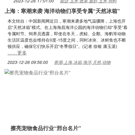
2023-12-26 17:01:00
能达,玉米,效果,最好,玉米,饲料
上海：寒潮来袭 海洋动物们享受专属“天然冰箱”
本文转自：中国新闻网近日，寒潮来袭多地气温骤降，上海也开
启“天然冰箱”模式。在上海海昌海洋公园的海洋动物们却“享受”着
专属时节。饲养员透露，即使在冬天，虎鲸、企鹅、海豹等动物
生活区温度也会维持在0度-15度之间，同时冰块、冰鲜鱼也不断
顿供应，确保它们快乐开启“冬季假日”。(记者 徐银 康玉湛)
……更多
2023-12-26 09:56:00
寒潮,上海,冰箱,海洋,天然,动物
擦亮宠物食品行业“邢台名片”