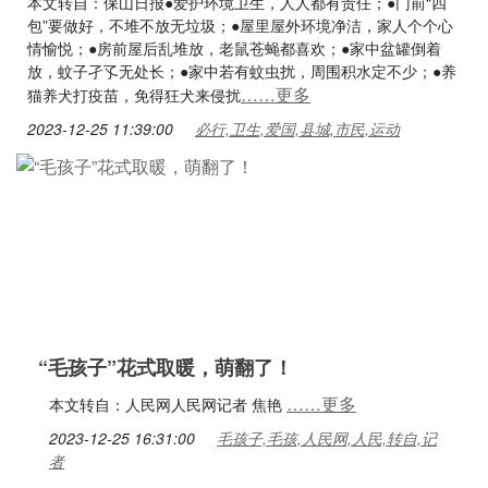
本文转自：保山日报●爱护环境卫生，人人都有责任；●门前“四
包”要做好，不堆不放无垃圾；●屋里屋外环境净洁，家人个个心
情愉悦；●房前屋后乱堆放，老鼠苍蝇都喜欢；●家中盆罐倒着
放，蚊子孑孓无处长；●家中若有蚊虫扰，周围积水定不少；●养
……更多
猫养犬打疫苗，免得狂犬来侵扰
2023-12-25 11:39:00
必行,卫生,爱国,县城,市民,运动
“毛孩子”花式取暖，萌翻了！
……更多
本文转自：人民网人民网记者 焦艳
2023-12-25 16:31:00
毛孩子,毛孩,人民网,人民,转自,记
者