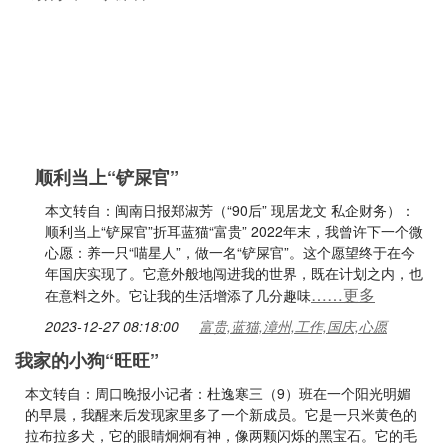
顺利当上“铲屎官”
本文转自：闽南日报郑淑芳（“90后” 现居龙文 私企财务）：
顺利当上“铲屎官”折耳蓝猫“富贵” 2022年末，我曾许下一个微
心愿：养一只“喵星人”，做一名“铲屎官”。这个愿望终于在今
年国庆实现了。它意外般地闯进我的世界，既在计划之内，也
……更多
在意料之外。它让我的生活增添了几分趣味
2023-12-27 08:18:00
富贵,蓝猫,漳州,工作,国庆,心愿
我家的小狗“旺旺”
本文转自：周口晚报小记者：杜逸寒三（9）班在一个阳光明媚
的早晨，我醒来后发现家里多了一个新成员。它是一只米黄色的
拉布拉多犬，它的眼睛炯炯有神，像两颗闪烁的黑宝石。它的毛