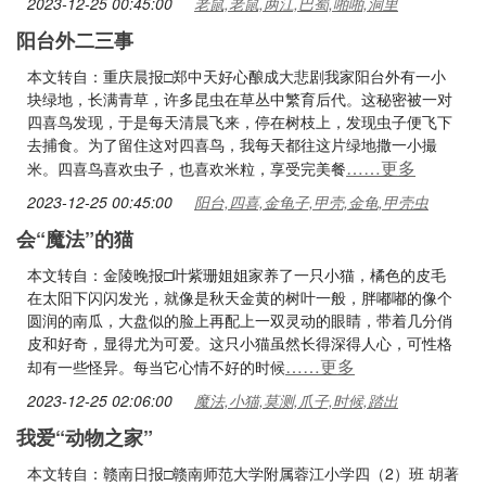
2023-12-25 00:45:00
老鼠,老鼠,两江,巴蜀,啪啪,洞里
阳台外二三事
本文转自：重庆晨报□郑中天好心酿成大悲剧我家阳台外有一小
块绿地，长满青草，许多昆虫在草丛中繁育后代。这秘密被一对
四喜鸟发现，于是每天清晨飞来，停在树枝上，发现虫子便飞下
去捕食。为了留住这对四喜鸟，我每天都往这片绿地撒一小撮
……更多
米。四喜鸟喜欢虫子，也喜欢米粒，享受完美餐
2023-12-25 00:45:00
阳台,四喜,金龟子,甲壳,金龟,甲壳虫
会“魔法”的猫
本文转自：金陵晚报□叶紫珊姐姐家养了一只小猫，橘色的皮毛
在太阳下闪闪发光，就像是秋天金黄的树叶一般，胖嘟嘟的像个
圆润的南瓜，大盘似的脸上再配上一双灵动的眼睛，带着几分俏
皮和好奇，显得尤为可爱。这只小猫虽然长得深得人心，可性格
……更多
却有一些怪异。每当它心情不好的时候
2023-12-25 02:06:00
魔法,小猫,莫测,爪子,时候,踏出
我爱“动物之家”
本文转自：赣南日报□赣南师范大学附属蓉江小学四（2）班 胡著