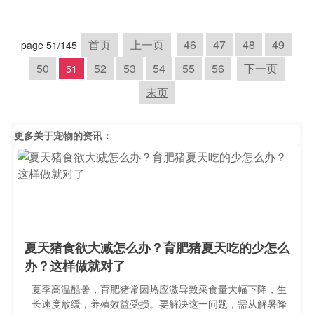
首页
上一页
46
47
48
49
page 51/145
50
52
53
54
55
56
下一页
51
末页
更多关于
宠物
的资讯：
夏天猪食欲大减怎么办？育肥猪夏天吃的少怎么
办？这样做就对了
夏季高温酷暑，育肥猪常因热应激导致采食量大幅下降，生
长速度放缓，养殖效益受损。要解决这一问题，需从解暑降