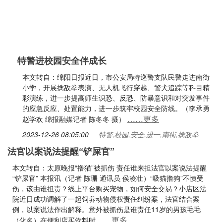
特警进校园安全伴成长
本文转自：绵阳日报近日，市公安局特巡警支队民警走进南街
小学，开展擒敌拳表演、无人机飞行穿越、警犬追踪等科目精
彩演练，进一步提高师生识恐、反恐、防暴意识和对突发事件
的应急反应、处置能力，进一步筑牢校园安全防线。（李承勇
……更多
赵学欢 绵报融媒记者 陈冬冬 摄）
2023-12-26 08:05:00
特警,校园,安全,进一,南街,擒敌拳
法官以案说法提醒“铲屎官”
本文转自：太原晚报“撸猫”被抓伤 责任谁来担法官以案说法提醒
“铲屎官” 本报讯（记者 陈珊 通讯员 侯凌壮）“吸猫撸狗”不慎受
伤，该由谁担责？线上平台购买宠物，如何安全交易？小店区法
院近日成功调解了一起饲养动物侵权责任纠纷案，法官结合案
例，以案说法作出解释。意外被抓伤是谁责任11岁的男孩毛毛
……更多
（化名）在便利店买饮料时