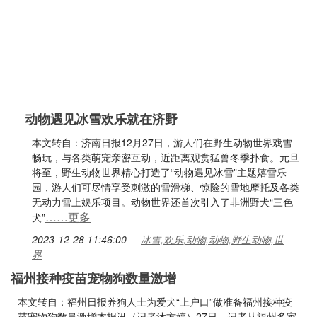
动物遇见冰雪欢乐就在济野
本文转自：济南日报12月27日，游人们在野生动物世界戏雪
畅玩，与各类萌宠亲密互动，近距离观赏猛兽冬季扑食。元旦
将至，野生动物世界精心打造了“动物遇见冰雪”主题嬉雪乐
园，游人们可尽情享受刺激的雪滑梯、惊险的雪地摩托及各类
无动力雪上娱乐项目。动物世界还首次引入了非洲野犬“三色
……更多
犬”
2023-12-28 11:46:00
冰雪,欢乐,动物,动物,野生动物,世
界
福州接种疫苗宠物狗数量激增
本文转自：福州日报养狗人士为爱犬“上户口”做准备福州接种疫
苗宠物狗数量激增本报讯（记者沐方婷）27日，记者从福州多家