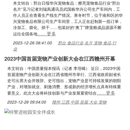
本文转自：邢台日报华兴宠物食品：擦亮宠物食品行业“邢台
名片”见习记者刘瑞凤通讯员武国栋华兴公司生产车间内，工
作人员正在查看生产线生产情况。寒冬时节，位于南和区的华
兴宠物食品有限公司生产车间里，工人正在赶制新一批订单，
冷加工、膨化、烘干……包装好的“奥丁”牌宠粮成品源源不断
……更多
运往全国各地
2023-12-26 08:41:00
邢台,食品行业,名片,宠物,食品,行
业
2023中国首届宠物产业创新大会在江西赣州开幕
本文转自：中国质量报本报讯（记者 李培晞） 近日，2023中国
首届宠物产业创新大会在江西省赣州市举行。江西省政府副省长
史可出席大会并致辞。史可指出，宠物产业是可持续发展的朝阳
产业，对增加就业、刺激消费、形成新的经济增长点具有特殊重
……更多
要意义。此次大会将科技创新与产业发展紧密结合
2023-12-26 09:04:00
赣州,江西,中国,首届,大会,宠物