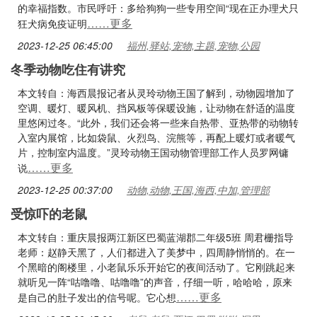
的幸福指数。市民呼吁：多给狗狗一些专用空间“现在正办理犬只
……更多
狂犬病免疫证明
2023-12-25 06:45:00
福州,驿站,宠物,主题,宠物,公园
冬季动物吃住有讲究
本文转自：海西晨报记者从灵玲动物王国了解到，动物园增加了
空调、暖灯、暖风机、挡风板等保暖设施，让动物在舒适的温度
里悠闲过冬。“此外，我们还会将一些来自热带、亚热带的动物转
入室内展馆，比如袋鼠、火烈鸟、浣熊等，再配上暖灯或者暖气
片，控制室内温度。”灵玲动物王国动物管理部工作人员罗网镛
……更多
说
2023-12-25 00:37:00
动物,动物,王国,海西,中加,管理部
受惊吓的老鼠
本文转自：重庆晨报两江新区巴蜀蓝湖郡二年级5班 周君栅指导
老师：赵静天黑了，人们都进入了美梦中，四周静悄悄的。在一
个黑暗的阁楼里，小老鼠乐乐开始它的夜间活动了。它刚跳起来
就听见一阵“咕噜噜、咕噜噜”的声音，仔细一听，哈哈哈，原来
……更多
是自己的肚子发出的信号呢。它心想