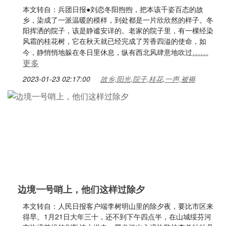
本文转自：兵团日报●刘恋冬阳煦煦，把本该千姿百态的故
乡，染成了一派温暖的模样，到处都是一片欣欣然的样子。冬
阳挥洒的院子，该是静谧安详的。老家的院子里，有一棵经染
风霜的桂花树，它在秋天就已经完成了芳香四溢的使命，如
……
今，静悄悄地躲在冬日里休息，纵有西北风肆意地吹过
更多
2023-01-23 02:17:00
故乡,阳光,院子,桂花,一声,被褥
​边境一号哨上，他们这样过除夕
本文转自：人民日报客户端李树明山里的除夕夜，要比市区来
得早。1月21日大年三十，还不到下午四点半，在山城绥芬河