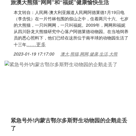
旅澳大熊猫“网网”和“福妮”健康愉快生活
本文转自：人民网-澳大利亚频道人民网阿德莱德1月19日电
（李含悦）在一片竹林包围的假山之中，住着两只十六、七岁
的大熊猫，一只叫网网，一只叫福妮。2009年，网网和福妮
从四川卧龙大熊猫研究中心落户阿德莱德动物园。在当地饲养
员的悉心照料下，他们已经在这所位于南半球的动物园生活了
……更多
十三年
2023-01-19 17:17:00
澳大,熊猫,网网,健康,生活,大熊
紧急号外!内蒙古鄂尔多斯野生动物园的企鹅走丢
了