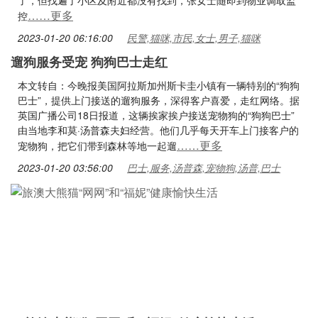
了，但找遍了小区及附近都没有找到，张女士随即到物业调取监
……更多
控
2023-01-20 06:16:00
民警,猫咪,市民,女士,男子,猫咪
遛狗服务受宠 狗狗巴士走红
本文转自：今晚报美国阿拉斯加州斯卡圭小镇有一辆特别的“狗狗
巴士”，提供上门接送的遛狗服务，深得客户喜爱，走红网络。据
英国广播公司18日报道，这辆挨家挨户接送宠物狗的“狗狗巴士”
由当地李和莫·汤普森夫妇经营。他们几乎每天开车上门接客户的
……更多
宠物狗，把它们带到森林等地一起遛
2023-01-20 03:56:00
巴士,服务,汤普森,宠物狗,汤普,巴士