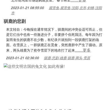
北市花鸟鱼市场选购观赏鱼。 春节将至
2023-01-21 08:55:00
观赏鱼,观赏鱼,沈阳,北市,剑锋,沈阳
市
驯鹿的悲剧
本文转自：今晚报在通常情况下，驯鹿间的冲突会适可而止，但
是它们当中也有一些激进分子，非要拼个你死我活。每年因为打
架而丧生的驯鹿不在少数，有纪录片就拍到一段驯鹿打架的场
面。在雪原上，一群驯鹿正在觅食，突然鹿群中产生了骚动。原
……更多
来，两头雄鹿为了抢夺雪层下的地衣打了起来
2023-01-21 02:36:00
驯鹿,悲剧,雄鹿,驯鹿,两头,雪原