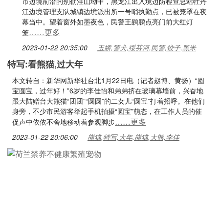
市边境前沿的别勒洼山坳中，黑龙江出入境边防检查总站牡丹
江边境管理支队城镇边境派出所一号哨执勤点，已被笼罩在夜
幕当中。望着窗外如墨夜色，民警王鹍鹏点亮门前大红灯
……更多
笼
2023-01-22 20:35:00
玉娇,警犬,绥芬河,民警,饺子,黑米
特写:看熊猫,过大年
本文转自：新华网新华社台北1月22日电（记者赵博、黄扬）“圆
宝圆宝，过年好！”6岁的李佳怡和弟弟挤在玻璃幕墙前，兴奋地
跟大陆赠台大熊猫“团团”“圆圆”的二女儿“圆宝”打着招呼。在他们
身旁，不少市民游客举起手机拍摄“圆宝”萌态，在工作人员的催
……更多
促声中依依不舍地移动着参观脚步
2023-01-22 20:06:00
熊猫,特写,大年,熊猫,大熊,李佳