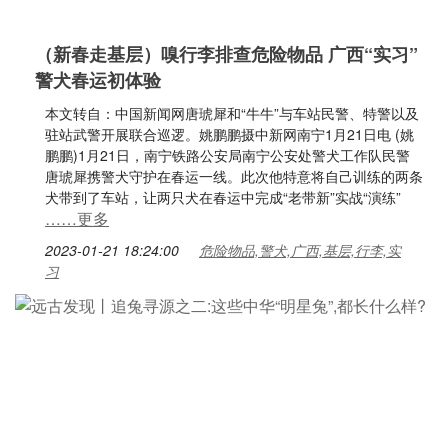
（新春走基层）嗅行李排查危险物品 广西“实习”
警犬春运初体验
本文转自：中国新闻网唐琥犀和“牛牛”与车站民警、特警以及
驻站武警开展联合巡逻。姚鹏鹏摄中新网南宁1月21日电 (姚
鹏鹏)1月21日，南宁铁路公安局南宁公安处警犬工作队民警
唐琥犀携警犬守护在春运一线。此次他特意将自己训练的两条
犬带到了车站，让两只犬在春运中完成“老带新”实战“演练”
……更多
2023-01-21 18:24:00
危险物品,警犬,广西,基层,行李,实
习