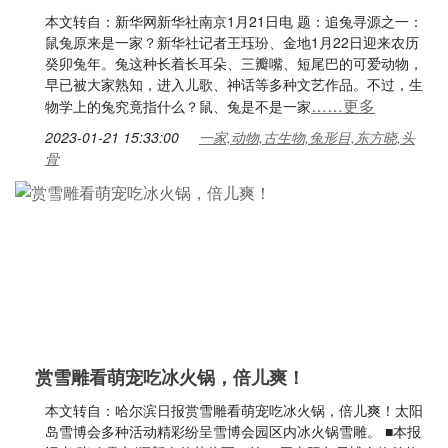
本文转自：新华网新华社南京1月21日电 题：追兔寻源之一：
鼠兔原来是一家？新华社记者王珏玢、金地1月22日迎来农历
癸卯兔年。兔这种长着长耳朵、三瓣嘴、短尾巴的可爱动物，
早已被大家熟知，进入儿歌、神话等多种文艺作品。不过，生
……更多
物学上的兔究竟指什么？鼠、兔是不是一家
2023-01-21 15:33:00
一家,动物,古生物,兔形目,东方晓,头
骨
赏雪雕看萌宠吃冰火锅，倍儿爽！
本文转自：哈尔滨日报赏雪雕看萌宠吃冰火锅，倍儿爽！太阳
岛雪博会多种活动精彩纷呈雪博会园区内冰火锅雪雕。 ■本报