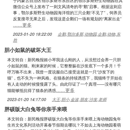
于内蒙古自治区鄂尔多斯市东胜区的鄂尔多斯野生动物园在其
微信公众号上发布了一则文风清奇的寻“鹅”启事。根据这则启
事，鄂尔多斯野生动物园海洋馆的三只企鹅“不见了”，饲养员
反复搜寻无果之后，发现这是企鹅们一场有规划的“离家出走”
……更多
2023-01-20 18:22:00
企鹅,鄂尔多斯,动物园,企鹅,动物,东
胜
胆小如鼠的破坏大王
本文转自：新民晚报姬小琴我这么刚的人，从没想过会养一只胆
小如鼠的猫。刚来家的时候，它整整躲在沙发底下一个多月！千
呼万唤不出来，我曾一度说服自己接受这就是一只“沙发下的
猫”，也不失为一种风格。在猫条的持续诱惑下，我猫终于开始在
有人走动的时候慢慢露了头。由此印证了一个真理——没有哪只
……更多
猫能够抵抗得了猫条的诱惑
2023-01-20 14:17:00
大王,胆小,金波,朋友,沙发,老师
胖硕版大白兔等你亲手来喂
本文转自：新民晚报胖硕版大白兔等你亲手来喂上海动物园兔年
生肖文化系列活动开幕春节假期去哪玩？不如去上海动物园看萌