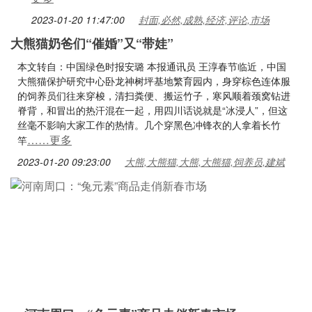
2023-01-20 11:47:00
封面,必然,成熟,经济,评论,市场
大熊猫奶爸们“催婚”又“带娃”
本文转自：中国绿色时报安璐 本报通讯员 王淳春节临近，中国
大熊猫保护研究中心卧龙神树坪基地繁育园内，身穿棕色连体服
的饲养员们往来穿梭，清扫粪便、搬运竹子，寒风顺着颈窝钻进
脊背，和冒出的热汗混在一起，用四川话说就是“冰浸人”，但这
丝毫不影响大家工作的热情。几个穿黑色冲锋衣的人拿着长竹
……更多
竿
2023-01-20 09:23:00
大熊,大熊猫,大熊,大熊猫,饲养员,建斌