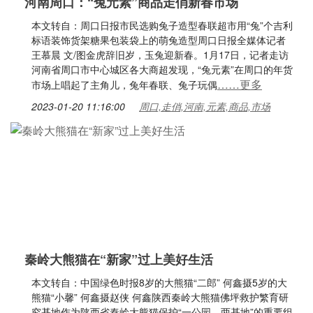
河南周口：“兔元素”商品走俏新春市场
本文转自：周口日报市民选购兔子造型春联超市用“兔”个吉利
标语装饰货架糖果包装袋上的萌兔造型周口日报全媒体记者
王慕晨 文/图金虎辞旧岁，玉兔迎新春。1月17日，记者走访
河南省周口市中心城区各大商超发现，“兔元素”在周口的年货
……更多
市场上唱起了主角儿，兔年春联、兔子玩偶
2023-01-20 11:16:00
周口,走俏,河南,元素,商品,市场
秦岭大熊猫在“新家”过上美好生活
本文转自：中国绿色时报8岁的大熊猫“二郎” 何鑫摄5岁的大
熊猫“小馨” 何鑫摄赵侠 何鑫陕西秦岭大熊猫佛坪救护繁育研
究基地作为陕西省秦岭大熊猫保护“一公园、两基地”的重要组