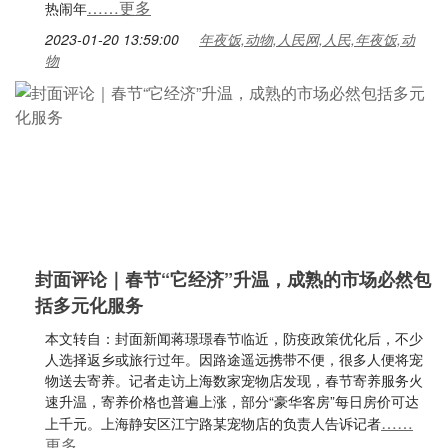
……更多
热闹年
2023-01-20 13:59:00
年夜饭,动物,人民网,人民,年夜饭,动
物
封面评论｜春节“它经济”升温，成熟的市场必然包
括多元化服务
本文转自：封面新闻蒋璟璟春节临近，防疫政策优化后，不少
人选择返乡或旅行过年。因路途遥远携带不便，很多人便将宠
物送去寄养。记者走访上海数家宠物店发现，春节寄养服务火
速升温，寄养价格也普遍上涨，部分“豪华客房”每日房价可达
……
上千元。上海静安区江宁路某宠物店的负责人告诉记者
更多