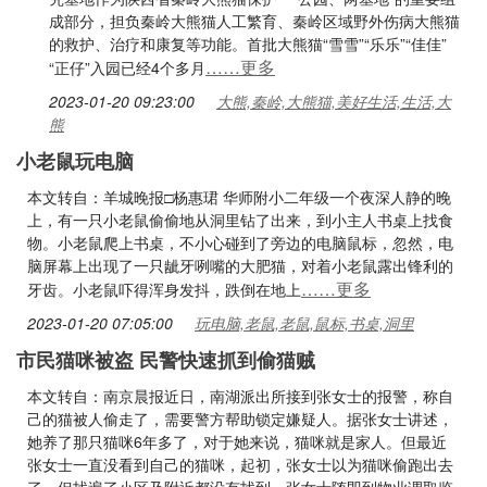
成部分，担负秦岭大熊猫人工繁育、秦岭区域野外伤病大熊猫
的救护、治疗和康复等功能。首批大熊猫“雪雪”“乐乐”“佳佳”
……更多
“正仔”入园已经4个多月
2023-01-20 09:23:00
大熊,秦岭,大熊猫,美好生活,生活,大
熊
小老鼠玩电脑
本文转自：羊城晚报□杨惠珺 华师附小二年级一个夜深人静的晚
上，有一只小老鼠偷偷地从洞里钻了出来，到小主人书桌上找食
物。小老鼠爬上书桌，不小心碰到了旁边的电脑鼠标，忽然，电
脑屏幕上出现了一只龇牙咧嘴的大肥猫，对着小老鼠露出锋利的
……更多
牙齿。小老鼠吓得浑身发抖，跌倒在地上
2023-01-20 07:05:00
玩电脑,老鼠,老鼠,鼠标,书桌,洞里
市民猫咪被盗 民警快速抓到偷猫贼
本文转自：南京晨报近日，南湖派出所接到张女士的报警，称自
己的猫被人偷走了，需要警方帮助锁定嫌疑人。据张女士讲述，
她养了那只猫咪6年多了，对于她来说，猫咪就是家人。但最近
张女士一直没看到自己的猫咪，起初，张女士以为猫咪偷跑出去