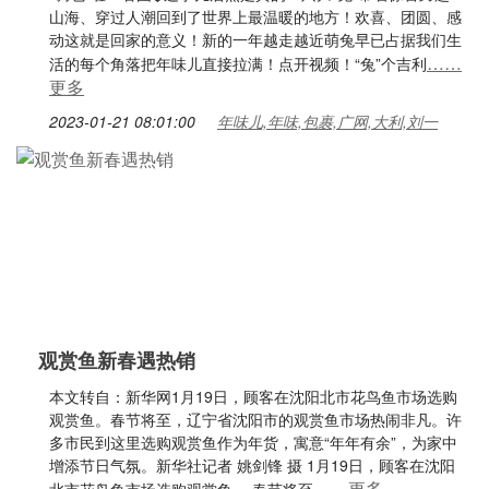
山海、穿过人潮回到了世界上最温暖的地方！欢喜、团圆、感
动这就是回家的意义！新的一年越走越近萌兔早已占据我们生
……
活的每个角落把年味儿直接拉满！点开视频！“兔”个吉利
更多
2023-01-21 08:01:00
年味儿,年味,包裹,广网,大利,刘一
观赏鱼新春遇热销
本文转自：新华网1月19日，顾客在沈阳北市花鸟鱼市场选购
观赏鱼。春节将至，辽宁省沈阳市的观赏鱼市场热闹非凡。许
多市民到这里选购观赏鱼作为年货，寓意“年年有余”，为家中
增添节日气氛。新华社记者 姚剑锋 摄 1月19日，顾客在沈阳
……更多