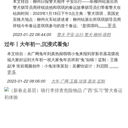
本文转自：柳州日报警犬相伴 平安出行——听柳州站派出所
警犬驯导员周祥锐说他和琪琪的春运故事驯导员们带着警犬在
站岗时间：2023年1月18日下午3点主角：警犬琪琪，英国史
宾格犬地点：柳州火车站讲述者：柳州站派出所琪琪驯导员周
……更多
祥锐今年春运是琪琪参与的首个春运。“是琪琪吗
2023-01-22 08:44:00
警犬,平安,出行,警犬,柳州,搭档
过年丨大年初一,沉浸式看兔!
本文转自：央广网兔年到真热闹萌萌小兔来报到穿新衣蒸花馍祝
福大家好运到大年初一祝大家兔年吉祥前“兔”似锦！监制：王薇
……
赵净 张岩视频创作：小兔珍珠策划：吴馨怡设计：刘启阳
更多
2023-01-22 08:06:00
大年,广网,王薇,珍珠,新衣,监制