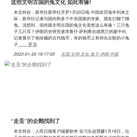
这些文明古国的兔文化 如此有缘!
本文转自：新华社新华社开罗1月20日电 中国农历兔年到来之
际，新华社记者与国内和多个中东国家的专家、朋友们聊了聊
兔。没想到，咱丝路文明古国的兔文化竟然这么有缘！三只兔
子几只耳？伊朗历史研究者库鲁什·萨利希在德黑兰的家中向
记者展示了他珍藏的古代钱币，有的钱币上有仰头企盼的小兔
……更多
子
2023-01-20 19:17:00
古国,文明,文化,兔子,伊朗,中国
“走丢”的企鹅找到了
本文转自：人民日报客户端翟钦奇 实习生赵慧媛1月18日，位