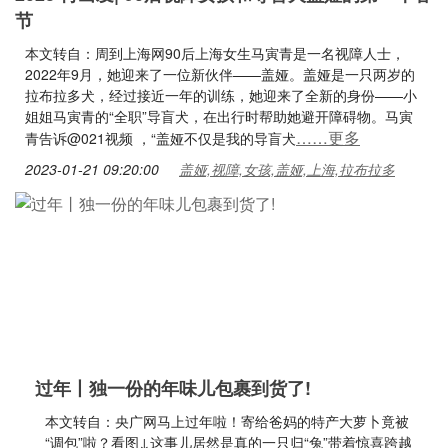
节
本文转自：周到上海网90后上海女生马寅青是一名视障人士，
2022年9月，她迎来了一位新伙伴——盖娅。盖娅是一只两岁的
拉布拉多犬，经过接近一年的训练，她迎来了全新的身份——小
姐姐马寅青的“全职”导盲犬，在出行时帮助她避开障碍物。马寅
……更多
青告诉@021视频 ，“盖娅不仅是我的导盲犬
2023-01-21 09:20:00
盖娅,视障,女孩,盖娅,上海,拉布拉多
过年丨独一份的年味儿包裹到货了!
本文转自：央广网马上过年啦！寄给爸妈的特产大萝卜竟被
“调包”啦？看图↓这事儿居然是真的一只归“兔”带着惊喜跨越