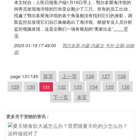
本文转自：人民日报客户端1月18日早上，鄂尔多斯海洋馆的
饲养员发现海洋馆的巴布亚企鹅少了三只。所有的员工出动，
找遍了鄂尔多斯海洋馆的各个角落都没有找到它们的身影，调
取监控后发现它们自己偷偷跑出了海洋馆。根据专业人员分析
……更
监控视频发现，这是企鹅们一场有规划的“离家出走”
多
2023-01-19 17:49:00
鄂尔多斯,内蒙,内蒙古,号外,企鹅,动物
园
首页
上一页
126
127
128
page 131/145
129
130
132
133
134
135
136
131
下一页
末页
更多关于
宠物
的资讯：