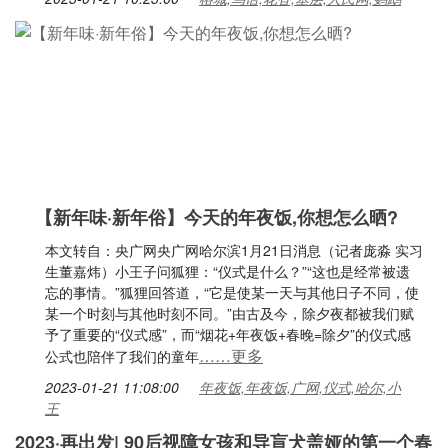
【新年味·新年俗】今天的年夜饭,你想怎么晒?
本文转自：央广网央广网哈尔滨1月21日消息（记者庞淼 实习
生董嘉炜）小王子问狐狸：“仪式是什么？”“这也是经常被遗
忘的事情。”狐狸回答道，“它是使某一天与其他日子不同，使
某一个时刻与其他时刻不同。”由古及今，除夕夜都被我们赋
予了重要的“仪式感”，而“烟花+年夜饭+春晚=除夕”的仪式感
……更多
公式也陪伴了我们的童年
2023-01-21 11:08:00
年夜饭,年夜饭,广网,仪式,哈尔,小
王
2023·再出发| 90后视障女孩和导盲犬盖娅的第一个春