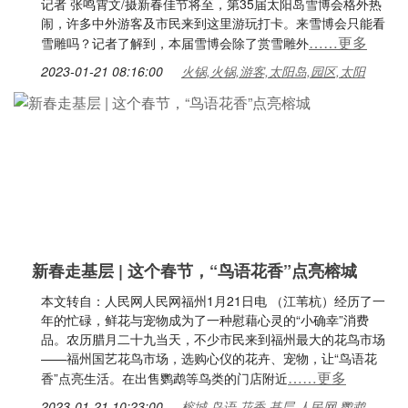
记者 张鸣霄文/摄新春佳节将至，第35届太阳岛雪博会格外热
闹，许多中外游客及市民来到这里游玩打卡。来雪博会只能看
……更多
雪雕吗？记者了解到，本届雪博会除了赏雪雕外
2023-01-21 08:16:00
火锅,火锅,游客,太阳岛,园区,太阳
新春走基层 | 这个春节，“鸟语花香”点亮榕城
本文转自：人民网人民网福州1月21日电 （江苇杭）经历了一
年的忙碌，鲜花与宠物成为了一种慰藉心灵的“小确幸”消费
品。农历腊月二十九当天，不少市民来到福州最大的花鸟市场
——福州国艺花鸟市场，选购心仪的花卉、宠物，让“鸟语花
……更多
香”点亮生活。在出售鹦鹉等鸟类的门店附近
2023-01-21 10:23:00
榕城,鸟语,花香,基层,人民网,鹦鹉