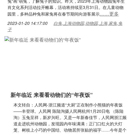
兔“画”萌兔，了解兔子的知识。昨天，2023年上海动物园兔年生
肖文化系列活动拉开帷幕，活动将持续至3月31日。在儿童动物
……更多
园里，多种品种兔和家兔将在春节期间向游客展示
2023-01-20 14:17:00
白兔,上海动物园,动物园,上海,家兔,兔
子
新年临近 来看看动物们的“年夜饭”
本文转自：人民网-浙江频道“大厨”正在制作小熊猫的年夜饭
——丰登球。人民网 陈陆洵摄人民网杭州1月20日电 （陈陆
洵）玉兔呈祥，新岁兴旺。又是一年新春佳节，人民网浙江频
道走进杭州动物园，发现园内年味满满：正门口红火的大灯
笼、树枝上小巧的中国结、动物居所张贴的福字……今年是个