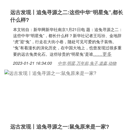
远古发现丨追兔寻源之二:这些中华“明星兔”,都长
什么样?
本文转自：新华网新华社南京1月21日电 题：追兔寻源之二：
这些中华“明星兔”，都长什么样？新华社记者王珏玢、金地辞
“虎”迎“兔”，行走在大街小巷，随处可见可爱的兔子装饰。
“兔”有着漫长的演化历史，在中国大地上，也曾发现过很多重
……更多
要的远古兔类化石。这些珍贵的“明星兔”是谁
2023-01-21 16:34:00
中华,明星,万年前,兔子,道森,动物
远古发现丨追兔寻源之一:鼠兔原来是一家?