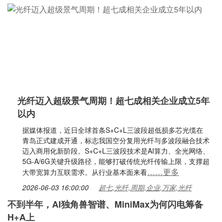
光纤迈入超级景气周期！超七成相关企业成立5年
以内
据媒体报道，近日全球首条S+C+L三波段超低损多芯光缆在
青岛正式建成开通，标志我国空分复用光纤与多波段融合技术
迈入商用化新阶段。S+C+L三波段技术是AI算力、全光网络、
5G-A/6G关键升级路径，能够打破传统光纤传输上限，支撑超
……更多
大带宽算力互联需求。从行业基本面来看
2026-06-03 16:00:00
超七,光纤,周期,企业,万家,光纤
不到半年，AI独角兽智谱、MiniMax为何闪电筹备
H+A上