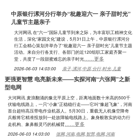
中原银行漯河分行举办“枇趣迎六一 亲子甜时光”
儿童节主题亲子
大河网讯 在“六一”国际儿童节到来之际，为丰富职工精神文化
生活，深化“家园文化”建设，5月31日上午，中原银行漯河分
行工会精心策划并举办了“枇趣迎六一 亲子甜时光”儿童节主题
活动。来自分行各支行、各部门的近120组职工家庭齐聚一
……更多
堂，共度了一段甜蜜难忘的亲子时光
2026-06-03 14:03:00
亲子,漯河,中原,分行,时光,儿童
更强更智慧 电亮新未来——实探河南“六张网”之新
型电网
大河网讯 麦浪翻涌的豫北平原上空，距离地面数十米高的500千
伏输电线路上，一只“小象”正稳稳行走——它叫“豫超飞象”，河南
首台超特高压带电作业机器人。5月30日，重载无人机像空降奇
兵般将它精准投放到一处故障输电线路上。象身般敦实的动力行
……更多
走机构、象鼻般灵巧的机械臂
2026-06-03 14:03:00
张网,河南,电网,智慧,电网,河南