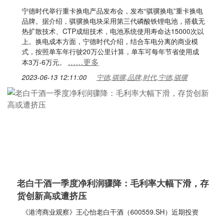
宁德时代举行重卡换电产品发布会，发布“骐骥换电”重卡换电
品牌。据介绍，骐骥换电块采用第三代磷酸铁锂电池，搭载无
热扩散技术、CTP成组技术，电池系统使用寿命达15000次以
上。换电成本方面，宁德时代介绍，结合车电分离的商业模
式，按照单车年行驶20万公里计算，单车可每年节省使用成
……更多
本3万-6万元。
2023-06-13 12:11:00
宁德,骐骥,品牌,时代,宁德,骐骥
老白干酒一季度净利润骤降：毛利率大幅下滑，存
货创新高或遭挤压
《港湾商业观察》王心怡老白干酒（600559.SH）近期投资