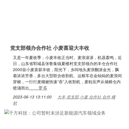
党支部领办合作社 小麦喜迎大丰收
又是一年夏收季，小麦丰收正当时。麦浪滚滚，机器轰鸣，近
日，山东省郓城县张鲁集镇夏楼村党支部领办的丰仓合作社
2000亩小麦喜获丰收，阳光下，乡间地头麦浪翻滚金光，飘
着浓浓芳香，多台大型联合收割机、运粮车在金灿灿的麦浪间
穿梭，一行行麦穗被快速“吞”入收割机，麦粒应声从储粮仓内
……更多
喷涌而出
2023-06-13 13:11:00
大丰,党支部,小麦,合作社,合作,楼
村