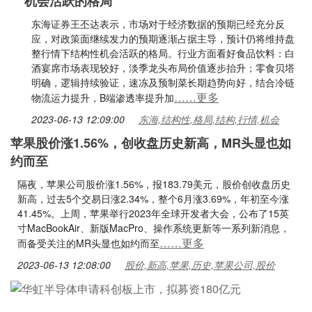
机会活跃的格局
东海证券王丕达表示，市场对于经济数据的预期已经充分反
应，对政策面继续发力的预期逐渐占据主导，预计仍将维持盘
整行情下结构性机会活跃的格局。行业方面看好食品饮料：白
酒宴席市场表现较好，淡季龙头布局价值逐步抬升；零食贝塔
明确，逻辑持续验证，速冻及预制菜长期趋势向好，结合冷链
……更多
物流运力提升，B端渗透率提升加
2023-06-13 12:09:00
东海,结构性,格局,结构,行情,机会
苹果股价涨1.56%，创收盘历史新高，MR头显也如
约而至
隔夜，苹果公司股价涨1.56%，报183.79美元，股价创收盘历史
新高，过去5个交易日涨2.34%，整个6月涨3.69%，年初至今涨
41.45%。上周，苹果举行2023年全球开发者大会，公布了15英
寸MacBookAir、新版MacPro、操作系统更新等一系列新消息，
……更多
而备受关注的MR头显也如约而至
2023-06-13 12:08:00
股价,新高,苹果,历史,苹果公司,股价