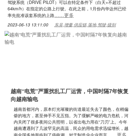
驾驶系统（DRIVE PILOT）可以在特定条件下（白天+不超过
64km/h）在指定的公路上行驶。在此之前，1月份内华达州已经
……更多
率先批准该套系统的上路
2023-06-13 13:11:00
东吴,增量,供应链,落地,驾驶,级别
越南“电荒”严重扰乱工厂运营，中国时隔7年恢复
向越南输电
越南首都河内，原本灯光璀璨的街道最近失去了颜色，在稍偏
僻的地方，甚至伸手不见五指。为了缓解严峻的电力危机，河
内关闭了很多夜间公共照明，以省出电力用在“刀刃”上。今年
越南遭遇到了几波罕见的高温，民众的用电需求迅猛增长，越
……更多
南全国多地面临到了停电潮。对于制造业企业而言