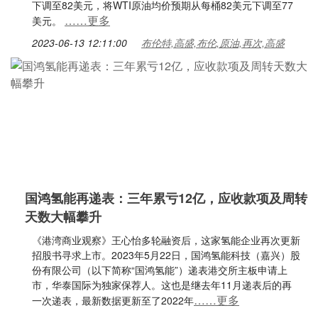
下调至82美元，将WTI原油均价预期从每桶82美元下调至77
……更多
美元。
2023-06-13 12:11:00
布伦特,高盛,布伦,原油,再次,高盛
国鸿氢能再递表：三年累亏12亿，应收款项及周转
天数大幅攀升
《港湾商业观察》王心怡多轮融资后，这家氢能企业再次更新
招股书寻求上市。2023年5月22日，国鸿氢能科技（嘉兴）股
份有限公司（以下简称“国鸿氢能”）递表港交所主板申请上
市，华泰国际为独家保荐人。这也是继去年11月递表后的再
……更多
一次递表，最新数据更新至了2022年