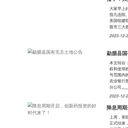
大家早上
指九连阳
美国组建
股市三大股
2023-12-2
勐腊县国
本文转自
权和使用
号范围内
农业银行
…
分公司
2023-12-2
降息周期
上周，美
正式结束