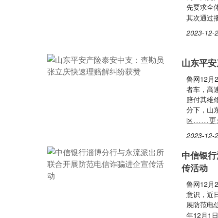
先要求全
其次通过
2023-12-2
山东平安
鲁网12
者车，高
赔付其维
分下，山
……更
区
2023-12-2
中信银行
传活动
鲁网12
意识，近
展防范电
年12月