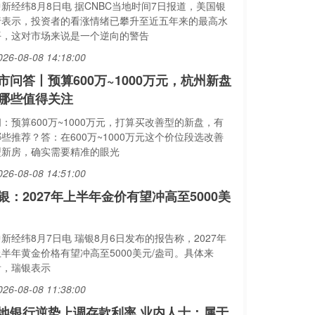
新经纬8月8日电 据CNBC当地时间7日报道，美国银
行表示，投资者的看涨情绪已攀升至近五年来的最高水
平，这对市场来说是一个逆向的警告
026-08-08 14:18:00
市问答丨预算600万~1000万元，杭州新盘
哪些值得关注
：预算600万~1000万元，打算买改善型的新盘，有
些推荐？答：在600万~1000万元这个价位段选改善
型新房，确实需要精准的眼光
026-08-08 14:51:00
银：2027年上半年金价有望冲高至5000美
新经纬8月7日电 瑞银8月6日发布的报告称，2027年
上半年黄金价格有望冲高至5000美元/盎司。具体来
看，瑞银表示
026-08-08 11:38:00
地银行逆势上调存款利率 业内人士：属于