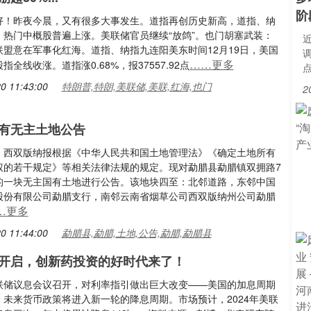
阶
好！昨夜今晨，又有很多大事发生。道指再创历史新高，道指、纳
。热门中概股普遍上涨。美联储官员继续“放鸽”。也门胡塞武装：
联盟意在军事化红海。道指、纳指九连阳美东时间12月19日，美国
……更多
指全线收涨。道指涨0.68%，报37557.92点
0 11:43:00
特朗普,特朗,美联储,美联,红海,也门
2
有无主土地公告
：西双版纳报根据《中华人民共和国土地管理法》《确定土地所有
权的若干规定》等相关法律法规的规定。现对勐腊县勐腊镇双拥路7
的一块无主国有土地进行公告。该地块四至：北邻道路，东邻中国
股份有限公司勐腊支行，南邻云南省烟草公司西双版纳州公司勐腊
…更多
0 11:44:00
勐腊县,勐腊,土地,公告,勐腊,勐腊县
开启，创新药投资的好时代来了！
联储议息会议召开，对利率指引做出巨大改变——美国的加息周期
，未来货币政策将进入新一轮的降息周期。市场预计，2024年美联