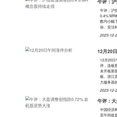
午评：沪
午评：沪指
0.4% 
数均小幅
份、安洁
2023-12-2
12月2
12月20
停，连板股
未开板新
板、浙江
力服务器
2023-12-2
午评：大
中国经济
至午间收盘