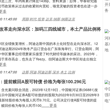
降息三次、年内将累计降息143bp。资料来源：彭博，华泰研究随
货币政策将从过去的收紧转向宽松，嗅觉灵敏的投资者也在进一步
更多
0 11:45:00
周期,时代,投资,达克,纳斯,纳斯达克
改革走向深水区：加码三四线城市，本土产品比例将
华区业绩恢复增长，阿迪达斯中国的本土化转型在走向深水区。12
阿迪达斯2024年秋冬产品订货会在广东珠海举行。订货会期间，阿
中华区董事总经理萧家乐接受了时代财经等媒体的采访。2023年，
于库存高企，也失去了Yeezy。但阿迪达斯大中华区却走出独立
更多
0 11:47:00
达斯,阿迪,阿迪达斯,深水,本土,比例
：提前赎回A股可转债 价格为每张100.296元
含光素问联合消息，2023年12月19日，中国银河证券(06881)发
示中国银河证券A股可转债的转股期为2022年9月30日至2028年3
最新转股价格为每股人民币9.70元。公司决定行使A股可转债的提
……更多
赎回价格为每张人民币100