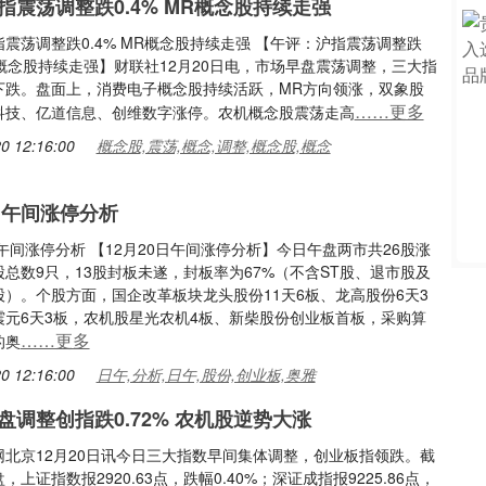
指震荡调整跌0.4% MR概念股持续走强
震荡调整跌0.4% MR概念股持续走强 【午评：沪指震荡调整跌
MR概念股持续走强】财联社12月20日电，市场早盘震荡调整，三大指
下跌。盘面上，消费电子概念股持续活跃，MR方向领涨，双象股
……更多
科技、亿道信息、创维数字涨停。农机概念股震荡走高
0 12:16:00
概念股,震荡,概念,调整,概念股,概念
0日午间涨停分析
日午间涨停分析 【12月20日午间涨停分析】今日午盘两市共26股涨
总数9只，13股封板未遂，封板率为67%（不含ST股、退市股及
股）。个股方面，国企改革板块龙头股份11天6板、龙高股份6天3
震元6天3板，农机股星光农机4板、新柴股份创业板首板，采购算
……更多
的奥
0 12:16:00
日午,分析,日午,股份,创业板,奥雅
盘调整创指跌0.72% 农机股逆势大涨
网北京12月20日讯今日三大指数早间集体调整，创业板指领跌。截
，上证指数报2920.63点，跌幅0.40%；深证成指报9225.86点，