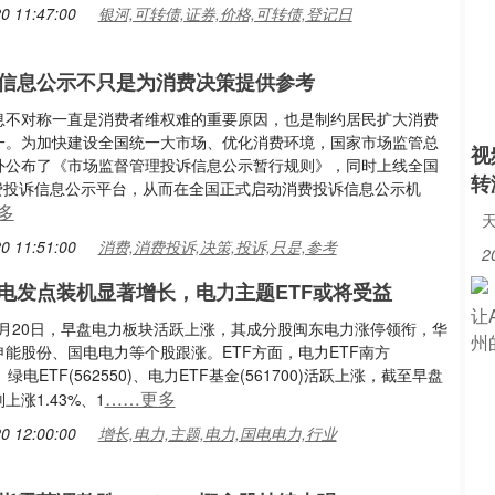
0 11:47:00
银河,可转债,证券,价格,可转债,登记日
信息公示不只是为消费决策提供参考
息不对称一直是消费者维权难的重要原因，也是制约居民扩大消费
一。为加快建设全国统一大市场、优化消费环境，国家市场监管总
视
外公布了《市场监督管理投诉信息公示暂行规则》，同时上线全国
转
5消费投诉信息公示平台，从而在全国正式启动消费投诉信息公示机
多
0 11:51:00
消费,消费投诉,决策,投诉,只是,参考
2
月绿电发点装机显著增长，电力主题ETF或将受益
12月20日，早盘电力板块活跃上涨，其成分股闽东电力涨停领衔，华
能股份、国电电力等个股跟涨。ETF方面，电力ETF南方
0)、绿电ETF(562550)、电力ETF基金(561700)活跃上涨，截至早盘
……更多
上涨1.43%、1
0 12:00:00
增长,电力,主题,电力,国电电力,行业