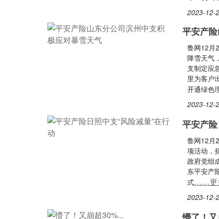
2023-12-2
平安产险
鲁网12
降雪天气
支制定应
里为客户
开通绿色
2023-12-2
平安产险
鲁网12月
项活动，
政府党组
东平安产
……更
式
2023-12-2
懵了！又崩