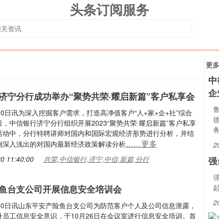
头条订阅服务
更
中
企
济宁分行成功举办“聚势共荣·耀启新篇”客户私享会
20日讯为深入挖掘客户需求，打造高净值客户“人+家+企+社”综合
，中信银行济宁分行组织开展2023“聚势共荣·耀启新篇”客户私享
活动中，分行特聘讲师对国内和国际宏观经济形势进行分析，并结
……更多
例深入浅出的对国内最新经济政策解读分析
2
0 11:40:00
共荣,中信银行,济宁,中信,新篇,分行
强
起
鱼台支公司开展信息安全培训会
2
月20日讯山东平安产险鱼台支公司为防范客户个人及公司信息泄露，
升员工信息安全意识，于10月26日在会议室进行信息安全培训。首