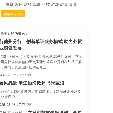
体育
娱乐
财经
军事
科技
游戏
教育
育儿
搜索最新资讯
多关于
财经
的资讯：
行德州分行：创新单证服务模式 助力外贸
业稳健发展
鲁网8月8日讯（记者 吴美琳 通讯员 郭佳）近日，中行
德州分行成功为辖内重点国际结算客户开通在线单证服
务，并同步完成国际信用证开立
026-08-09 10:02:00
台风靠近 浙江沿海掀起15米巨浪
强台风“白海豚”逐渐靠近浙闽沿海，浙江温岭金沙滩掀
15米巨浪。
026-08-08 17:53:00
立秋时节解锁轻微醺，金星