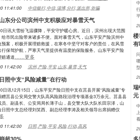
中
0 11:41:00
中信银行,中信,淄博,分行,派出所,诈骗
山东分公司滨州中支积极应对暴雪天气
2
月20日讯大雪纷飞温骤降，平安守护暖心房。近日，滨州出现大范围
楼
，给市民出险带来诸多不便。面对暴雪天气，山东平安产险滨州中
有
急预案，积极开展理赔救援，在寒冬中坚守对客户的责任，在风雪
出行保驾护航，严寒天气里提供有温度的保险服务。山东平安产险
问
……更多
理赔通道
哪
0 11:42:00
滨州,产险,平安,山东,暴雪,天气
2
日照中支“风险减量”在行动
瑞
20日讯12月15日，山东平安产险日照中支在莒县开展“风险减量”专
元
捐赠莒县公安局交警大队高风险路段治理专项基金3万余元。莒县县
成员、副县长、公安局局长薄子山，县交警大队大队长田宗泽，山
中
险日照中支总经理刘笑西、副总经理李涛及相关领导出席捐赠仪
多
0 11:42:00
日照,产险,平安,风险,行动,高风
2
超30%...
多