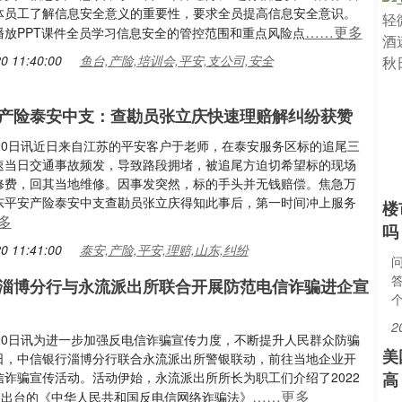
体员工了解信息安全意义的重要性，要求全员提高信息安全意识。
……更多
播放PPT课件全员学习信息安全的管控范围和重点风险点
0 11:40:00
鱼台,产险,培训会,平安,支公司,安全
产险泰安中支：查勘员张立庆快速理赔解纠纷获赞
月20日讯近日来自江苏的平安客户于老师，在泰安服务区标的追尾三
速当日交通事故频发，导致路段拥堵，被追尾方迫切希望标的现场
修费，回其当地维修。因事发突然，标的手头并无钱赔偿。焦急万
东平安产险泰安中支查勘员张立庆得知此事后，第一时间冲上服务
楼
多
吗
0 11:41:00
泰安,产险,平安,理赔,山东,纠纷
淄博分行与永流派出所联合开展防范电信诈骗进企宣
2
月20日讯为进一步加强反电信诈骗宣传力度，不断提升人民群众防骗
美
日，中信银行淄博分行联合永流派出所警银联动，前往当地企业开
信诈骗宣传活动。活动伊始，永流派出所所长为职工们介绍了2022
高
……更多
1日出台的《中华人民共和国反电信网络诈骗法》