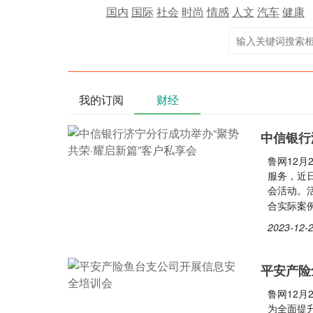
国内
国际
社会
时尚
情感
人文
汽车
健康
我的订阅
财经
中信银行
鲁网12月
服务，近日
会活动。
合实际案
2023-12-2
平安产险
鲁网12
为全面提