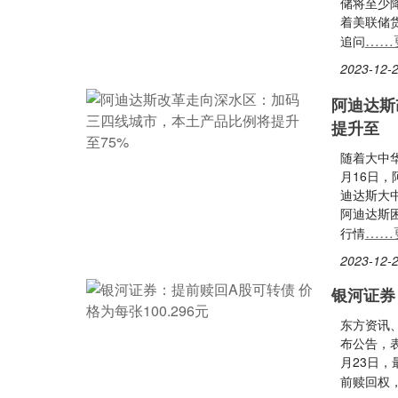
储将至少
着美联储
……
追问
2023-12-2
阿迪达斯
提升至
随着大中
月16日，
迪达斯大
阿迪达斯困
……
行情
2023-12-2
银河证券
东方资讯、
布公告，表
月23日，
前赎回权，