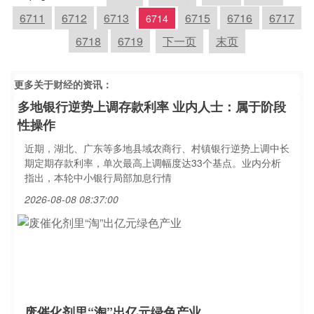
6711
6712
6713
6715
6716
6717
6714
6718
6719
下一页
末页
更多关于
财经
的资讯：
多地银行逆势上调存款利率 业内人士：属于阶段
性操作
近期，湖北、广东等多地县域农商行、村镇银行逆势上调中长
期定期存款利率，单次最高上调幅度达33个基点。业内分析
指出，本轮中小银行局部加息行情
2026-08-08 08:37:00
废催化剂里“淘”出亿元绿色产业