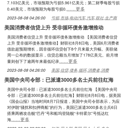
7.103亿美元，市场预期为亏损5.961亿美元；第二财季每股亏损
……更多
0.40美元，市场预期为每股亏损0.
2023-08-08 04:26:00
亏损,市场,电动汽车,汽车,联社,生产商
美国消费者信贷上升 受非循环债务激增推动
美国消费者信贷上升 受非循环债务激增推动 【美国消费者信贷
上升 受非循环债务激增推动】财联社8月8日电，美国6月消费者
借款超预期增长，因非循环信贷创下8个月来最大升幅。美联储
周一公布的数据显示，信贷总额当月增加了178亿美元。前月增
……更多
量则创下了逾两年来最低纪录
2023-08-08 04:26:00
美国,信贷,债务,循环,消费者,消费
美国中央司令部：已派遣3000多名士兵前往红海
美国中央司令部：已派遣3000多名士兵前往红海 【美国中央司
令部：已派遣3000多名士兵前往红海】财联社8月8日电，据美国
《国会山报》当地时间8月7日报道，美国中央司令部表示，为应
对伊朗“骚扰和扣押商船”的行为，美国已派遣3000多名士兵6日
搭乘两栖攻击舰“巴丹”号和船坞登陆舰“卡特霍尔”号抵达红
……更多
海