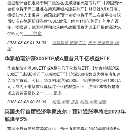
德国预计台积电将于周二批准在德累斯顿兴建芯片厂 【德国预计
台积电将于周二批准在德累斯顿兴建芯片厂】财联社8月8日电，
根据知情人士透露，德国政府预计台积电将于周二在董事会会议
后批准在德累斯顿兴建100亿欧元（约合110亿美元）的生产设
施。据报道，德国总理朔尔茨的执政联盟将为该工厂提供高达50
……更多
亿欧元的
2023-08-08 01:23:00
德累斯顿,德国,芯片,将于,德累斯顿,德
国
华泰柏瑞沪深300ETF成A股首只千亿权益ETF
华泰柏瑞沪深300ETF成A股首只千亿权益ETF 【华泰柏瑞沪深
300ETF成A股首只千亿权益ETF】沪深300指数成为投资者加速
入市的首选。今日，华泰柏瑞沪深300ETF管理规模突破1000亿
元，成为全市场首只规模过千亿的权益ETF。沪深300指数是市
……更多
场主要宽基指数之一
2023-08-08 00:23:00
柏瑞,华泰,权益,柏瑞,华泰,指数
英国央行首席经济学家皮尔：预计通胀率将在2023年
底降至5%
英国央行首席经济学家皮尔：预计通胀率将在2023年底降至5%