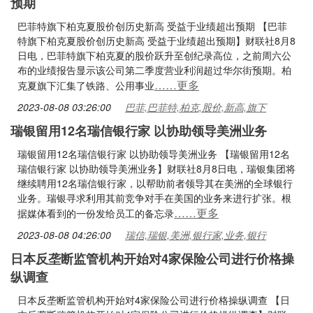
预期
巴菲特旗下柏克夏股价创历史新高 受益于业绩超出预期 【巴菲
特旗下柏克夏股价创历史新高 受益于业绩超出预期】财联社8月8
日电，巴菲特旗下柏克夏的股价跃升至创纪录高位，之前周六公
布的业绩报告显示该公司第二季度营业利润超过华尔街预期。柏
……更多
克夏旗下汇集了铁路、公用事业
2023-08-08 03:26:00
巴菲,巴菲特,柏克,股价,新高,旗下
瑞银留用12名瑞信银行家 以协助领导美洲业务
瑞银留用12名瑞信银行家 以协助领导美洲业务 【瑞银留用12名
瑞信银行家 以协助领导美洲业务】财联社8月8日电，瑞银集团将
继续聘用12名瑞信银行家，以帮助前者领导其在美洲的全球银行
业务。瑞银寻求利用其前竞争对手在美国的业务来进行扩张。根
……更多
据媒体看到的一份发给员工的备忘录
2023-08-08 04:26:00
瑞信,瑞银,美洲,银行家,业务,银行
日本反垄断监管机构开始对4家保险公司进行价格操
纵调查
日本反垄断监管机构开始对4家保险公司进行价格操纵调查 【日