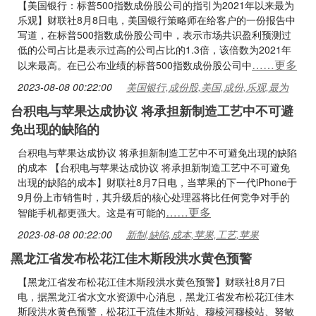
【美国银行：标普500指数成份股公司的指引为2021年以来最为
乐观】财联社8月8日电，美国银行策略师在给客户的一份报告中
写道，在标普500指数成份股公司中，表示市场共识盈利预测过
低的公司占比是表示过高的公司占比的1.3倍，该倍数为2021年
……更多
以来最高。在已公布业绩的标普500指数成份股公司中
2023-08-08 00:22:00
美国银行,成份股,美国,成份,乐观,最为
台积电与苹果达成协议 将承担新制造工艺中不可避
免出现的缺陷的
台积电与苹果达成协议 将承担新制造工艺中不可避免出现的缺陷
的成本 【台积电与苹果达成协议 将承担新制造工艺中不可避免
出现的缺陷的成本】财联社8月7日电，当苹果的下一代iPhone于
9月份上市销售时，其升级后的核心处理器将比任何竞争对手的
……更多
智能手机都更强大。这是有可能的
2023-08-08 00:22:00
新制,缺陷,成本,苹果,工艺,苹果
黑龙江省发布松花江佳木斯段洪水黄色预警
【黑龙江省发布松花江佳木斯段洪水黄色预警】财联社8月7日
电，据黑龙江省水文水资源中心消息，黑龙江省发布松花江佳木
斯段洪水黄色预警，松花江干流佳木斯站、穆棱河穆棱站、努敏