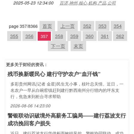
2025-05-23 12:34:00
百济,神州,核心,机构,产品,公司
首页
上一页
352
353
354
page 357/8366
355
356
358
359
360
361
362
357
下一页
末页
更多关于
财经
的资讯：
残币换新暖民心 建行守护农户“血汗钱”
多彩贵州网讯(记者 金星)民生无小事，枝叶总关情。近日，一
名农户一早从白碗窑镇赶到建行黔西南州分行辖内的坪东支
行，焦急来到柜台寻求帮助
2026-08-06 14:23:00
警银联动识破境外高薪务工骗局——建行荔波支行
成功挽回客户损失
近日，建行荔波支行凭借柜面敏锐风控、警银协同联动，成功