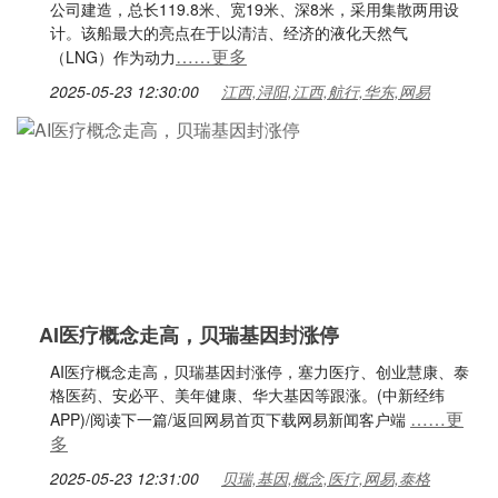
公司建造，总长119.8米、宽19米、深8米，采用集散两用设
计。该船最大的亮点在于以清洁、经济的液化天然气
……更多
（LNG）作为动力
2025-05-23 12:30:00
江西,浔阳,江西,航行,华东,网易
AI医疗概念走高，贝瑞基因封涨停
AI医疗概念走高，贝瑞基因封涨停，塞力医疗、创业慧康、泰
格医药、安必平、美年健康、华大基因等跟涨。(中新经纬
……更
APP)/阅读下一篇/返回网易首页下载网易新闻客户端
多
2025-05-23 12:31:00
贝瑞,基因,概念,医疗,网易,泰格