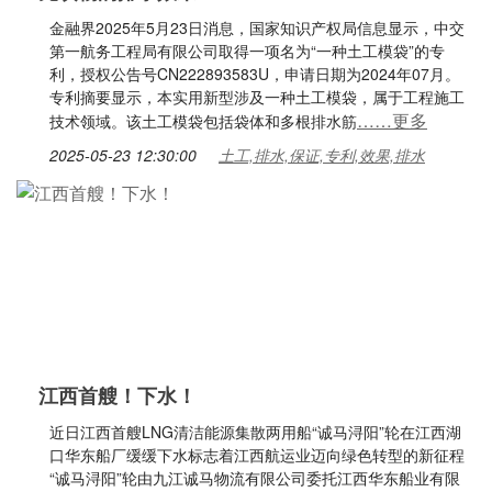
金融界2025年5月23日消息，国家知识产权局信息显示，中交
第一航务工程局有限公司取得一项名为“一种土工模袋”的专
利，授权公告号CN222893583U，申请日期为2024年07月。
专利摘要显示，本实用新型涉及一种土工模袋，属于工程施工
……更多
技术领域。该土工模袋包括袋体和多根排水筋
2025-05-23 12:30:00
土工,排水,保证,专利,效果,排水
江西首艘！下水！
近日江西首艘LNG清洁能源集散两用船“诚马浔阳”轮在江西湖
口华东船厂缓缓下水标志着江西航运业迈向绿色转型的新征程
“诚马浔阳”轮由九江诚马物流有限公司委托江西华东船业有限