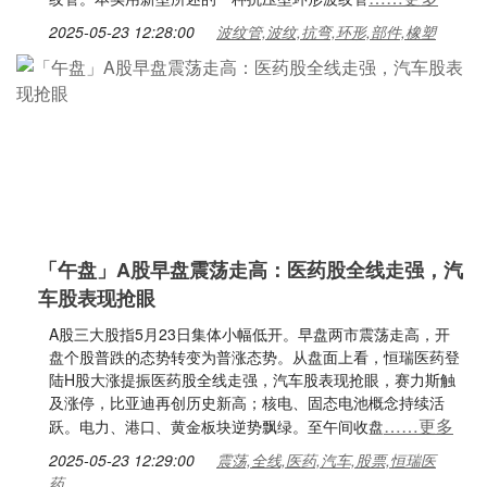
2025-05-23 12:28:00
波纹管,波纹,抗弯,环形,部件,橡塑
「午盘」A股早盘震荡走高：医药股全线走强，汽
车股表现抢眼
A股三大股指5月23日集体小幅低开。早盘两市震荡走高，开
盘个股普跌的态势转变为普涨态势。从盘面上看，恒瑞医药登
陆H股大涨提振医药股全线走强，汽车股表现抢眼，赛力斯触
及涨停，比亚迪再创历史新高；核电、固态电池概念持续活
……更多
跃。电力、港口、黄金板块逆势飘绿。至午间收盘
2025-05-23 12:29:00
震荡,全线,医药,汽车,股票,恒瑞医
药