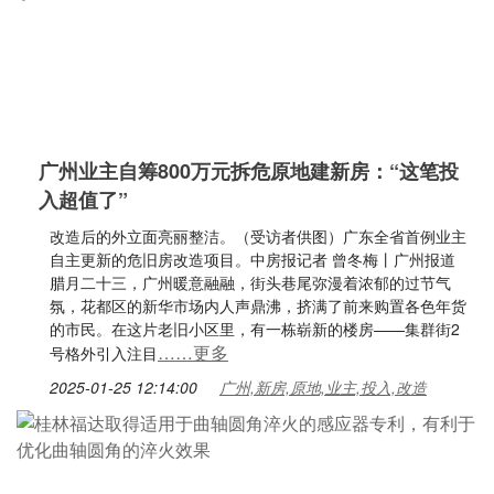
广州业主自筹800万元拆危原地建新房：“这笔投
入超值了”
改造后的外立面亮丽整洁。（受访者供图）广东全省首例业主
自主更新的危旧房改造项目。中房报记者 曾冬梅丨广州报道
腊月二十三，广州暖意融融，街头巷尾弥漫着浓郁的过节气
氛，花都区的新华市场内人声鼎沸，挤满了前来购置各色年货
的市民。在这片老旧小区里，有一栋崭新的楼房——集群街2
……更多
号格外引入注目
2025-01-25 12:14:00
广州,新房,原地,业主,投入,改造