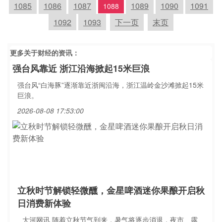
1085
1086
1087
1089
1090
1091
1088
1092
1093
下一页
末页
更多关于
财经
的资讯：
强台风靠近 浙江沿海掀起15米巨浪
强台风“白海豚”逐渐靠近浙闽沿海，浙江温岭金沙滩掀起15米
巨浪。
2026-08-08 17:53:00
立秋时节解锁轻微醺，金星啤酒迷你果酿开启秋
日消费新体验
大河网讯 随着立秋节气到来，暑气将逐步消退，夜市、露