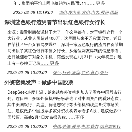
……更多
年，集团的平均上网电价约为人民币511
2025-02-08 12:19:00
华电,发电量,发电,电力,股份,国际
深圳蓝色银行渣男春节出轨红色银行女行长
来源：毒舌财商都说林子大了，什么鸟都有，对于银行这样一个
大行业，从业人员超过400万，这里面从来不乏寂寞男女。近日
在某社区平台又有网友爆料，深圳一家蓝色银行的渣男在春节期
间出轨了某红色银行零售女行长。从这位网友爆料的信息来看，
近日她翻看了对象的手机，突然发现在1月31日（大年初三）晚
……更多
上有一条聊天记录
2025-02-08 13:00:00
银行,行长,深圳,红色,蓝色,银行
外资密集发声：做多中国股票
DeepSeek热度升温，越来越多外资机构加入了看多中国股市行
列。连日来，多家外资机构纷纷表达了对中国资产的看好态度，
其中美国银行、高盛、德意志银行等头部机构观点备受市场关
注。建议做多中国股票多家外资机构表示看多A股，建议做多中
……更多
国股票。高盛2月4日发布报告称
2025-02-08 13:00:00
中国,外资,股票,中国,指数,德意志银行