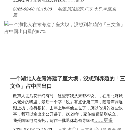
2025-02-08 12:15:00
能源,清洁能源,广东,水平,年度,集
团
一个湖北人在青海建了座大坝，没想到养殖的「三
文鱼」占中国出口
政声人去后花开终有时「这些事我从来都不说」，在湖北麻城
人老朱的嘴里，最后一个字「说」有点像第二声，随着声调逐
渐上扬，拖得很长。去年上半年他去世了，所以他讲的这些故
事，我可以拿出来公开讲了。2020年，家传编辑部刚成立，
……更多
我受国家电网所托，写作一批退休老领导家传
2025-02-08 12:15:00
三文,湖北人,三文鱼,出口量,青海,湖