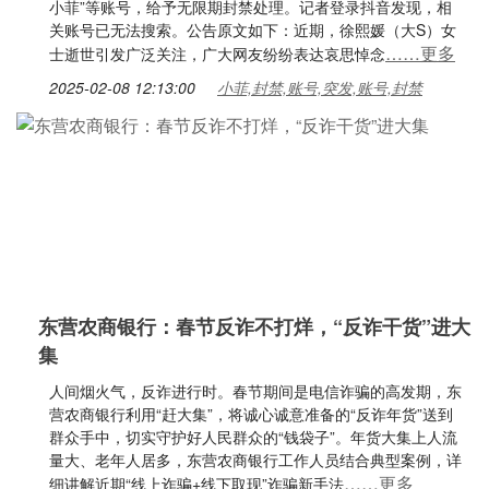
小菲”等账号，给予无限期封禁处理。记者登录抖音发现，相
关账号已无法搜索。公告原文如下：近期，徐熙媛（大S）女
……更多
士逝世引发广泛关注，广大网友纷纷表达哀思悼念
2025-02-08 12:13:00
小菲,封禁,账号,突发,账号,封禁
东营农商银行：春节反诈不打烊，“反诈干货”进大
集
人间烟火气，反诈进行时。春节期间是电信诈骗的高发期，东
营农商银行利用“赶大集”，将诚心诚意准备的“反诈年货”送到
群众手中，切实守护好人民群众的“钱袋子”。年货大集上人流
量大、老年人居多，东营农商银行工作人员结合典型案例，详
……更多
细讲解近期“线上诈骗+线下取现”诈骗新手法