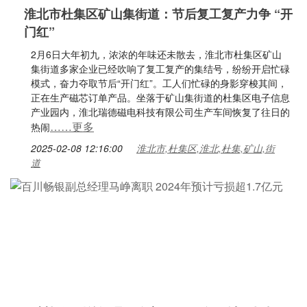
淮北市杜集区矿山集街道：节后复工复产力争 “开
门红”
2月6日大年初九，浓浓的年味还未散去，淮北市杜集区矿山
集街道多家企业已经吹响了复工复产的集结号，纷纷开启忙碌
模式，奋力夺取节后“开门红”。工人们忙碌的身影穿梭其间，
正在生产磁芯订单产品。坐落于矿山集街道的杜集区电子信息
产业园内，淮北瑞德磁电科技有限公司生产车间恢复了往日的
……更多
热闹
2025-02-08 12:16:00
淮北市,杜集区,淮北,杜集,矿山,街
道