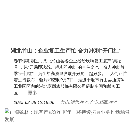
湖北竹山：企业复工生产忙 奋力冲刺“开门红”
春节假期刚过，湖北竹山县各企业纷纷吹响复工复产“集结
号”，以“开局即决战、起步即冲刺”的奋斗姿态，奋力冲刺首
季“开门红”，为全年高质量发展开好局、起好步。工人们正忙
着进行裁布、验片和缝制2月7日，走进十堰市竹山县通济沟
工业园区内的湖北嘉麟杰服饰有限公司缝制车间和裁剪工
……更多
区
2025-02-08 12:16:00
竹山,湖北,生产,企业,杨军,生产