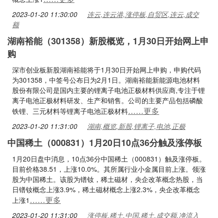
2023-01-20 11:30:00
连云,连云港,涨停板,自贸区,连云,成交
额
湖南裕能（301358）新股概览，1月30日开始网上申
购
深市创业板新股湖南裕能将于1月30日开始网上申购，申购代码
为301358，中签号公布日为2月1日。湖南裕能新能源电池材料
股份有限公司是国内主要的锂离子电池正极材料供应商,专注于锂
离子电池正极材料研发、生产和销售。公司的主要产品包括磷酸
……更多
铁锂、三元材料等锂离子电池正极材料
2023-01-20 11:31:00
湖南,概览,新股,锂离子,电池,正极
中国稀土（000831）1月20日10点36分触及涨停板
1月20日盘中消息，10点36分中国稀土（000831）触及涨停板。
目前价格38.51，上涨10.0%。其所属行业小金属目前上涨。领涨
股为中国稀土。该股为镨钕，稀土磁材，央企改革概念热股，当
日镨钕概念上涨3.9%，稀土磁材概念上涨2.3%，央企改革概念
……更多
上涨1
2023-01-20 11:31:00
涨停板,稀土,中国,稀土,成交额,净流入