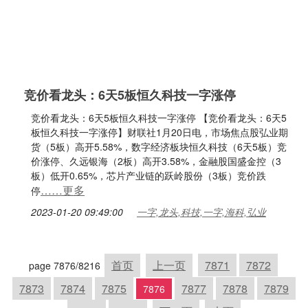
竞价看龙头：6天5板恒久科技一字涨停
竞价看龙头：6天5板恒久科技一字涨停 【竞价看龙头：6天5
板恒久科技一字涨停】财联社1月20日电，市场焦点股弘业期
货（5板）高开5.58%，数字经济板块恒久科技（6天5板）竞
价涨停、久远银海（2板）高开3.58%，金融股国盛金控（3
板）低开0.65%，芯片产业链的跃岭股份（3板）竞价跌
……更多
停
2023-01-20 09:49:00
一字,龙头,科技,一字,海科,弘业
首页
上一页
7871
7872
page 7876/8216
7873
7874
7875
7877
7878
7879
7876