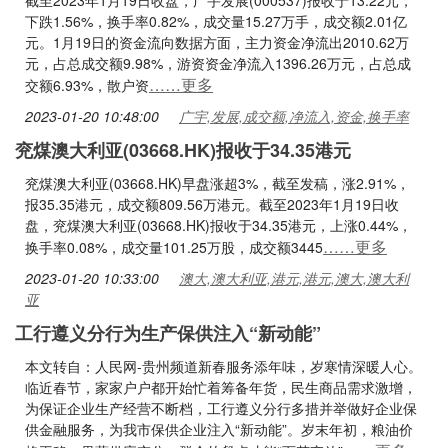
截至2023年1月19日收盘，广宇发展(000537)报收于13.22元，
下跌1.56%，换手率0.82%，成交量15.27万手，成交额2.01亿
元。1月19日的资金流向数据方面，主力资金净流出2010.62万
元，占总成交额9.98%，游资资金净流入1396.26万元，占总成
……更多
交额6.93%，散户资
2023-01-20 10:48:00
广宇,发展,成交额,净流入,资金,换手率
兖煤澳大利亚(03668.HK)报收于34.35港元
兖煤澳大利亚(03668.HK)早盘涨超3%，截至发稿，涨2.91%，
报35.35港元，成交额809.56万港元。截至2023年1月19日收
盘，兖煤澳大利亚(03668.HK)报收于34.35港元，上涨0.44%，
……更多
换手率0.08%，成交量101.25万股，成交额3445
2023-01-20 10:33:00
澳大,澳大利亚,港元,港元,澳大,澳大利
亚
工行遵义分行为生产保供注入“新动能”
本文转自：人民网-贵州频道新春服务添年味，岁寒情深暖人心。
临近春节，家家户户都开始忙着筹备年货，民生商品需求激增，
为保证企业生产经营不断档，工行遵义分行多措并举做好企业保
供金融服务，为我市保供企业注入“新动能”。岁末年初，粮油价