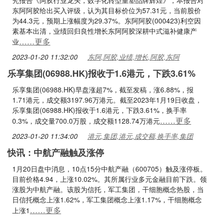
究报告《阿胶行业龙头，数字化转型重塑品牌辉煌》，本报告对
东阿阿胶给出买入评级，认为其目标价位为57.31元，当前股价
为44.3元，预期上涨幅度为29.37%。东阿阿胶(000423)利空因
素基本出清，业绩回归良性增长东阿阿胶深耕中式滋补健康产
……更多
业
2023-01-20 11:32:00
东阿,阿胶,业绩,增长,阿胶,东阿
乐享集团(06988.HK)报收于1.6港元，下跌3.61%
乐享集团(06988.HK)早盘涨超7%，截至发稿，涨6.88%，报
1.71港元，成交额3197.96万港元。截至2023年1月19日收盘，
乐享集团(06988.HK)报收于1.6港元，下跌3.61%，换手率
……更多
0.3%，成交量700.0万股，成交额1128.74万港元
2023-01-20 11:34:00
港元,集团,港元,成交额,换手率,集团
快讯：中航产融触及涨停
1月20日盘中消息，10点15分中航产融（600705）触及涨停板。
目前价格4.94，上涨10.02%。其所属行业多元金融目前下跌。领
涨股为中航产融。该股为信托，军工集团，干细胞概念热股，当
日信托概念上涨1.62%，军工集团概念上涨1.17%，干细胞概念
……更多
上涨1