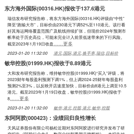
东方海外国际(00316.HK)报收于137.6港元
瑞信发布研究报告称，将东方海外国际(00316.HK)评级由“中性”
降至“跑输大市”，目标价由230港元下调52%至110港元。该行看
好其海运网络覆盖范围广及航线持续扩张，但现价2024年预测市
帐率处于历史高位，可能未完全计入前景低迷带来的下行风险。
……更多
截至2023年1月19日收盘
2023-01-20 11:32:00
港元,国际,港元,换手率,瑞信,目标价
敏华控股(01999.HK)报收于8.89港元
大和发布研究报告称，维持敏华控股(01999.HK)“买入”评级，将
2023财年每股盈利预测下调1%，但上调2024-25财年每股盈利
预测2%至3%，以反映开店速度加快，目标价由8港元上调至10.5
港元。截至2023年1月19日收盘，敏华控股(01999.HK)报收于
……更多
8
2023-01-20 11:32:00
敏华,港元,控股,港元,敏华,控股
东阿阿胶(000423)：业绩回归良性增长
天风证券股份有限公司杨松近期对东阿阿胶进行研究并发布了研