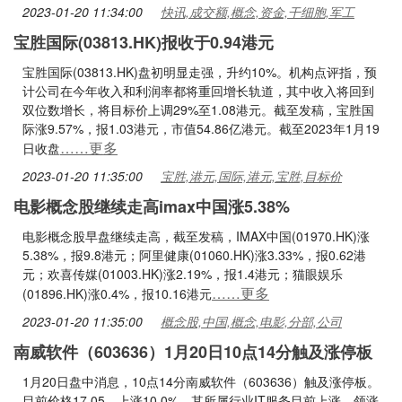
2023-01-20 11:34:00
快讯,成交额,概念,资金,干细胞,军工
宝胜国际(03813.HK)报收于0.94港元
宝胜国际(03813.HK)盘初明显走强，升约10%。机构点评指，预
计公司在今年收入和利润率都将重回增长轨道，其中收入将回到
双位数增长，将目标价上调29%至1.08港元。截至发稿，宝胜国
际涨9.57%，报1.03港元，市值54.86亿港元。截至2023年1月19
……更多
日收盘
2023-01-20 11:35:00
宝胜,港元,国际,港元,宝胜,目标价
电影概念股继续走高imax中国涨5.38%
电影概念股早盘继续走高，截至发稿，IMAX中国(01970.HK)涨
5.38%，报9.8港元；阿里健康(01060.HK)涨3.33%，报0.62港
元；欢喜传媒(01003.HK)涨2.19%，报1.4港元；猫眼娱乐
……更多
(01896.HK)涨0.4%，报10.16港元
2023-01-20 11:35:00
概念股,中国,概念,电影,分部,公司
南威软件（603636）1月20日10点14分触及涨停板
1月20日盘中消息，10点14分南威软件（603636）触及涨停板。
目前价格17.05，上涨10.0%。其所属行业IT服务目前上涨。领涨