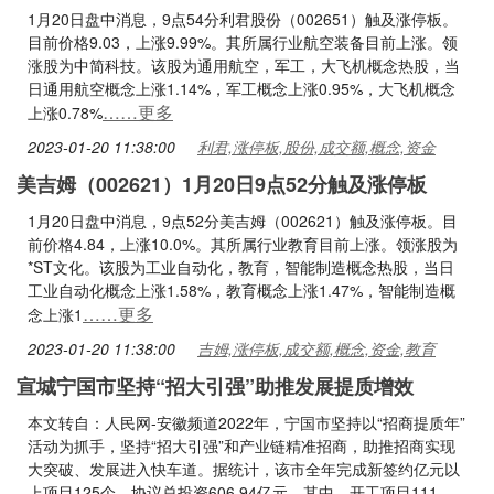
1月20日盘中消息，9点54分利君股份（002651）触及涨停板。
目前价格9.03，上涨9.99%。其所属行业航空装备目前上涨。领
涨股为中简科技。该股为通用航空，军工，大飞机概念热股，当
日通用航空概念上涨1.14%，军工概念上涨0.95%，大飞机概念
……更多
上涨0.78%
2023-01-20 11:38:00
利君,涨停板,股份,成交额,概念,资金
美吉姆（002621）1月20日9点52分触及涨停板
1月20日盘中消息，9点52分美吉姆（002621）触及涨停板。目
前价格4.84，上涨10.0%。其所属行业教育目前上涨。领涨股为
*ST文化。该股为工业自动化，教育，智能制造概念热股，当日
工业自动化概念上涨1.58%，教育概念上涨1.47%，智能制造概
……更多
念上涨1
2023-01-20 11:38:00
吉姆,涨停板,成交额,概念,资金,教育
宣城宁国市坚持“招大引强”助推发展提质增效
本文转自：人民网-安徽频道2022年，宁国市坚持以“招商提质年”
活动为抓手，坚持“招大引强”和产业链精准招商，助推招商实现
大突破、发展进入快车道。据统计，该市全年完成新签约亿元以
上项目125个，协议总投资606.94亿元，其中，开工项目111