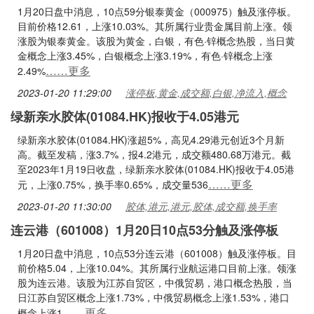
1月20日盘中消息，10点59分银泰黄金（000975）触及涨停板。
目前价格12.61，上涨10.03%。其所属行业贵金属目前上涨。领
涨股为银泰黄金。该股为黄金，白银，有色·锌概念热股，当日黄
金概念上涨3.45%，白银概念上涨3.19%，有色·锌概念上涨
……更多
2.49%
2023-01-20 11:29:00
涨停板,黄金,成交额,白银,净流入,概念
绿新亲水胶体(01084.HK)报收于4.05港元
绿新亲水胶体(01084.HK)涨超5%，高见4.29港元创近3个月新
高。截至发稿，涨3.7%，报4.2港元，成交额480.68万港元。截
至2023年1月19日收盘，绿新亲水胶体(01084.HK)报收于4.05港
……更多
元，上涨0.75%，换手率0.65%，成交量536
2023-01-20 11:30:00
胶体,港元,港元,胶体,成交额,换手率
连云港（601008）1月20日10点53分触及涨停板
1月20日盘中消息，10点53分连云港（601008）触及涨停板。目
前价格5.04，上涨10.04%。其所属行业航运港口目前上涨。领涨
股为连云港。该股为江苏自贸区，中俄贸易，港口概念热股，当
日江苏自贸区概念上涨1.73%，中俄贸易概念上涨1.53%，港口
……更多
概念上涨1