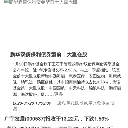
鹏华双债保利债券型前十大重仓股
1月20日鹏华基金旗下王石千管理的鹏华双债保利债券型基金
公布年报，近1年净值增长率-2.93%。与上一季度相比，该基
金前十大重仓股新增中远海能，惠泰医疗，安图生物，海康威
视，纳思达，汤臣倍健；其中招商南油持仓占比0.78%，为该
基金第一大重仓股；中国国航，中天科技，锦浪科技，鹏辉能
……更多
源，海达股份，捷
2023-01-20 10:32:00
保利,重仓股,债券,重仓股,基金,安
图
广宇发展(000537)报收于13.22元，下跌1.56%