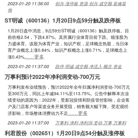
2023-01-20 11:36:00
创兴,涨停板,资源,创兴,成交额,装修装
饰
ST明诚（600136）1月20日9点59分触及跌停板
1月20日盘中消息，9点59分ST明诚（600136）触及跌停板。目
前价格2.54，下跌4.87%。其所属行业体育目前下跌。领涨股为
力盛体育。该股为体育产业，知识产权，足球概念热股，当日体
育产业概念上涨0.84%，知识产权概念上涨0.71%，足球概念上
……更多
涨0.43%
2023-01-20 11:37:00
跌停,明诚,成交额,净流入,概念,资金
万事利预计2022年净利润变动-700万元
万事利发布业绩预告，预计2022年全年归属净利润变动-700万元
至300万元，同比上年减94.11%至113.75%。公告中解释本次业
绩变动的原因为：2022年，受新冠疫情和防疫管控影响，企业客
户及门店客户等渠道业务开展受阻，销售额大幅下降。受宏观经
……更多
济影响，市场整体消费动力不足
2023-01-20 11:37:00
万事利,净利,净利润,变动,万事,万事利
利君股份（002651）1月20日9点54分触及涨停板