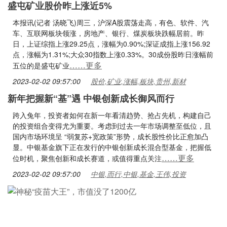
盛屯矿业股价昨上涨近5%
本报讯(记者 汤晓飞)周三，沪深A股震荡走高，有色、软件、汽
车、互联网板块领涨，房地产、银行、煤炭板块跌幅居前。昨
日，上证综指上涨29.25点，涨幅为0.90%;深证成指上涨156.92
点，涨幅为1.31%;大众30指数上涨0.33%。30成份股昨日涨幅前
……更多
五位的是盛屯矿业
2023-02-02 09:57:00
股价,矿业,涨幅,板块,贵州,新材
新年把握新“基”遇 中银创新成长御风而行
跨入兔年，投资者如何在新一年看清趋势、抢占先机，构建自己
的投资组合变得尤为重要。考虑到过去一年市场调整至低位，且
国内市场环境呈 “弱复苏+宽政策”形势，成长股性价比正愈加凸
显。中银基金旗下正在发行的中银创新成长混合型基金，把握低
……更多
位时机，聚焦创新和成长赛道，或值得重点关注
2023-02-02 09:57:00
中银,而行,中银,基金,王伟,投资