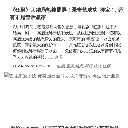
《狂飙》大结局热搜霸屏！爱奇艺成功“押宝”，还
有谁是背后赢家
2月1日晚间，随着最后两集的更新，电视剧《狂飙》迎来大
结局。剧中，高启强终于认罪伏法，被依法判处死刑。随着以
高启强为首的黑恶势力的覆灭，京海市的“毒瘤”之一赵立冬被
抓获，背后最大的保护伞——中共临江省委政法委常务副书记
何黎明也终于浮出了水面……凭借着扣人心弦的故事情节和几
……更多
乎人人在线的演技
2023-02-02 10:07:00
狂飙,赢家,结局,背后,成功,狂飙