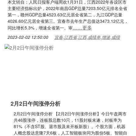
本文转自：人民日报客户端周欢1月31日，江西2022年各设区市
主要经济指标出炉，2022年南昌GDP总量7203.50亿元排名全省
第一，赣州GDP总量4523.63亿元居全省第二，九江GDP总量
4026.60亿元居全省第三。宜春市去年生产总值达3473.12亿元，
……更多
同比增长5.3%，增速全省第一。审
2023-02-02 12:50:00
宜春,江西省,江西,成绩单,增速,成绩
2月2日午间涨停分析
2月2日午间涨停分析 【2月2日午间涨停分析】今日午盘两市
共46股涨停，连板股总数10只，11股封板未遂，封板率为
81%（不含ST股、退市股及未开板新股）。个股方面，机器
人概念股达意隆7天6板，人工智能板块同为股份5板、智能自