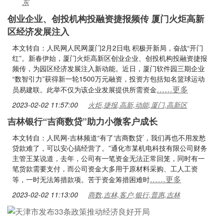
东
创业企业、创投机构投融资捷报频传 厦门火炬高新
区经济发展注入
本文转自：人民网人民网厦门2月2日电 积极开新局，奋战“开门
红”。新春伊始，厦门火炬高新区创业企业、创投机构投融资捷报
频传，为园区经济发展注入新动能。近日，厦门软件园三期企业
“数智引力”获得新一轮1500万元融资，投资方包括知名篮球运动
……更多
员易建联。此举不仅为该企业发展提供所需资金
2023-02-02 11:57:00
火炬,捷报,高新,动能,厦门,高新区
吉林银行“吉商数贷”助力小微客户成长
本文转自：人民网-吉林频道“有了‘吉商数贷’，我们再也不用发愁
贷款难了，可以安心搞经营了。”通化市某机电科技有限公司财务
主管王某说道，去年，公司有一笔资金无法正常回笼，同时有一
笔货款需要支付，而公司资金大多用于原材料采购、工人工资
……更多
等，一时无法筹措款项。苦于资金筹措困难时
2023-02-02 11:13:00
商数,吉林,客户,银行,普惠,吉林