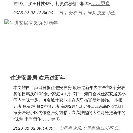
……更多
控4板、汉王科技4板、初灵信息创业板2板
2023-02-02 12:34:00
日午,分析,日午,同兴,汉王,小金
住进安居房 欢乐过新年
本文转自：海口日报住进安居房 欢乐过新年去年全市3个安居
房项目惠及2100余户家庭▲1月17日，海口金域仕家安居房小
区内年味十足。◀金域仕家业主在家里布置新年装饰。 本报
记者 康登淋 摄□本报记者 高潮2月1日，海口江东新区金域仕
家安居房小区内依然张灯结彩，高高挂起的大红灯笼把新年的
……更多
“味道”牢牢留住
2023-02-02 09:14:00
安居房,欢乐,安居房,海口,小区,江