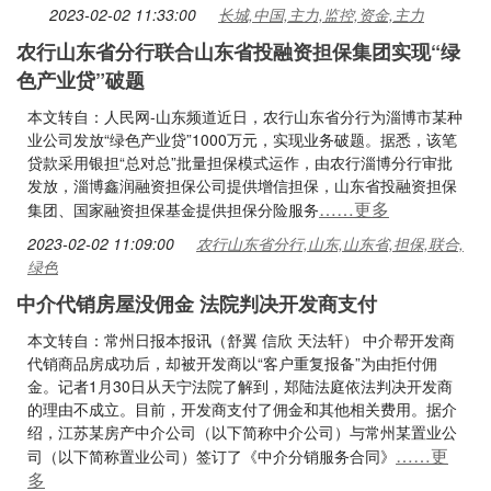
2023-02-02 11:33:00
长城,中国,主力,监控,资金,主力
农行山东省分行联合山东省投融资担保集团实现“绿
色产业贷”破题
本文转自：人民网-山东频道近日，农行山东省分行为淄博市某种
业公司发放“绿色产业贷”1000万元，实现业务破题。据悉，该笔
贷款采用银担“总对总”批量担保模式运作，由农行淄博分行审批
发放，淄博鑫润融资担保公司提供增信担保，山东省投融资担保
……更多
集团、国家融资担保基金提供担保分险服务
2023-02-02 11:09:00
农行山东省分行,山东,山东省,担保,联合,
绿色
中介代销房屋没佣金 法院判决开发商支付
本文转自：常州日报本报讯（舒翼 信欣 天法轩） 中介帮开发商
代销商品房成功后，却被开发商以“客户重复报备”为由拒付佣
金。记者1月30日从天宁法院了解到，郑陆法庭依法判决开发商
的理由不成立。目前，开发商支付了佣金和其他相关费用。据介
绍，江苏某房产中介公司（以下简称中介公司）与常州某置业公
……更
司（以下简称置业公司）签订了《中介分销服务合同》
多