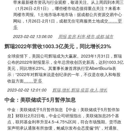
带来最新楼市资讯与行业观察，敬请关注。从上周四到本周三
（1月26日-2月1日），哪些楼市动态值得重点关注？来看本
周楼市周报。1土地市场本地市场：据成都公共资源交易中心
……更
网站，1月26日-2月1日，成都无住宅商服类土地成交
多
2023-02-02 13:06:00
周报,套房,利率,楼市,成都,城市
辉瑞2022年营收1003.3亿美元，同比增长23%
全球疫情下，美国公司辉瑞成为大赢家。2023年1月31日，辉瑞
公布的2022年财报显示，全年总营收创历史新高，达到1003.3亿
美元，同比增长23%。其董事长兼首席执行官AlbertBourla表
示：“2022年对辉瑞来说是创纪录的一年，不仅是在收入和每股
……更多
收益方面
2023-02-02 12:01:00
辉瑞,增长,辉瑞,疫苗,收入,增长
中金：美联储或于5月暂停加息
中金：美联储或于5月暂停加息 【中金：美联储或于5月暂停加
息】财联社2月2日电，中金公司研报指出，美联储加息25个基
点，联邦基金利率升至4.5~4.75%区间，符合市场预期。货币政
策声明承认通胀有所放缓，鲍威尔发布会态度偏“鸽”，对通胀、