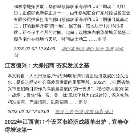
积极拿地拓发展，华侨城顺德欢乐海岸PLUS二期动工 2月1
日，正值卯兔新春正月十一，由华侨城联合广东顺控城投置业
有限公司投资打造的佛山顺德欢乐海岸PLUS二期项目奠基动
工，打响新年开春“第一炮”。据了解，该地块于1月16日摘
牌，距今仅半个月的时间。此前，该地块内的华侨城天鹅堡二
……更多
期住宅也在摘地当天第一时间破土动工
2023-02-02 12:34:00
华侨城,顺德,华侨,欢乐,发展,华侨
城
江西德兴：大抓招商 夯实发展之基
本文转自：人民日报客户端胡坤明招商引资是经济发展的源头活
水，是促进经济社会高质量发展的重要手段。2022年，江西省德
兴市把招商引资作为高质量发展的“第一要务”、稳经济大盘的“第
一战场”，聚焦“强、富、美、优”现代化魅力山城建设，深入实施
……更多
精准招商、产业招商、以商招商
2023-02-02 12:50:00
德兴,江西,招商,发展,德兴,项目
2022年江西省11个设区市经济成绩单出炉，宜春夺
得增速第一