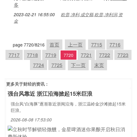
多
2023-02-21 16:55:00
欧普,净利,成交额,欧普,净利润,资
金
首页
上一页
7715
7716
page 7720/8216
7717
7718
7719
7721
7722
7723
7720
7724
7725
下一页
末页
更多关于
财经
的资讯：
强台风靠近 浙江沿海掀起15米巨浪
强台风“白海豚”逐渐靠近浙闽沿海，浙江温岭金沙滩掀起15米
巨浪。
2026-08-08 17:53:00