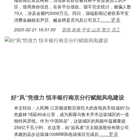
端新闻记者反映称，当地多名群众被自称平安普惠员工的尹
莎，借用身份信息，在各平台借款。据不完全统计，被骗人数
70人，涉及金额约3000万元。同日，顶端新闻记者联系平安
……更多
消费金融核实尹莎、臧金榜是否为其公司员工
2023-02-21 16:31:00
普惠,新泰,平安,山东,警方,员工
好“风”凭借力 恒丰银行南京分行赋能风电建设
本文转自：人民网-江苏频道数百座巨大的发电风车组成的“白
色森林”绵延80余公里，成为新疆乌鲁木齐市达坂城区的一道
独特风景线。作为“中国风谷”，达坂城区的风能年蕴藏量超
250亿千瓦小时。在这里，由“追风者”沃太能源股份有限公司
……更多
承建的晶步达坂城100MW风电场项目完成后