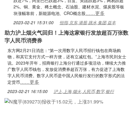
跌近7%，阿里巴巴跌超3%，百度、美团跌超3%，网易跌超
2%。铜、黄金、稀土概念、石油股、建材水泥、煤炭股等板
……更多
块涨幅靠前，新能源电池、CRO概念股
2023-02-21 15:31:00
恒指,京东,港股,跳水,集团,益丰
助力沪上烟火气回归！上海这家银行发放超百万张数
字人民币消费券
东方网2月21日消息：“第一次用数字人民币招行钱包在商场购
物，和其它支付方式一样方便，还有立减红包。”上海市民刘女士
说。2023年开年，招商银行上海分行通过多项活动，继续大力推
广数字人民币钱包，发放促消费券超百万张，有力促进了上海数
字人民币消费。数字人民币是中国人民银行发行的数字形式的法
……更多
定货币
2023-02-21 16:15:00
沪上,上海,烟火,人民币,数字,银行