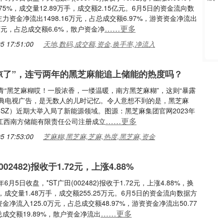
.75%，成交量12.89万手，成交额2.15亿元。6月5日的资金流向数
力资金净流出1498.16万元，占总成交额6.97%，游资资金净流出
……更多
38万元，占总成交额6.6%，散户资金净
5 17:51:00
天地,数码,成交额,资金,换手率,净流入
凉了”，连亏两年的黑芝麻能追上储能的热度吗？
青“黑芝麻糊哎！一股浓香，一缕温暖，南方黑芝麻糊”，这则“暴露
经典电视广告，是无数人的儿时记忆。令人意想不到的是，黑芝麻
16.SZ）近期大举入局了新能源领域。图源：黑芝麻集团官网2023年
……更多
，江西南方储能有限责任公司注册成立
5 17:53:00
芝麻糊,黑芝麻,芝麻,热度,黑芝麻,资金
002482)报收于1.72元，上涨4.88%
年6月5日收盘，*ST广田(002482)报收于1.72元，上涨4.88%，换
%，成交量1.48万手，成交额255.25万元。6月5日的资金流向数据方
金净流入125.0万元，占总成交额48.97%，游资资金净流出50.77
……更多
成交额19.89%，散户资金净流出