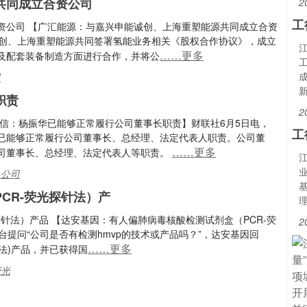
共同成立合资公司
2
工
资公司 【广汇能源：与嘉兴申能诚创、上海重塑能源共同成立合资
诚创、上海重塑能源共同签署氢能业务相关《股权合作协议》，成立
……更多
及配套装备制造方面进行合作，并将公
司
职责
2
信：杨振华已能够正常履行公司董事长职责】财联社6月5日电，
工
已能够正常履行公司董事长、总经理、法定代表人职责。公司董
……更多
司董事长、总经理、法定代表人等职责。
,公司
CR-荧光探针法）产
针法）产品 【达安基因：有人偏肺病毒核酸检测试剂盒（PCR-荧
2
提问“公司是否有检测hmvp的技术或产品吗？”，达安基因回
……更多
针法)产品，并已获得国
荧光