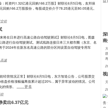
险：耗资约1.32亿港元回购166.2万股】财联社6月5日电，友邦保
港元回购166.2万股股份，每股成交价介于78.25港元至80.05港元。
成交价
试
深
来将在日本进行高速公路自动驾驶测试】财联社6月5日电，图森
南
公路进行自动驾驶测试。测试线路连接日本三大都市圈（东京、名
于2024年在新东名高速公路的部分区间设置自动驾驶专用车
,高速
2
视
前经营情况正常】财联社6月5日电，东方智造公告，公司股票交
月5日)收盘价格涨幅偏离值累计超过20%，属于异常波动的情况。公司
……更多
化的情形。
2
易价
卖出6.37亿元