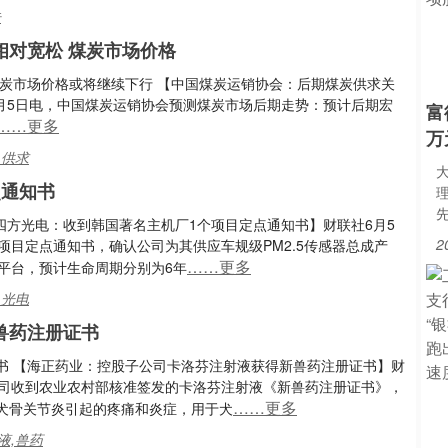
告
相对宽松 煤炭市场价格
炭市场价格或将继续下行 【中国煤炭运销协会：后期煤炭供求关
月5日电，中国煤炭运销协会预测煤炭市场后期走势：预计后期宏
富
……更多
万
,供求
点通知书
四方光电：收到韩国著名主机厂1个项目定点通知书】财联社6月5
2
项目定点通知书，确认公司为其供应车规级PM2.5传感器总成产
……更多
平台，预计生命周期分别为6年
,光电
兽药注册证书
书 【海正药业：控股子公司卡洛芬注射液获得新兽药注册证书】财
公司收到农业农村部核准签发的卡洛芬注射液《新兽药注册证书》，
……更多
犬骨关节炎引起的疼痛和炎症，用于犬
液,兽药