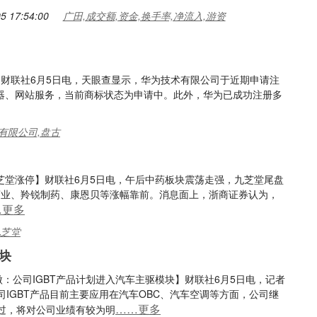
5 17:54:00
广田,成交额,资金,换手率,净流入,游资
标】财联社6月5日电，天眼查显示，华为技术有限公司于近期申请注
科学仪器、网站服务，当前商标状态为申请中。此外，华为已成功注册多
术有限公司,盘古
九芝堂涨停】财联社6月5日电，午后中药板块震荡走强，九芝堂尾盘
药业、羚锐制药、康恩贝等涨幅靠前。消息面上，浙商证券认为，
…更多
九芝堂
块
微：公司IGBT产品计划进入汽车主驱模块】财联社6月5日电，记者
IGBT产品目前主要应用在汽车OBC、汽车空调等方面，公司继
……更多
过，将对公司业绩有较为明