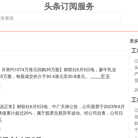
头条订阅服务
更
工
：斥资约1074万港元回购35万股】财联社6月5日电，蒙牛乳业
……更多
购35万股，每股成交价介于30.4港元至30.8港元。
业
2
工
正常】财联社6月5日电，中广天择公告，公司股票于2023年6月
偏离值累计超过20%，属于股票交易异常波动。经公司自查，公司日
多
营
个