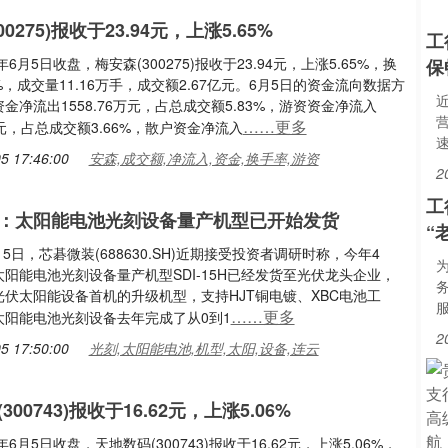
0275)报收于23.94元，上涨5.65%
工
年6月5日收盘，梅安森(300275)报收于23.94元，上涨5.65%，换
保
3%，成交量11.16万手，成交额2.67亿元。6月5日的资金流向数据方
金净流出1558.76万元，占总成交额5.83%，游资资金净流入
……更多
5万元，占总成交额3.66%，散户资金净流入
5 17:46:00
安森,成交额,净流入,资金,换手率,游资
2
工
：太阳能电池光刻设备量产机型已开始发货
“
6月5日，芯碁微装(688630.SH)近期接受投资者调研时称，今年4
阳能电池光刻设备量产机型SDI-15H已经发货至光伏龙头企业，
光伏太阳能设备首机的升级机型，支持HJT铜电镀、XBC电池工
……更多
太阳能电池光刻设备去年完成了从0到1
2
5 17:50:00
光刻,太阳能电池,机型,太阳,设备,连云
300743)报收于16.62元，上涨5.06%
年6月5日收盘，天地数码(300743)报收于16.62元，上涨5.06%，