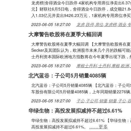
龙虎榜|舍得酒业今日跌停 4家机构专用席位净卖出6.37
元】财联社6月5日电，舍得酒业今日跌停，成交额21.
入1.03亿元并卖出9426.23万元，1家机构专用席位净买
2023-06-05 18:27:00
龙虎,跌停,席位,龙虎榜,酒业,
大摩警告欧股将在夏季大幅回调
大摩警告欧股将在夏季大幅回调 【大摩警告欧股将在夏季
Secker及其团队认为，欧洲股市未来几个月的跌幅可
士丹利资本国际欧洲地方指数将在今年夏季出现下跌，
2023-06-05 18:27:00
摩根士丹利,士丹利,摩根,欧洲
北汽蓝谷：子公司5月销量4085辆
北汽蓝谷：子公司5月销量4085辆 【北汽蓝谷：子公司
车股份有限公司5月销量4085辆，上年同期销量2276
2023-06-05 18:27:00
子公,子公司,销量,销量,子公,
华绿生物：高投发展拟减持不超过6.61%
华绿生物：高投发展拟减持不超过6.61% 【华绿生物：
……更多
高投发展拟减持不超过6.61%。