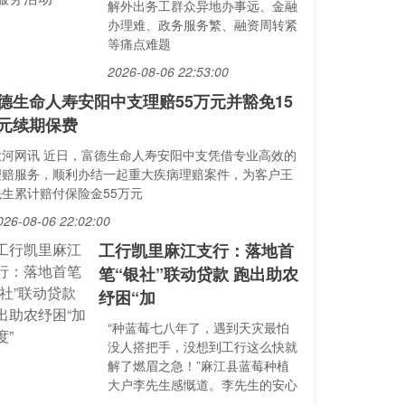
解外出务工群众异地办事远、金融
办理难、政务服务繁、融资周转紧
等痛点难题
2026-08-06 22:53:00
德生命人寿安阳中支理赔55万元并豁免15
元续期保费
大河网讯 近日，富德生命人寿安阳中支凭借专业高效的
理赔服务，顺利办结一起重大疾病理赔案件，为客户王
先生累计赔付保险金55万元
026-08-06 22:02:00
工行凯里麻江支行：落地首
笔“银社”联动贷款 跑出助农
纾困“加
“种蓝莓七八年了，遇到天灾最怕
没人搭把手，没想到工行这么快就
解了燃眉之急！”麻江县蓝莓种植
大户李先生感慨道。李先生的安心