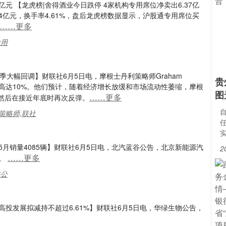
亿元 【龙虎榜|舍得酒业今日跌停 4家机构专用席位净卖出6.37亿
84亿元，换手率4.61%，盘后龙虎榜数据显示，沪股通专用席位买
……更多
专用
大幅回调】财联社6月5日电，摩根士丹利策略师Graham
贵
能高达10%。他们预计，随着经济增长放缓和市场流动性萎缩，摩根
图
……更多
然后在接近年底时再次反弹。
,策略师,联社
5月销量4085辆】财联社6月5日电，北汽蓝谷公告，北京新能源汽
2
……更多
辆。
谷公
高投发展拟减持不超过6.61%】财联社6月5日电，华绿生物公告，