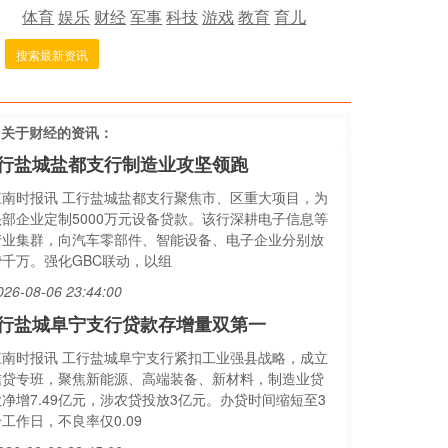
体育
娱乐
财经
军事
科技
游戏
教育
育儿
搜索最新资讯
多关于
财经
的资讯：
行盐城盐都支行制造业攻坚领跑
江南时报讯 工行盐城盐都支行聚焦市、区重大项目，为
头部企业定制5000万元设备贷款。该行深耕电子信息等
产业集群，向汽车零部件、智能设备、电子企业分别放
贷千万。强化GBC联动，以组
026-08-06 23:44:00
行盐城阜宁支行贷款存增量双第一
江南时报讯 工行盐城阜宁支行紧扣工业强县战略，成立
信贷专班，聚焦新能源、高端装备、新材料，制造业贷
款净增7.49亿元，涉农贷投放3亿元。办贷时间缩短至3
工作日，不良率仅0.09