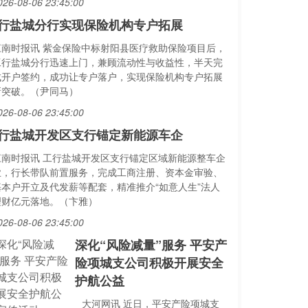
026-08-06 23:45:00
行盐城分行实现保险机构专户拓展
江南时报讯 紫金保险中标射阳县医疗救助保险项目后，
工行盐城分行迅速上门，兼顾流动性与收益性，半天完
成开户签约，成功让专户落户，实现保险机构专户拓展
新突破。（尹同马）
026-08-06 23:45:00
行盐城开发区支行锚定新能源车企
江南时报讯 工行盐城开发区支行锚定区域新能源整车企
业，行长带队前置服务，完成工商注册、资本金审验、
基本户开立及代发薪等配套，精准推介“如意人生”法人
理财亿元落地。（卞雅）
026-08-06 23:45:00
深化“风险减量”服务 平安产
险项城支公司积极开展安全
护航公益
大河网讯 近日，平安产险项城支